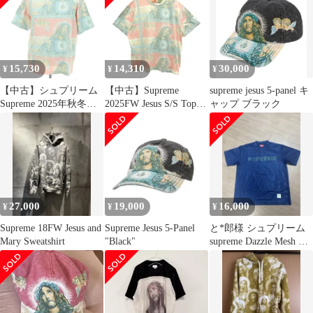
15,730
14,310
30,000
¥
¥
¥
【中古】シュプリーム
【中古】Supreme
supreme jesus 5-panel キ
Supreme 2025年秋冬
2025FW Jesus S/S Top
ャップ ブラック
Jesus S/S Top コットン
Multi Tシャツ サイズ
クルーネック 半袖Ｔシ
XL マルチカラー シュ
ャツ マルチカラー【サ
プリーム[91]
イズM】【メンズ】
27,000
19,000
16,000
¥
¥
¥
Supreme 18FW Jesus and
Supreme Jesus 5-Panel
と*郎様 シュプリーム
Mary Sweatshirt
"Black"
supreme Dazzle Mesh S/S
Top