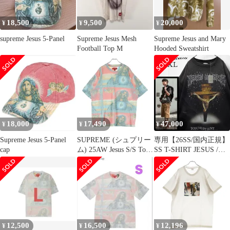
18,500
9,500
20,000
¥
¥
¥
supreme Jesus 5-Panel
Supreme Jesus Mesh
Supreme Jesus and Mary
Football Top M
Hooded Sweatshirt
18,000
17,490
47,000
¥
¥
¥
Supreme Jesus 5-Panel
SUPREME (シュプリー
専用【26SS/国内正規】
cap
ム) 25AW Jesus S/S Top
SS T-SHIRT JESUS /
ジーザス総柄 クルーネ
BLACK
ック半袖カットソーT
シャツ マルチカラー
12,500
16,500
12,196
¥
¥
¥