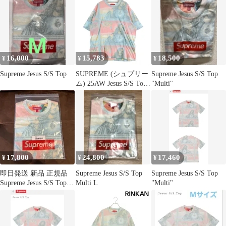
16,000
15,783
18,500
¥
¥
¥
Supreme Jesus S/S Top
SUPREME (シュプリー
Supreme Jesus S/S Top
ム) 25AW Jesus S/S Top
"Multi"
ジーザス 総柄 クルーネ
ック半袖Tシャツ カッ
トソー マルチカラー
17,800
24,800
17,460
¥
¥
¥
即日発送 新品 正規品
Supreme Jesus S/S Top
Supreme Jesus S/S Top
Supreme Jesus S/S Top L
Multi L
"Multi"
Tee