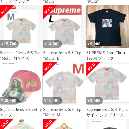
ャップ ブラック
"Multi"
"Multi"
15,700
14,000
9,000
¥
¥
¥
Supreme / Jesus S/S Top
Supreme Jesus S/S Top
SUPREME Jesus Christ
"Multi" Mサイズ
"Multi" L
Tee M ブラック
28,900
10,400
9,000
¥
¥
¥
Supreme Jesus 5-Panel キ
Supreme Jesus S/S Top
Supreme Jesus S/S Top L
ャップ
"Multi" M
サイズ シュプリーム