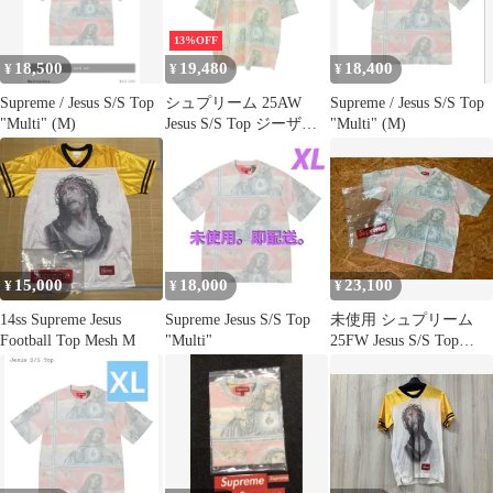
13%OFF
18,500
19,480
18,400
¥
¥
¥
Supreme / Jesus S/S Top
シュプリーム 25AW
Supreme / Jesus S/S Top
"Multi" (M)
Jesus S/S Top ジーザス
"Multi" (M)
プリントTシャツ メン
ズ M
15,000
18,000
23,100
¥
¥
¥
14ss Supreme Jesus
Supreme Jesus S/S Top
未使用 シュプリーム
Football Top Mesh M
"Multi"
25FW Jesus S/S Top
Multi S