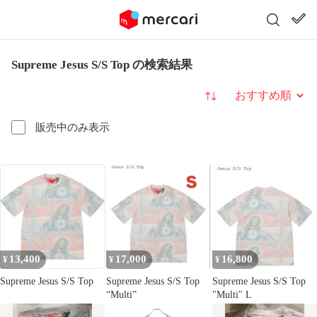
Supreme Jesus S/S Top の検索結果
並び替え
販売中のみ表示
13,400
17,000
16,800
¥
¥
¥
Supreme Jesus S/S Top
Supreme Jesus S/S Top
Supreme Jesus S/S Top
“Multi”
"Multi" L