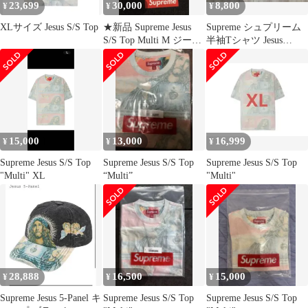
23,699
30,000
8,800
¥
¥
¥
XLサイズ Jesus S/S Top
★新品 Supreme Jesus
Supreme シュプリーム
S/S Top Multi M ジーザ
半袖Tシャツ Jesus
スT
Football Top Sサイズ イ
エロー
15,000
13,000
16,999
¥
¥
¥
Supreme Jesus S/S Top
Supreme Jesus S/S Top
Supreme Jesus S/S Top
"Multi" XL
“Multi”
"Multi"
28,888
16,500
15,000
¥
¥
¥
Supreme Jesus 5-Panel キ
Supreme Jesus S/S Top
Supreme Jesus S/S Top