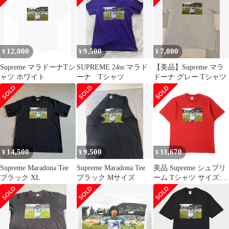
12,000
9,500
7,800
¥
¥
¥
Supreme マラドーナTシ
SUPREME 24ss マラド
【美品】Supreme マラ
ャツ ホワイト
ーナ Tシャツ
ドーナ グレー Tシャツ
14,500
9,500
11,670
¥
¥
¥
Supreme Maradona Tee
Supreme Maradona Tee
美品 Supreme シュプリ
ブラック XL
ブラック Mサイズ
ーム Tシャツ サイズ:L
24SS マラドーナ フォ
ト クルーネック 半袖T
シャツ Maradona Tee レ
ッド トップス カットソ
ー【メンズ】