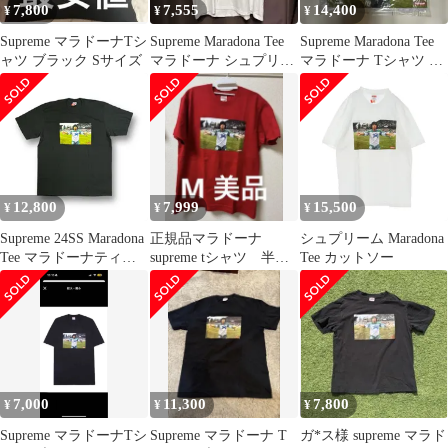
7,800
7,555
14,400
¥
¥
¥
Supreme マラドーナTシ
Supreme Maradona Tee
Supreme Maradona Tee
ャツ ブラック Sサイズ
マラドーナ シュプリー
マラドーナ Tシャツ M
ム 白 L
サイズ
12,800
7,999
15,500
¥
¥
¥
Supreme 24SS Maradona
正規品マラドーナ
シュプリーム Maradona
Tee マラドーナティー
supreme tシャツ 半
Tee カットソー
カットソー シュプリー
袖 赤 M
ム ブラック XL
67309A5
7,000
11,300
7,800
¥
¥
¥
Supreme マラドーナTシ
Supreme マラドーナ T
ガ*ス様 supreme マラド