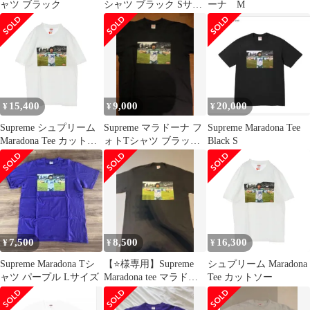
ャツ ブラック
シャツ ブラック Sサイ
ーナ M
ズ
15,400
9,000
20,000
¥
¥
¥
Supreme シュプリーム
Supreme マラドーナ フ
Supreme Maradona Tee
Maradona Tee カットソ
ォトTシャツ ブラック
Black S
ー
Lサイズ
7,500
8,500
16,300
¥
¥
¥
Supreme Maradona Tシ
【⭐️様専用】Supreme
シュプリーム Maradona
ャツ パープル Lサイズ
Maradona tee マラドー
Tee カットソー
ナ tシャツ