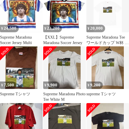
24,500
23,200
20,000
¥
¥
¥
Supreme Maradona
【XXL】Supreme
Supreme Maradona Tee
Soccer Jersey Multi
Maradona Soccer Jersey
ワールドカップ W杯 ア
ルゼンチン
7,500
9,900
9,200
¥
¥
¥
Supreme Tシャツ
Supreme Maradona Photo
supreme Tシャツ
Tee White M