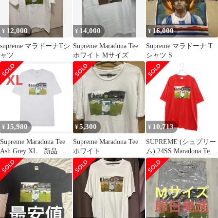
12,000
14,000
16,000
¥
¥
¥
supreme マラドーナTシ
Supreme Maradona Tee
Supreme マラドーナ T
ャツ
ホワイト Mサイズ
シャツ S
15,980
5,300
10,713
¥
¥
¥
Supreme Maradona Tee
Supreme Maradona Tee
SUPREME (シュプリー
Ash Grey XL 新品 未
ホワイト
ム) 24SS Maradona Tee
開封
マラドーナ 半袖Tシャ
ツ レッド