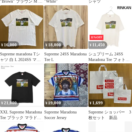
"Brown" ブラウン M 新
"White"
シャツ
品
11%OFF
16,000
18,000
11,450
¥
¥
¥
Supreme maradona Tシ
Supreme 24SS Maradona
シュプリーム 24SS
ャツ 白 L 2024SS マラ
Tee L
Maradona Tee フォトプ
ドーナ
リントTシャツ メンズ
XL
21,000
19,000
1,699
¥
¥
¥
XXL Supreme Maradona
Supreme Maradona
Supreme ショッパー 3
Tee ブラック マラドー
Soccer Jersey
枚セット 新品
ナ