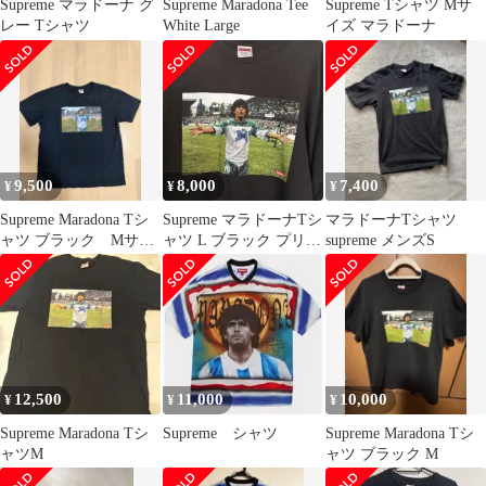
Supreme マラドーナ グ
Supreme Maradona Tee
Supreme Tシャツ Mサ
レー Tシャツ
White Large
イズ マラドーナ
9,500
8,000
7,400
¥
¥
¥
Supreme Maradona Tシ
Supreme マラドーナTシ
マラドーナTシャツ
ャツ ブラック Mサイ
ャツ L ブラック プリン
supreme メンズS
ズ
ト割れがあります
12,500
11,000
10,000
¥
¥
¥
Supreme Maradona Tシ
Supreme シャツ
Supreme Maradona Tシ
ャツM
ャツ ブラック M