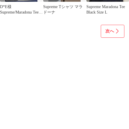
D*E様
Supreme Tシャツ マラ
Supreme Maradona Tee
Supreme/Maradona Tee L
ドーナ
Black Size L
サイズ
次へ