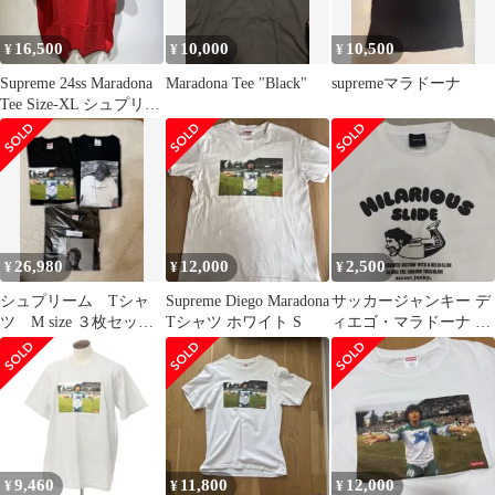
16,500
10,000
10,500
¥
¥
¥
Supreme 24ss Maradona
Maradona Tee "Black"
supremeマラドーナ
Tee Size-XL シュプリー
ム マラドーナフォト半
袖Tシャツ 心斎橋店
26,980
12,000
2,500
¥
¥
¥
シュプリーム Tシャ
Supreme Diego Maradona
サッカージャンキー デ
ツ M size ３枚セット
Tシャツ ホワイト S
ィエゴ・マラドーナ ス
販売 新品未使用
ライディング Ｔシャツ
9,460
11,800
12,000
¥
¥
¥