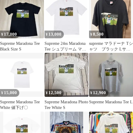
17,000
13,000
8,500
¥
¥
¥
Supreme Maradona Tee
Supreme 24ss Maradona
supreme マラドーナ Tシ
Black Size S
Tee シュプリーム マラ
ャツ ブラック Lサイ
ドーナ
ズ
15,000
12,500
12,900
¥
¥
¥
Supreme Maradona Tee
Supreme Maradona Photo
Supreme Maradona Tee L
White 値下げ〇
Tee White S