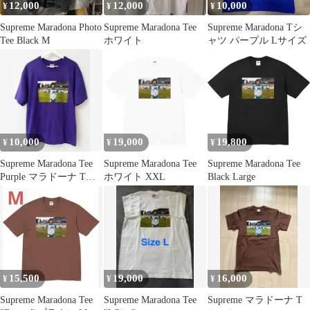
12,000
12,000
10,000
¥
¥
¥
Supreme Maradona Photo
Supreme Maradona Tee
Supreme Maradona Tシ
Tee Black M
ホワイト
ャツ パープル Lサイズ
10,000
19,000
19,800
¥
¥
¥
Supreme Maradona Tee
Supreme Maradona Tee
Supreme Maradona Tee
Purple マラドーナ Tシ
ホワイト XXL
Black Large
ャツ
15,500
19,000
16,000
¥
¥
¥
Supreme Maradona Tee
Supreme Maradona Tee
Supreme マラドーナ T