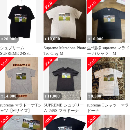
ドーナ
20,900
10,000
10,000
¥
¥
¥
シュプリーム
Supreme Maradona Photo
生*理様 supreme マラド
SUPREME 24SS
Tee Grey M
ーナtシャツ M
MARADONA TEE
BLACK S マラドーナ T
シャツ 半袖 ブラック
黒 フォトT 【ブランド
古着ベクトル】【中
古】☆AA★260604
14,000
11,000
8,500
¥
¥
¥
supreme マラドーナTシ
SUPREME シュプリー
supreme Tシャツ マラ
ャツ【Mサイズ】
ム 24SS マラドーナ T
ドーナ
シャツ Sサイズ