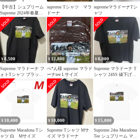
【中古】シュプリーム
supreme Tシャツ マラ
supremeマラドーナTシ
Supreme 2024年春夏
ドーナ
ャツ
Maradona Tee 半袖Ｔシ
ャツ アッシュグレー
【サイズXL】【メン
ズ】
8,500
12,800
8,000
¥
¥
¥
Supreme マラドーナ フ
べ*ん様 supreme マラド
Supreme マラドーナ T
ォトTシャツ ブラック
ーナtee Lサイズ
シャツ 24SS 値下げ交
Mサイズ
渉可
10,400
10,000
15,000
¥
¥
¥
Supreme Maradona Tシ
Supreme Tシャツ Mサ
Supreme 24ss Maradona
ャツ 白 Mサイズ
イズ マラドーナ
Tee シュプリーム マラ