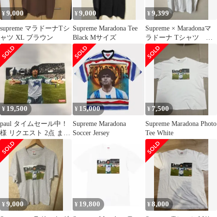
9,000
9,000
9,399
¥
¥
¥
supreme マラドーナTシ
Supreme Maradona Tee
Supreme × Maradonaマ
ャツ XL ブラウン
Black Mサイズ
ラドーナ Tシャツ XL
ホワイト
19,500
15,000
7,500
¥
¥
¥
paul タイムセール中！
Supreme Maradona
Supreme Maradona Photo
様 リクエスト 2点 まと
Soccer Jersey
Tee White
め商品
9,000
19,800
8,000
¥
¥
¥