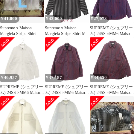
中綿 ジャケット XL 黒
ブラック ブランド古着
ベクトル 中古
41,000
42,000
27,073
¥
¥
¥
☆AA★250630
Supreme x Maison
Supreme x Maison
SUPREME (シュプリー
Margiela Stripe Shirt
Margiela Stripe Shirt M
ム) 24SS ×MM6 Maison
Margiela Padded Shirt メ
ゾンマルジェラ ストラ
イプ パデッドシャツ ジ
ャケット ネイビー/レッ
ド
40,957
37,187
34,650
¥
¥
¥
SUPREME (シュプリー
SUPREME (シュプリー
SUPREME (シュプリー
ム) 24SS ×MM6 Maison
ム) 24SS ×MM6 Maison
ム) 24SS ×MM6 Maison
Margiela Padded Shirt エ
Margiela Padded Shirt エ
Margiela Padded Shirt エ
ムエムシックス メゾン
ムエムシックス メゾン
ムエムシックス メゾン
マルジェラ 中綿 パデッ
マルジェラ 中綿 パデッ
マルジェラ パテッド ス
ト シャツ ジャケット
ト ストライプ シャツ
トライプ シャツ ジャケ
ホワイト
ジャケット ネイビー/レ
ット パープル
ッド