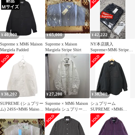
ト
Padded Shirt シャツジャ
ケット 101837 ブラック
size:L【中目黒B06】
40,000
65,000
42,222
¥
¥
¥
Supreme x MM6 Maison
Supreme x Maison
NY本店購入
Margiela Padded
Margiela Stripe Shirt
Supreme×MM6 Stripe
Shirt Black L
38,202
27,200
38,500
¥
¥
¥
SUPREME (シュプリー
Supreme × MM6 Maison
シュプリーム
ム) 24SS×MM6 Maison
Margiela シュプリーム×
SUPREME ×MM6
Margiela Padded Shirt×
エムエムシックス 24SS
Maison Margiela エムエ
メゾンマルジェラ ロゴ
Padded Shirt シャツジャ
ムシックス メゾンマル
刺繍 長袖パッドシャツ
ケット 101837 ホワイト
ジェラ 24SS Padded
ホワイト
size:L【中目黒B06】
Shirt パデッド シャツ