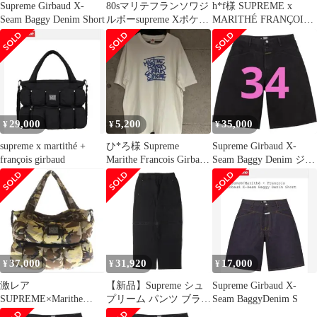
Supreme Girbaud X-
80sマリテフランソワジ
h*f様 SUPREME x
Seam Baggy Denim Short
ルボーsupreme Xポケッ
MARITHÉ FRANÇOIS
ト バギー ジーンズ
GIRBAUD
29,000
5,200
35,000
¥
¥
¥
supreme x martithé +
ひ*ろ様 Supreme
Supreme Girbaud X-
françois girbaud
Marithe Francois Girbaud
Seam Baggy Denim ジル
Tシ
ボー
37,000
31,920
17,000
¥
¥
¥
激レア
【新品】Supreme シュ
Supreme Girbaud X-
SUPREME×Marithe
プリーム パンツ ブラッ
Seam BaggyDenim S
Francois Girbaud 25SS
ク 黒 サイズ:M | 25SS