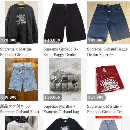
GIRBAUD
30
20,000
18,000
49,888
¥
¥
¥
Supreme x Marithe
Supreme Girbaud X-
Supreme Girbaud Baggy
Francois Girbaud
Seam Baggy Denim
Denim Short 36
40,000
36,666
17,900
¥
¥
¥
新品タグ付き 30
Supreme Marithe +
Supreme x Marithe +
Supreme Girbaud Short
Francois Girbaud bag
Francois Girbaud Tee