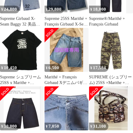
24,800
29,800
18,000
¥
¥
¥
Supreme Girbaud X-
Supreme 25SS Marithé +
Supreme®/Marithé +
Seam Baggy 32 美品
François Girbaud X-Seam
François Girbaud
値下げ
Baggy Denim Short マリ
テ フランソワ ジルボー
X-シーム バギー デニ
ムハーフパンツ ショー
トパンツ シュプリーム
インディゴ 32 13989M
10,450
6,500
17,584
¥
¥
¥
Supreme シュプリーム
Marithé + François
SUPREME (シュプリー
25SS x Marithe +
Girbaud Xデニムバギー
ム) 25SS ×Marithe +
Francois Girbaud Tee マ
ショーツ
Francois Girbaud Shuttle
リテ+フランソワ ジル
Tape マリテ フランソワ
ボー 半袖 Tシャツ ブラ
ジルボー シャトルテー
ック ブラック系 L【中
プ カーゴスウェットカ
古】
ーゴパンツ ドロースト
リングイージーパンツ
30,000
7,050
31,100
¥
¥
¥