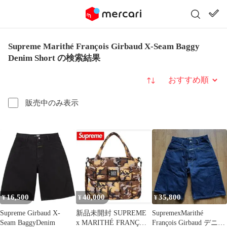
Supreme Marithé François Girbaud X-Seam Baggy
Denim Short の検索結果
並び替え
販売中のみ表示
16,500
40,000
35,800
¥
¥
¥
Supreme Girbaud X-
新品未開封 SUPREME
SupremexMarithé
Seam BaggyDenim
x MARITHÉ FRANÇOIS
François Girbaud デニム