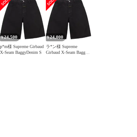
Marithe + Francois
Girbaud カーゴ スウェ
ットパンツ (Shuttle
Tape Cargo Sweatpant) |
コラボ【メンズ】
24,500
24,000
¥
¥
p*m様 Supreme Girbaud
ラ*ン様 Supreme
X-Seam BaggyDenim S
Girbaud X-Seam Baggy
Denim