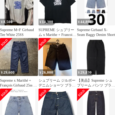
8,500
14,300
44,899
¥
¥
¥
Supreme M+F Girbaud
SUPREME シュプリー
Supreme Girbaud X-
Tee White 25SS
ム x Marithe + Francois
Seam Baggy Denim Short
Girbaud マリテ フラン
ソワ ジルボー 25SS
TEE Tシャツ ブラック
ショートスリーブ カッ
トソー 半袖 サイズXL
augk
29,600
26,000
29,830
¥
¥
¥
Supreme x Marithé +
シュプリーム ジルボー
【美品】Supreme シュ
François Girbaud 25ss X-
デニムショーツ ブラッ
プリーム パンツ ブラッ
Seam Baggy Jean リジッ
ク
ク 黒 サイズ:M | 25SS
ド インディゴ 34 シュ
Marithe + Francois
プリーム マリテフラン
Girbaud カーゴ スウェ
ソワジルボー バギージ
ットパンツ (Shuttle
ーンズ デニムパンツ
Tape Cargo Sweatpant) |
ボトムス | コラボ