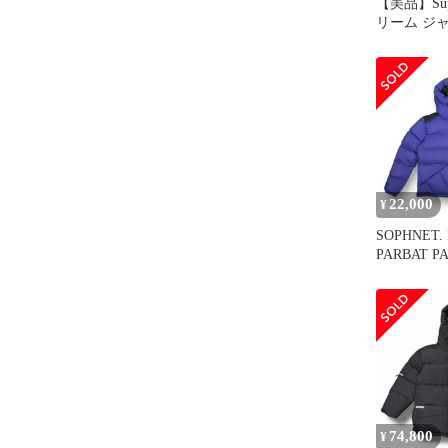
【美品】Sup
リーム ジ
ック 黒 サイ
THE NORT
ィルパワー
ー (700-Fill
アウター 
【メンズ】
22,000
¥
SOPHNET. 
PARBAT PA
イロン ダ
SOPH-21
マーモット M
74,800
¥