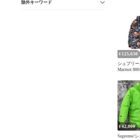
除外キーワード
Parka 8
ダウンジャ
XL
125,630
¥
シュプリーム 25
Marmot 800
Parka ス
ィルパーカ
ケット メン
42,000
¥
Supreme