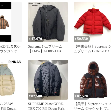
モット 800フィル ジップ
アップ フーディ ダウン
ジャケット ベージュ/ブ
ルー
47,670
50,530
¥
¥
ORE-TEX 900-
Supreme/シュプリーム
【中古美品】Supreme 
wnダウンジャケッ
【23AW】GORE-TEX
ュプリーム GORE-TEX
700-Fill Down Parka/ゴア
900-FILL DOWN PARK
テックス 700フィル ダウ
ゴアテックス ダウン パ
ンパーカー ダウンジャケ
ーカー アウター 【149-
ット/L
251009-rk-01-izu】
82,500
82,520
¥
¥
AW
SUPREME 21aw GORE-
【美品】Supreme シュ
-Fill Down
TEX 700-Fill Down Parka
リーム ジャケット ブラ