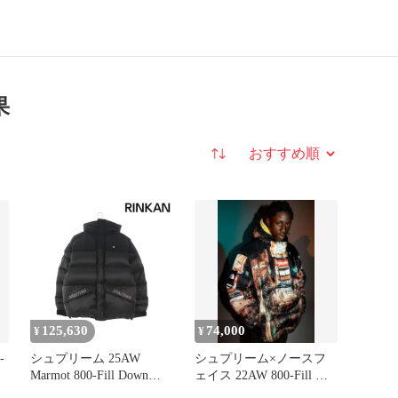
果
並び替え
125,630
74,000
¥
¥
-
シュプリーム 25AW
シュプリーム×ノースフ
Marmot 800-Fill Down
ェイス 22AW 800-Fill ダ
Parka 800フィルパーカー
ウンジャケット M