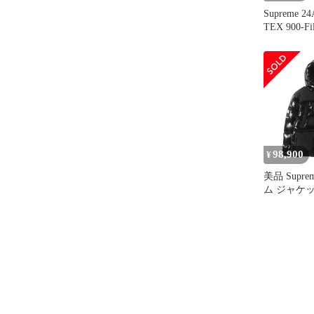
Supreme 2
TEX 900-Fi
ゴアテックス
ダウンパー
ャケット 
ブラック XL
98,900
¥
美品 Supr
ム ジャケッ
22AW THE
700フィル
パーカー (700
Parka) 
ター ブルゾ
ボ【メンズ