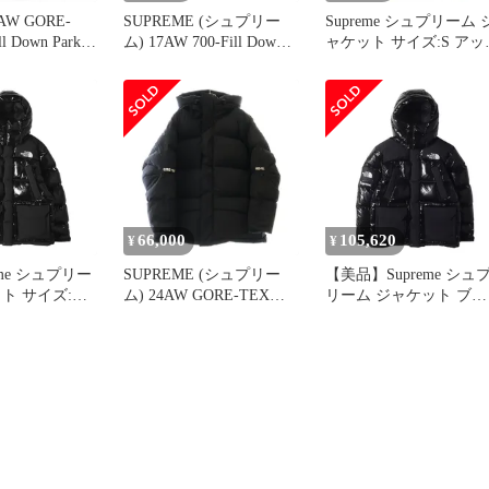
4AW GORE-
SUPREME (シュプリー
Supreme シュプリーム 
ll Down Parka
ム) 17AW 700-Fill Down
ャケット サイズ:S アッ
 900フィル
Taped Seam Parka 700フィ
ダウン 3レイヤーナイ
カー ダウンジ
ル テープド シーム ジッ
ン ダウンパーカー
シュプリーム
プアップダウンジャケッ
Uptown Down Parka
 （8498M）
ト ブラック
700Fill 15AW ブラック
アウター ブルゾン コー
ト ストリート ブランド
66,000
105,620
¥
¥
eme シュプリー
SUPREME (シュプリー
【美品】Supreme シュ
ト サイズ:M
ム) 24AW GORE-TEX
リーム ジャケット ブラ
 NORTH FACE
900-Fill Down Parka ゴア
ック 黒 サイズ:S | 22A
パワー ダウン
テックス 900フィルパワ
THE NORTH FACE 700
-Fill Down
ー ダウンジャケット ブ
ィルパワー ダウンパー
ブラック 黒 アウ
ラック
ー (700-Fill Down Parka) 
ン 上着 コラ
アウター ジャケット ブ
】
ルゾン | コラボ【中古