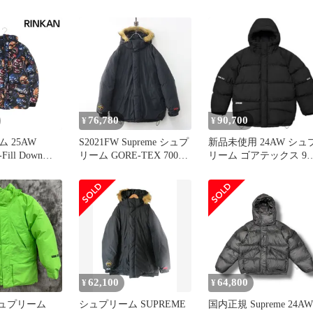
00フィルパーカー
Mサイズ シュプリーム ゴ
ウン サイズ:M | 22AW
ケット メンズ
アテックス700フィルダ
THE NORTH FACE 700
ウンパーカー ジャケット
ィルパワー ダウンパー
心斎橋店
ー (700-Fill Down Parka) 
アウター ブルゾン 上着 
コラボ【メンズ】【中
古】
76,780
90,700
¥
¥
AW
S2021FW Supreme シュプ
新品未使用 24AW シュ
-Fill Down
リーム GORE-TEX 700-
リーム ゴアテックス 90
カルパイル800フ
Fill Down Parka ゴアテッ
フィル ダウンパーカー
ーダウンジャ
クス 700フィルパワー ダ
ズ L
ウンパーカー M 黒
┃【2400014990935】
62,100
64,800
¥
¥
/シュプリーム
シュプリーム SUPREME
国内正規 Supreme 24AW