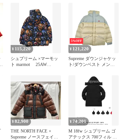
ダウンジャケット メンズ
M
5%OFF
115,220
121,220
¥
¥
シ
シュプリーム ×マーモッ
Supreme ダウンジャケッ
ト marmot 25AW
ト/ダウンベスト メンズ
A
Marmot 800-Fill Down
【古着】【中古】【送料
Parka スカルパイル総柄
無料】
800フィルダウンジャケ
ット メンズ M
82,900
74,201
¥
¥
プ
THE NORTH FACE ×
M 18fw シュプリーム ゴ
Supreme ノースフェイス
アテックス 700フィル ダ