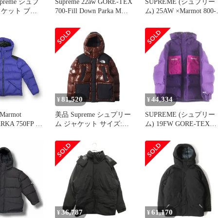
reme シュプ
Supreme 22aw GORE-TEX
SUPREME (シュプリー
ャケット ブラ
700-Fill Down Parka Mサ
ム) 25AW ×Marmot 800-
ズ:M | 22AW
イズ シュプリーム ゴア
Fill xDown Parka マーモ
H FACE 700フ
テックス700フィルダウ
ット ナイロン ダウンジ
 ダウンパーカ
ンパーカー ジャケット
ャケット パーカー ベー
 Down Parka) |
南堀江店
ジュ
ブルゾン 上着
【中古】
81,520
44,334
¥
¥
Marmot
美品 Supreme シュプリー
SUPREME (シュプリー
RKA 750FP ナ
ム ジャケット サイズ:M
ム) 19FW GORE-TEX
ウンジャケット
22AW THE NORTH FACE
700-Fill Down Parka ゴ
2106 ソフネット
700フィルパワー ダウン
テックス 700フィル ダ
 60224A
パーカー (700-Fill Down
ンパーカー ジャケット
Parka) ブラウン アウター
パープル
ブルゾン 上着 コラボ
【メンズ】
36,787
61,170
¥
¥