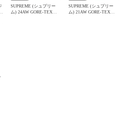
ジ
SUPREME (シュプリー
SUPREME (シュプリー
プ
ム) 24AW GORE-TEX
ム) 21AW GORE-TEX
ロ
900-Fill Down Parka ゴア
700-Fill Down Parka ゴア
テックス 900フィルパワ
テックス 700フィルダウ
ー ジップアップフーデッ
ンパーカー ダウンジャケ
 黒
ドダウンジャケット ブラ
ット ブラック
ック
プ
W
フ
カ
|
】