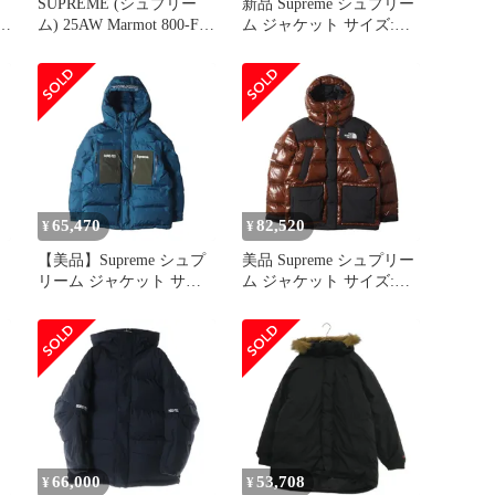
SUPREME (シュプリー
新品 Supreme シュプリー
ム) 25AW Marmot 800-Fill
ム ジャケット サイズ:XL
Down Parka マーモット
22AW THE NORTH FACE
スカルパイル ダウンパー
ノースフェイス 700フィ
カ ダウンジャケット ホ
ルパワー ダウン パーカ
ワイト
ー 700-Fill Down Parka ブ
ラウン アウター ブルゾ
ン コート コラボ
65,470
82,520
¥
¥
【美品】Supreme シュプ
美品 Supreme シュプリー
リーム ジャケット サイ
ム ジャケット サイズ:M
ア
ズ:S / ゴアテックス 700
22AW THE NORTH FACE
ウ
フィルパワー ダウンパー
700フィルパワー ダウン
カー / ジャケット
パーカー (700-Fill Down
(GORE-TEX 700-Fill
Parka) ブラウン アウター
Down Parka) / ダークティ
ブルゾン 上着【メンズ】
ール / アウター ブルゾン
上着【メンズ】【中古】
66,000
53,708
¥
¥