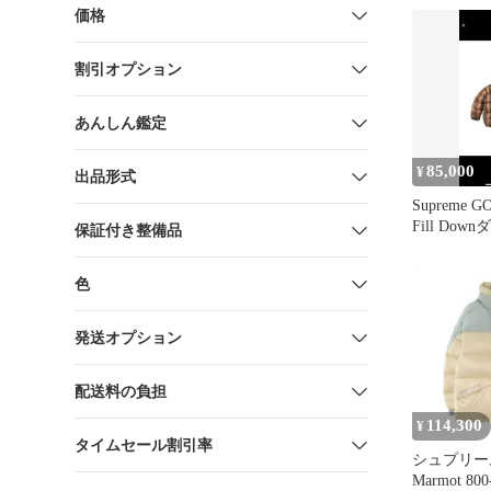
価格
割引オプション
あんしん鑑定
85,000
¥
出品形式
Supreme G
Fill Do
保証付き整備品
ト
色
発送オプション
配送料の負担
114,300
¥
タイムセール割引率
シュプリーム 25
Marmot 800