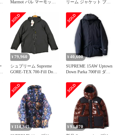
0フ
Marmot バル マーモット
リーム ジャケット ブラ
ブ
STEALTH POCKET
ウン サイズ:M | 22AW
MANMOTH PARKA ダウ
THE NORTH FACE 700フ
ンジャケット サイズL
ィルパワー ダウンパーカ
【142-251016-SM-01-
ー (700-Fill Down Parka) |
ich】
アウター ブルゾン 上着
【メンズ】【中古】
79,960
40,600
¥
¥
ー
シュプリーム Supreme
SUPREME 15AW Uptown
GORE-TEX 700-Fill Down
Down Parka 700Fill ダウ
E
Parka メンズ import：M
ンジャケット
ン
ー
コ
114,345
93,070
¥
¥