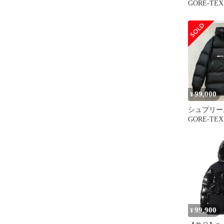
GORE-TEX 
Parka/ゴ
ィル ダウン
99,000
¥
シュプリーム
GORE-TEX 
Parka ゴ
ィル ダウン
ンズ M ISI
【古着】【
50156352
99,900
¥