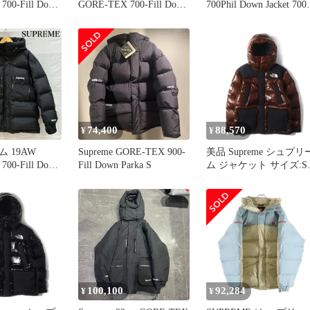
700-Fill Down
GORE-TEX 700-Fill Down
700Phil Down Jacket 70
アテックス 700フ
Parka ダウンフード ファ
ィルダウンジャケット 
パーカー/S
ー ジャケット ナイロン
ルゾン シュプリーム ブ
サイズXL 黒 QQQ
ラック S 89385A9
☆AA★
74,400
88,570
¥
¥
 19AW
Supreme GORE-TEX 900-
美品 Supreme シュプリ
700-Fill Down
Fill Down Parka S
ム ジャケット サイズ:S
アテックス 700フ
22AW THE NORTH FAC
 パーカー メ
700フィルパワー ダウ
tems【USED】
パーカー (700-Fill Down
中古】
Parka) ブラウン アウタ
ブルゾン コート 上着 
ラボ【メンズ】
100,100
92,284
¥
¥