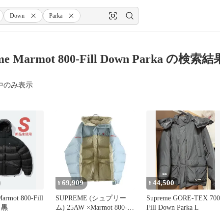
Down
Parka
me Marmot 800-Fill Down Parka の検索結
中のみ表示
69,909
44,500
¥
¥
armot 800-Fill
SUPREME (シュプリー
Supreme GORE-TEX 700
a 黒
ム) 25AW ×Marmot 800-
Fill Down Parka L
Fill Down Parka Tan マー