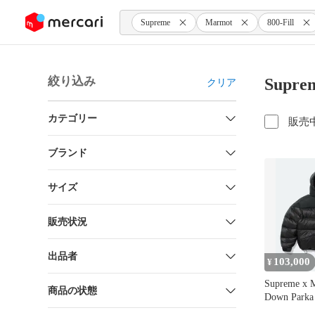
ンツにスキップ
Supreme
Marmot
800-Fill
絞り込み
Supre
クリア
カテゴリー
販売
ブランド
サイズ
販売状況
出品者
103,000
¥
Supreme x M
商品の状態
Down Park