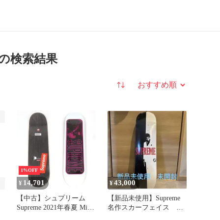
oard の検索結果
並び替え
1%OFF
14,701
43,000
¥
¥
【中古】シュプリーム
【新品未使用】Supreme
Supreme 2021年春夏 Miles
名作スカーフェイス ス
Davis Skateboard スケート
ケートボード 正規品