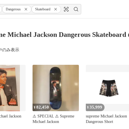
Dangerous
Skateboard
me Michael Jackson Dangerous Skateb
中のみ表示
82,450
35,999
¥
¥
hael Jackson
⚠️ SPECIAL ⚠️ Supreme
supreme Michael Jackson
Michael Jackson
Dangerous Short