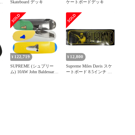
ソ
Skateboard デッキ
ケートボードデッキ
122,719
12,800
¥
¥
SUPREME (シュプリー
Supreme Miles Davis スケ
ム) 10AW John Baldessari
ートボード 8.5インチ デ
Skateboard Deck ジョンバ
ッキ新品
ルデッサリ スケートボー
ス
ド 3枚セット ホワイト/ネ
イビー/ブラック