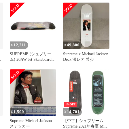
ボード デッキ スケボー
17AW
ホワイト【サイズ
8.25×32.125】【メンズ】
12,211
49,800
¥
¥
ム
SUPREME (シュプリー
Supreme x Michael Jackson
ボ
ム) 20AW Jet Skateboard
Deck 激レア 希少
Deck ジェット アートプ
リント スケートボード
デッキ ブラック
1%OFF
1,500
14,701
¥
¥
Supreme Michael Jackson
【中古】シュプリーム
ステッカー
Supreme 2021年春夏 Miles