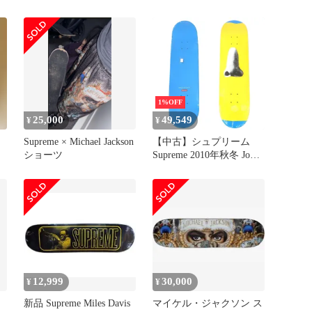
Davis Skateboard スケート
ボード デッキ スケボー
グリーン【サイズ
8.375×32.125】【メン
ズ】
1%OFF
25,000
49,549
¥
¥
Supreme × Michael Jackson
【中古】シュプリーム
ショーツ
Supreme 2010年秋冬 John
Baldessari Decks スケート
ボード デッキ スケボー
ブルーxイエロー【メン
ズ】
12,999
30,000
¥
¥
新品 Supreme Miles Davis
マイケル・ジャクソン ス