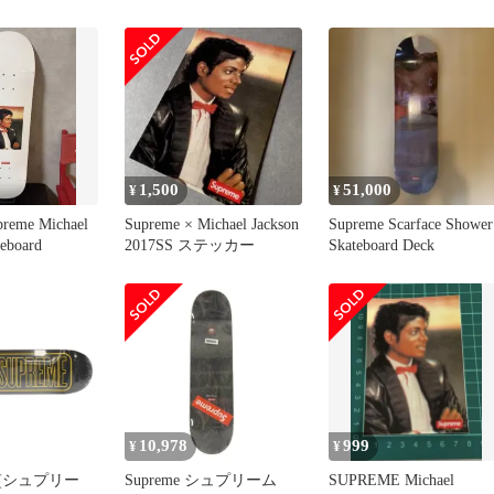
Davis Skateboard スケート
ボード デッキ スケボー
ブラック【サイズ
8.5×32.25】【メンズ】
1,500
51,000
¥
¥
eme Michael
Supreme × Michael Jackson
Supreme Scarface Shower
teboard
2017SS ステッカー
Skateboard Deck
10,978
999
¥
¥
 (シュプリー
Supreme シュプリーム
SUPREME Michael