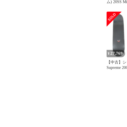
ム) 20SS Mi
Skateboa
ヴィス ロ
ードデッキ
27,769
¥
【中古】シ
Supreme 
Marilyn Min
スケートボ
スケボー 
【メンズ】