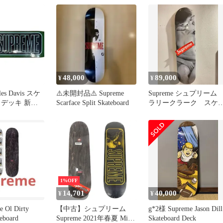
48,000
89,000
¥
¥
les Davis スケ
⚠️未開封品⚠️ Supreme
Supreme シュプリー
 デッキ 新品
Scarface Split Skateboard
ラリークラーク スケ
ー スケートボード
1%OFF
14,701
40,000
¥
¥
e Ol Dirty
【中古】シュプリーム
g*2様 Supreme Jason Dill
teboard
Supreme 2021年春夏 Miles
Skateboard Deck