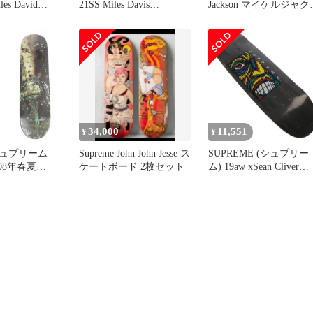
les David
21SS Miles Davis
Jackson マイケルジャク
rd マイルズデイ
Skateboard マイルスデイ
ンステッカー
ゴ スケートボ
ヴィス スケートボード
 ブラック
デッキ ブラック系【新古
品】【未使用】【中古】
34,000
11,551
¥
¥
ュプリーム
Supreme John John Jesse ス
SUPREME (シュプリー
2008年春夏
ケートボード 2枚セット
ム) 19aw xSean Cliver
ter Skate Decks
Disturbed Skateboard
ード デッキ
kakeru ×ショーンクライ
マルチカラー
ヴァー ディスターブト
ケートボード デッキ ブ
ラック