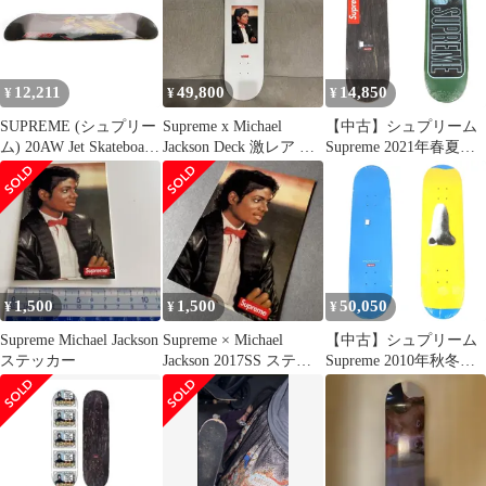
12,211
49,800
14,850
¥
¥
¥
SUPREME (シュプリー
Supreme x Michael
【中古】シュプリーム
ム) 20AW Jet Skateboard
Jackson Deck 激レア 希
Supreme 2021年春夏
Deck ジェット アート
少
Miles Davis Skateboard
プリント スケートボー
スケートボード デッキ
ド デッキ ブラック
スケボー グリーン【サ
イズ8.375×32.125】
【メンズ】
1,500
1,500
50,050
¥
¥
¥
Supreme Michael Jackson
Supreme × Michael
【中古】シュプリーム
ステッカー
Jackson 2017SS ステッ
Supreme 2010年秋冬
カー
John Baldessari Decks ス
ケートボード デッキ ス
ケボー ブルーxイエロ
ー【メンズ】