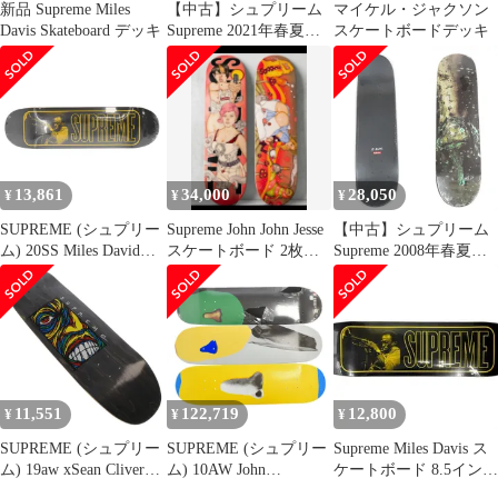
新品 Supreme Miles
【中古】シュプリーム
マイケル・ジャクソン
Davis Skateboard デッキ
Supreme 2021年春夏
スケートボードデッキ
Miles Davis Skateboard
スケートボード デッキ
スケボー ブラック【サ
イズ8.5×32.25】【メン
ズ】
13,861
34,000
28,050
¥
¥
¥
SUPREME (シュプリー
Supreme John John Jesse
【中古】シュプリーム
ム) 20SS Miles David
スケートボード 2枚セ
Supreme 2008年春夏
Skateboard マイルズデ
ット
Marilyn Minter Skate
イヴィス ロゴ スケート
Decks スケートボード
ボードデッキ ブラック
デッキ スケボー マルチ
カラー【メンズ】
11,551
122,719
12,800
¥
¥
¥
SUPREME (シュプリー
SUPREME (シュプリー
Supreme Miles Davis ス
ム) 19aw xSean Cliver
ム) 10AW John
ケートボード 8.5インチ
Disturbed Skateboard
Baldessari Skateboard
デッキ新品