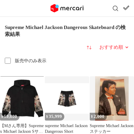
Supreme Michael Jackson Dangerous Skateboard の検
索結果
並び替え
販売中のみ表示
50,000
35,999
2,000
¥
¥
¥
【Mさん専用】Supreme
supreme Michael Jackson
Supreme Michael Jackson
x Michael Jackson Sサイ
Dangerous Short
ステッカー