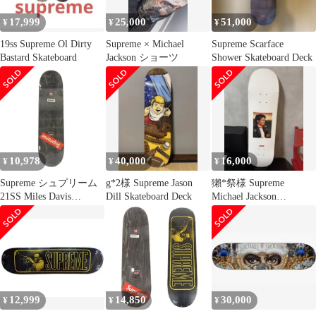
17,999
25,000
51,000
¥
¥
¥
19ss Supreme Ol Dirty
Supreme × Michael
Supreme Scarface
Bastard Skateboard
Jackson ショーツ
Shower Skateboard Deck
10,978
40,000
16,000
¥
¥
¥
Supreme シュプリーム
g*2様 Supreme Jason
獺*祭様 Supreme
21SS Miles Davis
Dill Skateboard Deck
Michael Jackson
Skateboard マイルスデ
Skateboard
イヴィス スケートボー
ド デッキ ブラック系
【新古品】【未使用】
【中古】
12,999
14,850
30,000
¥
¥
¥