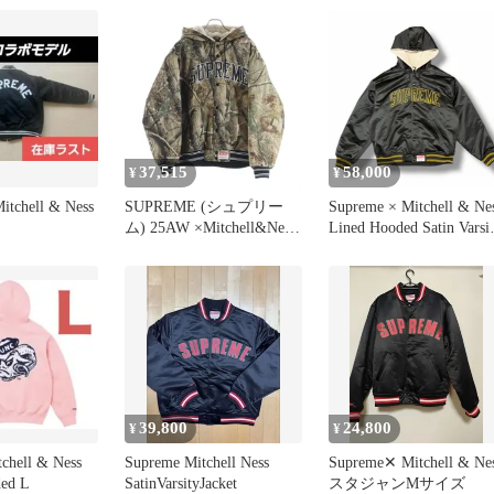
ュプリーム x ミッチェ
アンドネス ラインド フ
ーデッド バーシティJK
リアルツリー AP カモ S
37,515
58,000
¥
¥
itchell & Ness
SUPREME (シュプリー
Supreme × Mitchell & Ness
ム) 25AW ×Mitchell&Ness
Lined Hooded Satin Varsi
Lined Hooded Satin Varsity
Jacket ボアサテンフーデ
Jacket ミッチェルアンド
ッドスタジャン シュプ
ネス リアルツリー ライ
ーム × ミッチェルアンド
ンドフーデッド サテンバ
ネス ブラック L
ーシティジャケット カー
（8822M）
キ
39,800
24,800
¥
¥
chell & Ness
Supreme Mitchell Ness
Supreme✕ Mitchell & Ne
ed L
SatinVarsityJacket
スタジャンМサイズ