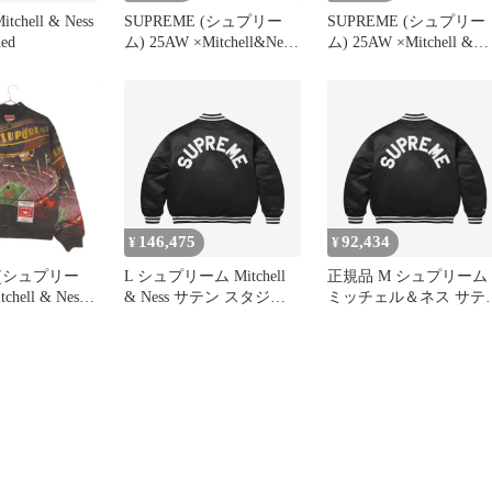
itchell & Ness
SUPREME (シュプリー
SUPREME (シュプリー
ed
ム) 25AW ×Mitchell&Ness
ム) 25AW ×Mitchell &
Lined Hooded Satin Varsity
Ness Lined Hooded Satin
Jacket ミッチェルアンド
Varsity Jacket ×ミッチ
ネス リアルツリー ライ
アンドネス ラインドフ
ンドフーデッド サテンバ
デッドサテンバーシテ
ーシティジャケット カー
ージャケット ブラウン
キ
146,475
92,434
¥
¥
 (シュプリー
L シュプリーム Mitchell
正規品 M シュプリーム
chell & Ness
& Ness サテン スタジャ
ミッチェル＆ネス サテ
 varsity jacket
ン ブラック 24FW
スタジャン ブラック
アンドネス ス
24FW アウター
テンバーシテ
トブルゾン ブ