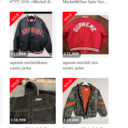
47375 21SS ×Mitchell &
Mitchell&Ness Satin Varsity
Ness サテン バーシティジ
Jacket サイズM ブラック
ャケット / スタジャン
シュプリーム×ミッチェ
(Satin Varsity Jacket) ライ
ルアンドネス[17]
トブルーM
15,000
31,000
¥
¥
supreme mitchell&ness
supreme mitchell ness
varsity jacket
varsity jacket
エ
ッ
28,990
49,000
¥
¥