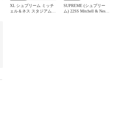
XL シュプリーム ミッチ
SUPREME (シュプリー
ェル＆ネス スタジアム
ム) 22SS Mitchell & Ness
サテン スタジャン ブラ
stadium satin varsity jacket
ェル
ック
ミッチェルアンドネス ス
ー
タジアムサテンバーシテ
ィ
ィジャケットブルゾン ブ
ラック
ン