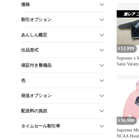
価格
割引オプション
あんしん鑑定
53,999
¥
出品形式
Supreme x M
Satin Varsity
保証付き整備品
色
発送オプション
配送料の負担
30,900
¥
タイムセール割引率
Supreme Mit
NCAA Hood