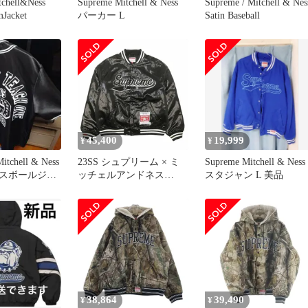
tchell&Ness
Supreme Mitchell & Ness
Supreme / Mitchell & Nes
mJacket
パーカー L
Satin Baseball
45,400
19,999
¥
¥
itchell & Ness
23SS シュプリーム × ミ
Supreme Mitchell & Ness
スボールジャ
ッチェルアンドネス
スタジャン L 美品
SUPREME × Mitchell &
Ness SEQUIN VARSITY
JACKET スパンコール バ
ーシティジャケット スタ
ジャン スタジアム ジャ
ンパー ブルゾン ロゴ 裏
地キルティング L
38,864
39,490
¥
¥