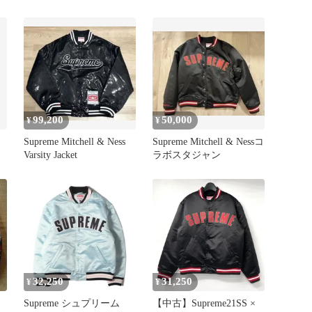
et
99,200
50,000
¥
¥
Supreme Mitchell & Ness
Supreme Mitchell & Nessコ
Varsity Jacket
ラボスタジャン
32,250
31,250
¥
¥
Supreme シュプリーム
【中古】Supreme21SS ×