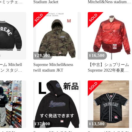
×ミッチェル
Stadium Jacket
Mitchell&Ness stadium
 【21AW】サ
jumper
シティ スタジ
ケット/ブラッ
28,500
16,500
¥
¥
 Mitchell
Supreme Mitchell&ness
【中古】シュプリーム
サテン スタジャ
twill stadium JKT
Supreme 2022年春夏
 24FW アウタ
Mitchell & Ness Stadium
Satin Varsity Jacket ポリ
ステル 中綿ブルゾン バ
―シティジャケット レ
ド【サイズXL】【メン
ズ】
37,000
13,500
¥
¥