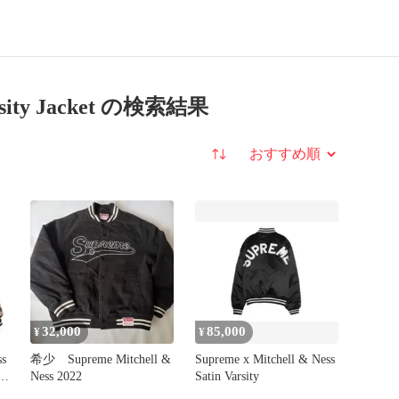
Varsity Jacket の検索結果
並び替え
32,000
85,000
¥
¥
ss
希少 Supreme Mitchell &
Supreme x Mitchell & Ness
ty
Ness 2022
Satin Varsity
 シ