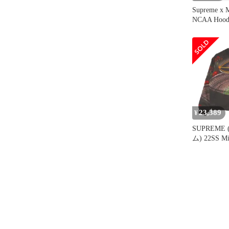
Supreme x M
NCAA Hood
23,389
¥
SUPREME
ム) 22SS Mit
stadium satin
ミッチェル
タジアムサ
ィジャケッ
ラック