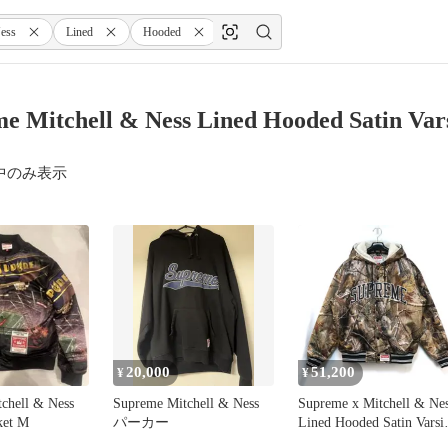
ess
Lined
Hooded
Satin
Varsity
Jacket
e Mitchell & Ness Lined Hooded Satin 
中のみ表示
20,000
51,200
¥
¥
chell & Ness
Supreme Mitchell & Ness
Supreme x Mitchell & Ne
ket M
パーカー
Lined Hooded Satin Varsi
Jacket Realtree AP Camo