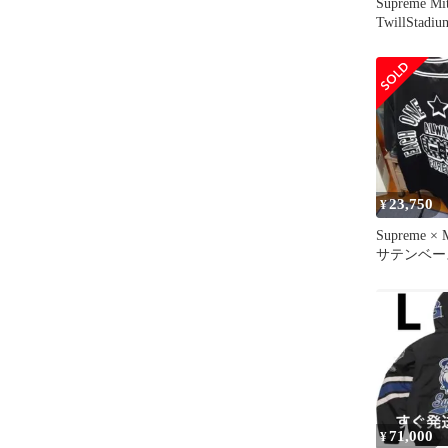
Supreme Mi
TwillStadiu
23,750
¥
Supreme × M
サテンベー
ージー
71,000
¥