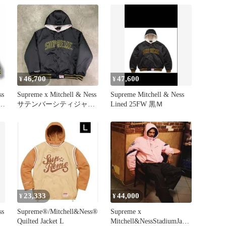
ル
T
46,700
47,600
¥
¥
Supreme x Mitchell & Ness
Supreme Mitchell & Ness
ty
サテンバーシティジャケ
Lined 25FW 黒Ｍ
ット
リ
23,333
44,000
¥
¥
ss
Supreme®/Mitchell&Ness®
Supreme x
Quilted Jacket L
Mitchell&NessStadiumJack