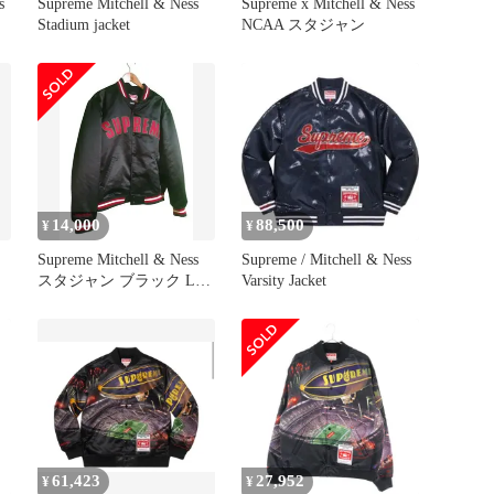
s
Supreme Mitchell & Ness
Supreme x Mitchell & Ness
Stadium jacket
NCAA スタジャン
14,000
88,500
¥
¥
Supreme Mitchell & Ness
Supreme / Mitchell & Ness
スタジャン ブラック L
Varsity Jacket
pin
61,423
27,952
¥
¥