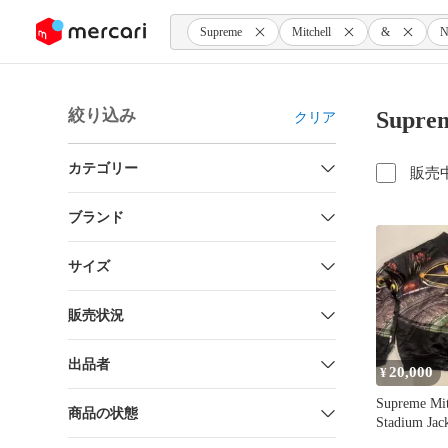
ンツにスキップ
Supreme
Mitchell
&
N
絞り込み
Suprem
クリア
カテゴリー
販売
ブランド
サイズ
販売状況
出品者
20,000
¥
Supreme Mit
商品の状態
Stadium Jac