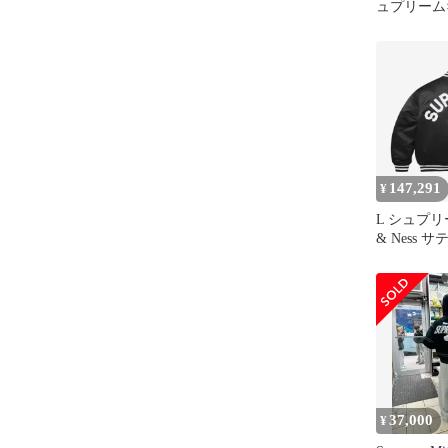
ュプリーム
アンド ネス
テン バー
ャン/ジャ
ク/M
147,291
¥
L シュプリーム
& Ness 
ン ブラック
ー
37,000
¥