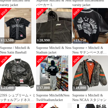
supreme mitchell ness
Supreme Mitchell & Ness
supreme mitchell&ness
varsity jacket
パーカー L
varsity jacket
13,500
28,990
23,750
¥
¥
¥
Supreme / Mitchell &
Supreme Mitchell & Ness
Supreme × Mitchell &
Ness Satin Baseball
Stadium jacket
Ness サテンベースボー
ルジャージー
45,400
37,000
49,000
¥
¥
¥
23SS シュプリーム × ミ
Supreme Mitchell&Ness
Supreme x Mitchell &
ッチェルアンドネス
TwillStadiumJacket
Ness NCAA スタジャン
SUPREME × Mitchell &