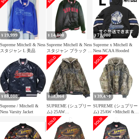
Ness SEQUIN VARSITY
JACKET スパンコール
バーシティジャケット
スタジャン スタジアム
ジャンパー ブルゾン ロ
ゴ 裏地キルティング L
19,999
14,000
71,000
¥
¥
¥
Supreme Mitchell & Ness
Supreme Mitchell & Ness
Supreme x Mitchell &
スタジャン L 美品
スタジャン ブラック L
Ness NCAA Hooded
pin
88,000
38,864
39,490
¥
¥
¥
Supreme / Mitchell &
SUPREME (シュプリー
SUPREME (シュプリー
Ness Varsity Jacket
ム) 25AW
ム) 25AW ×Mitchell &
×Mitchell&Ness Lined
Ness Lined Hooded Satin
Hooded Satin Varsity
Varsity Jacket ×ミッチェ
Jacket ミッチェルアン
ルアンドネス ラインド
ドネス リアルツリー ラ
フーデッドサテンバー