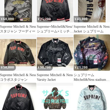
60,000
25,200
43,000
¥
¥
¥
Supreme Mitchell & Ness
Supreme×Mitchell&Ness/
Supreme Mitchell & Ness
スタジャン フーディー
シュプリーム×ミッチェ
Jacket シュプリーム
ル アンド ネス
【21AW】サテン バー
シティ スタジャン/ジャ
ケット/ブラック/M
50,000
98,700
23,200
¥
¥
¥
Supreme Mitchell & Ness
Supreme Mitchell & Ness
シュプリーム
コラボスタジャン
Varsity Jacket
Mitchell&Ness stadium
jumper