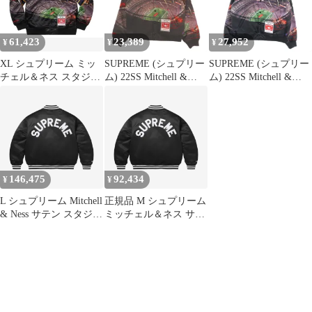
インドフーデッド サテ
シティージャケット ブ
ンバーシティジャケッ
ラウン
ト カーキ
61,423
23,389
27,952
¥
¥
¥
XL シュプリーム ミッ
SUPREME (シュプリー
SUPREME (シュプリー
チェル＆ネス スタジア
ム) 22SS Mitchell &
ム) 22SS Mitchell &
ム サテン スタジャン
Ness stadium satin varsity
Ness stadium satin varsity
ブラック
jacket ミッチェルアン
jacket ミッチェルアン
ドネス スタジアムサテ
ドネス スタジアムサテ
ンバーシティジャケッ
ンバーシティジャケッ
トブルゾン ブラック
トブルゾン ブラック
146,475
92,434
¥
¥
L シュプリーム Mitchell
正規品 M シュプリーム
& Ness サテン スタジャ
ミッチェル＆ネス サテ
ン ブラック 24FW
ン スタジャン ブラック
24FW アウター