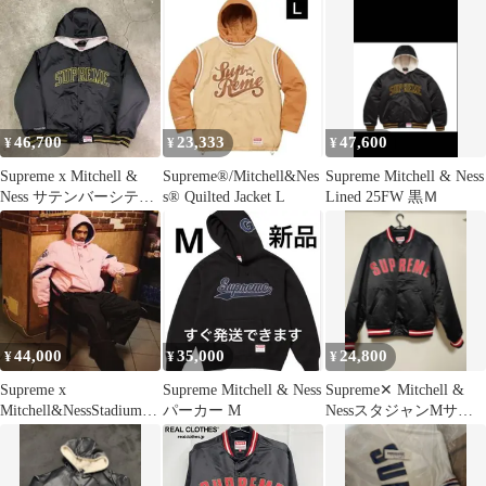
Varsity Jacket ボアサテ
ンフーデッドスタジャ
ン シュプリーム × ミッ
チェルアンドネス ブラ
ック L （8822M）
46,700
23,333
47,600
¥
¥
¥
Supreme x Mitchell &
Supreme®/Mitchell&Nes
Supreme Mitchell & Ness
Ness サテンバーシティ
s® Quilted Jacket L
Lined 25FW 黒Ｍ
ジャケット
44,000
35,000
24,800
¥
¥
¥
Supreme x
Supreme Mitchell & Ness
Supreme✕ Mitchell &
Mitchell&NessStadiumJac
パーカー M
NessスタジャンМサイ
ket
ズ