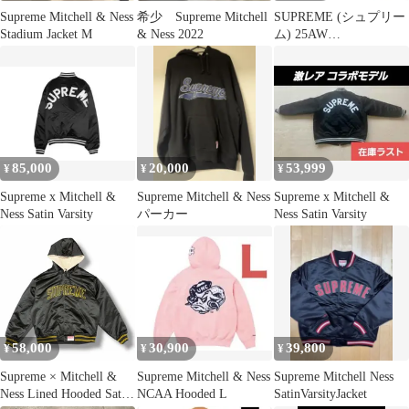
Supreme Mitchell & Ness
希少 Supreme Mitchell
SUPREME (シュプリー
Stadium Jacket M
& Ness 2022
ム) 25AW
×Mitchell&Ness Lined
Hooded Satin Varsity
Jacket ミッチェルアン
ドネス リアルツリー ラ
インドフーデッド サテ
ンバーシティジャケッ
ト カーキ
85,000
20,000
53,999
¥
¥
¥
Supreme x Mitchell &
Supreme Mitchell & Ness
Supreme x Mitchell &
Ness Satin Varsity
パーカー
Ness Satin Varsity
58,000
30,900
39,800
¥
¥
¥
Supreme × Mitchell &
Supreme Mitchell & Ness
Supreme Mitchell Ness
Ness Lined Hooded Satin
NCAA Hooded L
SatinVarsityJacket