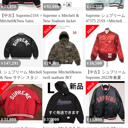
31,250
92,000
32,250
¥
¥
¥
【中古】Supreme21SS ×
Supreme x Mitchell &
Supreme シュプリーム
Mitchell&Ness Satin
Ness Stadium Jacket
47375 21SS ×Mitchell &
Varsity Jacket サイズM
Ness サテン バーシティ
ブラック シュプリーム
ジャケット / スタジャ
×ミッチェルアンドネス
ン(Satin Varsity Jacket)
[17]
ライトブルーM
147,291
28,500
16,500
¥
¥
¥
L シュプリーム Mitchell
Supreme Mitchell&ness
【中古】シュプリーム
& Ness サテン スタジャ
twill stadium JKT
Supreme 2022年春夏
ン ブラック 24FW アウ
Mitchell & Ness Stadium
ター
Satin Varsity Jacket ポリ
エステル 中綿ブルゾン
バ―シティジャケット
レッド【サイズXL】
【メンズ】
31,000
37,000
15,000
¥
¥
¥