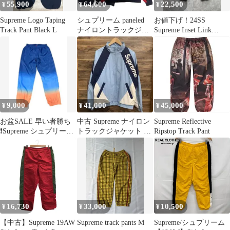
55,900
64,600
22,500
¥
¥
¥
Supreme Logo Taping
シュプリーム paneled
お値下げ！24SS
Track Pant Black L
ナイロントラックジャ
Supreme Inset Link
ケットパンツ 上下セッ
Track Pant
トアップ
9,000
41,000
45,000
¥
¥
¥
お盆SALE 早い者勝ち
中古 Supreme ナイロン
Supreme Reflective
❗️Supreme シュプリーム
トラックジャケット ト
Ripstop Track Pant
トラックパンツ M 刺繍
ラックパンツ セットア
ップ
16,730
33,000
10,500
¥
¥
¥
【中古】Supreme 19AW
Supreme track pants M
Supreme/シュプリーム