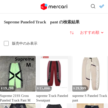
Supreme Paneled Track pant の検索結果
並び替え
販売中のみ表示
19,200
15,000
29,999
¥
¥
¥
Supreme 21SS Cross
supreme Track Paneled
supreme S Paneled Track
Paneled Track Pant M
Sweatpant
pant