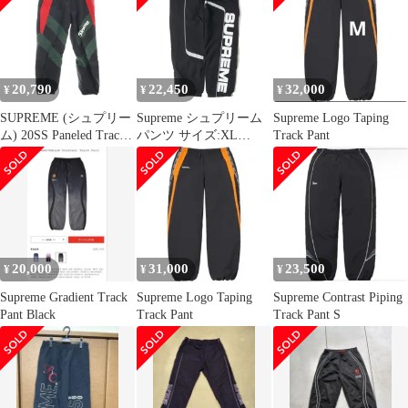
ナイロン S 黒 赤 緑 白
/MI ■OS ■SH
20,790
22,450
32,000
¥
¥
¥
SUPREME (シュプリー
Supreme シュプリーム
Supreme Logo Taping
ム) 20SS Paneled Track
パンツ サイズ:XL
Track Pant
Pants パネルトラックパ
21AW ブランドロゴ ベ
ンツ ブラック/グリーン
ルト付き トラックパン
ツ S Paneled Belted
Track Pant ブラック ボ
トムス ズボン【メン
ズ】
20,000
31,000
23,500
¥
¥
¥
Supreme Gradient Track
Supreme Logo Taping
Supreme Contrast Piping
Pant Black
Track Pant
Track Pant S