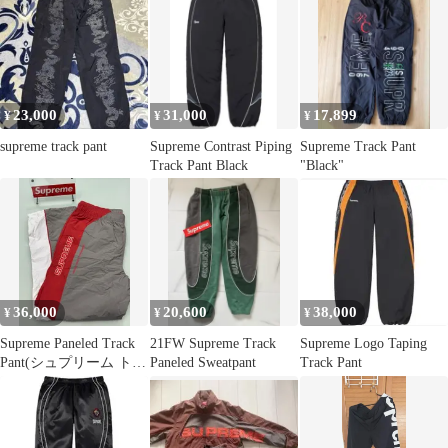
23,000
31,000
17,899
¥
¥
¥
supreme track pant
Supreme Contrast Piping
Supreme Track Pant
Track Pant Black
"Black"
36,000
20,600
38,000
¥
¥
¥
Supreme Paneled Track
21FW Supreme Track
Supreme Logo Taping
Pant(シュプリーム トラ
Paneled Sweatpant
Track Pant
ンクポント)