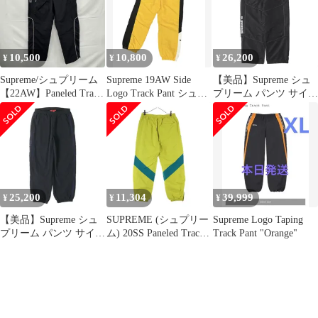
パンツ ブラウン/オレン
ジ
10,500
10,800
26,200
¥
¥
¥
Supreme/シュプリーム
Supreme 19AW Side
【美品】Supreme シュ
【22AW】Paneled Track
Logo Track Pant シュプ
プリーム パンツ サイ
Pant/パネル トラック
リーム
ズ:S / 24AW リフレクテ
パンツ/ブラック/S
ィブ パイピング トラッ
ク パンツ (Reflective
Piping Track Pant) / ブラ
ック 黒 / ボトムス ズボ
ン【メンズ】【中古】
25,200
11,304
39,999
¥
¥
¥
【美品】Supreme シュ
SUPREME (シュプリー
Supreme Logo Taping
プリーム パンツ サイ
ム) 20SS Paneled Track
Track Pant "Orange"
ズ:S / 24SS インセット
Jacket パネルドトラッ
リンク ナイロン トラッ
クパンツ イエロー/グリ
クパンツ (Inset Link
ーン/ブラック
Track Pant) / ブラック
黒 / ボトムス ズボン
【メンズ】【中古】