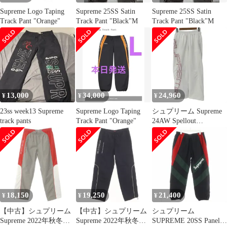
Supreme Logo Taping
Supreme 25SS Satin
Supreme 25SS Satin
Track Pant "Orange"
Track Pant "Black"M
Track Pant "Black"M
13,000
34,000
24,960
¥
¥
¥
23ss week13 Supreme
Supreme Logo Taping
シュプリーム Supreme
track pants
Track Pant "Orange"
24AW Spellout
Embroidered Track Pant
メンズ JPN：M
18,150
19,250
21,400
¥
¥
¥
【中古】シュプリーム
【中古】シュプリーム
シュプリーム
Supreme 2022年秋冬
Supreme 2022年秋冬
SUPREME 20SS Paneled