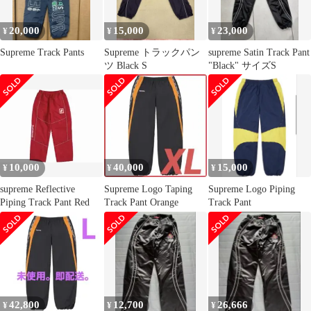
20,000
15,000
23,000
¥
¥
¥
Supreme Track Pants
Supreme トラックパン
supreme Satin Track Pant
ツ Black S
"Black" サイズS
10,000
40,000
15,000
¥
¥
¥
supreme Reflective
Supreme Logo Taping
Supreme Logo Piping
Piping Track Pant Red
Track Pant Orange
Track Pant
42,800
12,700
26,666
¥
¥
¥