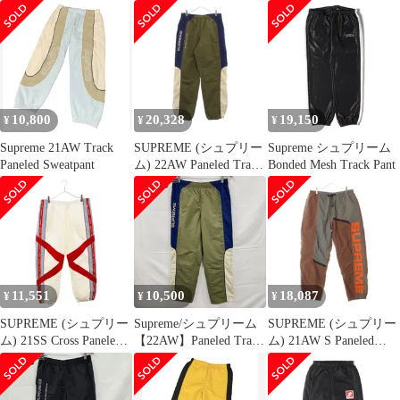
Paneled Track Pant ナイ
Paneled Track Pant ポリ
Track Pant ジョガーパ
ロン トラックパンツ グ
エステルナイロン トラ
ンツ ロゴ M 黒 ブラッ
レージュxレッド【サイ
ックパンツ ブラック
ク 赤 レッド 緑 グリー
ズS】【メンズ】
【サイズM】【メン
ン /AN31 ☆AA★
ズ】
10,800
20,328
19,150
¥
¥
¥
Supreme 21AW Track
SUPREME (シュプリー
Supreme シュプリーム
Paneled Sweatpant
ム) 22AW Paneled Track
Bonded Mesh Track Pant
Pant パネルトラックパ
ンツ トラウザー マルチ
カラー
11,551
10,500
18,087
¥
¥
¥
SUPREME (シュプリー
Supreme/シュプリーム
SUPREME (シュプリー
ム) 21SS Cross Paneled
【22AW】Paneled Track
ム) 21AW S Paneled
Track Pant クロスパネ
Pant/パネル トラック
Belted Track Pant Sパネ
ルトラックパンツ ホワ
パンツ/オリーブ/S
ルド ベルテッド サイド
イト/レッド
ロゴ ナイロン トラック