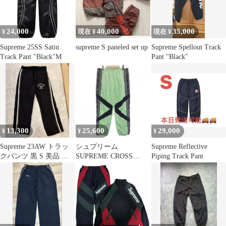
24,000
40,000
35,000
¥
現在 ¥
現在 ¥
Supreme 25SS Satin
supreme S paneled set up
Supreme Spellout Track
Track Pant "Black"M
Pant "Black"
13,300
25,600
29,000
¥
¥
¥
Supreme 23AW トラッ
シュプリーム
Supreme Reflective
クパンツ 黒 S 美品 即
SUPREME CROSS
Piping Track Pant
日発送
PANELED TRACK
PANT パンツ