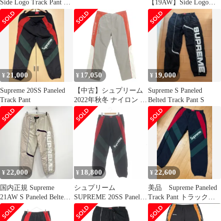
Side Logo Track Pant サ
【19AW】Side Logo
イズS 赤[66]
Track Pant/サイド ロゴ
トラック パンツ/ゴール
ド/S
21,000
17,050
19,000
¥
¥
¥
Supreme 20SS Paneled
【中古】シュプリーム
Supreme S Paneled
Track Pant
2022年秋冬 ナイロン ト
Belted Track Pant S
ラックパンツ XL メン
ズ
22,000
18,800
22,600
¥
¥
¥
国内正規 Supreme
シュプリーム
美品 Supreme Paneled
21AW S Paneled Belted
SUPREME 20SS Paneled
Track Pant トラックパ
Track Pant M
Track Pant パンツ ジャ
ンツ
ージ ジョガー イージー