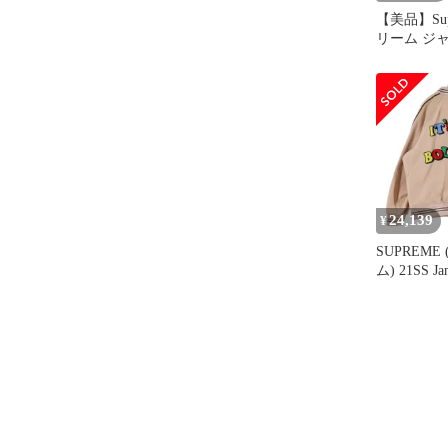
【美品】Sup
リーム ジ
ック 黒 サイ
24AW HYS
GLAMOU
ルトン バ
ット / スタジ
Jacket) |
【中古】
24,139
¥
SUPREME
ム) 21SS Jam
All Bollocks
ジェイミー
スタジャン
ジャケット