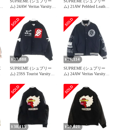
SUPREME (シュプリー
SUPREME (シュプリー
 ブ
ム) 24AW Veritas Varsity
ム) 21AW Pebbled Leather
Jacket バーシティジャケ
Varsity Jacket ロゴパッチ
ット スタジャン ネイビ
レザージャケット ブラッ
ー
ク
37,888
76,114
¥
¥
E
SUPREME (シュプリー
SUPREME (シュプリー
ム) 23SS Tourist Varsity
ム) 24AW Veritas Varsity
Jacket ツアーリスト バー
Jacket バーシティジャケ
ス
シティ ジャケット ブラ
ット スタジャン ブラッ
ック
ク
38,115
50,821
¥
¥