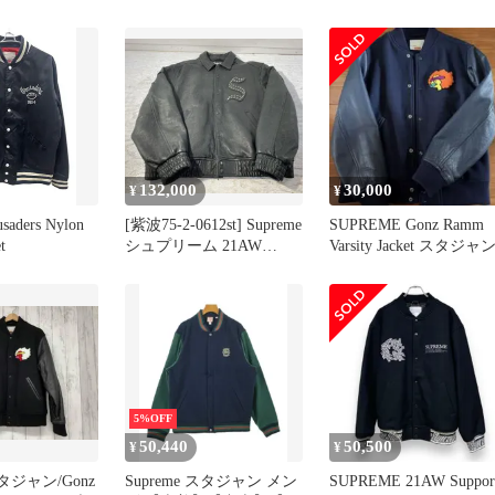
スタジャン ジャ
Ness 21SS Sequin Logo
All Bollocks Varsity Jacket
ウター ワッ
Varsity Jacket Black ジャケ
ジェイミー リード バー
ー系 M
ット 黒 【中古品-非常に
シティ ジャケット/ダー
良い】 30011844
クグリーン/L
132,000
30,000
¥
¥
saders Nylon
[紫波75-2-0612st] Supreme
SUPREME Gonz Ramm
t
シュプリーム 21AW
Varsity Jacket スタジャ
Pebbled Leather Varsity
Jacket バーシティー レザ
ージャケット L[中古] [メ
ンズ]
5%OFF
50,440
50,500
¥
¥
スタジャン/Gonz
Supreme スタジャン メン
SUPREME 21AW Suppor