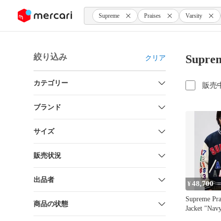
ンツにスキップ
Supreme
Praises
Varsity
絞り込み
Supre
クリア
カテゴリー
販売
ブランド
サイズ
販売状況
出品者
48,700
¥
Supreme Prai
商品の状態
Jacket "Nav