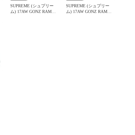
SUPREME (シュプリー
SUPREME (シュプリー
ム) 17AW GONZ RAMM
ム) 17AW GONZ RAMM
ム
Varsity Jacket マークゴン
Varsity Jacket ゴンズラム
ジ
ザレス バックロゴ刺繍
マークゴンザレス スタジ
スタジャン ジャケット
ャン ジャケット ブルゾ
ブラック
ン ブラック
ン