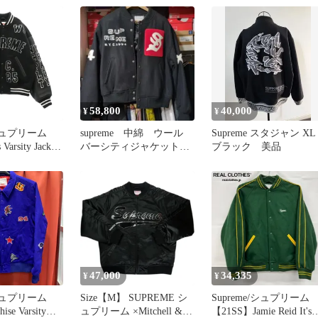
ム[24]
58,800
40,000
¥
¥
 シュプリーム
supreme 中綿 ウール
Supreme スタジャン XL
 Varsity Jacket
バーシティジャケット
ブラック 美品
バーシティ ロ
スタジャン black M
 スタジャン
 ブラック系
品】【中古】
47,000
34,335
¥
¥
e シュプリーム
Size【M】 SUPREME シ
Supreme/シュプリーム
ise Varsity
ュプリーム ×Mitchell &
【21SS】Jamie Reid It's