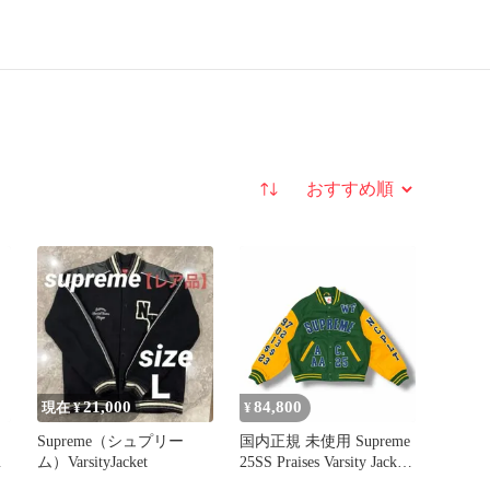
並び替え
21,000
84,800
現在 ¥
¥
Supreme（シュプリー
国内正規 未使用 Supreme
イ
ム）VarsityJacket
25SS Praises Varsity Jacket
ー
パラダイスバーシティジ