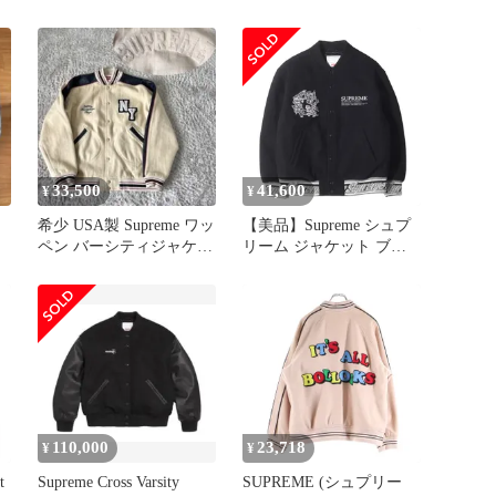
/
Jacket バーシティージャ
Jacket マークゴンザレス
ケット ネイビー
バックロゴ刺繍 ヴァーシ
ティ ジャケット スタジ
ャン ブルゾン M 黒 ブラ
ック ブランド古着ベクト
ル 中古 260224
33,500
41,600
¥
¥
希少 USA製 Supreme ワッ
【美品】Supreme シュプ
ン
ペン バーシティジャケッ
リーム ジャケット ブラ
ト XL レザー切替
ック 黒 サイズ:S | 21AW
STASH グラフィック刺繍
メルトン バーシティジャ
ケット / スタジャン
(Support Unit Varsity
Jacket)【メンズ】【中
古】
110,000
23,718
¥
¥
t
Supreme Cross Varsity
SUPREME (シュプリー