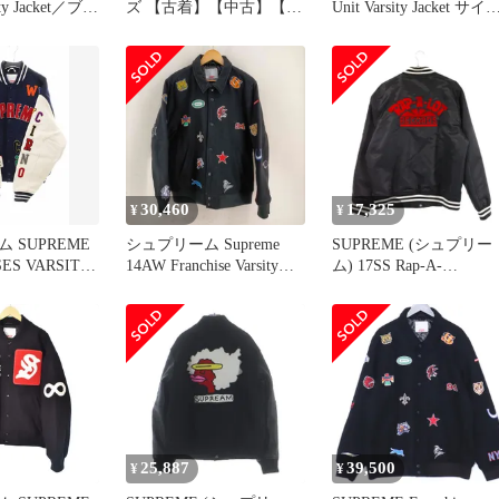
ity Jacket／ブラ
ズ 【古着】【中古】【送
Unit Varsity Jacket サイ
イズ
料無料】
XL スタジャン
30,460
17,325
¥
¥
 SUPREME
シュプリーム Supreme
SUPREME (シュプリー
SES VARSITY
14AW Franchise Varsity
ム) 17SS Rap-A-
L プレイズ バー
Jacket メルトンスタジャ
LotRecords Satin Club
ャケット スタ
ン ベースボールジャケッ
Jacket サテンクラブジャ
イビー ホワイ
ト メンズ import：L
ケット スタジャン ブラ
ンド古着ベクト
ック
】
06
25,887
39,500
¥
¥