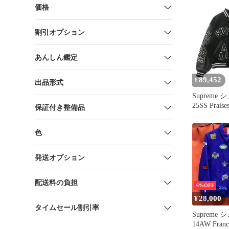
価格
割引オプション
あんしん鑑定
89,452
¥
出品形式
Supreme
25SS Praises
保証付き整備品
プレイズ 
ゴワッペン
色
ジャケット
S【極上美
発送オプション
配送料の負担
6%OFF
28,000
¥
タイムセール割引率
Suprem
14AW Franch