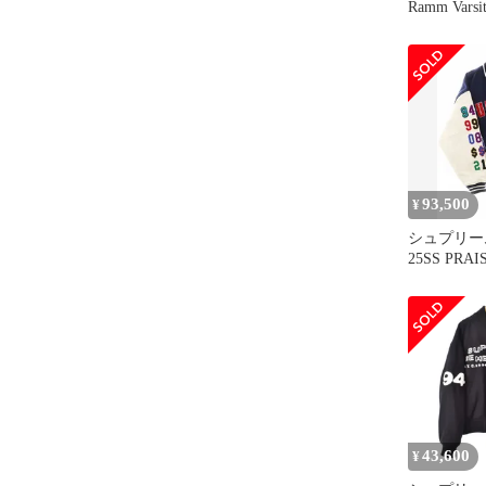
Ramm Vars
ック／Mサ
93,500
¥
シュプリーム
25SS PRAI
JACKET 
シティ ジ
ジャン ネ
ト 【ブラ
ル】【中古
☆AA★2511
43,600
¥