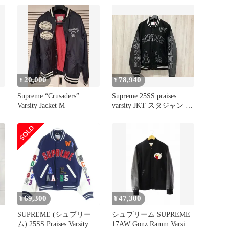
ャケット スタジャン シ
ュプリーム グリーン L
（4211M）
20,000
78,940
¥
¥
Supreme “Crusaders”
Supreme 25SS praises
Varsity Jacket M
varsity JKT スタジャン シ
ュプリーム Ｌサイズ
69,300
47,300
¥
¥
SUPREME (シュプリー
シュプリーム SUPREME
ム) 25SS Praises Varsity
17AW Gonz Ramm Varsity