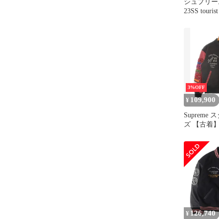
シュプリーム
23SS tourist 
ツーリスト
ャケット ブ
ブラック
3%OFF
109,900
¥
Supreme
ズ 【古着
料無料】
126,740
¥