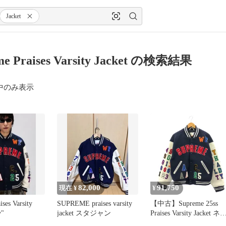
Jacket
me Praises Varsity Jacket の検索結果
中のみ表示
82,000
91,750
現在 ¥
¥
ses Varsity
SUPREME praises varsity
【中古】Supreme 25ss
y"
jacket スタジャン
Praises Varsity Jacket ネ
ビー サイズS シュプリ