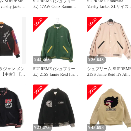
 SUPREME
SUPREME (シュプリー
SUPREME Franchise
varsity jacket
ム) 17AW Gonz Ramm
Varsity Jacket XLサイズ
 バーシティジ
Varsity Jacket マークゴン
ラック
ルゾン M 黒
ザレス バックロゴ刺繍
ヴァーシティ ジャケット
スタジャン ブラック
44,468
26,643
¥
¥
 スタジャン メン
SUPREME (シュプリー
シュプリーム SUPREM
】【中古】【送
ム) 21SS Jamie Reid It's
21SS Jamie Reid It's All
All Bollocks Varsity Jacket
Bollocks Varsity Jacket バ
ジェイミー リード イッ
ーシティージャケット 
ツ オール ボロックス バ
タジャン S ピンク
ーシティ ジャケット
23,273
48,693
¥
¥