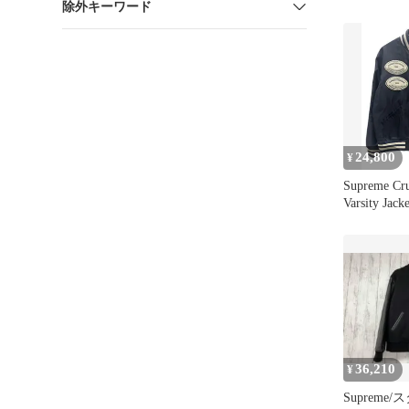
除外キーワード
Jacket 
ケット ア
ペン ブル
24,800
¥
Supreme Cru
Varsity Jacke
36,210
¥
Supreme/