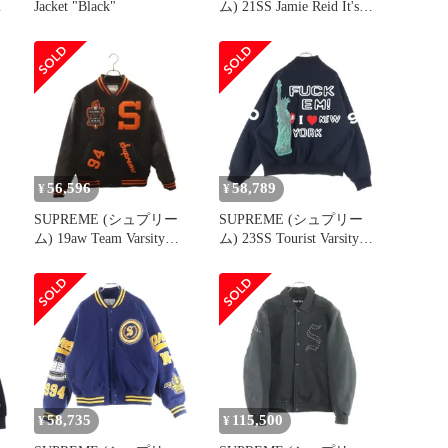
ズ
Jacket "Black"
ム) 21SS Jamie Reid It's
All Bollocks Varsity Jacket
バーシティージャケット
スタジャン ピンク
56,596
58,789
¥
¥
SUPREME (シュプリー
SUPREME (シュプリー
ム) 19aw Team Varsity
ム) 23SS Tourist Varsity
Jacket チームバーシティ
Jacket ツーリスト バーシ
ジャケット スタジャン
ティ スタジアムジャケッ
ブラック
ト ブラック
58,735
115,500
¥
¥