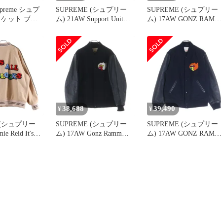
reme シュプ
SUPREME (シュプリー
SUPREME (シュプリー
ャケット ブラ
ム) 21AW Support Unit
ム) 17AW GONZ RAMM
ズ:XXL |
Varsity Jacket ロゴ デザイ
Varsity Jacket ゴンズラ
TERIC
ン 刺繍 サポート ユニッ
マークゴンザレス スタ
R 袖レザー メ
ト バーシティー スタジ
ャン ジャケット ベージ
ーシティジャケ
ャン ジャケット ブラッ
ュ
ャン (Varsity
ク
 アウター | コラボ
38,688
39,490
¥
¥
 (シュプリー
SUPREME (シュプリー
SUPREME (シュプリー
ie Reid It's
ム) 17AW Gonz Ramm
ム) 17AW GONZ RAMM
 Varsity Jacket
Varsity Jacket マークゴン
Varsity Jacket マークゴ
リード ウール
ザレス バックロゴ刺繍
ザレス バックロゴ刺繍
 バーシティー
ヴァーシティ ジャケット
スタジャン ジャケット
 ピンク
スタジャン ブラック
ネイビー