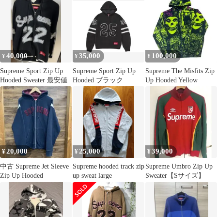
ツ ジップアップフーデ
ッドニットスウェット
パーカー ブラック
40,000
35,000
100,000
¥
¥
¥
Supreme Sport Zip Up
Supreme Sport Zip Up
Supreme The Misfits Zip
Hooded Sweater 最安値
Hooded ブラック
Up Hooded Yellow
20,000
25,000
39,000
¥
¥
¥
中古 Supreme Jet Sleeve
Supreme hooded track zip
Supreme Umbro Zip Up
Zip Up Hooded
up sweat large
Sweater【Sサイズ】