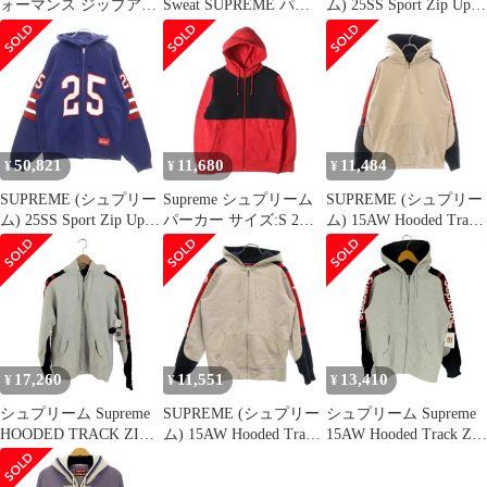
ォーマンス ジップアッ
Sweat SUPREME パー
ム) 25SS Sport Zip Up
プ フード スウェットシ
カー
Hooded Sweater ナンバ
ャツ ヘザー グレー
リング ジップアップジ
ャケット ニット フーデ
ィ ホワイト
50,821
11,680
11,484
¥
¥
¥
SUPREME (シュプリー
Supreme シュプリーム
SUPREME (シュプリー
ム) 25SS Sport Zip Up
パーカー サイズ:S 2ト
ム) 15AW Hooded Track
Hooded Sweater ナンバ
ーンカラー フルジップ
Zip Up Sweat サイドロ
リング ジップアップジ
スウェット パーカー レ
ゴ フーデッド トラック
ャケット フーディ ネイ
ッド ブラック トップス
ジップアップスウェッ
ビー
フーディー【メンズ】
ト ジップアップパーカ
ー フーディ グレー
17,260
11,551
13,410
¥
¥
¥
シュプリーム Supreme
SUPREME (シュプリー
シュプリーム Supreme
HOODED TRACK ZIP
ム) 15AW Hooded Track
15AW Hooded Track Zip
UP SWEAT メンズ
Zip Up Sweat サイドラ
Up Sweat メンズ
import：M
イン ロゴ ジップアップ
import：M