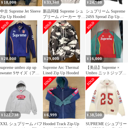
18,000
33,340
24,960
¥
¥
¥
中古 Supreme Jet Sleeve
新品同様 Supreme シュ
シュプリーム Supreme
Zip Up Hooded
プリーム パーカー サイ
24SS Spread Zip Up
ズ:XXL 24AW 起毛スウ
Hooded メンズ import：
ェット ジップ パーカー
M
(Pilled Zip Up Hooded
Sweatshirt) ストーン ト
ップス フーディー【メ
ンズ】
20,000
29,000
16,000
¥
¥
¥
supreme umbro zip up
Supreme Arc Thermal
【美品】Supreme ×
sweater Sサイズ（アジ
Lined Zip Up Hooded
Umbro ニットジップア
アM）
ップ
122,738
6,999
38,500
¥
¥
¥
XXL シュプリーム パフ
Hooded Track Zip-Up
SUPREME (シュプリー