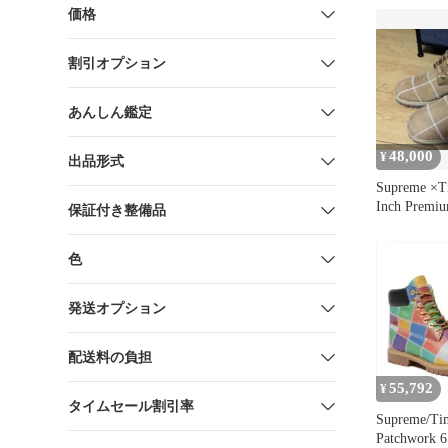
価格
割引オプション
あんしん鑑定
48,000
¥
出品形式
Supreme ×T
Inch Premi
保証付き整備品
色
発送オプション
配送料の負担
55,792
¥
タイムセール割引率
Supreme/Ti
Patchwork 6