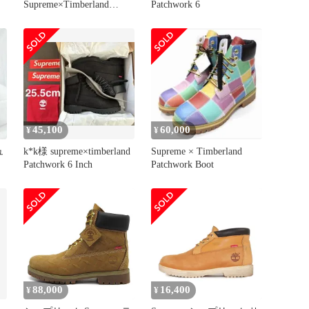
Supreme×Timberland
Patchwork 6
Patchwork 6Inch Premium
Boot Wheat 27cm
TB0A5TBZ754 シュプリ
ーム×ティンバーランド
[17]
45,100
60,000
¥
¥
ュ
k*k様 supreme×timberland
Supreme × Timberland
Patchwork 6 Inch
Patchwork Boot
88,000
16,400
¥
¥