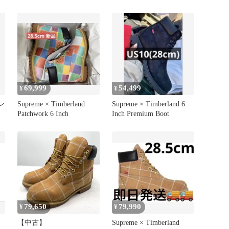
69,999
54,499
¥
¥
イン
Supreme × Timberland
Supreme × Timberland 6
Patchwork 6 Inch
Inch Premium Boot
79,650
79,990
¥
¥
【中古】
Supreme × Timberland