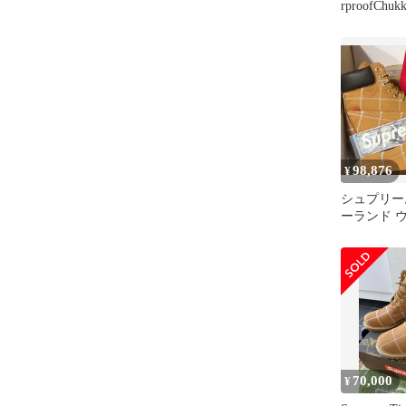
rproofChukk
98,876
¥
シュプリーム
ーランド 
ーフ 6インチ
70,000
¥