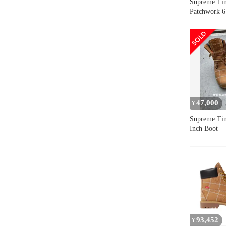
Supreme Ti
Patchwork 6
47,000
¥
Supreme Tim
Inch Boot
93,452
¥