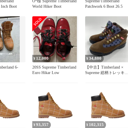
mberland
O*様 Supreme Timberland
Supreme/Timberland
 Inch Boot
World Hiker Boot
Patchwork 6 Boot 26.5
12,000
34,880
¥
¥
berland 6-
20SS Supreme Timberland
【中古】Timberland ×
Euro Hikar Low
Supreme 総柄トレッキ
グブーツ 27.5cm A5T1U
ブラウン ブルー ティン
バーランド シュプリー
[10]
93,357
102,315
¥
¥