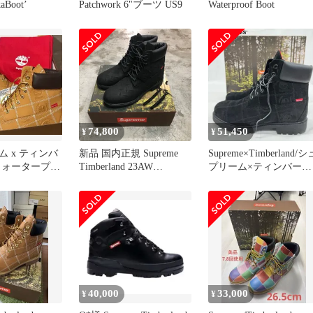
aBoot’
Patchwork 6"ブーツ US9
Waterproof Boot
74,800
51,450
¥
¥
 x ティンバ
新品 国内正規 Supreme
Supreme×Timberland/シ
ウォータープル
Timberland 23AW
プリーム×ティンバーラ
 ブーツ 280
Diamond Plate 6 Premium
ンド Patchwork 6 Inch
Waterproof Boot コラボ ブ
Premium Boot/6インチブ
ーツ ティンバーランド
ーツTB0A5TBZW05/27
シュプリーム 9 76269A1
40,000
33,000
¥
¥