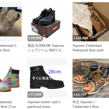
39,900
118,000
¥
¥
imberland 6
美品 SUPREME Supreme
Supreme Timberland
um Boot
シュプリーム MID LACE
Waterproof Boot size8
WATERPROOF Field Boot
ティンバーランド
Timberland サイズ 27 箱
付き
57,000
43,500
¥
¥
mberland
Supreme×timber land 6
中古 Supreme ×
 Boot 27cm
patchwork boots
Timberland 6 Boot