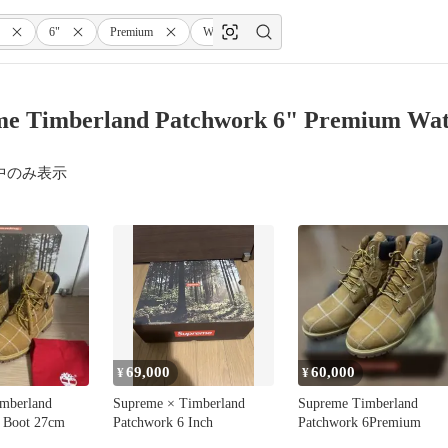
6"
Premium
Waterproof
Boot
me Timberland Patchwork 6" Premium 
中のみ表示
69,000
60,000
¥
¥
mberland
Supreme × Timberland
Supreme Timberland
 Boot 27cm
Patchwork 6 Inch
Patchwork 6Premium