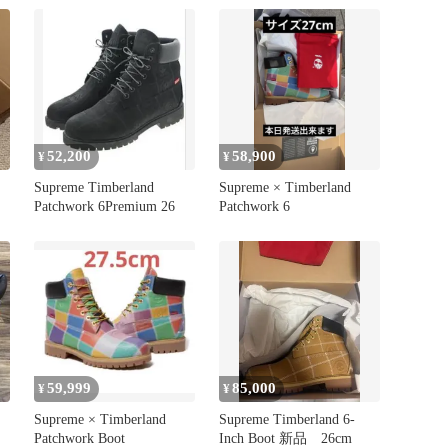
52,200
58,900
¥
¥
Supreme Timberland
Supreme × Timberland
Patchwork 6Premium 26
Patchwork 6
59,999
85,000
¥
¥
Supreme × Timberland
Supreme Timberland 6-
Patchwork Boot
Inch Boot 新品 26cm