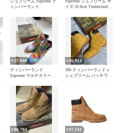
シュプリーム Supreme テ
Supreme シュプリーム サ
ィンバーランド
イズ:26.0cm Timberland
Timberland 23AW ダイヤ
ヌバック チャッカ ブー
モンドプレート 6インチ
ツ Waterproof Chukka Boot
プレミアム ブーツ
ウィート US8 ティンバー
Diamond Plate 6Inch
ランド コラボ シューズ
Premium Waterproof Boot
靴【メンズ】
Wheat 27.5cm ☆AA★
57,600
86,914
¥
¥
ティンバーランド
300 ティンバーランド x
ン
Supreme マルチカラー ブ
シュプリーム パッチワー
ーツ 300mm
ク 6インチ ウォータープ
ルーフ ブーツ ウィート
ム
80,784
97,141
¥
¥