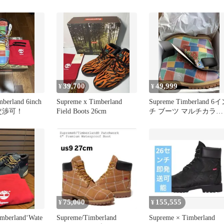
39,700
49,999
¥
¥
berland 6inch
Supreme x Timberland
Supreme Timberland 6
段交渉可！
Field Boots 26cm
チ ブーツ マルチカラー
28cm
75,000
155,555
¥
¥
mberland‘Wate
Supreme/Timberland
Supreme × Timberland