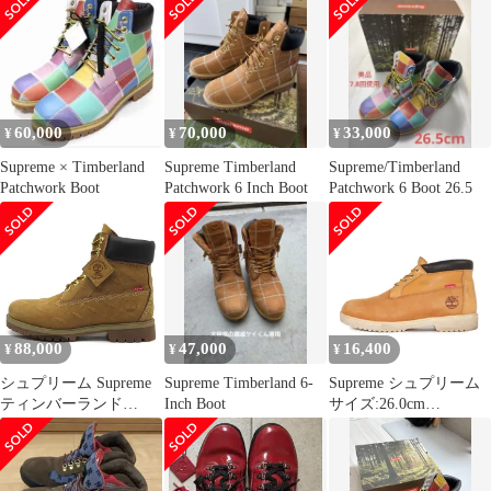
Premium Boot/6インチ
ブーツ
TB0A5TBZW05/27
60,000
70,000
33,000
¥
¥
¥
Supreme × Timberland
Supreme Timberland
Supreme/Timberland
Patchwork Boot
Patchwork 6 Inch Boot
Patchwork 6 Boot 26.5
88,000
47,000
16,400
¥
¥
¥
シュプリーム Supreme
Supreme Timberland 6-
Supreme シュプリーム
ティンバーランド
Inch Boot
サイズ:26.0cm
Timberland 23AW ダイ
Timberland ヌバック チ
ヤモンドプレート 6イ
ャッカ ブーツ
ンチ プレミアム ブーツ
Waterproof Chukka Boot
Diamond Plate 6Inch
ウィート US8 ティンバ