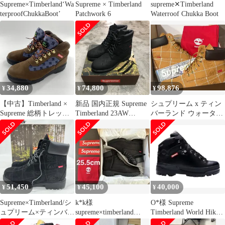
Supreme×Timberland‘Wa
Supreme × Timberland
supreme✕Timberland
terproofChukkaBoot’
Patchwork 6
Waterroof Chukka Boot
34,880
74,800
98,876
¥
¥
¥
【中古】Timberland ×
新品 国内正規 Supreme
シュプリーム x ティン
Supreme 総柄トレッキ
Timberland 23AW
バーランド ウォーター
ングブーツ 27.5cm
Diamond Plate 6
プルーフ 6インチ ブー
A5T1U ブラウン ブル
Premium Waterproof
ツ 280
ー ティンバーランド シ
Boot コラボ ブーツ テ
ュプリーム[10]
ィンバーランド シュプ
リーム 9 76269A1
51,450
45,100
40,000
¥
¥
¥
Supreme×Timberland/シ
k*k様
O*様 Supreme
ュプリーム×ティンバー
supreme×timberland
Timberland World Hiker
ランド Patchwork 6 Inch
Patchwork 6 Inch
Boot