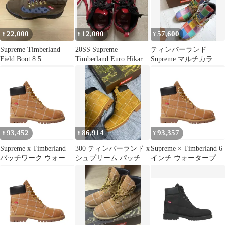
Premium Waterproof
ーランド コラボ シュー
Boot Wheat 27.5cm
ズ 靴【メンズ】
☆AA★
22,000
12,000
57,600
¥
¥
¥
Supreme Timberland
20SS Supreme
ティンバーランド
Field Boot 8.5
Timberland Euro Hikar
Supreme マルチカラー
Low
ブーツ 300mm
93,452
86,914
93,357
¥
¥
¥
Supreme x Timberland
300 ティンバーランド x
Supreme × Timberland 6
パッチワーク ウォータ
シュプリーム パッチワ
インチ ウォータープル
ープルーフ 6インチ ブ
ーク 6インチ ウォータ
ーフ ブーツ 280
ーツ 280 300
ープルーフ ブーツ ウィ
ート