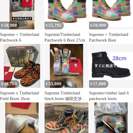
Timberland サイズ 27 箱
付き
58,900
55,792
59,999
¥
¥
¥
Supreme × Timberland
Supreme/Timberland
Supreme × Timberland
Patchwork 6
Patchwork 6 Boot 27cm
Patchwork Boot
39,700
55,000
57,000
¥
¥
¥
Supreme x Timberland
Supreme Timberland
Supreme×timber land 6
Field Boots 26cm
6inch boots 値段交渉
patchwork boots
可！