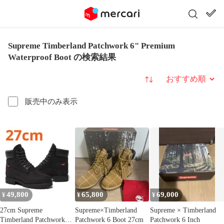
Supreme Timberland Patchwork 6" Premium
Waterproof Boot の検索結果
並び替え
販売中のみ表示
49,800
65,800
69,000
¥
¥
¥
27cm Supreme
Supreme×Timberland
Supreme × Timberland
Timberland Patchwork
Patchwork 6 Boot 27cm
Patchwork 6 Inch