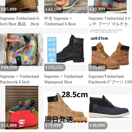
85,000
43,500
49,999
¥
¥
¥
Supreme Timberland 6-
中古 Supreme ×
Supreme Timberland 6イ
Inch Boot 新品 26cm
Timberland 6 Boot
ンチ ブーツ マルチカラ
ー 28cm
69,999
155,555
75,000
¥
¥
¥
Supreme × Timberland
Supreme × Timberland
Supreme/Timberland
Patchwork 6 Inch
Waterproof Boot
Patchwork 6"ブーツ US9
15,000
79,990
40,000
¥
¥
¥