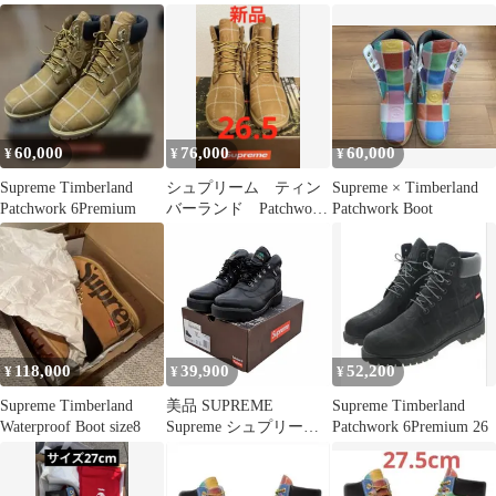
25FW
60,000
76,000
60,000
¥
¥
¥
Supreme Timberland
シュプリーム ティン
Supreme × Timberland
Patchwork 6Premium
バーランド Patchwork
Patchwork Boot
6Boot 26.5
118,000
39,900
52,200
¥
¥
¥
Supreme Timberland
美品 SUPREME
Supreme Timberland
Waterproof Boot size8
Supreme シュプリーム
Patchwork 6Premium 26
MID LACE
WATERPROOF Field
Boot ティンバーランド