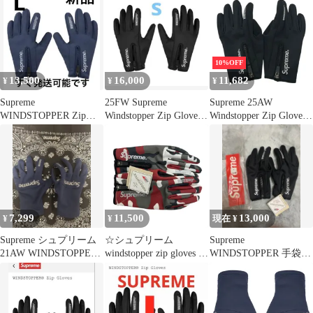
10%OFF
13,500
16,000
11,682
¥
¥
¥
Supreme
25FW Supreme
Supreme 25AW
WINDSTOPPER Zip
Windstopper Zip Gloves
Windstopper Zip Gloves
Gloves "Navy"
Blac
ウィンドストッパーグ
ローブ 8071000179401
7,299
11,500
13,000
¥
¥
現在 ¥
Supreme シュプリーム
☆シュプリーム
Supreme
21AW WINDSTOPPER
windstopper zip gloves グ
WINDSTOPPER 手袋
Gloves
ローブ カモフラ 迷彩
黒 M
レッド Lサイズ
Supreme