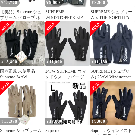
13,770
9,800
9,900
¥
¥
¥
【美品】Supreme シュ
SUPREME
SUPREME シュプリー
プリーム グローブ ネイ
WINDSTOPPER ZIP
ム x THE NORTH FACE
ビー 紺 サイズ:L |
GLOVES Lサイズ ブラ
ザ ノース フェイス
24AW ウインドストッ
ック
15AW WINTER
パー ジップ グローブ /
RUNNERS GLOVES
手袋 (WINDSTOPPER
NN61500I ウィンター
Zip Gloves) | ブランド
ランナーズ グローブ ブ
ファッション アイテム
ラック 手袋 サイズM
【メンズ】【中古】
Febz
15,800
11,000
11,150
¥
¥
¥
国内正規 未使用品
24FW SUPREME ウィ
SUPREME (シュプリー
Supreme 24AW
ンドウストッパー ジッ
ム) 25AW Windstopper
WINDSTOPPER Zip
プグローブ L
Zip Gloves ウインドス
Gloves ウィンドストッ
トッパー ジップ グロー
パージップグローブ 手
ブ 手袋 ブラック
袋 シュプリーム ブラッ
ク M 94146A6
15,378
17,000
9,800
¥
¥
¥
Supreme シュプリーム
Supreme
Supreme ウィンドスト