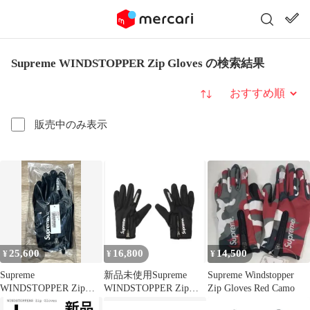
Supreme WINDSTOPPER Zip Gloves の検索結果
並び替え
販売中のみ表示
25,600
16,800
14,500
¥
¥
¥
Supreme
新品未使用Supreme
Supreme Windstopper
WINDSTOPPER Zip
WINDSTOPPER Zip
Zip Gloves Red Camo
Gloves Black
Gloves S