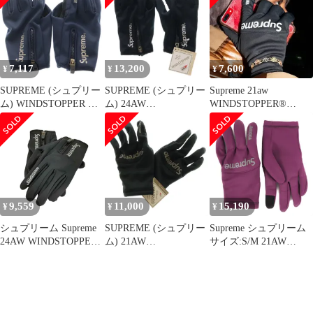
ローブ / 手袋
(WINDSTOPPER Zip
Gloves) | ブランド ファ
ッション アイテム 小物
【メンズ】
7,117
13,200
7,600
¥
¥
¥
SUPREME (シュプリー
SUPREME (シュプリー
Supreme 21aw
ム) WINDSTOPPER Zip
ム) 24AW
WINDSTOPPER®
Gloves ウィンドストッ
WINDSTOPPER Zip
Gloves ブラック シュプ
パー ジップ グローブ
Gloves ロゴプリント ウ
リーム ウインドストッ
手袋 ネイビー
ィンドストッパージッ
パー グローブ 手袋
プグローブ 手袋 ブラッ
ク
9,559
11,000
15,190
¥
¥
¥
シュプリーム Supreme
SUPREME (シュプリー
Supreme シュプリーム
24AW WINDSTOPPER
ム) 21AW
サイズ:S/M 21AW
ZIP GLOVES メンズ M
WINDSTOPPER Gloves
WINDSTOPPER ウィン
ウィンドストッパー ロ
ドストッパー ストレッ
ゴプリント グローブ 手
チ ソフトシェル グロー
袋 ブラック
ブ 手袋 Gloves パープ
ル ブランド ストリート