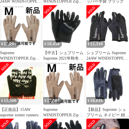
24AW WINDSTOPPER
WINDSTOPPER Zip
ッパー手袋 ブラック
Zip Gloves ウィンドス
Gloves L
トッパー ジップグロー
ブ 手袋 ベージュ系【極
上美品】【中古】
17,000
10,450
12,310
¥
¥
¥
Supreme
【中古】シュプリーム
シュプリーム Supreme
WINDSTOPPER Zip
Supreme 2021年秋冬
24AW WINDSTOPPER
Gloves "Taupe"et
WINDSTOPPER Gloves
ZIP GLOVES GORE-
グローブ 手袋 ブラック
TEX ウィンドストッパ
【メンズ】
ー ジップ グローブ ゴ
アテックス メンズ L
15,500
17,500
18,610
¥
¥
¥
【正規品】15AW
Supreme
【新品】Supreme シュ
supreme winter runners
WINDSTOPPER Zip
プリーム ネイビー 紺
glove
Gloves "Taupe"
サイズ:S | 24AW ウイン
ドストッパー ジップ グ