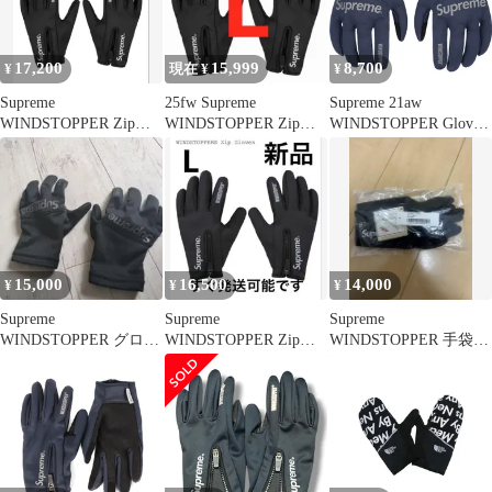
17,200
15,999
8,700
¥
現在 ¥
¥
Supreme
25fw Supreme
Supreme 21aw
WINDSTOPPER Zip
WINDSTOPPER Zip
WINDSTOPPER Gloves
Gloves "Black"
Gloves 手袋 黒
Navy シュプリーム
2021aw ウィンドストッ
パー グローブ 手袋 ネ
イビー
15,000
16,500
14,000
¥
¥
¥
Supreme
Supreme
Supreme
WINDSTOPPER グロー
WINDSTOPPER Zip
WINDSTOPPER 手袋
ブ ブラック
Gloves "Black"
グローブ