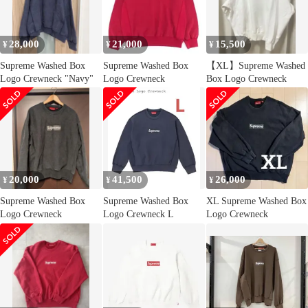
トレーナー ホワイト
28,000
21,000
15,500
¥
¥
¥
Supreme Washed Box
Supreme Washed Box
【XL】Supreme Washed
Logo Crewneck "Navy"
Logo Crewneck
Box Logo Crewneck
20,000
41,500
26,000
¥
¥
¥
Supreme Washed Box
Supreme Washed Box
XL Supreme Washed Box
Logo Crewneck
Logo Crewneck L
Logo Crewneck