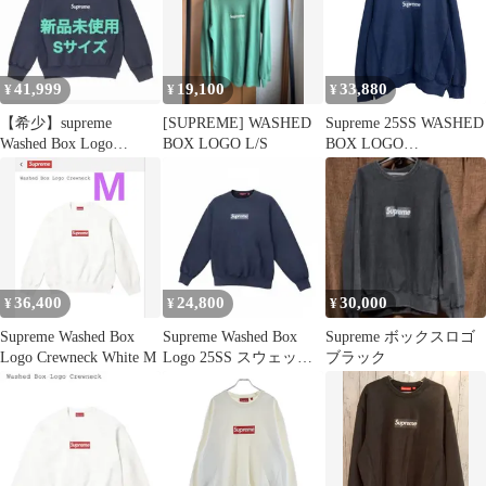
41,999
19,100
33,880
¥
¥
¥
【希少】supreme
[SUPREME] WASHED
Supreme 25SS WASHED
Washed Box Logo
BOX LOGO L/S
BOX LOGO
Crewneck
CREWNECK ウォッシ
ュドボックスロゴクル
ーネックスウェットシ
ャツ 8071000176554
36,400
24,800
30,000
¥
¥
¥
Supreme Washed Box
Supreme Washed Box
Supreme ボックスロゴ
Logo Crewneck White M
Logo 25SS スウェット
ブラック
M