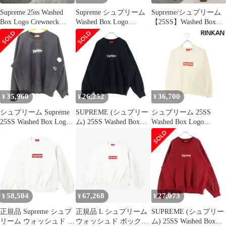
Supreme 25ss Washed
Supreme シュプリーム
Supreme/シュプリーム
Box Logo Crewneck
Washed Box Logo
【25SS】Washed Box
Size-S シュプリーム ウ
Crewneck スウェット
Logo Crewneck/ウォッ
ォッシュドボックスロ
シュド ボックス ロゴ
ゴクルーネック 心斎橋
スウェット/トレーナー/
店
ブラウン/L
35,960
26,252
36,700
¥
¥
¥
シュプリーム Supreme
SUPREME (シュプリー
シュプリーム 25SS
25SS Washed Box Logo
ム) 25SS Washed Box
Washed Box Logo
Crewneck ウォッシュド
Logo Crewneck ボック
Crewneck ウォッシュド
ボックス ロゴ クルーネ
スロゴ クルーネックス
ボックスロゴクルーネ
ック スウェット メンズ
ウェットトレーナー ブ
ックスウェット メンズ
import：L
ラック
M
58,504
67,268
27,073
¥
¥
¥
正規品 Supreme シュプ
正規品 L シュプリーム
SUPREME (シュプリー
リーム ウォッシュド ボ
ウォッシュド ボックス
ム) 25SS Washed Box