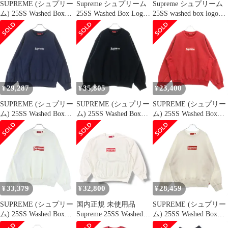
SUPREME (シュプリー
Supreme シュプリーム
Supreme シュプリーム
ム) 25SS Washed Box
25SS Washed Box Logo
25SS washed box logo
Logo Crewneck ウォッ
Crewneck ウォッシュド
crewneck ウォッシュ加
シュド ボックスロゴ ク
ボックスロゴ クルーネ
工 ボックスロゴ クルー
ルーネック スウェット
ック スウェット トレー
ネック スウェット ブラ
トレーナー ブラック
ナー【美品】【中古】
ック系 XXL【美品】
【中古】
29,287
35,805
23,400
¥
¥
¥
SUPREME (シュプリー
SUPREME (シュプリー
SUPREME (シュプリー
ム) 25SS Washed Box
ム) 25SS Washed Box
ム) 25SS Washed Box
Logo Crewneck ウォッ
Logo Crewneck ウォッ
Logo Crewneck ウォッ
シュド加工 ボックスロ
シュド ボックスロゴク
シュ加工 ボックスロゴ
ゴ クルーネック スウェ
ルーネックスウェット
クルーネック トレーナ
ットトレーナー ネイビ
トレーナー ブラック
ー レッド
ー
33,379
32,800
28,459
¥
¥
¥
SUPREME (シュプリー
国内正規 未使用品
SUPREME (シュプリー
ム) 25SS Washed Box
Supreme 25SS Washed
ム) 25SS Washed Box
Logo Crewneck ウォッ
Box Logo Crewneck ウ
Logo Crewneck ウォッ