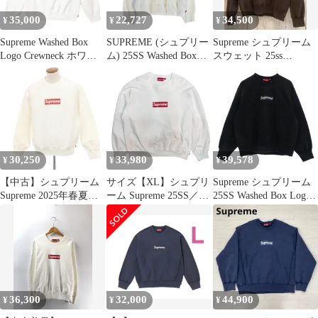
35,000
22,727
34,500
¥
¥
¥
Supreme Washed Box
SUPREME (シュプリー
Supreme シュプリーム
Logo Crewneck ホワイ
ム) 25SS Washed Box
スウェット 25ss
ト M
Logo Crewneck ウォッ
supreme washed box logo
シュド加工 ボックスロ
crewneck Lサイズ ブラ
ゴ クルーネック長袖ス
ック ストリート
ウェットトレーナー ホ
ワイト
30,250
33,980
39,578
¥
¥
¥
【中古】シュプリーム
サイズ【XL】シュプリ
Supreme シュプリーム
Supreme 2025年春夏
ーム Supreme 25SS／
25SS Washed Box Logo
Washed Box Logo
Washed Box Logo
Crewneck ウォッシュド
Crewneck スウェット ホ
Crewneck ／ウォッシュ
ボックスロゴ クルーネ
ワイト【サイズM】
ド ボックスロゴ クルー
ック スウェット ブラッ
【メンズ】
ネックスウェット
ク系 L【極上美品】
8065000237018
【中古】
36,300
32,000
44,900
¥
¥
¥