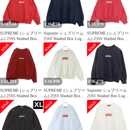
スウェット ホワイト
ット トレーナー ロゴプ
ラック【サイズM】
【サイズL】【メン
リント シュプリーム ホ
【メンズ】
ズ】
ワイト M 93725A7
30,580
36,278
33,379
¥
¥
¥
SUPREME (シュプリー
Supreme シュプリーム
SUPREME (シュプリー
ム) 25SS Washed Box
25SS Washed Box Logo
ム) 25SS Washed Box
Logo Crewneck ウォッ
Crewneck ウォッシュド
Logo Crewneck ウォッ
シュ加工 ボックスロゴ
ボックス ロゴ クルーネ
シュド加工 ボックスロ
クルーネック トレーナ
ック スウェット ネイビ
ゴ クルーネックスウェ
ー レッド
ー系 M【極上美品】
ットトレーナー レッド
【中古】
30,514
30,996
36,278
¥
¥
¥
SUPREME (シュプリー
SUPREME (シュプリー
Supreme シュプリーム
ム) 25SS Washed Box
ム) 25SS Washed Box
25SS Washed Box Logo
Logo Crewneck ウォッ
Logo Crewneck ウォッ
Crewneck Sweat shirt ウ
シュド ボックスロゴク
シュド ボックスロゴプ
ォッシュド ボックス ロ
ルーネックスウェット
リント クルーネック プ
ゴ クルーネック スウェ
トレーナー レッド
ルオーバースウェット
ット シャツ ネイビー
トレーナー ホワイト
ネイビー系 L【極上美
品】【中古】