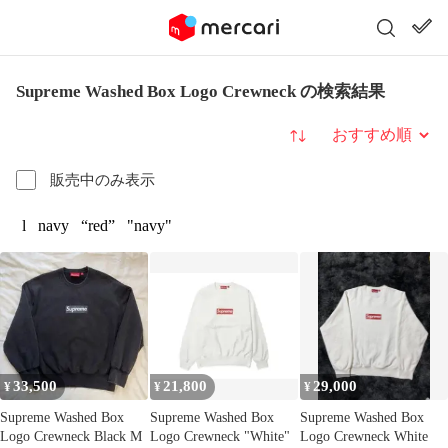
Supreme Washed Box Logo Crewneck の検索結果
並び替え
販売中のみ表示
l
navy
“red”
"navy"
33,500
21,800
29,000
¥
¥
¥
Supreme Washed Box
Supreme Washed Box
Supreme Washed Box
Logo Crewneck Black M
Logo Crewneck "White"
Logo Crewneck White