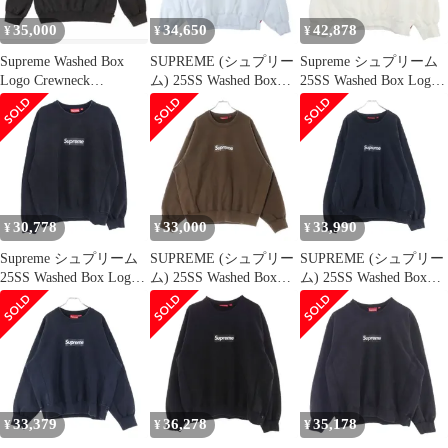
35,000
34,650
42,878
¥
¥
¥
Supreme Washed Box
SUPREME (シュプリー
Supreme シュプリーム
Logo Crewneck
ム) 25SS Washed Box
25SS Washed Box Logo
"BLACK"
Logo Crewneck ウォッ
Crewneck ウォッシュド
シュド ボックスロゴ ク
ボックスロゴ クルーネ
ルーネック スウェット
ック スウェット ホワイ
トレーナー ホワイト
ト系 L【極上美品】
【中古】
30,778
33,000
33,990
¥
¥
¥
Supreme シュプリーム
SUPREME (シュプリー
SUPREME (シュプリー
25SS Washed Box Logo
ム) 25SS Washed Box
ム) 25SS Washed Box
Crewneck ウォッシュ加
Logo Crewneck ウォッ
Logo Crewneck ウォッ
工 ボックスロゴ クルー
シュド ボックスロゴ ス
シュド ボックスロゴ ク
ネック スウェット ブラ
ウェット トレーナー ブ
ルーネックスウェット
ック系 XL【中古】
ラウン
シャツ トレーナー ブラ
ック
33,379
36,278
35,178
¥
¥
¥