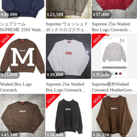
40,900
23,500
37,400
¥
¥
¥
シュプリーム
Supreme ウォッシュド
Supreme 25ss Washed
SUPREME 25SS Washed
ボックスロゴスウェッ
Box Logo Crewneck
Box Logo Crewneck ク
ト元値38000
Sweatshirt "Red" Mサイ
ルーネックスウェット
ズ シュプリーム ウォッ
トレーナー プリント ボ
シュドボックスロゴク
ックスロゴ ウォッシュ
ルーネックスウェット
ド加工 M ネイビー
シャツ 心斎橋店
25,000
39,600
35,000
¥
¥
¥
Washed Box Logo
Supreme 25ss Washed
Supreme新作Washed
Crewneck
Box Logo Crewneck
Crewneck HeatherGrey M
Sweatshirt XLサイズ シ
新品
ュプリーム ウォッシュ
ドボックスロゴクルー
ネックスウェットシャ
ツ 南堀江店
45,100
56,800
26,250
¥
¥
¥