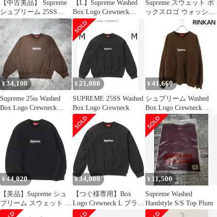
【中古美品】 Supreme
【L】Supreme Washed
Supreme スウェット ボ
シュプリーム 25SS
Box Logo Crewneck
ックスロゴ ウォッシュ
WASHED BOX LOGO
Navy
ド クルーネック 紺 XL
CREWNECK ウォッシ
ュド ボックス ロゴ ク
ルーネック スウェット
トレーナー 【149-
260210-na-04-tag】
34,100
21,000
41,660
¥
¥
¥
Supreme 25ss Washed
SUPREME 25SS Washed
シュプリーム Washed
Box Logo Crewneck
Box Logo Crewneck
Box Logo Crewneck ボ
Size-M シュプリーム ウ
ックスロゴウォッシュ
ォッシュドボックスロ
ドクルーネックスウェ
ゴクルーネック 心斎橋
ット メンズ XL
店
44,020
34,000
11,500
¥
¥
¥
【美品】Supreme シュ
【つぐ様専用】Box
Supreme Washed
プリーム スウェット ブ
Logo Crewneck L ブラッ
Handstyle S/S Top Plum
ラック 黒 サイズ:M
ク