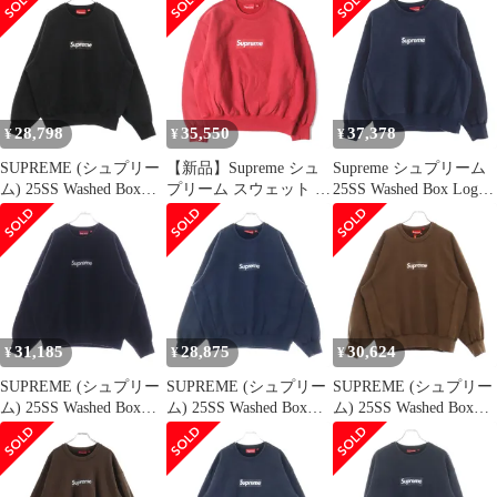
シュド加工 ボックスロ
ォッシュドボックスロ
シュ加工 ボックスロゴ
ゴ クルーネックスウェ
ゴクルーネックスウェ
クルーネック トレーナ
ットトレーナー ホワイ
ット トレーナー シュプ
ー ホワイト
ト
リーム ホワイト M
194M5
28,798
35,550
37,378
¥
¥
¥
SUPREME (シュプリー
【新品】Supreme シュ
Supreme シュプリーム
ム) 25SS Washed Box
プリーム スウェット レ
25SS Washed Box Logo
Logo Crewneck ウォッ
ッド サイズ:S | 25SS ウ
Crewneck ウォッシュド
シュ ボックスロゴ クル
ォッシュ加工 ボックス
ボックスロゴ クルーネ
ーネックスウェットト
ロゴ スウェットシャツ
ック ヴィンテージ加工
レーナー ブラック
(washed Box Logo
スウェット ネイビー系
Crewneck) | トップス ト
M【中古】
レーナー クルーネック
【メンズ】
31,185
28,875
30,624
¥
¥
¥
SUPREME (シュプリー
SUPREME (シュプリー
SUPREME (シュプリー
ム) 25SS Washed Box
ム) 25SS Washed Box
ム) 25SS Washed Box
Logo Crewneck ウォッ
Logo Crewneck ウォッ
Logo Crewneck ウォッ
シュ加工 ボックスロゴ
シュ加工 ボックスロゴ
シュド ボックスロゴ ス
クルーネック トレーナ
クルーネック トレーナ
ウェット トレーナー ブ
ー ブラック
ー ネイビー
ラウン