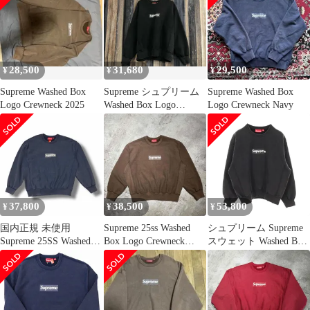
28,500
31,680
29,500
¥
¥
¥
Supreme Washed Box
Supreme シュプリーム
Supreme Washed Box
Logo Crewneck 2025
Washed Box Logo
Logo Crewneck Navy
Crewneck スウェット ト
レーナー ブラック M
37,800
38,500
53,800
¥
¥
¥
国内正規 未使用
Supreme 25ss Washed
シュプリーム Supreme
Supreme 25SS Washed
Box Logo Crewneck
スウェット Washed Box
Box Logo Crewneck ウ
Size-M シュプリーム ウ
Logo Crewneck コット
ォッシュド ボックスロ
ォッシュドボックスロ
ン スウェット メンズ
ゴ クルーネッ シュプリ
ゴクルーネック スウェ
Used A
ーム ネイビー XL
ット 心斎橋店
（6845M）