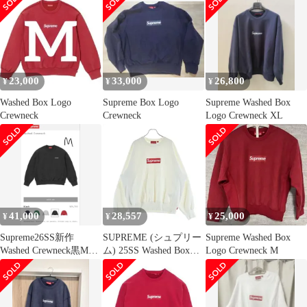
25SS ウォッシュド ボ
ックスロゴ クルーネッ
ク スウェットシャツ
Washed Box Logo
Crewneck トップス トレ
ーナー 【メンズ】【中
23,000
33,000
26,800
¥
¥
¥
古】
Washed Box Logo
Supreme Box Logo
Supreme Washed Box
Crewneck
Crewneck
Logo Crewneck XL
41,000
28,557
25,000
¥
¥
¥
Supreme26SS新作
SUPREME (シュプリー
Supreme Washed Box
Washed Crewneck黒M新
ム) 25SS Washed Box
Logo Crewneck M
品スウェット
Logo Crewneck ウォッ
シュド ボックスロゴプ
リント クルーネック プ
ルオーバースウェット