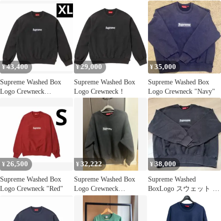
43,400
29,000
35,000
¥
¥
¥
Supreme Washed Box
Supreme Washed Box
Supreme Washed Box
Logo Crewneck
Logo Crewneck！
Logo Crewneck "Navy"
"BLACK"
26,500
32,222
38,000
¥
¥
¥
Supreme Washed Box
Supreme Washed Box
Supreme Washed
Logo Crewneck "Red"
Logo Crewneck
BoxLogo スウェット ブ
"BLACK"
ラック 25SS