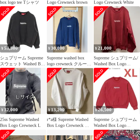
box logo tee Tシャツ
Logo Crewneck brown
Logo Crewneck White
53,800
30,000
21,000
¥
¥
¥
シュプリーム Supreme
Supreme washed box
Supreme シュプリーム/
スウェット Washed Box
logo crewneck クルーネ
Washed Box Logo
Logo Crewneck コット
ック
Crewneck
ン スウェット メンズ
Used A
32,000
13,200
26,500
¥
¥
¥
25ss Supreme Washed
r*a様 Supreme Washed
Supreme シュプリーム
Box Logo Crewneck L
Box Logo Crewneck ホ
Washed Box Logo
ワ
Crewneck