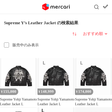
Supreme Y’s Leather Jacket の検索結果
並び替え
販売中のみ表示
155,000
148,999
174,000
¥
¥
¥
Supreme Yohji Yamamoto
Supreme Yohji Yamamoto
Supreme Yohji Yamamoto
Leather Jacket L
Leather Jacket L
Leather Jacket L