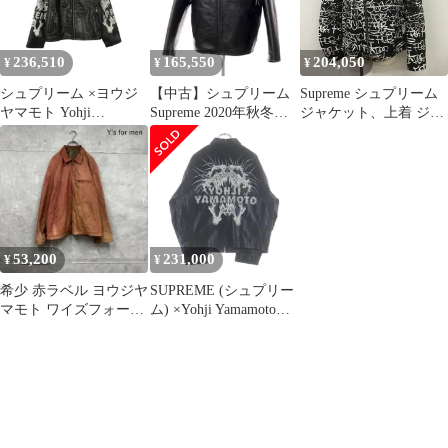
236,510
165,550
204,050
¥
¥
¥
シュプリーム ×ヨウジ
【中古】シュプリーム
Supreme シュプリーム
ヤマモト Yohji
Supreme 2020年秋冬
ジャケット、上着 ジャ
Yamamoto Y's by Yohji
Yohji Yamamoto Leather
ンパー、ブルゾン
Yamamoto Leather Jacket
Work Jacket レザーブル
18AW ペインテッドパ
プリントジップアップ
ゾン ブラック【サイズ
ーフェクトレザージャ
レザージャケット メン
L】【メンズ】
ケット ダブルライダー
ズ L
スジャケット 牛革
Supreme×COMMEdesGA
RÇONS コラボ
53,200
231,000
¥
¥
希少 赤ラベル ヨウジヤ
SUPREME (シュプリー
マモト ワイズフォーメ
ム) ×Yohji Yamamoto
ン レザーJKT N1545
25AW Leather Jacket ヨ
ウジヤマモト プリント
ジップアップレザージ
ャケット ライダースシ
ングルジャケット ブラ
ック