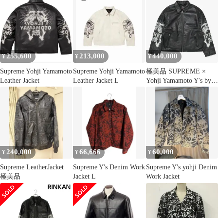
255,600
213,000
440,000
¥
¥
¥
Supreme Yohji Yamamoto
Supreme Yohji Yamamoto
極美品 SUPREME ×
Leather Jacket
Leather Jacket L
Yohji Yamamoto Y's by
Yohji Yamamoto Leather
Jacket カウレザー ブラ
ック ライダース シュプ
リーム スカル調
2025AW 中古 4a002417
240,000
66,666
60,000
¥
¥
¥
Supreme LeatherJacket
Supreme Y's Denim Work
Supreme Y's yohji Denim
極美品
Jacket L
Work Jacket