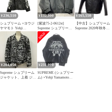
2025AW 中古 4a002417
236,510
132,000
165,550
¥
¥
¥
シュプリーム ×ヨウジ
[紫波75-2-0612st]
【中古】シュプリーム
ヤマモト Yohji
Supreme シュプリーム
Supreme 2020年秋冬
Yamamoto Y's by Yohji
21AW Pebbled Leather
Yohji Yamamoto Leather
Yamamoto Leather Jacket
Varsity Jacket バーシテ
Work Jacket レザーブル
プリントジップアップ
ィー レザージャケット
ゾン ブラック【サイズ
レザージャケット メン
L[中古] [メンズ]
L】【メンズ】
ズ L
204,050
231,000
¥
¥
Supreme シュプリーム
SUPREME (シュプリー
ジャケット、上着 ジャ
ム) ×Yohji Yamamoto
ンパー、ブルゾン
25AW Leather Jacket ヨ
18AW ペインテッドパ
ウジヤマモト プリント
ーフェクトレザージャ
ジップアップレザージ
ケット ダブルライダー
ャケット ライダースシ
スジャケット 牛革
ングルジャケット ブラ
Supreme×COMMEdesGA
ック
RÇONS コラボ