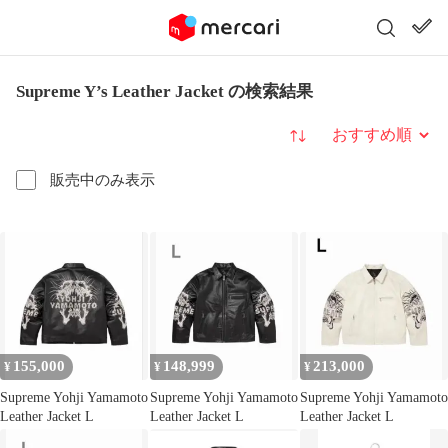
Supreme Y’s Leather Jacket の検索結果
並び替え
販売中のみ表示
155,000
148,999
213,000
¥
¥
¥
Supreme Yohji Yamamoto
Supreme Yohji Yamamoto
Supreme Yohji Yamamoto
Leather Jacket L
Leather Jacket L
Leather Jacket L