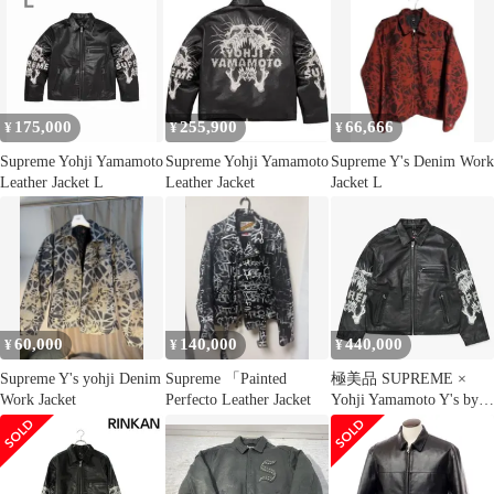
175,000
255,900
66,666
¥
¥
¥
Supreme Yohji Yamamoto
Supreme Yohji Yamamoto
Supreme Y's Denim Work
Leather Jacket L
Leather Jacket
Jacket L
60,000
140,000
440,000
¥
¥
¥
Supreme Y's yohji Denim
Supreme 「Painted
極美品 SUPREME ×
Work Jacket
Perfecto Leather Jacket
Yohji Yamamoto Y's by
Yohji Yamamoto Leather
Jacket カウレザー ブラ
ック ライダース シュプ
リーム スカル調