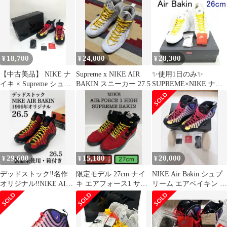
18,700
24,000
28,300
¥
¥
¥
【中古美品】 NIKE ナ
Supreme x NIKE AIR
✨使用1日のみ✨
イキ × Supreme シュプ
BAKIN スニーカー 27.5
SUPREME×NIKE ナイ
リーム 別注 コラボ AIR
キ エア ベイキン 26cm
BAKIN SP DX3292-001
エアベイキン スペシャ
ル スニーカー 靴
【160-260718-kk-44-
hon】
29,600
15,180
20,000
¥
¥
¥
デッドストック‼️名作
限定モデル 27cm ナイ
NIKE Air Bakin シュプ
オリジナル‼️NIKE AIR
キ エアフォース1 サプ
リーム エアベイキン ハ
BAKIN 新品 箱付き
リーム ベイキン [4850]
イカットスニーカー