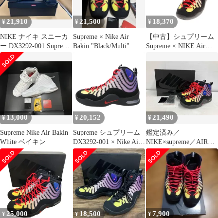
ト スニーカー シューズ
靴 コラボ【メンズ】
21,910
21,500
18,370
¥
¥
¥
NIKE ナイキ スニーカ
Supreme × Nike Air
【中古】シュプリーム
ー DX3292-001 Supreme
Bakin "Black/Multi"
Supreme × NIKE Air
Air Bakin Multi 27cm ブ
Bakin 2023年春夏 スニ
ラック系多彩カラー
ーカー ブラックxマル
チカラー【サイズ
26.5cm】【メンズ】
13,000
20,152
21,490
¥
¥
¥
Supreme Nike Air Bakin
Supreme シュプリーム
鑑定済み／
White ベイキン
DX3292-001 × Nike Air
NIKE×supreme／AIR
Bakin Black/Multi ナイ
BAKIN SP／DX3292-
キ エアベイキン ブラッ
001／25cm／箱有／ナ
ク マルチ スニーカー
イキ／シュプリーム／
ブラック系 25cm【中
エアベイキン SP／ブラ
古】
ック×マルチカラー
25,000
18,500
7,900
¥
¥
¥