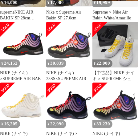
16,000
17,000
19,999
¥
¥
¥
supremeNIKE AIR
Nike x Supreme Air
Supreme × Nike Air
BAKIN SP 28cm
Bakin SP 27.0cm
Bakin White/Amarillo
DX3292 001
24,152
30,839
22,000
¥
¥
¥
NIKE (ナイキ)
NIKE (ナイキ)
【中古品】NIKE ナイ
×SUPREME AIR BAKIN
23SS×SUPREME AIR
キ × SUPREME シュプ
DX3292-001 ×シュプリ
BAKIN SP シュプリー
リーム AIR BAKIN SP
ーム エア ベイキン ハ
ム エアベイキン ハイカ
DX3292-100 エア ベイ
イカットスニーカー ブ
ットスニーカー
キン SP スニーカー シ
ラック US7.5/25.5cm
US9/27cm DX3292-001
ューズ 靴 【160-
マルチ
250714-as-35-izu】
16,205
22,990
33,230
¥
¥
¥
NIKE (ナイキ)
NIKE (ナイキ) ×
NIKE (ナイキ)