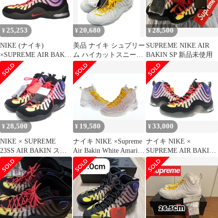
25,253
20,680
28,500
¥
¥
¥
NIKE (ナイキ)
美品 ナイキ シュプリー
SUPREME NIKE AIR
×SUPREME AIR BAKIN
ム ハイカットスニーカ
BAKIN SP 新品未使用
SP DX3292-001 シュプ
ー AIR BAKIN SP
リーム エアベイキン ハ
DX3292-100 メンズ
イカットスニーカー
SIZE 25.5 (S) NIKE
US9/27.0cm ブラック/
Supreme
マルチ
28,500
19,580
33,000
¥
¥
¥
NIKE × SUPREME
ナイキ NIKE ×Supreme
ナイキ NIKE ×
23SS AIR BAKIN スニ
Air Bakin White Amarillo
SUPREME AIR BAKIN
ーカー 28.5cm
シュプリーム エア ベイ
BLACK 27.5cm
キン ホワイト アマリロ
DX3292-001 シュプリー
DX3292-100 メンズ靴
ム エア ベイキン ブラ
スニーカー ホワイト
ック 黒 【ブランド古着
28cm 103S-1493
ベクトル】【中古】
☆AA★▲■260706