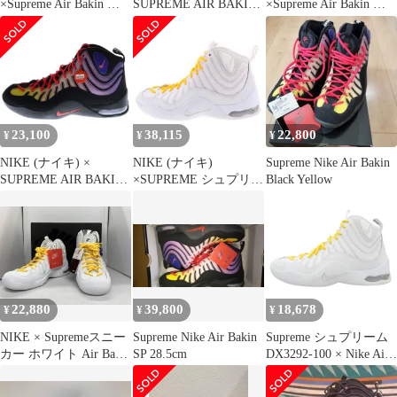
×Supreme Air Bakin シ
SUPREME AIR BAKIN
×Supreme Air Bakin シ
ュプリーム エアベイキ
× シュプリーム エア ベ
ュプリーム エアベイキ
ン ホワイト アマリロ
イキン ハイカットスニ
ン ハイカットスニーカ
ハイカットスニーカー
ーカー ブラック
ー マルチ US10/28cm
シューズ DX3292-100
US9/27cm DX3292-001
DX3292-001
US8.5/26.0cm ホワイト
23,100
38,115
22,800
¥
¥
¥
NIKE (ナイキ) ×
NIKE (ナイキ)
Supreme Nike Air Bakin
SUPREME AIR BAKIN
×SUPREME シュプリー
Black Yellow
DX3292-001 × シュプリ
ム AIR BAKIN White
ーム エア ベイキン ハ
Amarillo エアベイキン
イカットスニーカー ブ
アマリロ ハイカットス
ラック US11.5/29.5cm
ニーカー ホワイト
US9/27cm DX3292-100
22,880
39,800
18,678
¥
¥
¥
NIKE × Supremeスニー
Supreme Nike Air Bakin
Supreme シュプリーム
カー ホワイト Air Bakin
SP 28.5cm
DX3292-100 × Nike Air
SP DX3292-100 25.5cm
Bakin White/Amarillo ナ
ナイキ エア スニーカー
イキ エアベイキン ホワ