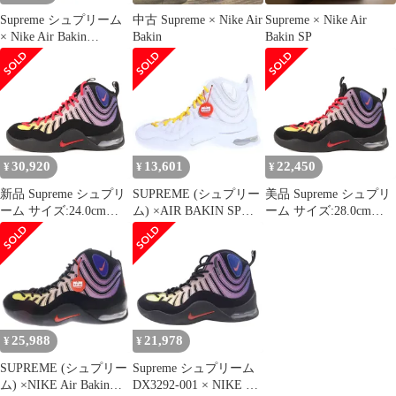
Supreme シュプリーム
中古 Supreme × Nike Air
Supreme × Nike Air
× Nike Air Bakin
Bakin
Bakin SP
Black/Multi スニーカー
DX3292 001 27.5 ブラッ
ク×マルチ メンズ
30,920
13,601
22,450
¥
¥
¥
新品 Supreme シュプリ
SUPREME (シュプリー
美品 Supreme シュプリ
ーム サイズ:24.0cm
ム) ×AIR BAKIN SP
ーム サイズ:28.0cm
23SS NIKE AIR BAKIN
Amarillo シュプリーム
23SS NIKE AIR BAKIN
SP (DX3292-001) ナイ
エア ベイキン アマリロ
SP (DX3292-001) ナイ
キ エア ベイキン ブラ
ハイカットスニーカー
キ ベイキン ブラック
ック スピードレッド マ
ホワイト US7.5/25.5cm
スピードレッド マルチ
ルチカラー US6 ハイカ
DX3292-100
カラー US10 ハイカッ
ット スニーカー 靴 メ
ト スニーカー シューズ
ンズ レディース
25,988
21,978
¥
¥
SUPREME (シュプリー
Supreme シュプリーム
ム) ×NIKE Air Bakin
DX3292-001 × NIKE ナ