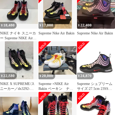
White
イト アマリロ スニーカ
ー ホワイト系
24.5cm【中古】
18,480
17,000
22,400
¥
¥
¥
NIKE ナイキ スニーカ
Supreme Nike Air Bakin
Supreme Nike Air Bakin
ー Supreme NIKE Air
Bakin SP 27.0cm ブラッ
ク
22,880
20,000
24,870
¥
¥
¥
NIKE X SUPREME/ス
Supreme ×NIKE Air
Supreme シュプリーム
ニーカー／dx3292-
Bakin ベーキン ナイ
サイズ:27.5cm 23SS
001AIR BAKIN ブラッ
キ 新品
NIKE AIR BAKIN SP
ク 27cm
(DX3292-001) ナイキ エ
ア ベイキン ブラック
スピードレッド マルチ
カラー US9.5 ハイカッ