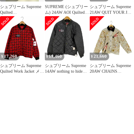
シュプリーム Supreme
SUPREME (シュプリー
シュプリーム Supreme
Quilted
ム) 24AW AOI Quilted
21AW QUIT YOUR JOB
DenimWorkJacket
Work Jacket 葵産業 アオ
QUILTED WORK
イ キルティングワーク
JACKET メンズ JPN：
ジャケット ブラウン
M
17,260
19,460
21,660
¥
¥
¥
シュプリーム Supreme
シュプリーム Supreme
シュプリーム Supreme
Quilted Work Jacket メン
14AW nothing to hide
20AW CHAINS
ズ JPN：M
QUILTED WORK
QUILTED JACKET メ
JACKET メンズ JPN：
ンズ JPN：M
M