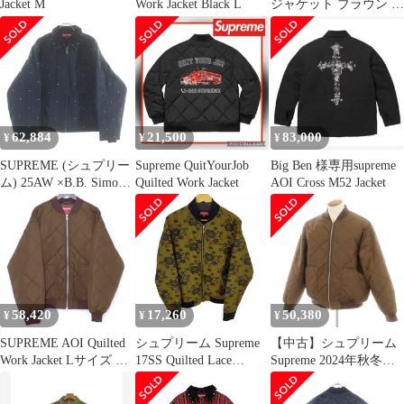
Jacket M
Work Jacket Black L
ジャケット ブラウン サ
イズ:S | 14AW キルティ
ング ナイロン フルジッ
プ ワークジャケット
(Nothing Tohide Quilted
Work Jacket) | アウター
ブルゾン 上着【メン
ズ】【中古】
62,884
21,500
83,000
¥
¥
¥
SUPREME (シュプリー
Supreme QuitYourJob
Big Ben 様専用supreme
ム) 25AW ×B.B. Simon
Quilted Work Jacket
AOI Cross M52 Jacket
Quilted Work Jacket
Black ビービーサイモン
キルティング ワークジ
ャケット ブラック
58,420
17,260
50,380
¥
¥
¥
SUPREME AOI Quilted
シュプリーム Supreme
【中古】シュプリーム
Work Jacket Lサイズ ブ
17SS Quilted Lace
Supreme 2024年秋冬
ラウン
Bomber Jacket メンズ
AOI Quilted Work Jacket
JPN：M
背刺しゅう ナイロン 中