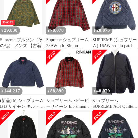
綿ブルゾン ブラウン
【サイズM】【メン
ズ】
5%OFF
29,830
78,078
28,875
¥
¥
¥
Supreme ブルゾン（そ
Supreme シュプリーム
SUPREME (シュプリー
の他） メンズ 【古着】
25AW b.b. Simon
ム) 16AW sequin patch
【中古】【送料無料】
Quilted Work Jacket Plaid
quilted bomber jacket ス
ビービーサイモン キル
パンコールパッチ キル
テッド ワークジャケッ
ティングジップアップ
ト レッド系 S【極上美
ブルゾン ブラック
品】【中古】
144,217
88,890
48,070
¥
¥
¥
(新品) M シュプリーム
シュプリーム ×ビービ
シュプリーム
B B サイモン キルト ウ
ーサイモン b.b.simon
SUPREME AOI Quilted
ォーク ジャケット ネイ
25AW Quilted Work
Work Jacket ブルゾン
ビー simon
Jacket スタッズ装飾キ
ルティングワークジャ
ケットブルゾン メンズ
L