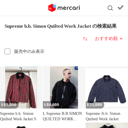
Supreme b.b. Simon Quilted Work Jacket の検索結果
並び替え
販売中のみ表示
69,000
84,000
75,000
¥
¥
¥
Supreme b.b. Simon
L Supreme B.B.SIMON
Supreme /b.b. Simon
Quilted Work Jacket S
QUILTED WORK
Quilted Work Jacket
JACKET