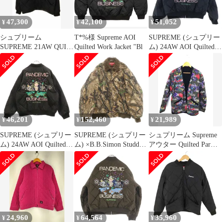
47,300
42,100
51,052
¥
¥
¥
シュプリーム
T*%様 Supreme AOI
SUPREME (シュプリー
SUPREME 21AW QUIT
Quilted Work Jacket "Bl
ム) 24AW AOI Quilted
YOUR JOB QUILTED
Work Jacket アオイキル
WORK JACKET
テッドワークジャケッ
BLACK L クイット ユ
ト キルティングジャケ
ア ジョブ クィルティド
ット ブラック
ワーク ジャケット ブラ
ック 黒 キルティング
☆AA★260309
46,201
152,460
21,989
¥
¥
¥
SUPREME (シュプリー
SUPREME (シュプリー
シュプリーム Supreme
ム) 24AW AOI Quilted
ム) ×B.B.Simon Studded
アウター Quilted Par
Work Jacket バック刺繍
Work Jacket ×B.B.サイ
#160811#
キルチィング ジャケッ
モン スタッズドワーク
ト ブラック
ジャケット ブラウン
24,960
64,564
35,960
¥
¥
¥