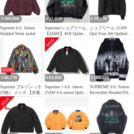
300,000
51,450
39,070
¥
¥
¥
Supreme b.b. Simon
Supreme/シュプリーム
シュプリーム 21AW
Studded Work Jacket
【24AW】AOI Quilted
Quit Your Job Quilted
Work Jacket/葵産業 キル
Work Jacket キルティン
テッド ワークジャケッ
グ刺繍ブルゾン メンズ
ト キルティング/XL
M
5%OFF
46,170
84,800
102,200
¥
¥
¥
Supreme ブルゾン（そ
Supreme × b.b. simon
SUPREME b.b. Simon
の他） メンズ 【古着】
25AW b.b.simon Quilted
Reversible Hooded Fleece
【中古】【送料無料】
Work Jacket コラボ キル
Jacket XLサイズ ブラッ
ティング ワークジャケ
ク
ット シュプリーム × ビ
ービーサイモン ブラッ
ク XL （3286M）