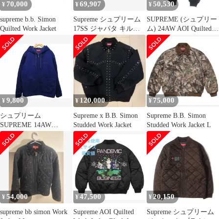
70,000
69,907
50,530
¥
¥
¥
supreme b.b. Simon
Supreme シュプリーム
SUPREME (シュプリー
Quilted Work Jacket
17SS ジャパタ キルテ
ム) 24AW AOI Quilted
ィング ワークジャケッ
Work Jacket アオイキル
ト L
テッドワークジャケッ
ト キルティングジャケ
ット ブラック
9,800
120,000
75,000
¥
¥
¥
シュプリーム
Supreme x B.B. Simon
Supreme B.B. Simon
SUPREME 14AW
Studded Work Jacket
Studded Work Jacket L
Pettibon Bang Hooded
Work Jacket ワークジャ
ケット 中綿ジャケット
キルティング バックプ
リント ブルー系 Mサイ
ズ 0428
54,000
47,500
20,150
¥
¥
¥
supreme bb simon Work
Supreme AOI Quilted
Supreme シュプリーム