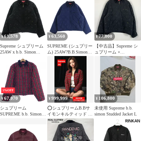
61,578
63,560
77,000
¥
¥
¥
Supreme シュプリーム
SUPREME (シュプリー
【中古品】Supreme シ
25AW x b.b. Simon
ム) 25AW?B.B.Simon
ュプリーム ×
Quilted Work Jacket ビー
Quilted Work Jacket
B.B.SIMON ビービーサ
ビーサイモン キルティ
Navy B.Bサイモン キル
イモン 別注 コラボ
ング ワーク ジャケット
ティング スタッズワー
QUILTED WORK
ブラック系 S【中古】
クジャケット ネイビー
JACKET キルティング
ワークジャケット アウ
ター 【149-260212-ko-
5%OFF
37-tei】
67,070
999,999
106,800
¥
¥
¥
シュプリーム
⭕シュプリームB.Bサ
​未使用 Supreme b.b.
SUPREME b.b. Simon
イモンキルティッド ジ
simon Studded Jacket L
Quilted Work J ジャケッ
ャケット レッド XXL
ト
新品