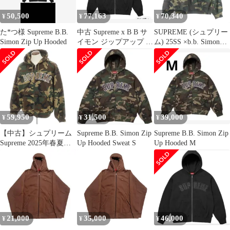
50,500
77,163
70,340
¥
¥
¥
た*つ様 Supreme B.B.
中古 Supreme x B B サ
SUPREME (シュプリー
Simon Zip Up Hooded
イモン ジップアップ フ
ム) 25SS ×b.b. Simon
ーディー スウェットシ
Zip Up Hooded
ャツ ブラック - 25SS
Sweatshirt ×ビービーサ
イモン ジップアップフ
ーデッドスウェットシ
ャツ カーキ
59,950
31,500
39,000
¥
¥
¥
【中古】シュプリーム
Supreme B.B. Simon Zip
Supreme B.B. Simon Zip
Supreme 2025年春夏
Up Hooded Sweat S
Up Hooded M
b.b. Simon Zip Up
Hooded Sweatshirt コッ
トンポリエステル パー
カー グリーンxブラウ
ン【サイズXL】【メン
ズ】
21,000
35,000
46,000
¥
¥
¥