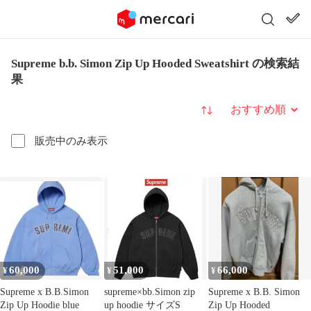
Supreme b.b. Simon Zip Up Hooded Sweatshirt の検索結
果
並び替え
販売中のみ表示
60,000
51,000
66,000
¥
¥
¥
Supreme x B.B.Simon
supreme×bb.Simon zip
Supreme x B.B. Simon
Zip Up Hoodie blue
up hoodie サイズS
Zip Up Hooded