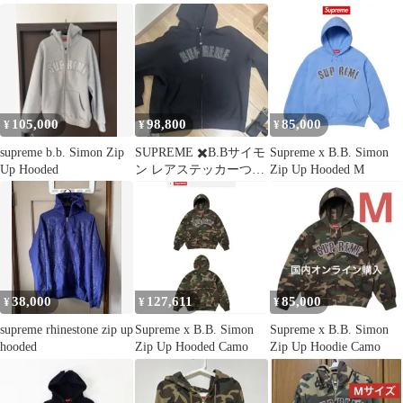
105,000
98,800
85,000
¥
¥
¥
supreme b.b. Simon Zip
SUPREME ✖️B.Bサイモ
Supreme x B.B. Simon
Up Hooded
ン レアステッカーつき
Zip Up Hooded M
袋付き
38,000
127,611
85,000
¥
¥
¥
supreme rhinestone zip up
Supreme x B.B. Simon
Supreme x B.B. Simon
hooded
Zip Up Hooded Camo
Zip Up Hoodie Camo