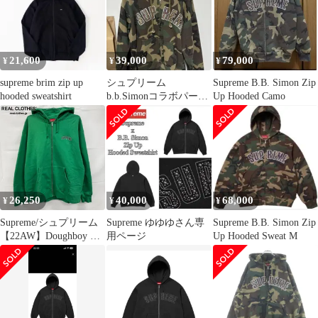
21,600
39,000
79,000
¥
¥
¥
supreme brim zip up
シュプリーム
Supreme B.B. Simon Zip
hooded sweatshirt
b.b.Simonコラボパーカ
Up Hooded Camo
ー
26,250
40,000
68,000
¥
¥
¥
Supreme/シュプリーム
Supreme ゆゆゆさん専
Supreme B.B. Simon Zip
【22AW】Doughboy Zip
用ページ
Up Hooded Sweat M
Up Hooded Sweatshirt/ド
ゥボーイ ジップアップ
パーカー/グリー
ン/XXL