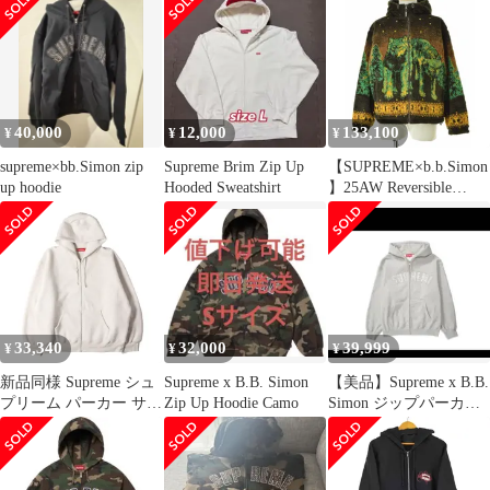
40,000
12,000
133,100
¥
¥
¥
supreme×bb.Simon zip
Supreme Brim Zip Up
【SUPREME×b.b.Simon
up hoodie
Hooded Sweatshirt
】25AW Reversible
Hooded Fleece Jacket
Brownフリースジャケ
ット
33,340
32,000
39,999
¥
¥
¥
新品同様 Supreme シュ
Supreme x B.B. Simon
【美品】Supreme x B.B.
プリーム パーカー サイ
Zip Up Hoodie Camo
Simon ジップパーカー
ズ:XXL 24AW 起毛スウ
"グレー" L
ェット ジップ パーカー
(Pilled Zip Up Hooded
Sweatshirt) ストーン ト