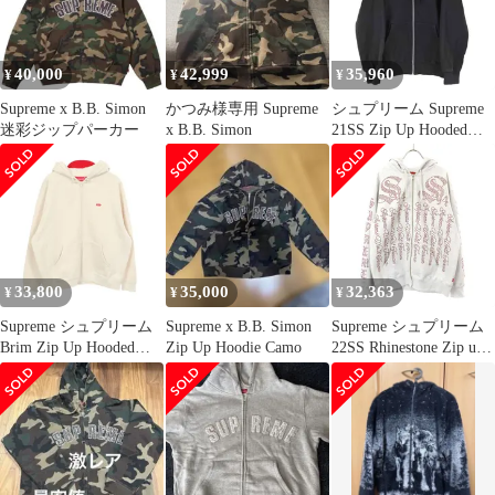
ップス フーディー【メ
ンズ】
40,000
42,999
35,960
¥
¥
¥
Supreme x B.B. Simon
かつみ様専用 Supreme
シュプリーム Supreme
迷彩ジップパーカー
x B.B. Simon
21SS Zip Up Hooded
Sweatshirt メンズ JPN：
L
33,800
35,000
32,363
¥
¥
¥
Supreme シュプリーム
Supreme x B.B. Simon
Supreme シュプリーム
Brim Zip Up Hooded
Zip Up Hoodie Camo
22SS Rhinestone Zip up
Sweatshirt 裏起毛 パー
Hooded Sweatshirt ライ
カー
ンストーンジップアッ
プスウェットパーカー
グレー M