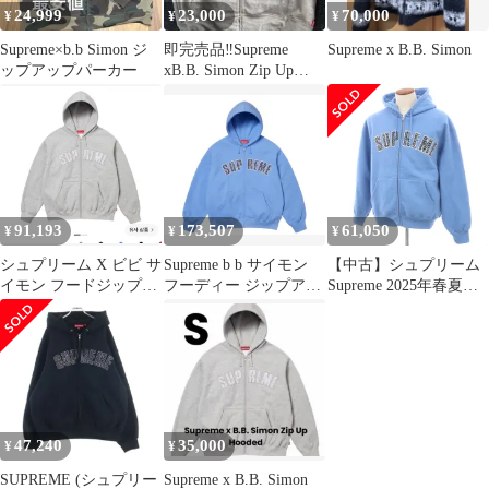
24,999
23,000
70,000
¥
¥
¥
Supreme×b.b Simon ジ
即完売品‼️Supreme
Supreme x B.B. Simon
ップアップパーカー
xB.B. Simon Zip Up
Hooded
91,193
173,507
61,050
¥
¥
¥
シュプリーム X ビビ サ
Supreme b b サイモン
【中古】シュプリーム
イモン フードジップア
フーディー ジップアッ
Supreme 2025年春夏
ップ グレー
プ ブルー L
b.b. Simon Zip Up
Hooded Sweatshirt コッ
トンポリエステル パー
カー ライトブルー【サ
イズM】【メンズ】
47,240
35,000
¥
¥
SUPREME (シュプリー
Supreme x B.B. Simon