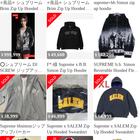
⭐️良品⭐️ シュプリーム
⭐️良品⭐️ シュプリーム
supreme×bb.Simon zip
Brim Zip Up Hooded パ
Brim Zip Up Hooded パ
up hoodie
ーカー
ーカー
999,999
49,600
102,200
¥
¥
¥
⭕シュプリーム DJ
F*-様 Supreme x B.B.
SUPREME b.b. Simon
SCREW ジップアップ
Simon Zip Up Hoodie
Reversible Hooded Fleece
フーディ XXL 新品未試
Jacket XLサイズ ブラッ
着
ク
38,999
46,999
64,999
¥
¥
¥
Supreme bbsimonジップ
Supreme x SALEM Zip
Supreme x SALEM Zip
アップパーカー
Up Hooded Sweatshirt
Up Hooded Sweatshirt