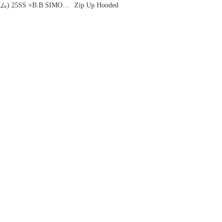
ム) 25SS ×B.B SIMON
Zip Up Hooded
ZIP UP HOODED
SWEATSHIRT スタッズ
ジップアップフーディ
ー ブラック