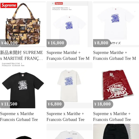
Girbaud マリテ フラン
ソワ ジルボー 25SS
TEE Tシャツ ブラック
ショートスリーブ カッ
トソー 半袖 サイズXL
augk
40,000
16,000
8,800
¥
¥
¥
新品未開封 SUPREME
Supreme Marithé +
Supreme Marithe +
x MARITHÉ FRANÇOIS
François Girbaud Tee M
Francois Girbaud Tee M
GIRBAUD
11,500
6,800
18,000
¥
¥
¥
Supreme x Marithe
Supreme x Marithe +
Supreme x Marithe +
Francois Girbaud Tee
Francois Girbaud Tee
Francois Girbaud Tee