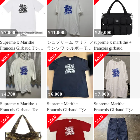
ー 半袖Tシャツ 南堀江
店
7,000
11,000
29,000
¥
¥
¥
Supreme x Marithe
シュプリーム マリテ フ
supreme x martithé +
Francois Girbaud Tシャ
ランソワ ジルボー Tシ
françois girbaud
ツ
ャツ 25SS Marithe
Francois Girbaud プリン
ト Tee メンズ L
ISItems【USED】【古
着】【中古】50140257
4,700
6,000
7,000
¥
¥
¥
Supreme x Marithe +
Supreme Marithe
Supreme Marithe
Francois Girbaud Tee
Francois Girbaud Tシャ
Francois Girbaud Tシャ
ツ L
ツ