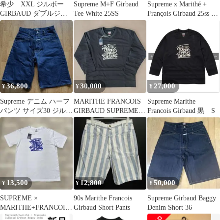
希少 XXL ジルボー
Supreme M+F Girbaud
Supreme x Marithé +
GIRBAUD ダブルジッ
Tee White 25SS
François Girbaud 25ss X-
プ ジャージ ストリ
Seam Denim Trucker
ート B系
Jacket リジッド インデ
ィゴ L シュプリーム マ
リテフランソワジルボ
ー デニムジャケット ト
ラッカージャケット
36,800
30,000
27,000
¥
¥
¥
Supreme デニム ハーフ
MARITHE FRANCOIS
Supreme Marithe
パンツ サイズ30 ジルボ
GIRBAUD SUPREME M
Francois Girbaud 黒 S
ーコラボ
サイズ
13,500
12,800
50,000
¥
¥
¥
SUPREME ×
90s Marithe Francois
Supreme Girbaud Baggy
MARITHE+FRANCOIS
Girbaud Short Pants
Denim Short 36
GIRBAUD ＴシャツL