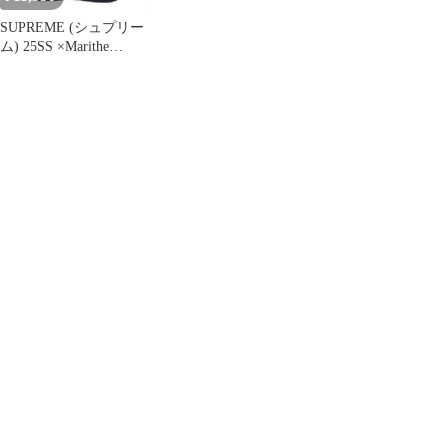
SUPREME (シュプリー
ム) 25SS ×Marithe
Francois Girbaud Tee マ
リテフランソワジルボ
ー クルーネック 半袖T
シャツ カットソー ブラ
ック