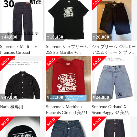
44,800
10,450
26,000
¥
¥
¥
Supreme x Marithe +
Supreme シュプリーム
シュプリーム ジルボー
Francois Girbaud
25SS x Marithe +
デニムショーツ ブラッ
Francois Girbaud Tee マ
ク
リテ+フランソワ ジル
ボー 半袖 Tシャツ ブラ
ック ブラック系 L【中
古】
49,000
13,300
24,800
¥
¥
¥
Narbe様専用
Supreme x Marithe +
Supreme Girbaud X-
Francois Girbaud 美品❗️
Seam Baggy 32 美品
値下げ