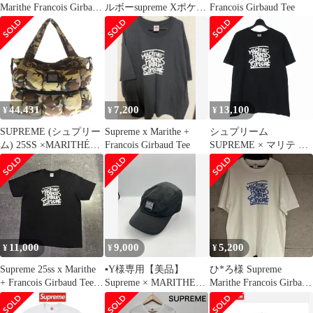
Marithe Francois Girbaud
ルボーsupreme Xポケッ
Francois Girbaud Tee
Te
ト バギー ジーンズ
44,431
7,200
13,100
¥
¥
¥
SUPREME (シュプリー
Supreme x Marithe +
シュプリーム
ム) 25SS ×MARITHÉ
Francois Girbaud Tee
SUPREME × マリテ +
FRANÇOIS GIRBAUD
フランソワ・ジルボー
POKACHU PUFFER
Marithe + Francois
TOTE マリテフランソ
Girbaud Tee 25SS Tシャ
ワジルボー カモ パッフ
ツ カットソー 半袖 M
ァートートバッグ マル
ブラック 黒
チ
11,000
9,000
5,200
¥
¥
¥
Supreme 25ss x Marithe
▪️Y様専用【美品】
ひ*ろ様 Supreme
+ Francois Girbaud Tee
Supreme × MARITHE
Marithe Francois Girbaud
Size-M シュプリーム マ
FRANCOIS GIRBAUD
Tシ
リテフランソワジルボ
コラボ キャップ 黒 S/M