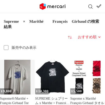
Supreme × Marithé François Girbaud の検索
結果
並び替え
販売中のみ表示
9,800
14,300
5,500
¥
¥
¥
Supreme®/Marithé +
SUPREME シュプリー
Supreme x Marithé
François Girbaud Tee
ム x Marithe + Francois
François Girbaud タオル