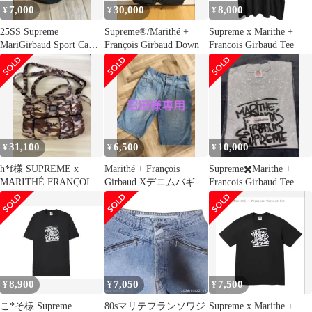
7,000
30,000
8,000
¥
¥
¥
25SS Supreme
Supreme®/Marithé +
Supreme x Marithe +
MariGirbaud Sport Camp
François Girbaud Down
Francois Girbaud Tee
Cap
31,100
6,500
10,000
¥
¥
¥
h*f様 SUPREME x
Marithé + François
Supreme✖️Marithe +
MARITHÉ FRANÇOIS
Girbaud Xデニムバギー
Francois Girbaud Tee
GIRBAUD
ショーツ
8,900
7,050
7,500
¥
¥
¥
こ*そ様 Supreme
80sマリテフランソワジ
Supreme x Marithe +