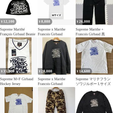
12,100
8,888
26,000
¥
¥
¥
Supreme Marithé
Supreme x Marithe
Supreme Marithe +
François Girbaud Beanie
Francois Girbaud
Francois Girbaud 黒
35,300
20,000
14,600
¥
¥
¥
Supreme M+F Girbaud
Supreme x Marithe
Supreme マリテフラン
Hockey Jersey
Francois Girbaud
ソワジルボー Lサイズ