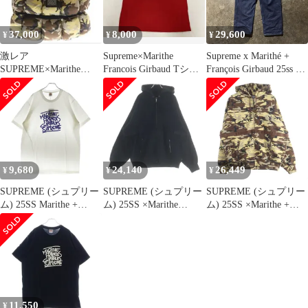
37,000
8,000
29,600
¥
¥
¥
激レア
Supreme×Marithe
Supreme x Marithé +
SUPREME×Marithe
Francois Girbaud Tシャ
François Girbaud 25ss X-
Francois Girbaud 25SS
ツ M
Seam Baggy Jean リジッ
ド インディゴ 34 シュ
プリーム マリテフラン
ソワジルボー バギージ
ーンズ デニムパンツ
9,680
24,140
26,449
¥
¥
¥
SUPREME (シュプリー
SUPREME (シュプリー
SUPREME (シュプリー
ム) 25SS Marithe +
ム) 25SS ×Marithe
ム) 25SS ×Marithe +
Francois Girbaud Tee マ
Francois Girbaud Zip Up
Francois Girbaud Zip Up
リテ + フランソワ ジル
Hooded Sweatshirt ロゴ
Hooded Sweatshirt Camo
ボー プリント半袖Tシ
ジップアップ スウェッ
マリテ+フランソワ ジ
ャツ カットソーホワイ
トパーカー ブラック
ルボー カモ柄 ジップア
ト
ップ フーデッド スウェ
ット パーカー マルチ
11,550
¥