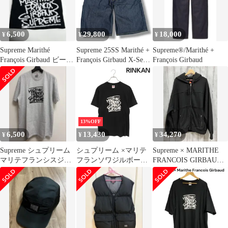
6,500
29,800
18,000
¥
¥
¥
Supreme Marithé
Supreme 25SS Marithé +
Supreme®/Marithé +
François Girbaud ビーニ
François Girbaud X-Seam
François Girbaud
ー
Baggy Denim Short マリ
テ フランソワ ジルボー
X-シーム バギー デニ
ムハーフパンツ ショー
トパンツ シュプリーム
インディゴ 32 13989M
13%OFF
6,500
13,430
34,270
¥
¥
¥
Supreme シュプリーム
シュプリーム ×マリテ
Supreme × MARITHE
マリテフランシスジル
フランソワジルボー
FRANCOIS GIRBAUD
ボーTシャツ Lサイズ
MARITHE +
シュプリーム マリテフ
FRANCOIS GIRBAUD
ランソワジルボー／Zip
25SS Marith? + Fran?ois
Up Hooded Sweatshirt パ
Girbaud Tee ロゴプリン
ーカー サイズXL ブラ
トTシャツ メンズ S
ック