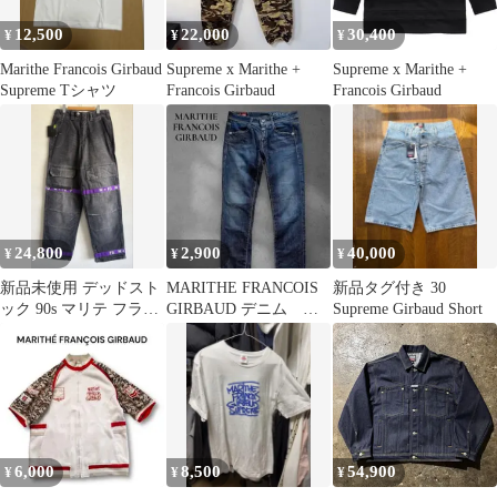
12,500
22,000
30,400
¥
¥
¥
Marithe Francois Girbaud
Supreme x Marithe +
Supreme x Marithe +
Supreme Tシャツ
Francois Girbaud
Francois Girbaud
24,800
2,900
40,000
¥
¥
¥
新品未使用 デッドスト
MARITHE FRANCOIS
新品タグ付き 30
ック 90s マリテ フラン
GIRBAUD デニム
Supreme Girbaud Short
ソワ ジルボー シャトル
Y2K 平成ギャル
パンツ
6,000
8,500
54,900
¥
¥
¥