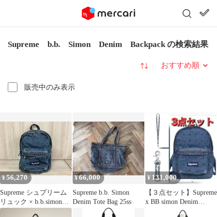
Supreme b.b. Simon Denim Backpack の検索結果
並び替え
販売中のみ表示
56,270
66,000
131,000
¥
¥
¥
Supreme シュプリーム
Supreme b.b. Simon
【３点セット】Supreme
リュック × b.b.simon
Denim Tote Bag 25ss
x BB simon Denim
Denim Backpack
indigo