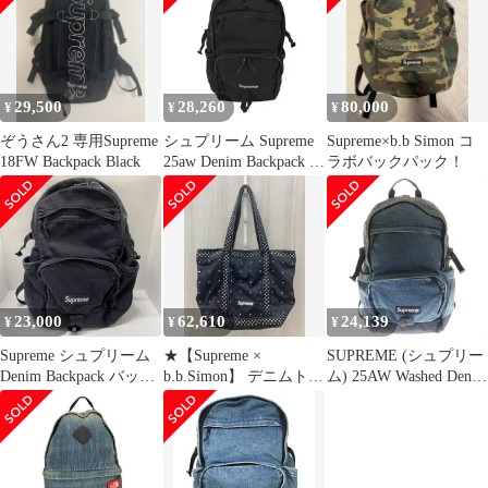
29,500
28,260
80,000
¥
¥
¥
ぞうさん2 専用Supreme
シュプリーム Supreme
Supreme×b.b Simon コ
18FW Backpack Black
25aw Denim Backpack メ
ラボバックパック！
ンズ 表記無
23,000
62,610
24,139
¥
¥
¥
Supreme シュプリーム
★【Supreme ×
SUPREME (シュプリー
Denim Backpack バック
b.b.Simon】 デニムトー
ム) 25AW Washed Denim
パック
トバッグ ブラック シュ
Backpack ウォッシュ加
プリーム ビービーサイ
工 デニムバックパック
モン コラボ【0169】
リュックサック インデ
ィゴ