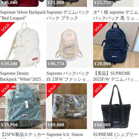
25,000
21,000
25,755
¥
¥
¥
Supreme Velvet Backpack
Supreme デニムバック
タ*！様 supreme デニム
"Red Leopard”
パック ブラック
バックパック 黒 リュッ
クCODURA 2025
19,500
96,774
20,000
¥
¥
¥
Supreme Denim
Supreme バックパック
【美品】SUPREME
Backpack "White"2025シ
白 23FW ファッション
2025F/W デニム バック
ュプリーム
学生 バッグ ボブサン
パック 黒
29,900
89,000
64,980
¥
¥
¥
【25FW新品ステッカー
Supreme b.b. Simon
SUPREME (シュプリー