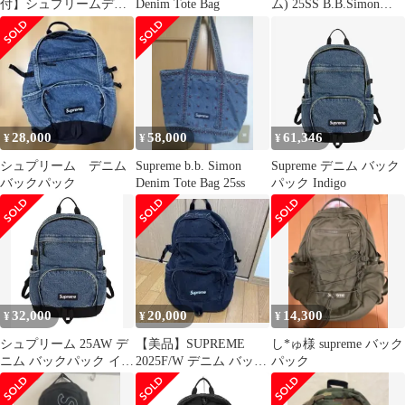
付】シュプリームデニ
Denim Tote Bag
ム) 25SS B.B.Simon
ム バックパック イン
Denim Tote Bag Black
ディゴ
B.B.サイモン デニムト
ートバッグ ブラック
28,000
58,000
61,346
¥
¥
¥
シュプリーム デニム
Supreme b.b. Simon
Supreme デニム バック
バックパック
Denim Tote Bag 25ss
パック Indigo
32,000
20,000
14,300
¥
¥
¥
シュプリーム 25AW デ
【美品】SUPREME
し*ゅ様 supreme バック
ニム バックパック イン
2025F/W デニム バック
パック
ディゴ リュック
パック 黒