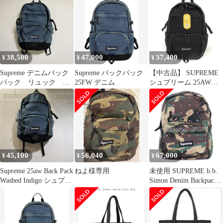
38,500
47,000
37,400
¥
¥
¥
Supreme デニムバック
Supreme バックパック
【中古品】 SUPREME
パック リュック
25FW デニム
シュプリーム 25AW
25FW
DENIM BACKPACK デ
ニム地 バックパック リ
ュック 鞄 【149-
260630-rs-01-fur】
45,100
56,040
67,000
¥
¥
¥
Supreme 25aw Back Pack
ねよ様専用
未使用 SUPREME b.b.
Washed Indigo シュプリ
Simon Denim Backpack
ーム バックパック ウォ
ウッドランドカモ
ッシュドインディゴ リ
ュック 南堀江店