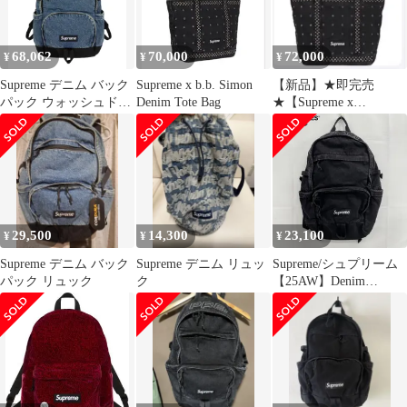
68,062
70,000
72,000
¥
¥
¥
Supreme デニム バック
Supreme x b.b. Simon
【新品】★即完売
パック ウォッシュド
Denim Tote Bag
★【Supreme x
Indigo バッグ
b.b.Simon】 デニムトー
ト
29,500
14,300
23,100
¥
¥
¥
Supreme デニム バック
Supreme デニム リュッ
Supreme/シュプリーム
パック リュック
ク
【25AW】Denim
Backpack/デニム バック
パック/リュックサック/
ブラック