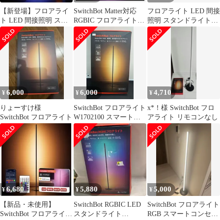
【新登場】フロアライ
SwitchBot Matter対応
フロアライト LED 間接
ト LED 間接照明 スタ
RGBIC フロアライト
照明 スタンドライト
ンドライト【RGBIC搭
LEDスタンド
RGBIC搭載 多色グラデ
載】
ーション
6,000
6,000
4,710
¥
¥
¥
りょーすけ様
SwitchBot フロアライト
x*！様 SwitchBot フロ
SwitchBot フロアライト
W1702100 スマート
アライト リモコンなし
LEDフロアランプ /
Matter対応 / 未開封
++924685
6,680
5,880
5,000
¥
¥
¥
【新品・未使用】
SwitchBot RGBIC LED
SwitchBot フロアライト
SwitchBot フロアライト
スタンドライト
RGB スマートコンセン