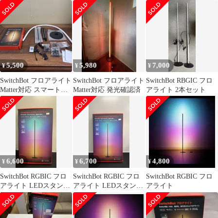
LED スタンドライト
W1702101
ト付き
5,500
5,980
7,000
¥
¥
¥
SwitchBot フロアライト
SwitchBot フロアライト
SwitchBot RBGIC フロ
Matter対応 スマート家
Matter対応 発光確認済
アライト 2本セット
電 LED
6,600
6,700
4,800
¥
¥
¥
SwitchBot RGBIC フロ
SwitchBot RGBIC フロ
SwitchBot RGBIC フロ
アライト LEDスタンド
アライト LEDスタンド
アライト
ライト 未開封
ライト 未開封
W1702101 ++ 925211
W1702101 ++ 924747