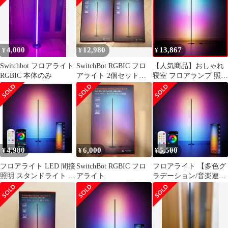
色 1600万色 RGB
Google 照明 寝室 おし
ゃれ フロアランプ スタ
ンド Home 間接照明 ス
イッチボット - スタン
4,000
12,980
13,867
¥
¥
¥
ドライ
Switchbot フロアライト
SwitchBot RGBIC フロ
【人気商品】おしゃれ
RGBIC 本体のみ
アライト 2個セット
寝室 フロアランプ 照明
新品未開封
RGB スタンド 1600万色
間接照明 電球色 昼白色
スイッチボット 昼光色
マルチカラー - 無段階
スタンドライト 調光調
色 Wi-Fi LED Bluetooth
Matter フロアライト
4,980
6,000
5,500
¥
¥
¥
Alexa
フロアライト LED 間接
SwitchBot RGBIC フロ
フロアライト 【多色グ
照明 スタンドライト 多
アライト
ラデーション/音楽連動/
色グラデーション フロ
フットスイッチ/横置き
アランプ
対応】