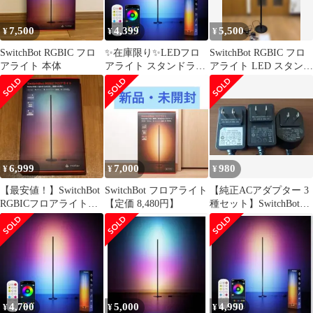
7,500
4,399
5,500
¥
¥
¥
SwitchBot RGBIC フロ
✨在庫限り✨LEDフロ
SwitchBot RGBIC フロ
アライト 本体
アライト スタンドライ
アライト LED スタンド
ト RGBIC 間接照明 リ
ライト
モコン付
6,999
7,000
980
¥
¥
¥
【最安値！】SwitchBot
SwitchBot フロアライト
【純正ACアダプター 3
RGBICフロアライト
【定価 8,480円】
種セット】SwitchBot
LED スタンドライト
LEDライト用 12.0W
4,700
5,000
4,990
¥
¥
¥