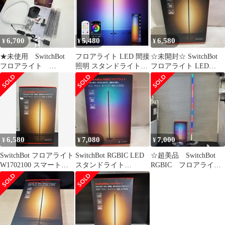
6,700
5,480
6,580
¥
¥
¥
★未使用 SwitchBot
フロアライト LED 間接
☆未開封☆ SwitchBot
フロアライト
照明 スタンドライト
フロアライト LED
RGBIC W1702101
RGBIC搭載 多色グラデ
W1702100
ーション
6,580
7,080
7,000
¥
¥
¥
SwitchBot フロアライト
SwitchBot RGBIC LED
☆超美品 SwitchBot
W1702100 スマート
スタンドライト
RGBIC フロアライ
LEDフロアランプ /
W1702101
ト W1702101
Matter対応 / 未開封
++924684