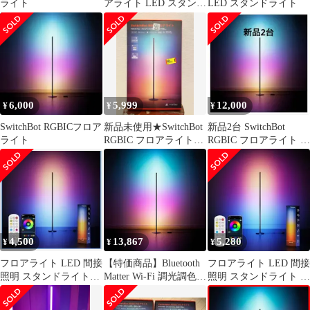
ライト
アライト LED スタンド
LED スタンドライト
ライト - スイッチボッ
ト 間接照明 スタンド
フロアランプ おしゃれ
寝室 照明 RGB 1600万
色 電球色 昼白色 昼光
色 マルチカラー 無段階
調光調色 Wi-Fi
6,000
5,999
12,000
¥
¥
¥
Bluetooth Ju
SwitchBot RGBICフロア
新品未使用★SwitchBot
新品2台 SwitchBot
ライト
RGBIC フロアライト
RGBIC フロアライト ス
LED スタンドライト
マート照明
4,500
13,867
5,280
¥
¥
¥
フロアライト LED 間接
【特価商品】Bluetooth
フロアライト LED 間接
照明 スタンドライト
Matter Wi-Fi 調光調色
照明 スタンドライト 多
RGBIC搭載 多色グラデ
無段階 マルチカラー 昼
色グラデーション フロ
ーション
光色 Alexa 昼白色 電球
アランプ