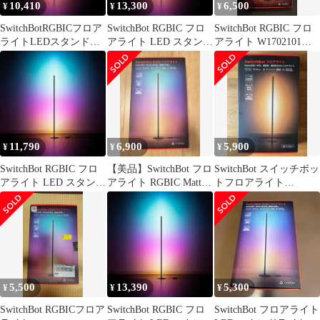
10,410
13,300
6,500
¥
¥
¥
Bluetooth Ma
国内発送
SwitchBotRGBICフロア
SwitchBot RGBIC フロ
SwitchBot RGBIC フロ
ライトLEDスタンドラ
アライト LED スタンド
アライト W1702101
イト-スイッチボット間
ライト - スイッチボッ
LEDスタンドライト
接照明スタンドフロア
ト 間接照明 スタンド
++925214
ランプおしゃれ寝室照
フロアランプ おしゃれ
明RGB1600万色電球色
寝室 照明 RGB 1600万
昼白色昼光色マルチカ
色 電球色 昼白色 昼光
ラー無段階調光調色Wi-
色 マルチカラー 無段階
FiBluetooth
調光調色 Wi-Fi
11,790
6,900
5,900
¥
¥
¥
Bluetooth Ma
SwitchBot RGBIC フロ
【美品】SwitchBot フロ
SwitchBot スイッチボッ
アライト LED スタンド
アライト RGBIC Matter
トフロアライト
ライト - スイッチボッ
対応
W1702101
ト 間接照明 スタンド
フロアランプ おしゃれ
寝室 照明 RGB 1600万
色 電球色 昼白色 昼光
色 マルチカラー 無段階
調光調色 Wi-Fi
5,500
13,390
5,300
¥
¥
¥
Bluetooth Ma
SwitchBot RGBICフロア
SwitchBot RGBIC フロ
SwitchBot フロアライト