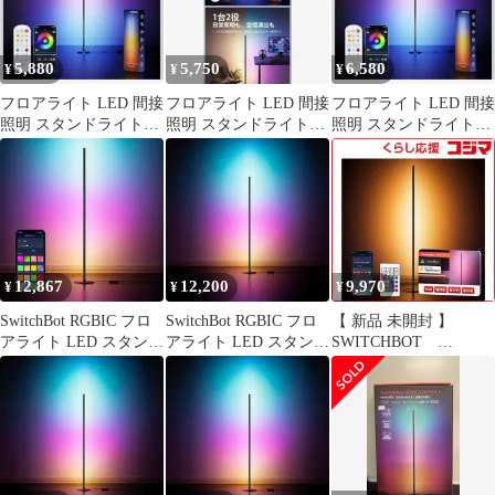
5,880
5,750
6,580
¥
¥
¥
フロアライト LED 間接
フロアライト LED 間接
フロアライト LED 間接
照明 スタンドライト
照明 スタンドライト
照明 スタンドライト
RGBIC搭載 多色グラデ
【RGBIC搭載多色グラ
RGBIC搭載 多色グラデ
ーション
デーション
ーション
12,867
12,200
9,970
¥
¥
¥
SwitchBot RGBIC フロ
SwitchBot RGBIC フロ
【 新品 未開封 】
アライト LED スタンド
アライト LED スタンド
SWITCHBOT
ライト - スイッチボッ
ライト - スイッチボッ
SwitchBot フロアライト
ト 間接照明 スタンド
ト 間接照明 スタンド
［昼光色～電球色］
フロアランプ おしゃれ
フロアランプ おしゃれ
W1702100 未使用 送料
寝室 照明 RGB 1600万
寝室 照明 RGB 1600万
無料
色 電球色 昼白色 昼光
色 電球色 昼白色 昼光
色 マルチカラー 無段階
色 マルチカラー 無段階
調光調色 Wi-Fi
調光調色 Wi-Fi Bluetoo