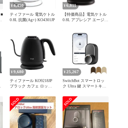
4,450
6,811
¥
¥
■
ティファール 電気ケトル
【特価商品】電気ケトル
エ
0.8L 抗菌(Ag+) KO4301JP
0.8L アプレシア エージ
セ
ー・プラス ロック ティ
ファール 抗菌(Ag+) & コ
ンパクト オニキスブラッ
ク KO4308JP
9,680
25,267
¥
¥
ティファール KO9218JP
SwitchBot スマートロッ
ー
ブラック カフェ ロック
ク Ultra 鍵 スマートキー
電気ケトル 0.8L
- スイッチボット ドアロ
o
KO9218JP
ック スマホで操作 Alexa
Google Home Siriに対応
遠隔対応 工事不要 取付
カンタン 後付け ブラッ
デ
ク 防犯対策助成金あり
M