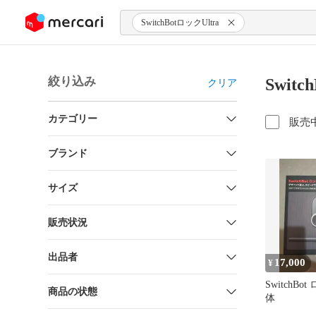
ンツにスキップ
SwitchBotロックUltra
絞り込み
Swit
クリア
カテゴリー
販売
ブランド
サイズ
販売状況
出品者
17,000
¥
SwitchBot
商品の状態
体