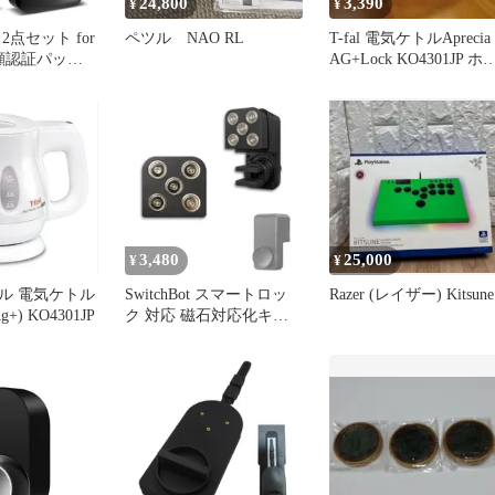
24,800
3,390
¥
¥
2点セット for
ペツル NAO RL
T-fal 電気ケトルAprecia
ot 顔認証パッド
AG+Lock KO4301JP ホ
ース +
イト
ot スマートロッ
 鍵 カバー 夜間視
面保護 柔らか
 無臭で 耐久
止 顔認証パッ
証 スイッチボ
3,480
25,000
¥
¥
ル 電気ケトル
SwitchBot スマートロッ
Razer (レイザー) Kitsune
g+) KO4301JP
ク 対応 磁石対応化キッ
ト(ロックPro)