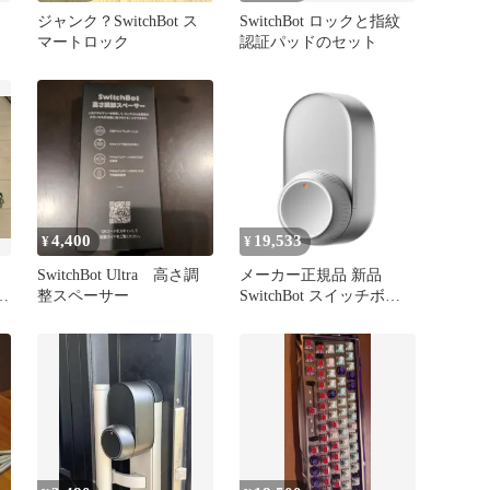
ジャンク？SwitchBot ス
SwitchBot ロックと指紋
マートロック
認証パッドのセット
4,400
19,533
¥
¥
SwitchBot Ultra 高さ調
メーカー正規品 新品
砲
整スペーサー
SwitchBot スイッチボッ
ト 顔認証対応 スマート
ロック ロックUltra
W5600000 シルバー