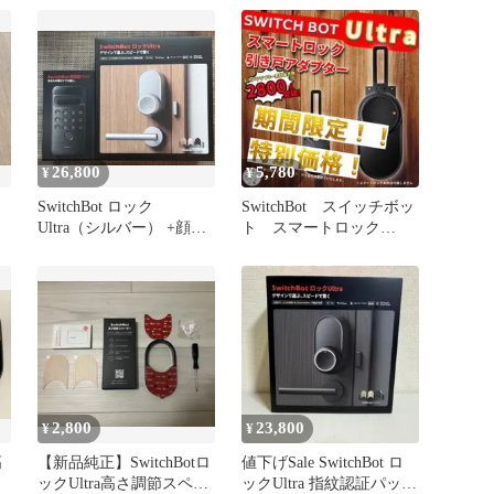
26,800
5,780
¥
¥
SwitchBot ロック
SwitchBot スイッチボッ
Ultra（シルバー） +顔認
ト スマートロック
証パッド
Ultra 引き戸アダプター
2,800
23,800
¥
¥
高
【新品純正】SwitchBotロ
値下げSale SwitchBot ロ
ックUltra高さ調節スペー
ックUltra 指紋認証パッド