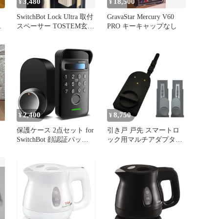
3,480
18,500
¥
¥
SwitchBot Lock Ultra 取付
GravaStar Mercury V60
ワ
スペーサー TOSTEM玄関
PRO キーキャップなし
ドア用
2,400
8,750
¥
¥
保護ケース 2点セット for
引き戸 戸先 スマートロ
SwitchBot 顔認証パッド
ック用マルチアダプター
指紋認証 ケース +
For (SwitchBot スイッチ
SwitchBot スマートロッ
ボット ロック ロックpro
ク Ultra 鍵 カバー 夜間視
ロックプロ ロックUltra
認可能 全面保護 柔らか
ロックウルトラ ロック
い 防水防塵 無臭で 耐久
Lite ロックライト
性 キズ防止 顔認証パッ
CANDYHOUSE キャンデ
ド 指紋認証 スイッチボ
ィハウス セサミ SESAMI
ット オ
SEe