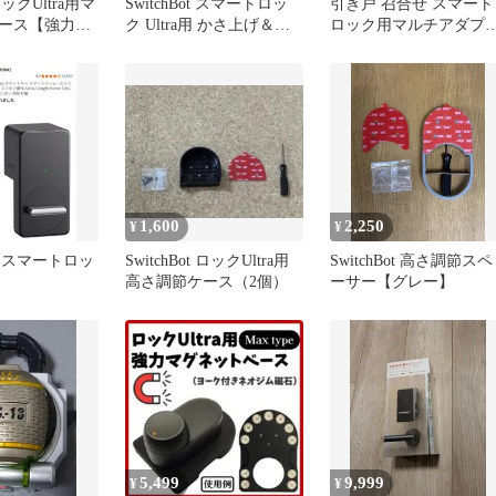
tロックUltra用マ
SwitchBot スマートロッ
引き戸 召合せ スマート
ース【強力磁
ク Ultra用 かさ上げ＆ク
ロック用マルチアダプ
タイプ
リップセット
ー For (SwitchBot スイ
チボット ロック ロック
pro ロックプロ ロック
Ultra ロックウルトラ ロ
ックLite ロックライト
CANDYHOUSE キャン
ィハウス セサミ
52d744b8
1,600
2,250
¥
¥
ot スマートロッ
SwitchBot ロックUltra用
SwitchBot 高さ調節スペ
高さ調節ケース（2個）
ーサー【グレー】
5,499
9,999
¥
¥