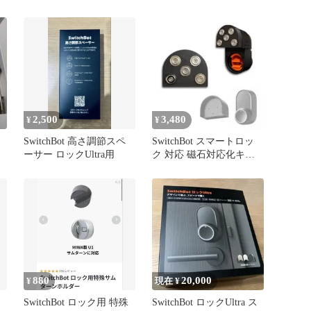
サーNFCカード
セット
2,500
3,480
¥
¥
SwitchBot 高さ調節スペ
SwitchBot スマートロッ
ーサー ロックUltra用
ク 対応 磁石対応化キッ
ト(ロックUltra)
880
20,000
¥
現在 ¥
a
SwitchBot ロック用 特殊
SwitchBot ロックUltra ス