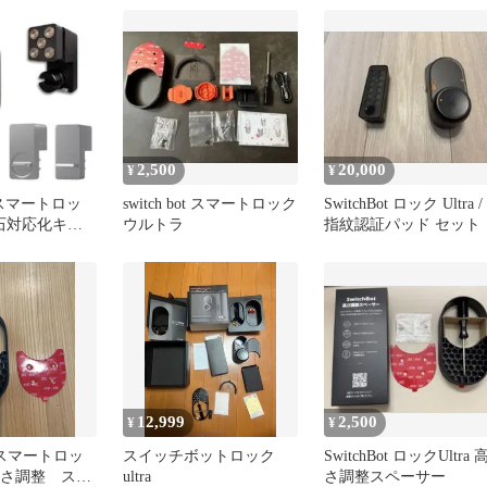
2,500
20,000
¥
¥
ot スマートロッ
switch bot スマートロック
SwitchBot ロック Ultra /
磁石対応化キッ
ウルトラ
指紋認証パッド セット
e)
12,999
2,500
¥
¥
ot スマートロッ
スイッチボットロック
SwitchBot ロックUltra 
a 高さ調整 スタ
ultra
さ調整スペーサー