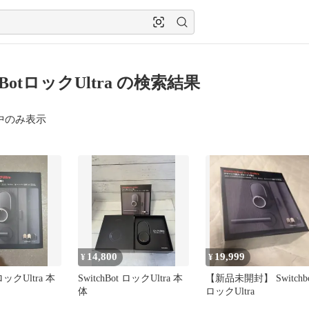
chBotロックUltra の検索結果
中のみ表示
14,800
19,999
¥
¥
 ロックUltra 本
SwitchBot ロックUltra 本
【新品未開封】 Switchbo
体
ロックUltra