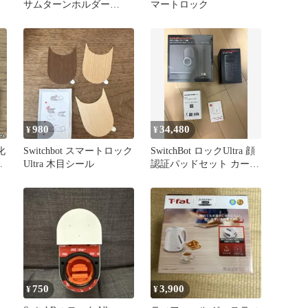
サムターンホルダー
マートロック
MIWA U1対応
980
34,480
¥
¥
化
Switchbot スマートロック
SwitchBot ロックUltra 顔
ク
Ultra 木目シール
認証パッドセット カード
高さ補助パーツ
750
3,900
¥
¥