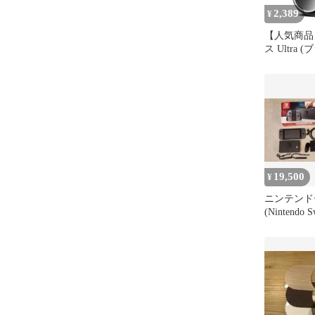
2,389
¥
【人気商品
ス Ultra (
ドアロック
ト キズ防止
で 防水防塵
バー全面保
ー 鍵 ケー
ック SwitchB
19,500
¥
ニンテンド
(Nintendo 
SDカード