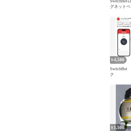
SwitchBo
グネットベ
石】 Max
4,580
¥
SwitchB
ク
1,500
¥