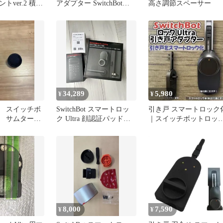
トver.2 積水
アダプター SwitchBotロ
高さ調節スペーサー
向け
ック用
34,289
5,980
¥
¥
 スイッチボ
SwitchBot スマートロッ
引き戸 スマートロック
 サムターン
ク Ultra 顔認証パッド＋
｜スイッチボットロッ
高さ調節ケース付き
Ultra対応アダプター
8,000
7,590
¥
¥