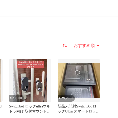
並び替え
3,800
29,800
¥
¥
t
Switchbot ロックultraウル
新品未開封SwitchBot ロ
トラ向け 取付マウント
ックUltra スマートロック
積水ハウスドア用
顔認証