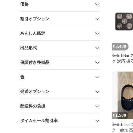
価格
割引オプション
あんしん鑑定
3,480
¥
出品形式
SwitchB
ク 対応 
保証付き整備品
ト(ロックLit
色
発送オプション
配送料の負担
1,500
¥
タイムセール割引率
Switch b
ク ultr