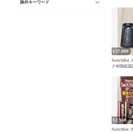
除外キーワード
ンド 台座
27,000
¥
SwitchB
ク&指紋認
ト
2,980
¥
Switchb