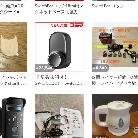
ダー鎧武■DX
SwitchBotロックUltra用マ
SwitchBot ロック
クシード■各
グネットベース【強力磁
み♪
石】 Maxタイプ
25,540
6,300
¥
¥
ot スイッチボット
【 新品 未開封 】
仮面ライダー鎧武 DX戦
クultra 純正
SWITCHBOT SwitchBot
極ドライバー/ブドウ龍
2枚
ロックUltra W5600004
/ロックシード 【動作確
未使用 送料無料
認済】