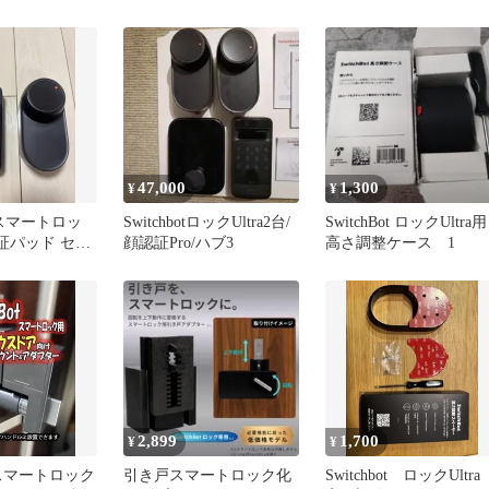
47,000
1,300
¥
¥
ot スマートロッ
SwitchbotロックUltra2台/
SwitchBot ロックUltra用
証パッド セッ
顔認証Pro/ハブ3
高さ調整ケース 1
2,899
1,700
¥
¥
ot スマートロック
引き戸スマートロック化
Switchbot ロックUltr