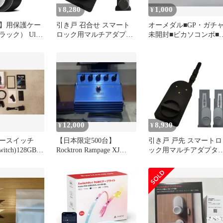
8,280
1,000
¥
¥
】用保護ケー
引き戸 召合せ スマート
オーメダル■GP・ガチャ
ブラック） Ultra
ロック用マルチアダプタ
未開封■ビカソコンボ■
 スイッチボッ
ー For (SwitchBot スイッ
ビ・カニ・サソリ■3枚
 耐久性 無臭
チボット ロック ロック
ット
 柔らかい カ
pro ロックプロ ロック
護 スマートキ
Ultra ロックウルトラ ロ
ス スマートロ
ックLite ロックライト
ot For
CANDYHOUSE キャンデ
ィハウス セサミ
7263304b
12,000
8,930
¥
¥
ースイッチ
【日本限定500台】
引き戸 戸先 スマートロ
Switch)128GB
Rocktron Rampage XJ
ック用マルチアダプタ
付き
★hide愛用
For (SwitchBot スイッチ
ボット ロック ロックpr
ロックプロ ロックUltra
ロックウルトラ ロック
Lite ロックライト
CANDYHOUSE キャン
ィハウス セサミ SESA