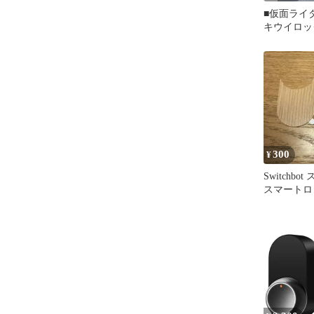
■仮面ライ
キウイロッ
動作確認済
300
¥
Switchb
スマートロッ
木製シート