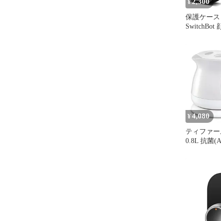
2,300
¥
保護ケース 
SwitchB
指紋認証 ケ
SwitchB
ク Ultra
認可能 全
い 防水防塵
性 キズ防
ド 指紋認
ット オ
4,080
¥
ティファー
0.8L 抗菌(A