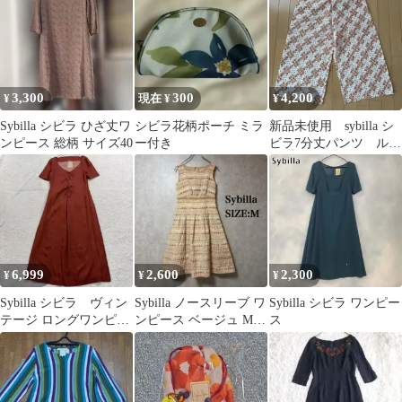
ドローコード
3,300
300
4,200
¥
現在 ¥
¥
Sybilla シビラ ひざ丈ワ
シビラ花柄ポーチ ミラ
新品未使用 sybilla シ
ンピース 総柄 サイズ40
ー付き
ビラ7分丈パンツ ルー
ムウェア綿100%Mサイ
ズ
6,999
2,600
2,300
¥
¥
¥
Sybilla シビラ ヴィン
Sybilla ノースリーブ ワ
Sybilla シビラ ワンピー
テージ ロングワンピー
ンピース ベージュ Mサ
ス
ス リネン混 リボ
イズ 刺繍 日本製
ン レッド