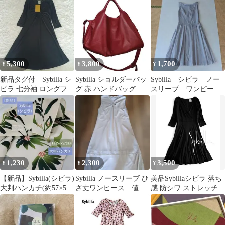
5,300
3,800
1,700
¥
¥
¥
新品タグ付 Sybilla シ
Sybilla ショルダーバッ
Sybilla シビラ ノー
ビラ 七分袖 ロングフレ
グ 赤 ハンドバッグ シ
スリーブ ワンピー
アワンピース ブラック
ビラ
ス サイズ40
1,230
2,300
3,500
¥
¥
¥
【新品】Sybilla(シビラ)
Sybilla ノースリーブ ひ
美品Sybillaシビラ 落ち
大判ハンカチ(約57×57
ざ丈ワンピース 値下
感 防シワ ストレッチ A
㎝) 花柄ボタニカル緑
げ¥2900-¥2300
ラインフレアワンピー
ス黒