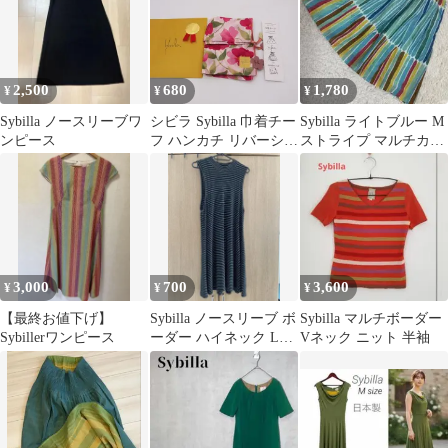
2,500
680
1,780
¥
¥
¥
Sybilla ノースリーブワ
シビラ Sybilla 巾着チー
Sybilla ライトブルー M
ンピース
フ ハンカチ リバーシブ
ストライプ マルチカラ
ル
ー オシャレ モダン
3,000
700
3,600
¥
¥
¥
【最終お値下げ】
Sybilla ノースリーブ ボ
Sybilla マルチボーダー
Sybillerワンピース
ーダー ハイネック Lサ
Vネック ニット 半袖
イズ