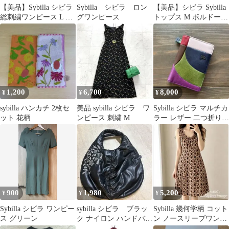
【美品】Sybilla シビラ
Sybilla シビラ ロン
【美品】シビラ Sybilla
総刺繍ワンピース L 紫
グワンピース
トップス M ボルドー
緑 七分袖 リボン付き
上品 日本製
1,200
6,700
8,000
¥
¥
¥
sybilla ハンカチ 2枚セ
美品 sybilla シビラ ワ
Sybilla シビラ マルチカ
ット 花柄
ンピース 刺繍 M
ラー レザー 二つ折り財
布
900
1,980
5,200
¥
¥
¥
Sybilla シビラ ワンピー
sybilla シビラ ブラッ
Sybilla 幾何学柄 コット
ス グリーン
ク ナイロン ハンドバッ
ン ノースリーブワンピ
グ エコバッグ
ース 膝丈 日本製 M