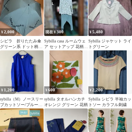
2,000
300
5,480
¥
現在 ¥
¥
シビラ 折りたたみ傘
Sybilla casa ルームウェ
Sybilla ジャケット ライ
グリーン系 ドット柄
ア セットアップ 花柄
トグリーン
［変更:やや傷や汚れあ
L ダメージあり
り］
1,200
600
2,200
¥
¥
¥
sybilla（M）ノースリー
sybilla タオルハンカチ
Sybilla シビラ 半袖カッ
ブカットソー/ブルー系/
オレンジ グリーン 花柄
トソー カラフル刺繍
コットン/サイドスリッ
ト