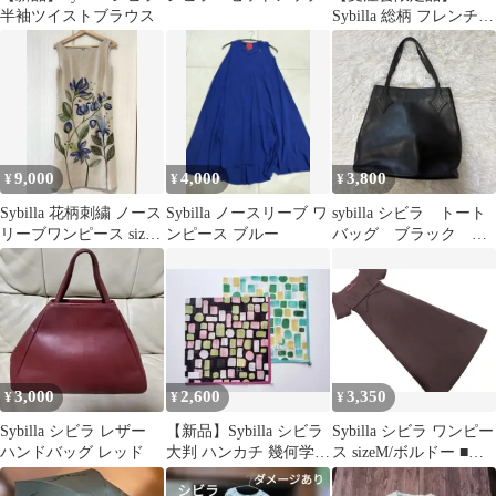
半袖ツイストブラウス
Sybilla 総柄 フレンチス
リーブ ワンピース M
9,000
4,000
3,800
¥
¥
¥
Sybilla 花柄刺繍 ノース
Sybilla ノースリーブ ワ
sybilla シビラ トート
リーブワンピース size
ンピース ブルー
バッグ ブラック レ
Ｌ
ザー A4可
3,000
2,600
3,350
¥
¥
¥
Sybilla シビラ レザー
【新品】Sybilla シビラ
Sybilla シビラ ワンピー
ハンドバッグ レッド
大判 ハンカチ 幾何学模
ス sizeM/ボルドー ■◆
様 パープル グリーン
レディース