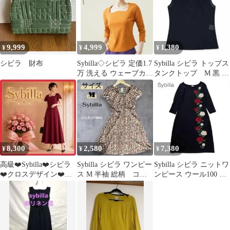
9,999
4,999
1,380
¥
¥
¥
シビラ 財布
Sybilla◇シビラ 定価1.7
Sybilla シビラ トップス
万 洗える ウェーブカッ
タンクトップ M 黒 花
ティングカットソー M
柄 刺繍 日本製
8,300
2,580
7,380
¥
¥
¥
高級❤️Sybilla❤️シビラ
Sybilla シビラ ワンピー
Sybilla シビラ ニットワ
❤️クロスデザイン❤️ロ
ス M 半袖 総柄 コッ
ンピース ウール100 花
ング❤️ワンピース❤️半
トン100% 日本製
刺繍 バラ M 黒
袖❤️ボルドー