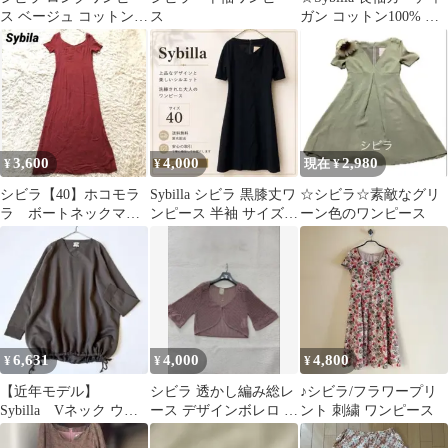
ス ベージュ コットン
ス
ガン コットン100% M
リネン M B4688
サイズ☆
3,600
4,000
2,980
¥
¥
現在 ¥
シビラ【40】ホコモラ
Sybilla シビラ 黒膝丈ワ
☆シビラ☆素敵なグリ
ラ ボートネックマキ
ンピース 半袖 サイズ40
ーン色のワンピース
シ丈ワンピース 格子
ケーブル編みねじねじ
柄 赤
6,631
4,000
4,800
¥
¥
¥
【近年モデル】
シビラ 透かし編み総レ
♪シビラ/フラワープリ
Sybilla Vネック ウー
ース デザインボレロ サ
ント 刺繍 ワンピース
ルニットチュニック M
ーモンピンク