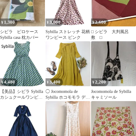
1,300
3,000
2,600
¥
¥
¥
シビラ ピロケース
Sybilla ストレッチ 花柄
⬜︎ シビラ 大判風呂
Sybilla casa 枕カバー
ワンピース ピンク
敷 ⬜︎
4,480
3,400
2,200
¥
¥
¥
【美品】シビラ Sybilla
◯ Jocomomola de
Jocomomola de Sybilla
カシュクールワンピー
Sybilla ホコモモラ デ
キャミソール
ス チェック プラヤ M
シビラ シルク シアー
ワンピース ドレス /26N