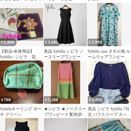
ン100% シビラ
1,800
3,680
3,999
¥
¥
¥
【新品•未使用品】
美品 Sybilla シビラ ノ
Sybilla casa タオル地 ル
Sybilla / シビラ 花
ースリーブワンピース
ームウェアワンピース
柄 ハンカチ 2枚
変形ヘム コットン
LL 綿100％
700
5,280
5,490
¥
¥
¥
Sybillaキーリング ポー
★シビラ ★ノースリー
美品 シビラ Sybilla 7分
チ グリーン
ブワンピース 配色切
丈 パフスリーブ カット
替 コットン混
ソー ボートネック