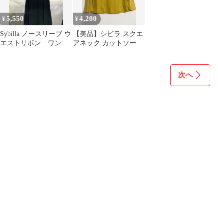
5,550
4,200
¥
¥
Sybilla ノースリーブ ウ
【美品】シビラ スクエ
エストリボン ワンピ
アネック カットソー M
ース 麻混 リネン シビ
マスタードイエロー 日
ラ
本製
次へ