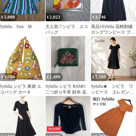
5,000
2,022
3,746
¥
¥
¥
Sybilla Size M
大人気♡シビラ エコ
美品⭐︎Sybilla 花柄刺繍
バッグ
ロングワンピース ブラ
ック ［B223］
3,500
1,499
1,500
¥
¥
¥
Sybilla シビラ 東袋 エ
Sybilla シビラ RAMO
Sybilla★ シビラ ワ
コバッグ カーキ
二つ折り牛革 財布 花柄
ンピース エレガン
刺繍 グリーン
ス ブラック 上品
ストレッチ素材
10%OFF