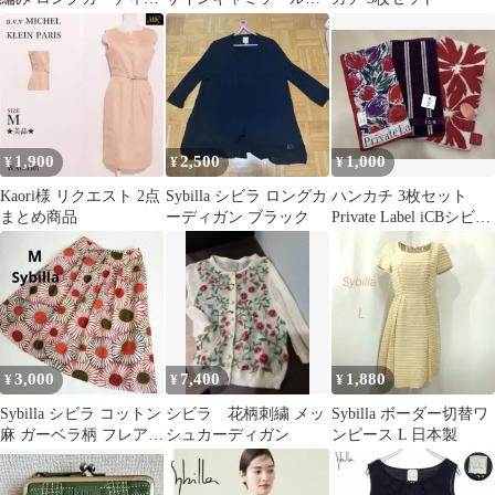
ン シビラ
タンクトップ 黒 M
1,900
2,500
1,000
¥
¥
¥
Kaori様 リクエスト 2点
Sybilla シビラ ロングカ
ハンカチ 3枚セット
まとめ商品
ーディガン ブラック
Private Label iCBシビラ
新品未使用
3,000
7,400
1,880
¥
¥
¥
Sybilla シビラ コットン
シビラ 花柄刺繍 メッ
Sybilla ボーダー切替ワ
麻 ガーベラ柄 フレアス
シュカーディガン
ンピース L 日本製
カート ひざ丈