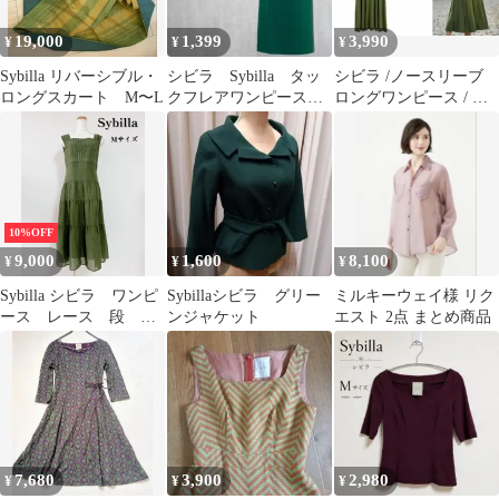
19,000
1,399
3,990
¥
¥
¥
Sybilla リバーシブル・
シビラ Sybilla タッ
シビラ /ノースリーブ
ロングスカート M〜L
クフレアワンピース
ロングワンピース / M
半袖 膝丈 グリー
日本製 /洗える
ン サイズM
10%OFF
9,000
1,600
8,100
¥
¥
¥
Sybilla シビラ ワンピ
Sybillaシビラ グリー
ミルキーウェイ様 リク
ース レース 段 ノ
ンジャケット
エスト 2点 まとめ商品
ースリーブ
7,680
3,900
2,980
¥
¥
¥