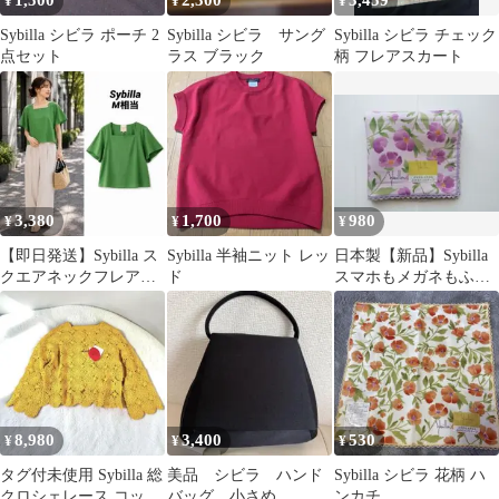
1,500
2,300
3,459
¥
¥
¥
Sybilla シビラ ポーチ 2
Sybilla シビラ サング
Sybilla シビラ チェック
点セット
ラス ブラック
柄 フレアスカート
3,380
1,700
980
¥
¥
¥
【即日発送】Sybilla ス
Sybilla 半袖ニット レッ
日本製【新品】Sybilla
クエアネックフレアス
ド
スマホもメガネもふけ
リーブカットソー M相
る ハンカチ 花柄 パー
当
プル
8,980
3,400
530
¥
¥
¥
タグ付未使用 Sybilla 総
美品 シビラ ハンド
Sybilla シビラ 花柄 ハ
クロシェレース コット
バッグ 小さめ
ンカチ