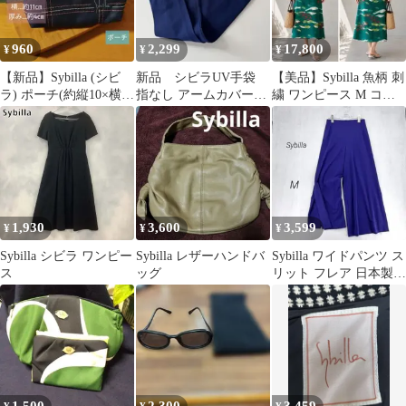
960
2,299
17,800
¥
¥
¥
【新品】Sybilla (シビ
新品 シビラUV手袋
【美品】Sybilla 魚柄 刺
ラ) ポーチ(約縦10×横11
指なし アームカバー
繍 ワンピース M コッ
㎝厚み4㎝)
花柄刺繍 日本製 ロン
トン 日本製
グ 綿100%
1,930
3,600
3,599
¥
¥
¥
Sybilla シビラ ワンピー
Sybilla レザーハンドバ
Sybilla ワイドパンツ ス
ス
ッグ
リット フレア 日本製
M ブルー系 ドレープ