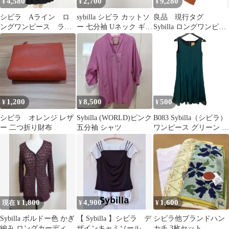
4,580
2,700
9,280
¥
¥
¥
シビラ Aライン ロ
sybilla シビラ カットソ
良品 現行タグ
ングワンピース ラウ
ー 七分袖 Uネック ギャ
Sybilla ロングワンピー
ンドネック ブラッ
ザー切替 フロントシャ
ス 腰リボン Aライ
ク 美シルエット
ーリング コットンナイ
ン フレア
ロンウール 日本製 レデ
ィース フェミニン モー
ド ブラック サイズL
NA270
1,200
8,500
500
¥
¥
¥
シビラ オレンジ レザ
Sybilla (WORLD)ピンク
B083 Sybilla（シビラ）
ー 二つ折り財布
五分袖 シャツ
ワンピース グリーン ト
リアセテート ピンタッ
ク
1,800
4,900
1,600
現在 ¥
¥
¥
Sybilla ボルドー色 かぎ
【 Sybilla 】シビラ デ
シビラ他ブランドハン
編み ロングカーディガ
ザインキャミソール
カチ 3枚セット