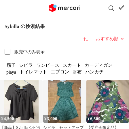
Sybilla の検索結果
並び替え
販売中のみ表示
扇子
シビラ
ワンピース
スカート
カーディガン
トイレマット
エプロン
財布
ハンカチ
playa
4,500
3,000
6,500
¥
¥
¥
【新品】Sybilla シビラ
シビラ セットアップ
【受注会限定品】