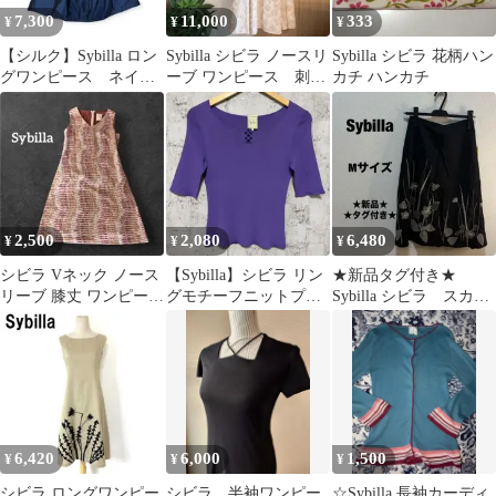
7,300
11,000
333
¥
¥
¥
【シルク】Sybilla ロン
Sybilla シビラ ノースリ
Sybilla シビラ 花柄ハン
グワンピース ネイビ
ーブ ワンピース 刺
カチ ハンカチ
ー 光沢 ウエストリ
繍 フレア シルク
ボン
混 花柄
2,500
2,080
6,480
¥
¥
¥
シビラ Vネック ノース
【Sybilla】シビラ リン
★新品タグ付き★
リーブ 膝丈 ワンピース
グモチーフニットプル
Sybilla シビラ スカー
L ピンク 毛100%
オーバー M
ト ブラック Mサイズ
6,420
6,000
1,500
¥
¥
¥
シビラ ロングワンピー
シビラ 半袖ワンピー
☆Sybilla 長袖カーディ