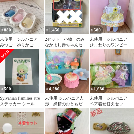
880
1,450
580
¥
¥
¥
未使用 シルバニア
2セット 小物 のみ
未使用 シルバニア
みつご ゆりかご ベ
なかよし赤ちゃんセッ
ひまわりのワンピー
ビーベッド
ト おとまり シルバ
ス 大人サイズ お母
ニア 人形
さん 着せ替え 服
500
4,280
1,680
¥
¥
¥
Sylvanian Families atre
未使用 シルバニア人
未使用 シルバニア
ステッカー シール
形 妖精のおともだち
ペア着せ替えセッ
セット 森のふしぎな
ト イースター 女
赤ちゃん
の子 男の子