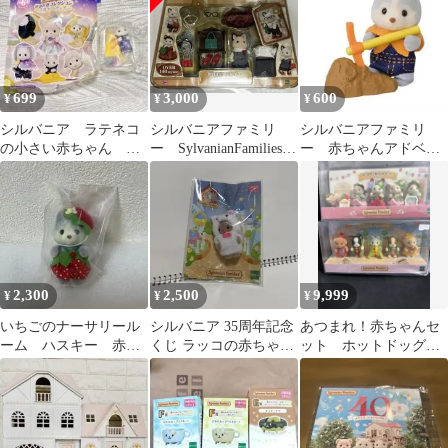
699
3,000
600
¥
¥
¥
シルバニア ラテネコ
シルバニアファミリ
シルバニアファミリ
の小さい赤ちゃん 新
ー SylvanianFamilies
ー 赤ちゃんアドベン
品 未開封
TOWN
チャーシリーズ
2,300
2,500
9,999
¥
¥
¥
いちごのナーサリール
シルバニア 35周年記念
あつまれ！赤ちゃんセ
ーム ハスキー 赤ち
くじ ラッコの赤ちゃん
ット ホットドッグ
ゃん シルバニアファ
着ぐるみ
いちご ２個セット売
ミリー
り