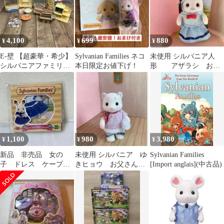
ット Families STマーク
認証 ドールハウス
コ-76 おもちゃ
4,100
699
880
¥
¥
¥
E-壁 【超豪華・希少】
Sylvanian Families ネコ
未使用 シルバニア人
シルバニアファミリー
本日限定お値下げ！
形 アザラシ お母
森の学校 ＆ お店屋さん
さん 大人サイズ 服
大量まとめ
付き
1,100
980
3,980
¥
¥
¥
新品 非売品 女の
未使用 シルバニア ゆ
Sylvanian Families
子 ドレス ケープ
きヒョウ お父さん
[Import anglais](中古品)
シルバニアファミリ
大人サイズ シルバニ
ー シルバニア 小
ア人形
物 服