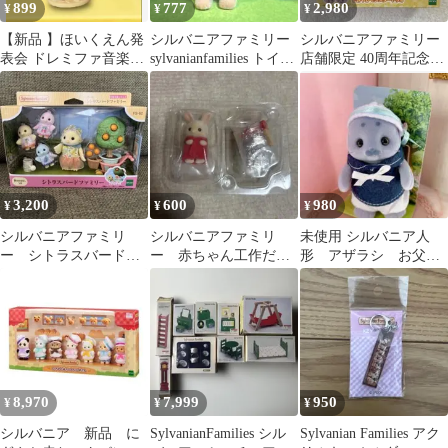
899
777
2,980
¥
¥
¥
【新品 】ほいくえん発
シルバニアファミリー
シルバニアファミリー
表会 ドレミファ音楽
sylvanianfamilies トイプ
店舗限定 40周年記念商
隊 メイプルネコの赤
ードル 赤ちゃん
品 にぎやかモンスター
ちゃん
トリオ
3,200
600
980
¥
¥
¥
シルバニアファミリ
シルバニアファミリ
未使用 シルバニア人
ー シトラスバード
ー 赤ちゃん工作だい
形 アザラシ お父さ
フルーツ鳥 赤ちゃ
すきシリーズ
ん 大人サイズ 服付
ん お母さん 人形
き
8,970
7,999
950
¥
¥
¥
シルバニア 新品 に
SylvanianFamilies シル
Sylvanian Families アク