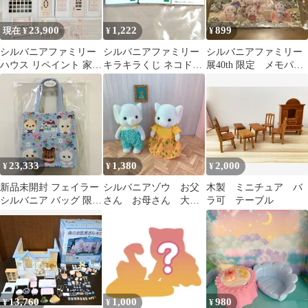
23,900
1,222
899
現在 ¥
¥
¥
シルバニアファミリー
シルバニアファミリー
シルバニアファミリー
ハウス リペイント 家具
キラキラくじ ネコドー
展40th 限定 メモパッ
付き 白×ピンク×ゴール
ナツ ウサギカップ
ド スクエア
ド 観賞用
23,333
1,380
2,000
¥
¥
¥
新品未開封 フェイラー
シルバニアゾウ お父
木製 ミニチュア バ
シルバニア バッグ 限定
さん お母さん 大人
ラ可 テーブル
ペールブルー ターコイ
サイズ シルバニア人
ズブルー
形
13,760
1,000
980
¥
¥
¥