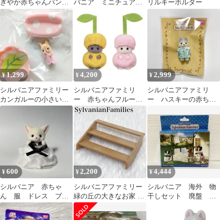
ぎやか赤ちゃんパン屋
バニア ミニチュア
リルキーホルダー
さん SylvanianFamilies
家具 ブランコ 初期
1,299
4,200
2,999
¥
¥
¥
シルバニアファミリー
シルバニアファミリ
シルバニアファミリ
カンガルーの小さい赤
ー 赤ちゃんフルーツ
ー ハスキーの赤ちゃ
ちゃん お花のベット き
パーティー
ん パーク限定 非売
のこのソファー
品
600
2,200
4,444
¥
¥
¥
シルバニア 赤ちゃ
シルバニアファミリー
シルバニア 海外 物
ん 服 ドレス ブラ
緑の丘の大きなお家 緑
干しセット 廃盤 希
ウン
の丘のすてきなお家 階
少
段 ステップ