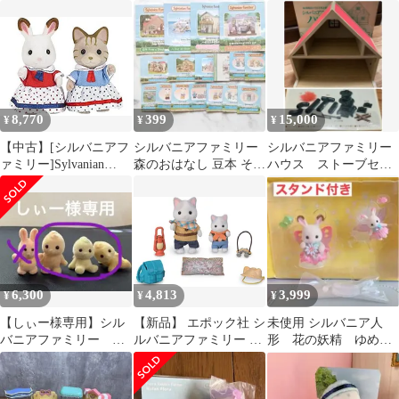
シルバニア お店
8,770
399
15,000
¥
¥
¥
【中古】[シルバニアフ
シルバニアファミリー
シルバニアファミリー
ァミリー]Sylvanian
森のおはなし 豆本 そよ
ハウス ストーブセッ
Families Seaside Friends
風丘のお家 コアラファ
ト エポック社 初期
5232 [並行輸入品]
ミリー 他
6,300
4,813
3,999
¥
¥
¥
【しぃー様専用】シル
【新品】 エポック社 シ
未使用 シルバニア人
バニアファミリー 天
ルバニアファミリー -
形 花の妖精 ゆめい
使ちゃん 妖精の赤ち
ラテネコきょうだい ど
ろフェアリーキャッス
ゃん 初期廃盤レア
きどき探検セット
ル人形 スタンド付き
Sylvanian 人形・家具セ