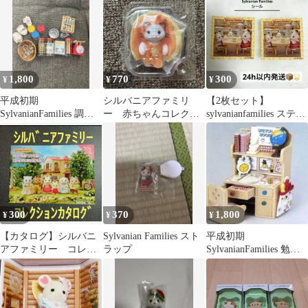
1,800
770
300
¥
¥
¥
平成初期
シルバニアファミリ
【2枚セット】
SylvanianFamilies 調理
ー 赤ちゃんコレクシ
sylvanianfamilies ステッ
器具セット シルバニ
ョン〜ハッピースイー
カー ショコラウサギ
ア
ツシリーズ〜 ラテネ
コ
300
370
1,800
¥
¥
¥
【カタログ】シルバニ
Sylvanian Families スト
平成初期
アファミリー コレク
ラップ
SylvanianFamilies 勉強
ションカタログ 2023
机セット シルバニア
vol.2
ファミリー