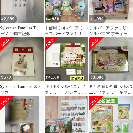
2,999
4,980
1,999
¥
¥
¥
Sylvanian Families Tシ
未使用 シルバニア シト
シルバニアファミリー
ャツ 40周年記念 Lサ
ラスバードファミリ
シルバニア ブティッ
イズ
ー お父さん お母さ
ク ファッションドレ
ん 赤ちゃん
スショップセット
570
4,180
3,300
¥
¥
¥
Sylvanian Families ステ
FEILER シルバニアフ
まとめ買い可能 シルバ
ッカー
ァミリー ハンカチ
ニアファミリー キラキ
フェイラー シルバニ
ラくじ D賞 赤ちゃんパ
ア コラボ限定
フェトリオ