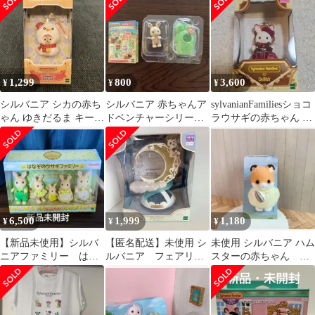
シルバニア ペア
ーレンス
1,299
800
3,600
¥
¥
¥
シルバニア シカの赤ち
シルバニア 赤ちゃんア
sylvanianFamiliesショコ
ゃん ゆきだるま キーチ
ドベンチャーシリー
ラウサギの赤ちゃん ダ
ェーン
ズ ミルクうさぎの小
イヤモンドショコラ
さい赤ちゃん
6,500
1,999
1,180
¥
¥
¥
【新品未使用】シルバ
【匿名配送】未使用 シ
未使用 シルバニア ハム
ニアファミリー はな
ルバニア フェアリー
スターの赤ちゃん ク
ぞのウサギファミリ
チャーム トワイライ
リーム色 シルバニア
ー 福岡限定
ト 人形無し
人形 ファミリー