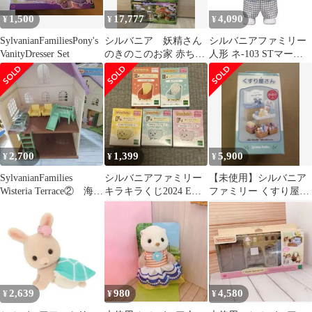
1,500
17,777
4,090
¥
¥
¥
SylvanianFamiliesPony's
シルバニア 妖精さん
シルバニアファミリー
VanityDresser Set
のきのこのお家 赤ちゃ
人形 ネ-103 STマーク
ん星空コンサート 新
認証 3歳以上 おもちゃ
品未開封 セット
ドールハウス Sylvanian
Families エポッ
2,700
1,399
5,900
¥
¥
¥
SylvanianFamilies
シルバニアファミリー
【未使用】シルバニア
Wisteria Terrace② 海
キラキラくじ2024 E賞
ファミリー くすり屋さ
外 家
F賞セット
ん H-11 廃盤品 2003年
製
2,639
980
4,580
¥
¥
¥