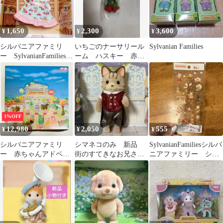
1,650
2,300
3,600
¥
¥
¥
シルバニアファミリ
いちごのナーサリール
Sylvanian Families
ー SylvanianFamilies
ーム ハスキー 赤ち
ファンクラブ 特典
ゃん シルバニアファ
ミリー
1%OFF
12,980
2,050
555
¥
¥
¥
シルバニアファミリ
シマネコのみ 新品
SylvanianFamiliesシルバ
ー 赤ちゃんアドベン
街のすてきなお兄さん
ニアファミリー シー
チャーシリーズ 16個
セット シルバニアフ
ル エポック社 公式
セット(1BOX) 正規品
ァミリー
sylvanianfamilies