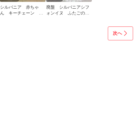
シルバニア 赤ちゃ
廃盤 シルバニアシフ
ん キーチェーン ト
ォンイヌ ふたごの赤
リオ まとめ売り 新
ちゃん シルバニア人
品 未使用 未開封
形 シルバニア犬
次へ