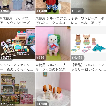
980
1,480
1,300
¥
¥
¥
8.未使用 シルバニ
未使用 シルバニア ほし
子供 ワンピース ボ
ア タウンシリーズ
ぞらネコ クロネコ
レロ のみ ほしぞら
５点セット お姉さ
お父さん 大人 シルバニ
ネコの仕立て屋さん
ん 子供 女の子
ア人形
シルバニア リバティ
5,750
980
4,453
¥
¥
¥
シルバニアファミリ
未使用 シルバニア人
【新品】シルバニアフ
ー 森のようちえん
形 ラッコのお父さ
ァミリー ほいくえん な
赤ちゃん遊具セット
ん シルバニアファミ
かよし赤ちゃんセット
幼稚園 レア
リー ラッコ
-水あそび- S-75 ドール
ハウス Sylvanian
Families
27,777
1,980
¥
¥