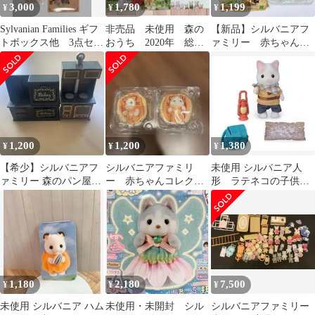
3,000
1,780
1,199
¥
¥
¥
Sylvanian Families ギフ
非売品 未使用 森の
【新品】シルバニアフ
トボックス他 3点セッ
おうち 2020年 総選
ァミリー 赤ちゃんア
ト
挙 2020 コレクション
ドベンチャーシリー
カタログ
ズ アザラシの赤ちゃ
ん
1,200
1,200
1,380
¥
¥
¥
【希少】シルバニアフ
シルバニアファミリ
未使用 シルバニア人
ァミリー 森のパン屋さ
ー 赤ちゃんコレクシ
形 ラテネコの子供サ
ん 付属品 オーブン コ
ョン〜ハッピースイー
イズ 冒険 探検 シ
ンロ 家具 黒
ツシリーズ〜 ラテネ
ルバニアファミリー
コ
1,180
2,180
7,500
¥
¥
¥
未使用 シルバニア ハム
未使用・未開封 シル
シルバニアファミリー