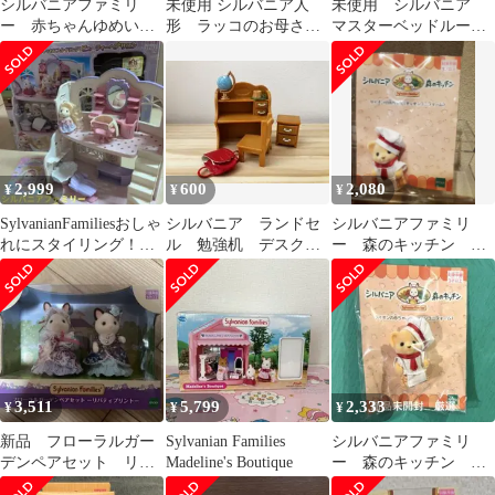
シルバニアファミリ
未使用 シルバニア人
未使用 シルバニア
ー 赤ちゃんゆめいろ
形 ラッコのお母さ
マスターベッドルーム
マリン カメ みるく
ん シルバニアファミ
セット Sylvanian
ウサギの赤ちゃん
リー
2,999
600
2,080
¥
¥
¥
SylvanianFamiliesおしゃ
シルバニア ランドセ
シルバニアファミリ
れにスタイリング！ビ
ル 勉強机 デスクセ
ー 森のキッチン ラ
ューティーヘアサロン
ット
イオンの赤ちゃん ロ
ーレンス
3,511
5,799
2,333
¥
¥
¥
新品 フローラルガー
Sylvanian Families
シルバニアファミリ
デンペアセット リバ
Madeline's Boutique
ー 森のキッチン ラ
ティプリント 人形
イオンの赤ちゃん ロ