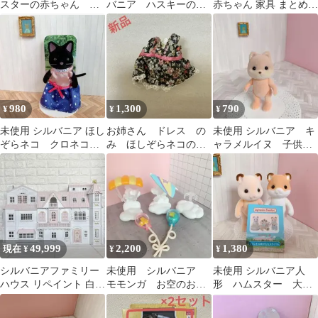
スターの赤ちゃん オ
バニア ハスキーの赤
赤ちゃん 家具 まとめ売
レンジ ひまわり シ
ちゃん リンネア ane
り
ルバニア人形
ひめ
980
1,300
790
¥
¥
¥
未使用 シルバニア ほし
お姉さん ドレス の
未使用 シルバニア キ
ぞらネコ クロネコ
み ほしぞらネコの仕
ャラメルイヌ 子供サ
お母さん 大人 シルバニ
立て屋さん シルバニ
イズ 女の子男の子
ア人形
ア 小物
人形
49,999
2,200
1,380
現在 ¥
¥
¥
シルバニアファミリー
未使用 シルバニア
未使用 シルバニア人
ハウス リペイント 白×
モモンガ お空のおさ
形 ハムスター 大人
ピンク 観賞用
んぽセット ハングラ
サイズ お父さん お
イダー パラシュート
母さん