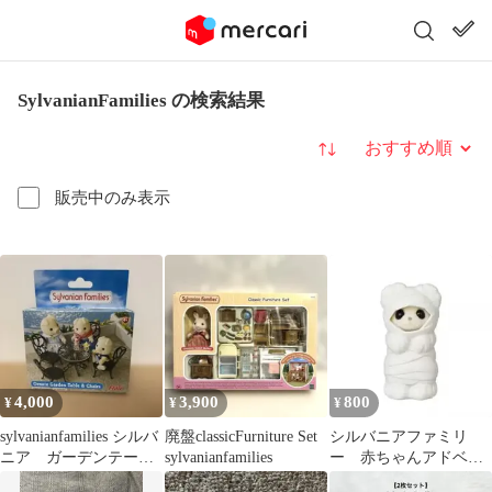
SylvanianFamilies の検索結果
並び替え
販売中のみ表示
4,000
3,900
800
¥
¥
¥
sylvanianfamilies シルバ
廃盤classicFurniture Set
シルバニアファミリ
ニア ガーデンテーブ
sylvanianfamilies
ー 赤ちゃんアドベン
ル・チェアセット
チャーシリーズ