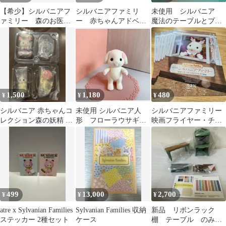
【希少】シルバニアフ
シルバニアファミリ
未使用 シルバニア
ァミリー 森のお医者
ー 赤ちゃんアドベン
魔法のテーブルとブル
さんギフトセット ト
チャーシリーズ
ーのソファー 家具
イザらス 病院
1,500
1,180
480
¥
¥
¥
シルバニア 赤ちゃんコ
未使用 シルバニア人
シルバニアファミリー
レクション森の妖精 ラ
形 フローラウサギ
映画フライヤー・チラ
テネコ 小さい赤ちゃん
子供サイズ ピンクお
シ 10枚セット
ショコラウサギ
花 髪飾り
499
13,000
2,700
¥
¥
¥
atre x Sylvanian Families
Sylvanian Families 収納
新品 リボンラック
ステッカー 2種セット
ケース
棚 テーブル のみ