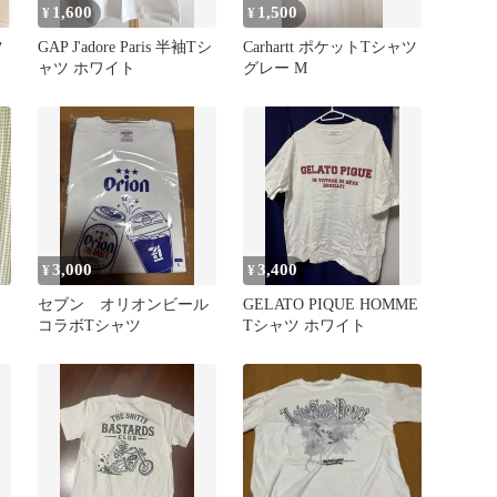
1,600
1,500
¥
¥
ツ
GAP J'adore Paris 半袖Tシ
Carhartt ポケットTシャツ
ャツ ホワイト
グレー M
3,000
3,400
¥
¥
セブン オリオンビール
GELATO PIQUE HOMME
コラボTシャツ
Tシャツ ホワイト