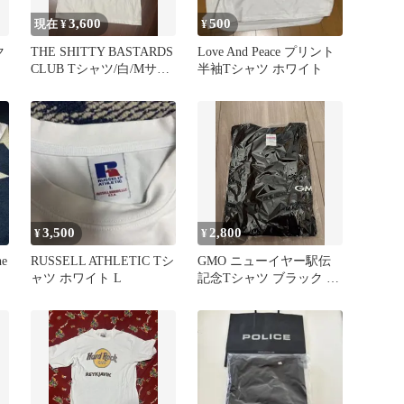
3,600
500
現在 ¥
¥
ク
THE SHITTY BASTARDS
Love And Peace プリント
CLUB Tシャツ/白/Mサイ
半袖Tシャツ ホワイト
ズ
3,500
2,800
¥
¥
he
RUSSELL ATHLETIC Tシ
GMO ニューイヤー駅伝
ャツ ホワイト L
記念Tシャツ ブラック L
サイズ