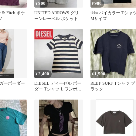
900
980
¥
¥
e & Fitch ポケ
UNITED ARROWS グリ
ikka バイカラー Tシャ
ツ
ーンレーベル ポケットT
Mサイズ
シャツ
2,400
1,500
¥
¥
ガーボーダー
DIESEL ディーゼル ボー
REEF SURF Tシャツ ブ
ダー Tシャツ L ワンポイ
ラック
ントロゴ 半袖 Y2K