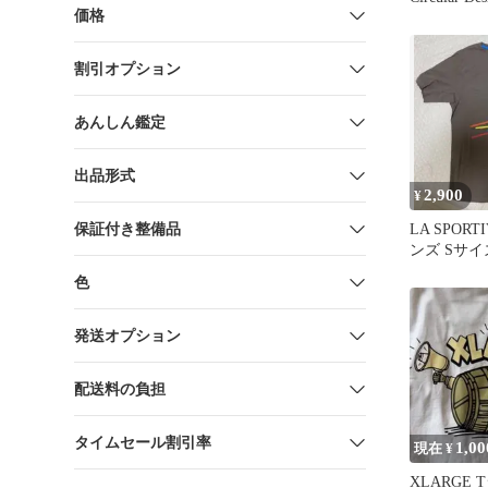
価格
割引オプション
あんしん鑑定
出品形式
2,900
¥
保証付き整備品
LA SPORT
ンズ Sサイ
色
発送オプション
配送料の負担
タイムセール割引率
1,00
現在 ¥
XLARGE