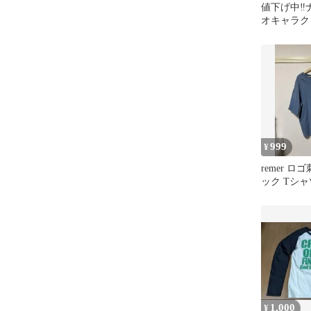
値下げ中‼️
オキャラク
ロクリリン
L
999
¥
remer ロ
ック Tシャ
1,000
¥