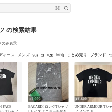
ツ の検索結果
中のみ表示
ディース
メンズ
半袖
まとめ売り
ブランド
90s
xl
y2k
2,000
1,600
¥
¥
H FACE
BACARDI ロングTシャツ
UNDER ARMOUR Tシ
esign Tシャツ
Lサイズ ミニポーチ付き
ツ メンズ M