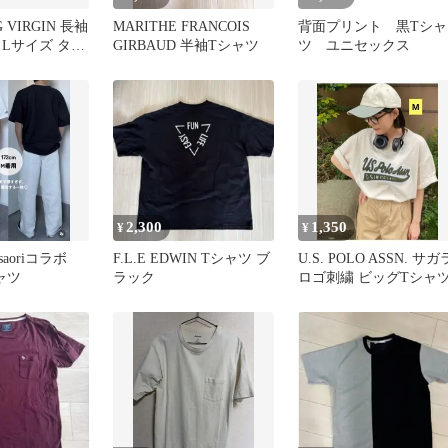
G VIRGIN 長袖
MARITHE FRANCOIS
背面プリント 黒Tシャ
 Lサイズ タグ
GIRBAUD 半袖Tシャツ
ツ ユニセックス
2,300
1,350
¥
¥
aoriコラボ
F.L.E EDWIN Tシャツ ブ
U.S. POLO ASSN. サガ
ャツ
ラック
ロゴ刺繍 ビッグTシャ