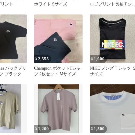
プリント
ホワイト Sサイズ
ロゴプリント長袖Ｔシ
ツ
2,555
1,000
¥
¥
zales バックプリ
Champion ポケットTシャ
NIKE メンズＴシャツ 
ツ ブラック
ツ 2枚セット Mサイズ
サイズ
1,200
1,500
¥
¥