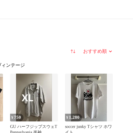
並び替え
ヴィンテージ
750
1,280
¥
¥
ャ
GU ハーフジップスウェT
soccer junky Tシャツ ホワ
Pennsylvania 半袖
イト