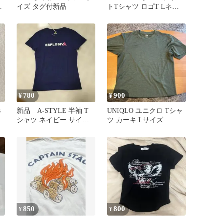
ャ
イズ タグ付新品
トTシャツ ロゴT Lネイ
ビー90s 古着
780
900
¥
¥
Ｓ
新品 A-STYLE 半袖 T
UNIQLO ユニクロ Tシャ
シャツ ネイビー サイズ
ツ カーキ Lサイズ
S ビーチウェア
850
800
¥
¥