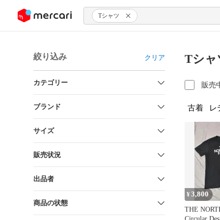
ンツにスキップ
Tシャツ
絞り込み
Tシャ
クリア
カテゴリー
販売
ブランド
古着
レ
サイズ
販売状況
出品者
3,800
¥
商品の状態
THE NORT
Circular D