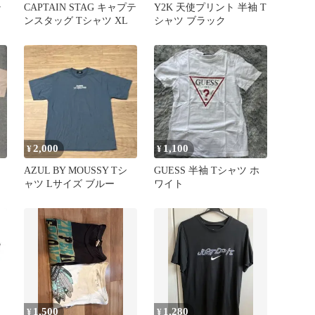
ャ
CAPTAIN STAG キャプテ
Y2K 天使プリント 半袖 T
ンスタッグ Tシャツ XL
シャツ ブラック
2,000
1,100
¥
¥
ン
AZUL BY MOUSSY Tシ
GUESS 半袖 Tシャツ ホ
ャツ Lサイズ ブルー
ワイト
1,500
1,280
¥
¥