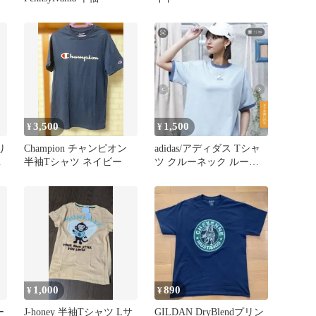
3,500
1,500
¥
¥
り
Champion チャンピオン
adidas/アディダス Tシャ
ブ
半袖Tシャツ ネイビー
ツ クルーネック ルーズ
ー
フィット
1,000
890
¥
¥
ー
J-honey 半袖Tシャツ Lサ
GILDAN DryBlendプリン