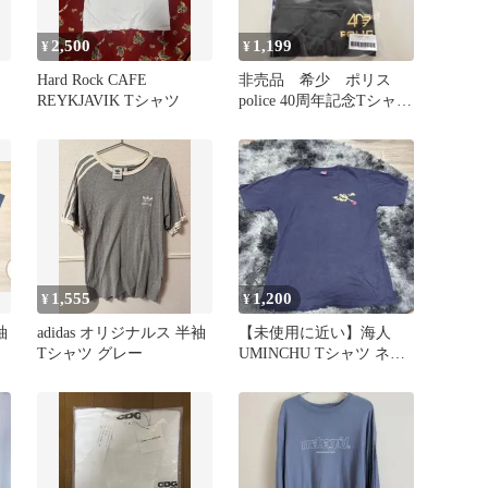
2,500
1,199
¥
¥
Hard Rock CAFE
非売品 希少 ポリス
REYKJAVIK Tシャツ
police 40周年記念Tシャツ
ショッパー
1,555
1,200
¥
¥
袖
adidas オリジナルス 半袖
【未使用に近い】海人
Tシャツ グレー
UMINCHU Tシャツ ネイ
ビー L