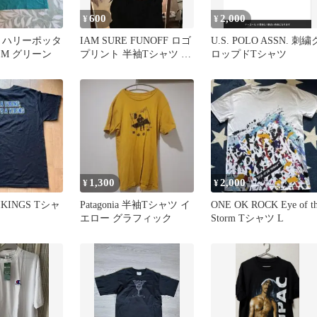
600
2,000
¥
¥
tter ハリーポッタ
IAM SURE FUNOFF ロゴ
U.S. POLO ASSN. 刺繍
 M グリーン
プリント 半袖Tシャツ ブ
ロップドTシャツ
ラック
1,300
2,000
¥
¥
IKINGS Tシャ
Patagonia 半袖Tシャツ イ
ONE OK ROCK Eye of t
ク
エロー グラフィック
Storm Tシャツ L