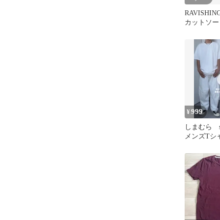
RAVISHIN
カットソー
付新品
999
¥
しまむら s
メンズTシ