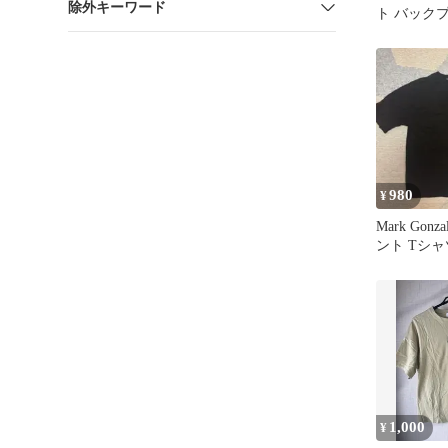
除外キーワード
ト バック
980
¥
Mark Gon
ント Tシャ
1,000
¥