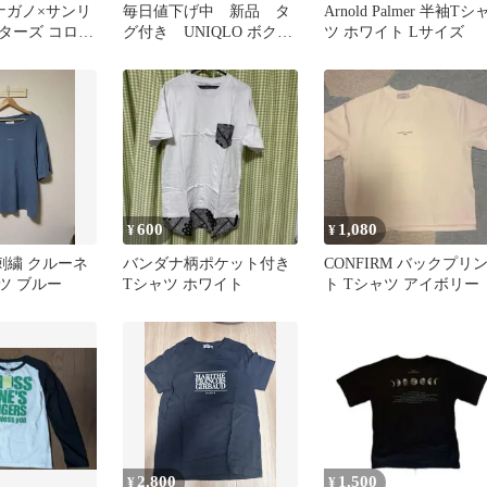
ナガノ×サンリ
毎日値下げ中 新品 タ
Arnold Palmer 半袖Tシ
ターズ コロコ
グ付き UNIQLO ボクシ
ツ ホワイト Lサイズ
半袖Tシャツ
ークロップドＴシャツ
メンズS
600
1,080
¥
¥
ゴ刺繍 クルーネ
バンダナ柄ポケット付き
CONFIRM バックプリ
ツ ブルー
Tシャツ ホワイト
ト Tシャツ アイボリー
2,800
1,500
¥
¥