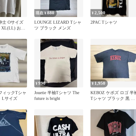
880
2,500
現在 ¥
¥
紳士 Oサイズ
LOUNGE LIZARD Tシャ
2PAC Tシャツ
 XL(LL) お盆
ツ ブラック メンズ
だけ
990
1,950
¥
¥
グラフィックTシャ
Jouetie 半袖Tシャツ The
KEBOZ ケボズ ロゴ 半
 Lサイズ
future is bright
Tシャツ ブラック 黒 ビ
ッグロゴ メンズ