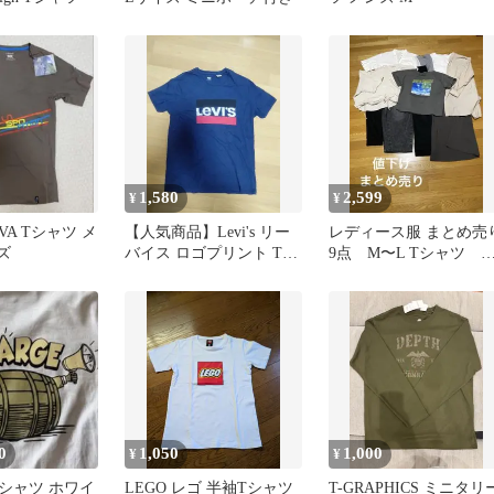
1,580
2,599
¥
¥
IVA Tシャツ メ
【人気商品】Levi's リー
レディース服 まとめ売
ズ
バイス ロゴプリント Tシ
9点 M〜L Tシャツ 
ャツ ブルー
ラウス パンツ スカ
ト
0
1,050
1,000
¥
¥
 Tシャツ ホワイ
LEGO レゴ 半袖Tシャツ
T-GRAPHICS ミニタリ