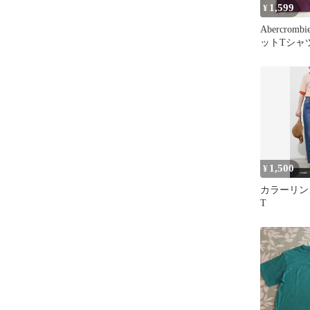
1,599
¥
Abercrombi
ットTシャ
1,500
¥
カラーリン
T