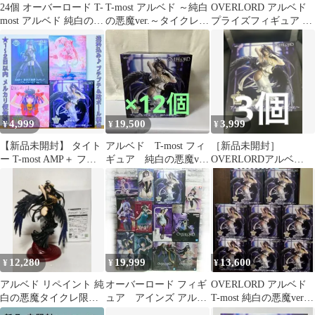
24個 オーバーロード T-
T-most アルベド ～純白
OVERLORD アルベド
most アルベド 純白の悪
の悪魔ver.～タイクレ限
プライズフィギュア 3
魔ver. ④
定3体セット
点セット
4,999
19,500
3,999
¥
¥
¥
【新品未開封】 タイト
アルベド T-most フィ
［新品未開封］
ー T-most AMP＋ フィ
ギュア 純白の悪魔ver
OVERLORDアルベ
ギュア 4種セット
12個まとめ売り
ド フィギュア 純白
の悪魔ver 3個
12,280
19,999
13,600
¥
¥
¥
アルベド リペイント 純
オーバーロード フィギ
OVERLORD アルベド
白の悪魔タイクレ限定
ュア アインズ アルベ
T-most 純白の悪魔ver.
ver オーバーロード
ド シャルティア ナーベ
フィギュア 8個セット