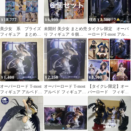
18,777
6,999
3,500
¥
¥
現在 ¥
美少女 系 プライズ
未開封 美少女 まとめ売
タイクレ限定 オーバ
フィギュア まとめ販
り フィギュア ６個
ーロードT-most アルベ
売
LF8361 f107
ドフィギュア 純白の
悪魔ver.
1,400
2,250
8,500
¥
¥
¥
オーバーロード T-most
オーバーロード T-most
【タイクレ限定】オー
フィギュア アルベド～
アルベド フィギュア～
バーロード フィギュ
純白の悪魔ver.～
純白の悪魔ver.～
ア ４点セット