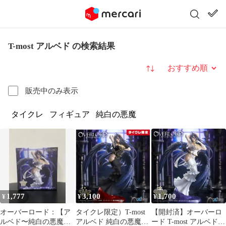
T-most アルベド の検索結果
並び替え
販売中のみ表示
タイクレ
フィギュア
純白の悪魔
1,777
3,100
1,700
¥
¥
¥
オーバーロード：【ア
タイクレ限定）T-most
【開封済】オーバーロ
ルベド〜純白の悪魔
アルベド 純白の悪魔
ード T-most アルベド