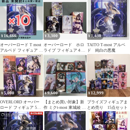
ラル バニー
16,666
3,300
1,430
¥
¥
¥
オーバーロード T most
オーバーロード ホロ
TAITO T-most アルベ
アルベド フィギュア 純
ライブ フィギュア４点
ド 純白の悪魔
白の悪魔 ver. 10個
セット
5,000
9,600
12,999
¥
¥
¥
OVERLORD オーバー
【まとめ買い対象】新
プライズフィギュアま
ロード フィギュア 5体
作 ミクt-most 東城綾 ア
とめ売り 15点セット
セット
ルベド海賊 フリーレン
探偵