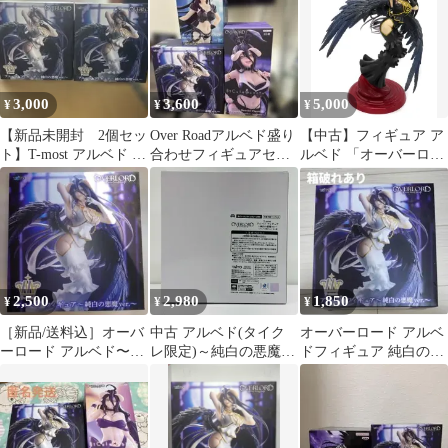
3,000
3,600
5,000
¥
¥
¥
【新品未開封 2個セッ
Over Roadアルベド盛り
【中古】フィギュア ア
ト】T-most アルベド フ
合わせフィギュアセッ
ルベド 「オーバーロー
ィギュア ～純白の悪魔
ト
ド」 T-most アルベド
ver
フィギュア～純白の悪
魔ver.～ タイクレ限定
2,500
2,980
1,850
¥
¥
¥
［新品/送料込］オーバ
中古 アルベド(タイク
オーバーロード アルベ
ーロード アルベド〜純
レ限定)～純白の悪魔
ドフィギュア 純白の悪
白の悪魔ver〜 フィギュ
ver.～T-mostフィギュア
Ver.
ア
「オーバーロード」