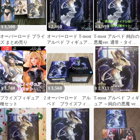
3,500
2,860
3,999
¥
¥
¥
オーバーロード プライ
オーバーロード T-most
T-most アルベド 純白の
ズ まとめ売り
アルベド フィギュア～
悪魔ver. 通常・タイク
純白の悪魔ver.～
レ限定2種セット 未開
封
3,700
3,560
1,333
¥
¥
¥
プライズフィギュア 2
オーバーロード アル
T-most アルベド フィギ
種セット
ベド プライズフィギ
ュア ～純白の悪魔 ver.
ュア ②種
～