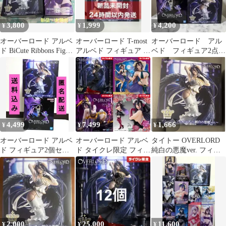
3,800
1,999
4,200
¥
¥
¥
オーバーロード アルベ
オーバーロード T-most
オーバーロード アル
ド BiCute Ribbons Figure
アルベド フィギュア 純
ベド フィギュア2点セ
純白の悪魔
白の悪魔ver.
ット
4,499
7,499
1,666
¥
¥
¥
オーバーロード アルベ
オーバーロード アルベ
タイトー OVERLORD
ド フィギュア2個セッ
ド タイクレ限定 フィギ
純白の悪魔ver. フィギ
ト
ュア 4点セット ③
ュア アルベド
2,000
25,000
11,600
¥
¥
¥