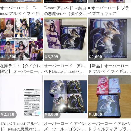
オーバーロード T-
T-most アルベド ～純白
■ オーバーロード プラ
most アルベド フィギュ
の悪魔ver.～（タイクレ
イズフィギュア
ア～純白の悪魔ver.～
限定）12個セット
送料込
11,500
3,299
2,600
¥
¥
¥
在庫ラスト【タイクレ
オーバーロード アル
【新品】オーバーロー
限定】 オーバーロード
ベドBicute T-mostセッ
ド アルベド フィギュア
アルベド 6種セット
ト
純白の悪魔ver. T-most
2,310
8,000
3,800
¥
¥
¥
TAITO T-most アルベ
オーバーロード アイン
オーバーロード アルベ
ド 純白の悪魔ver.(タ
ズ・ウール・ゴウン ア
ド シャルティア プライ