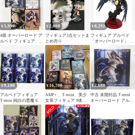
5,999
2,000
8,292
¥
¥
¥
4個 オーバーロード ア
フィギュア3点セットま
フィギュア アルベド
ルベド フィギュア T-
とめ売り
「オーバーロード」 T-
most WEDDING 踊
most アルベド フィギュ
り子
ア〜純白の悪魔ver.〜
タイクレ限定【14日以
内発送】
9,100
16,700
2,680
¥
¥
¥
アルベドフィギュア
AMP+ 、T-most、美少
中古 未開封品 T-most
T-most 純白の悪魔 6体
女系フィギュア 9体セ
オーバーロード アルベ
セット
ット
ド 純白の悪魔ver.
TAITO/タイトー フィギ
ュア pr03491