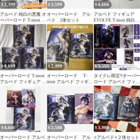
2,399
3,599
4,666
¥
¥
¥
アルベド 純白の悪魔 オ
オーバーロード アル
アルベド フィギュア
ーバーロード T-most フ
ベド 2体セット
EVOLVE T-most 純白の
ィギュア 2026年
悪魔 タイクレ限定
4,699
2,499
3,555
¥
¥
¥
オーバーロード T-most
オーバーロード T-
タイクレ限定‼️オーバー
アルベド フィギュア 純
most アルベド フィギュ
ロード アルベド フィギ
白の悪魔ver. 3体
ア 純白の悪魔ver.
ュア 2種セット
4,666
2,588
3,980
¥
¥
¥
オーバーロード アルベ
オーバーロード アル
⭐アルベド⭐２体セット