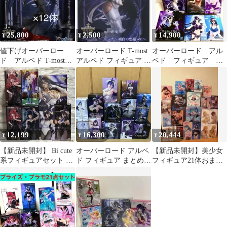
25,800
2,500
14,900
¥
¥
¥
値下げオーバーロー
オーバーロード T-most
オーバーロード アル
ド アルベド T-mostフ
アルベド フィギュア ～
ベド フィギュア ま
ィギュア （タイクレ限
純白の悪魔ver.～
とめ売り8種セット
定） 12体
12,199
16,300
20,444
¥
¥
¥
【新品未開封】 Bi cute
オーバーロード アルベ
【新品未開封】美少女
系フィギュアセット オ
ド フィギュア まとめ売
フィギュア21体おまと
ーバーロード 五等分の
り 13体
めセット
花嫁