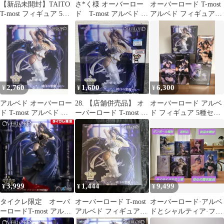
【新品未開封】TAITO
さ*く様 オーバーロー
オーバーロード T-most
T-most フィギュア 5個
ド T-most アルベド フ
アルベド フィギュア～
セット
ィギュア～純白の悪魔
純白の悪魔ver.～
ver.
2,760
1,600
6,300
¥
¥
¥
アルベド オーバーロー
28. 【店舗併売品】 オ
オーバーロード アルベ
ド T-most アルベド フ
ーバーロード T-most ア
ド フィギュア 5種セッ
ィギュア〜純白の悪魔
ルベド フィギュア～純
ト
ver.〜 プライズ
白の悪魔ver.～ ※未開
(451997700) タイトー
封品 ※箱ダメージ有
3,999
1,444
9,499
¥
¥
¥
タイクレ限定 オーバ
オーバーロード T-most
オーバーロード·アルベ
ーロードT-most アルベ
アルベド フィギュア～
ドとシャルティア·フィ
ドフィギュア 純白の
純白の悪魔ver.～
ギュア·7体セット(I)·新