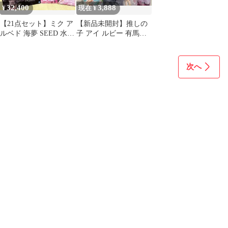
32,400
3,888
¥
現在 ¥
【21点セット】ミク ア
【新品未開封】推しの
ルベド 海夢 SEED 水星
子 アイ ルビー 有馬か
等フィギュア・未組立
な アルベド フィギュア
プラモ
まとめ売り
次へ