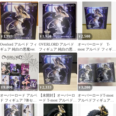
イクレver.)
ルベド フィギュア 4点
ズフィギュア
1,999
1,950
2,500
¥
¥
¥
Overlord アルベド フィ
OVERLORD アルベド
オーバーロード T-
ギュア 純白の悪魔ver.
フィギュア 純白の悪魔
most アルベド フィギュ
ver.
ア～純白の悪魔ver.～
9,000
2,333
3,200
¥
¥
¥
オーバーロード アルベ
【未開封】オーバーロ
オーバーロードT-most
ド フィギュア 7体セッ
ード T-most アルベド
アルベドフィギュア～
ト
フィギュア 純白の悪
純白の悪魔ver.～2個
魔ver.