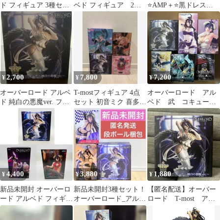
ド フィギュア 3種セッ
ベド フィギュア 2点
⭐AMP＋⭐黒ドレス
ト Ｔ-most Ｃoreful
セット
ver⭐T-most⭐
2,700
7,800
7,200
¥
¥
¥
オーバーロード アルベ
T-mostフィギュア 4点
オーバーロード アル
ド 純白の悪魔ver. フィ
セット 初音ミク 喜多川
ベド 武 コキュート
ギュア
海夢 アルベド アイ
ス モモン フィギュ
ア
4,400
3,880
1,880
¥
¥
¥
新品未開封 オーバーロ
新品未開封3種セット！
【匿名配送】オーバー
ード アルベド フィギュ
オーバーロード_アルベ
ロード T-most アル
ア 3種セット
ド_レースクイーン、ア
ベド フィギュア
ラビア_20