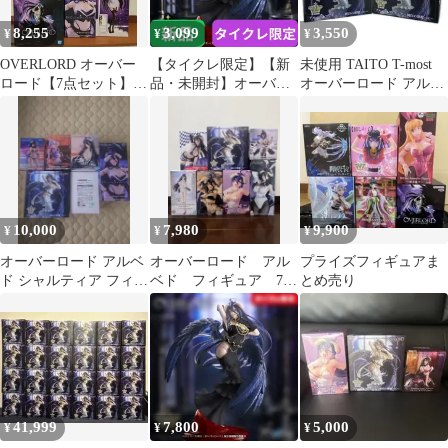
8,255
3,099
3,550
¥
¥
¥
OVERLORD オーバー
【タイクレ限定】【新
未使用 TAITO T-most
ロード【7点セット】
品・未開封】オーバー
オーバーロード アルベ
アルベド シャルティ
ロード T-most アルベ
ド 〜純白の悪魔 ver.〜
ア
ド フィギュア～純白の
フィギュア 2点まとめ
悪魔ver.～（タイクレ限
売り
定）
10,000
7,980
9,900
¥
¥
¥
オーバーロード アルベ
オーバーロード アル
プライズフィギュアま
ド シャルティア フィギ
ベド フィギュア 7体
とめ売り
ュア 6体セット
セット
41,999
7,800
5,000
¥
¥
¥