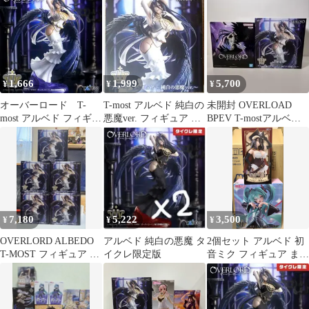
悪魔ver.
品未開封
1,666
1,999
5,700
¥
¥
¥
オーバーロード T-
T-most アルベド 純白の
未開封 OVERLOAD
most アルベド フィギュ
悪魔ver. フィギュア オ
BPEV T-mostアルベド 2
ア～純白の悪魔ver.～
ーバーロード
体セット
7,180
5,222
3,500
¥
¥
¥
OVERLORD ALBEDO
アルベド 純白の悪魔 タ
2個セット アルベド 初
T-MOST フィギュア 5
イクレ限定版
音ミク フィギュア まと
体セット
め売り