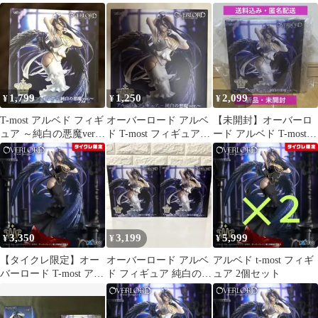
ver.〜】フィギュア
ver フィギュア
フィギュア 純白の悪魔
《T−most》
ver
1,799
1,250
2,099
¥
¥
¥
T-most アルベド フィギ
オーバーロード アルベ
【未開封】オーバーロ
ュア ～純白の悪魔ver.
ド T-most フィギュア
ード アルベド T-mostフ
～
純白の悪魔ver.
ィギュア 純白の悪魔
Ver.
3,350
3,199
5,999
¥
¥
¥
【タイクレ限定】オー
オーバーロード アルベ
アルベド t-most フィギ
バーロード T-most アル
ド フィギュア 純白の悪
ュア 2個セット
ベド フィギュア 純白の
魔ver. 2体セットT-most
悪魔