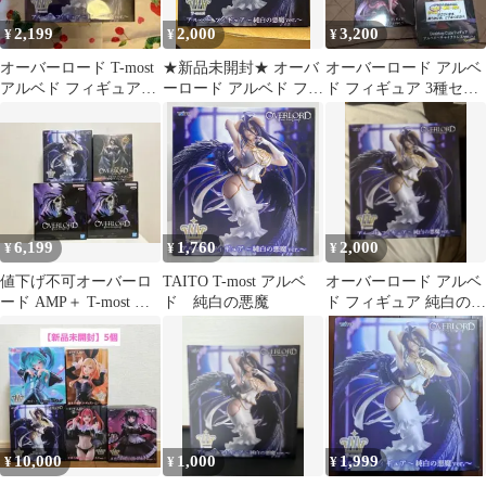
2,199
2,000
3,200
¥
¥
¥
オーバーロード T-most
★新品未開封★ オーバ
オーバーロード アルベ
アルベド フィギュア～
ーロード アルベド フィ
ド フィギュア 3種セッ
純白の悪魔ver.～
ギュア 純白の悪魔
ト
ver.
6,199
1,760
2,000
¥
¥
¥
値下げ不可オーバーロ
TAITO T-most アルベ
オーバーロード アルベ
ード AMP＋ T-most ア
ド 純白の悪魔
ド フィギュア 純白の悪
ルベド フィギュア2点
魔 ver.
セット
10,000
1,000
1,999
¥
¥
¥