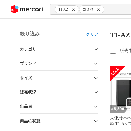
ンツにスキップ
T1-AZ
ゴミ箱
絞り込み
T1-
クリア
カテゴリー
販売
ブランド
サイズ
販売状況
出品者
8,800
¥
未使用tow
商品の状態
箱 T1-AZ 