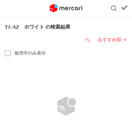
T1-AZ ホワイト の検索結果
並び替え
販売中のみ表示