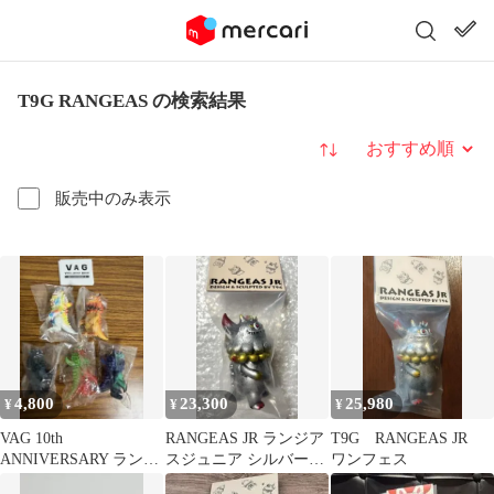
T9G RANGEAS の検索結果
並び替え
販売中のみ表示
4,800
23,300
25,980
¥
¥
¥
VAG 10th
RANGEAS JR ランジア
T9G RANGEAS JR
ANNIVERSARY ランジ
スジュニア シルバー
ワンフェス
アス ソフビ
T9G ワンフェス2026夏