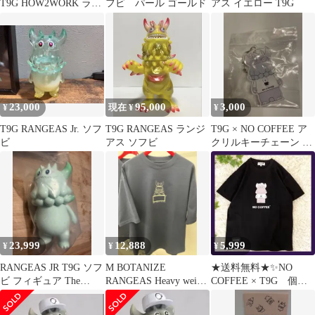
T9G HOW2WORK ラン
フビ パール ゴールド
アス イエロー T9G
ジアス ソフビ
23,000
95,000
3,000
¥
現在 ¥
¥
T9G RANGEAS Jr. ソフ
T9G RANGEAS ランジ
T9G × NO COFFEE ア
ビ
アス ソフビ
クリルキーチェーン ラ
ンジアス エヌオくん
23,999
12,888
5,999
¥
¥
¥
RANGEAS JR T9G ソフ
M BOTANIZE
★送料無料★✨NO
ビ フィギュア The
RANGEAS Heavy weight
COFFEE × T9G 個展
Little Hut
Tee t9g
開催記念 Tシャツ ブラ
ック