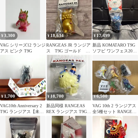
3,300
18,634
17,499
¥
¥
¥
VAG シリーズ12 ランジ
RANGEAS JR ランジア
新品 KOMATARO T9G
アス ピンク T9G
ス T9G ゴールド ワ
ソフビ ワンフェス2026
ンフェス2026夏
夏
1,700
18,700
6,500
¥
¥
¥
VAG10th Anniversary 2
新品同様 RANGEAS
VAG 10th 2 ランジアス
T9G ランジアス【未開
REX ランジアス T9G
全5種セット RANGEAS
封品】
ワンフェス2026夏 WF
T9G