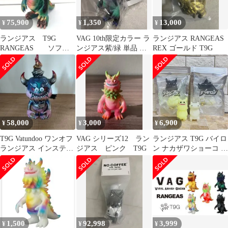
75,900
1,350
13,000
¥
¥
¥
ランジアス T9G
VAG 10th限定カラー ラ
ランジアス RANGEAS
RANGEAS ソフ
ンジアス紫/緑 単品 内
REX ゴールド T9G
ビ フィギュア
袋未開封品
58,000
3,000
6,900
¥
¥
¥
T9G Vatundoo ワンオフ
VAG シリーズ12 ラン
ランジアス T9G バイロ
ランジアス インスティ
ジアス ピンク T9G
ン ナカザワショーコ ミ
ンクトイ
ニ ソフビ フィギュア
怪獣 黄色 イエロー 白
ホワイト 山椒魚 蓄光
instinctoy
1,500
92,998
3,999
¥
¥
¥