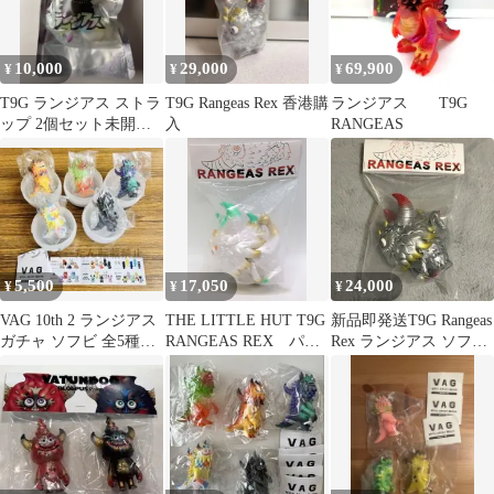
10,000
29,000
69,900
¥
¥
¥
T9G ランジアス ストラ
T9G Rangeas Rex 香港購
ランジアス T9G
ップ 2個セット未開封
入
RANGEAS
品 蓄光 INSTINCTOY
5,500
17,050
24,000
¥
¥
¥
VAG 10th 2 ランジアス
THE LITTLE HUT T9G
新品即発送T9G Rangeas
ガチャ ソフビ 全5種セ
RANGEAS REX パー
Rex ランジアス ソフビ
ット RANGEAS
ルホワイト成型/金/緑
how2work