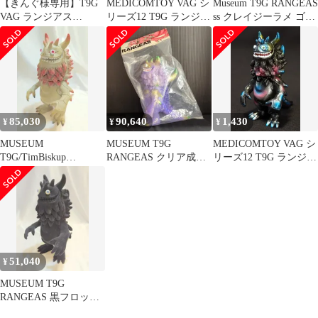
【きんぐ様専用】T9G
MEDICOMTOY VAG シ
Museum T9G RANGEAS
VAG ランジアス
リーズ12 T9G ランジア
ss クレイジーラメ ゴー
RANGEAS ソフビ レ
ス 白
ルド&シルバー
インボー
85,030
90,640
1,430
¥
¥
¥
MUSEUM
MUSEUM T9G
MEDICOMTOY VAG シ
T9G/TimBiskup
RANGEAS クリア成型/
リーズ12 T9G ランジア
RANGEAS MOVIE
紫/金/緑
ス 黒
COLOR 灰色×ピンク
51,040
¥
MUSEUM T9G
RANGEAS 黒フロッキ
ー/目白水色