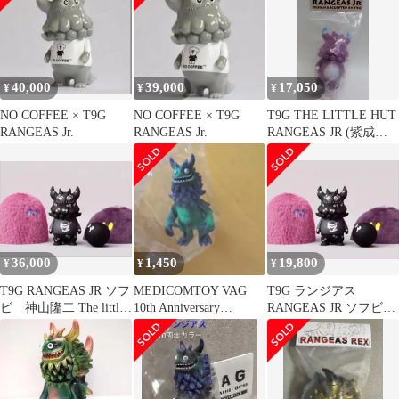
40,000
39,000
17,050
¥
¥
¥
NO COFFEE × T9G
NO COFFEE × T9G
T9G THE LITTLE HUT
RANGEAS Jr.
RANGEAS Jr.
RANGEAS JR (紫成型/
角先青）
36,000
1,450
19,800
¥
¥
¥
T9G RANGEAS JR ソフ
MEDICOMTOY VAG
T9G ランジアス
ビ 神山隆二 The little
10th Anniversary
RANGEAS JR ソフビ
hut
2RANGEAS
The little hut