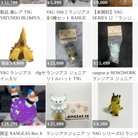
22,700
5,499
9,000
¥
¥
¥
新品 激レア T9G
VAG 10th 2 ランジアス
【未開封】VAG
VATUNDO BLObPUS
全5種セット RANGEAS
SERIES 12 『ランジア
Paint ソフビ
T9G
ス』3体セット
9,800
25,000
15,499
現在 ¥
¥
¥
VAG ランジアス t9gサ
ランジアス ジュニア
rangeas jr HOW2WORK
イン入り
リトルハット T9G
ランジアス ジュニア
RANGEAS JR ワンフ
ソフビ
ェス
28,299
22,000
4,300
¥
¥
¥
限定 RANGEAS Rex Jr
ランジアスジュニア ソ
VAG シリーズ12 ランジ