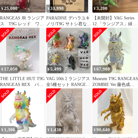
25,000
33,990
3,200
¥
¥
¥
RANGEAS JR ランジア
PARADISE デハラユキ
【未開封】VAG Series
ス T9G レッド ワン
ノリ/T9G サトシ君なラ
12 「ランジアス」緑成
フェス2026夏
ンジアス(AKA ONI)赤
形
成型/黒/紫/金/緑
17,050
5,499
67,980
¥
¥
¥
THE LITTLE HUT T9G
VAG 10th 2 ランジアス
Museum T9G RANGEAS
RANGEAS REX パー
全5種セット RANGEAS
ZOMBIE Ver.藤色成型/
ルホワイト成型/金/緑
T9G
白ピンクドールアイ
1,300
1,430
90,640
¥
¥
¥