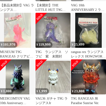
【新品未開封】VAG ラ
【未開封】THE
VAG 10th
ンジアス
LITTLE HUT T9G
ANNIVERSARY 2 ラン
RANGEAS T9G ソ
RANGEAS JR NO
ジアス「２点セット」
フビ レインボー
COFFEE(白)
FUK.JAPAN
101,970
119,999
25,499
¥
¥
¥
MUSEUM T9G
T9G ランジアス ソ
rangeas rex ランジアス
RANGEAS クリアピン
フビ 紫 未開封
レックス HOW2WORK
クラメ成型/未塗
ソフビ
装/STITCH限定
1,000
1,999
23,800
¥
¥
¥
MEDICOMTOY VAG
VAG36 ガチャ T9G ラ
T9G RANGEAS JR
10th Anniversary
ンジアスJr
Paradise Sunrise Ver.