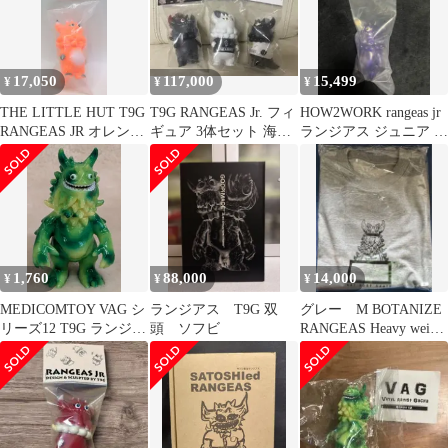
17,050
117,000
15,499
¥
¥
¥
THE LITTLE HUT T9G
T9G RANGEAS Jr. フィ
HOW2WORK rangeas jr
RANGEAS JR オレンジ
ギュア 3体セット 海外
ランジアス ジュニア ソ
成型
限定
フビ
1,760
88,000
14,000
¥
¥
¥
MEDICOMTOY VAG シ
ランジアス T9G 双
グレー M BOTANIZE
リーズ12 T9G ランジア
頭 ソフビ
RANGEAS Heavy weight
ス 緑
Tee