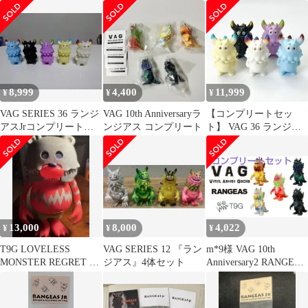
2RANGEAS
8,999
4,400
11,999
¥
¥
¥
VAG SERIES 36 ランジ
VAG 10th Anniversaryラ
【コンプリートセッ
アスJrコンプリートセ
ンジアス コンプリート
ト】 VAG 36 ランジア
ットT9Gソフビ ガチ
スJr T9G
ャ
13,000
8,000
4,022
¥
¥
¥
T9G LOVELESS
VAG SERIES 12 『ラン
m*9様 VAG 10th
MONSTER REGRET ラ
ジアス』4体セット
Anniversary2 RANGEAS
ンジアス
5体セット