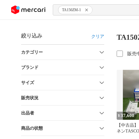
ンツにスキップ
TA150ZM-1
絞り込み
TA15
クリア
カテゴリー
販売
ブランド
サイズ
販売状況
出品者
37,600
¥
【中古品】【
商品の状態
ネンTASC
ウルトラミ