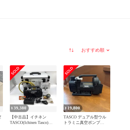
並び替え
39,380
19,800
¥
¥
空
【中古品】イチネン
TASCO デュアル型ウル
TASCO(Ichinen Tasco)
トラミニ真空ポンプ
TA150ZM-1 ☆イチネン
TA150ZM-1