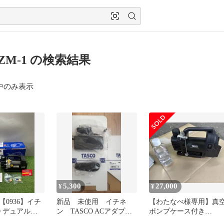
0ZM-1 の検索結果
中のみ表示
5,300
27,000
¥
¥
0936】イチ
新品 未使用 イチネ
【わたなべ様専用】真
O デュアル型
ン TASCO ACアダプタ
ポンプケース付き
ニ真空ポンプ
ー TA150ZM-AC
TA150ZM