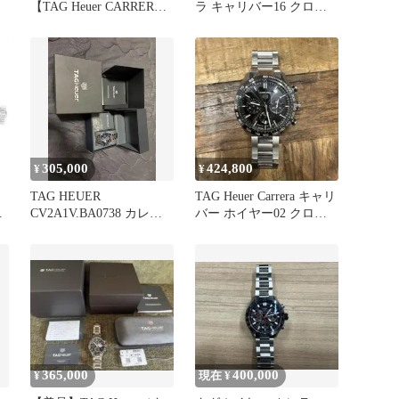
【TAG Heuer CARRERA
ラ キャリバー16 クロノ
Calibre5】
グラフ グレー文字盤 デ
イデイト 自動巻 メンズ
腕時計
305,000
424,800
¥
¥
TAG HEUER
TAG Heuer Carrera キャリ
ラ
CV2A1V.BA0738 カレラ
バー ホイヤー02 クロノ
動
キャリバー16 自動巻き
グラフ
5
365,000
400,000
¥
現在 ¥