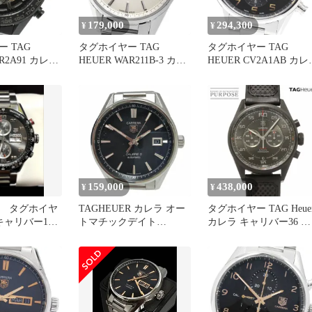
179,000
294,300
¥
¥
 TAG
タグホイヤー TAG
タグホイヤー TAG
AR2A91 カレラ
HEUER WAR211B-3 カレ
HEUER CV2A1AB カレ
ホイヤー01
ラ キャリバー5 デイト 自
キャリバー16 クロノグ
フ 自動巻き
動巻き メンズ _958884
フ デイデイト 自動巻き
100
メンズ 保証書付き
_961445
159,000
438,000
¥
¥
用 タグホイヤ
TAGHEUER カレラ オー
タグホイヤー TAG Heue
キャリバー16
トマチックデイト
カレラ キャリバー36 ク
0738
WAR211A-1 ABランク 51
ロノグラフ フライバッ
CAR2B80 メンズ 腕時計
デイト 自動巻き Carrera
90315154