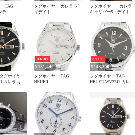
 TAG
タグホイヤー カレラ デ
タグホイヤー・カレラ
カレラ
イデイト
キャリバー5・デイト 
A0794 ブラック
WAR201E.FC6291 ブルー
ルバー文字盤 メン
 シェル キャリ
新品
腕時計
ロノグラフ 腕
 自動巻
10%OFF
20%OFF
181,440
143,200
¥
¥
タグホイヤー
タグホイヤー TAG
タグホイヤー TAG
ER カレラ キャ
HEUER
HEUER WV2211 カレラ
R201C-1 腕時
WAR201B.BA0723 カレラ
キャリバー5 自動巻き 
ザー 自動巻き ブ
キャリバー5 デイデイト
ンズ _870172
ンズ 【中古】
自動巻き メンズ 保証書
付き_941307