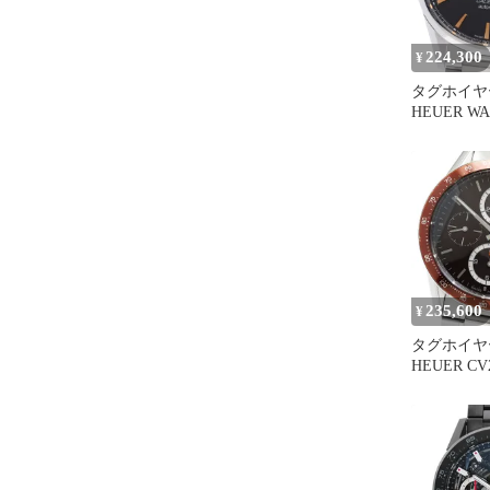
224,300
¥
タグホイヤー
HEUER W
キャリバー
自動巻き メン
235,600
¥
タグホイヤー
HEUER CV
クロノグラ
16 自動巻
_967193