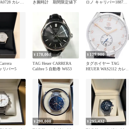
BA0728 カレラ
き腕時計 期間限定値下
ロノ キャリバー1887
5 錦織圭
CAR2111
178,000
179,000
¥
¥
Carrera
TAG Heuer CARRERA
タグホイヤー TAG
 キャリバー5
Calibre 5 自動巻 W653
HEUER WAS2112 カレ
キャリバー6 デイト 自
巻き メンズ 美品 _97112
298,000
295,432
¥
¥