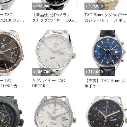
238,000
299,800
¥
¥
 TAG
【新品仕上げ☆Aラン
TAG Heuer タグホイヤ
BN2410 カレラ
ク】タグホイヤー TAG
カレラ ヘリテージ キャ
 デイト シェ
HEUER☆カレラ キャリ
リバー6 WAS2150
自動巻き レデ
バー5 WAR201C メンズ腕
BD0733 デイト 100m防
481
時計 中古 自動巻き ブラ
裏スケ シルバー YG イ
ック文字盤
ローゴールド SS ステン
レス コンビ メンズ 自
巻き【6ヶ月保証】【腕
時計】【中古】
186,700
312,000
¥
¥
 TAG
タグホイヤー TAG
【中古】 TAG Heuer タ
211N-0 カレ
HEUER
ホイヤー
ー5 デイト 自
WAR201B.BA0723 カレラ
CBK2112.FC6292 カレラ
ンズ 保証書付
キャリバー5 デイデイト
キャリバー16 自動巻き
自動巻き メンズ _956097
クロノグラフ ブルー メ
ンズ 腕時計 41mm 防水
100m 人気モデル
A2502805 【無料ギフト
ラッピング承ります】