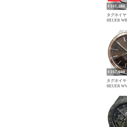
161,280
¥
タグホイヤー
HEUER W
キャリバー9
ル文字盤 
ィース _897
167,600
¥
タグホイヤー
HEUER WV
ラ キャリバ
動巻き メ
き_960289