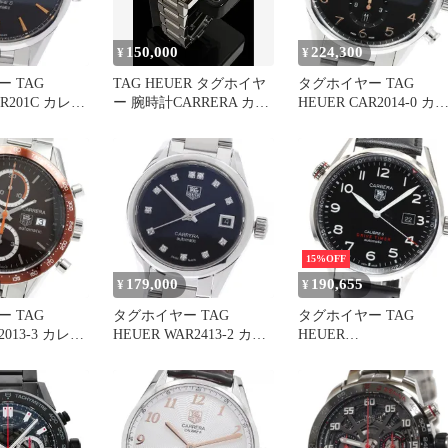
150,000
224,300
¥
¥
 TAG
TAG HEUER タグホイヤ
タグホイヤー TAG
AR201C カレラ
ー 腕時計CARRERA カレ
HEUER CAR2014-0 カ
5 デイデイト
ラ キャリバー5
ラ キャリバー1887 クロ
ズ _965031
ノグラフ デイト 自動巻
き メンズ _968966
15%OFF
179,000
190,655
¥
¥
 TAG
タグホイヤー TAG
タグホイヤー TAG
2013-3 カレラ
HEUER WAR2413-2 カレ
HEUER
フ キャリバー
ラ レディ 12Pダイヤ キャ
WAR2A10.FC6337 カレ
き メンズ
リバー9 自動巻き レディ
キャリバー5 ドライブ
ース 良品 _951502
イマー 自動巻き メンズ
_911279