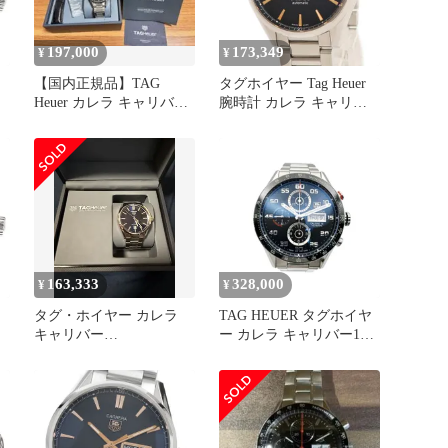
197,000
173,349
¥
¥
【国内正規品】TAG
タグホイヤー Tag Heuer
レ
Heuer カレラ キャリバー
腕時計 カレラ キャリバ
5 デイデイト 革ベルト付
ー5 デイデイト ステンレ
属
ススチール OH済 黒 バー
新文字盤
WAR201C.BA0723【中
古】
163,333
328,000
¥
¥
タグ・ホイヤー カレラ
TAG HEUER タグホイヤ
キャリバー
ー カレラ キャリバー16
ラ
5（WBN2112.BA0639）
クロノグラフ 腕時計
タ
即発送
CV2A1R.BA0799 メンズ
ステンレススチール シル
バー ブラック 中古