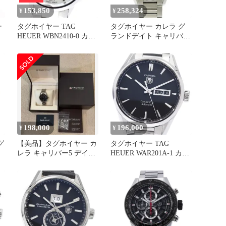
153,850
258,324
¥
¥
ー
タグホイヤー TAG
タグホイヤー カレラ グ
HEUER WBN2410-0 カレ
ランドデイト キャリバー
ラ キャリバー9 デイト シ
8 WAR5012 SS グレー 自
水
ェル文字盤 自動巻き レ
動巻き メンズ
エ
ディース _933861
41100104287【中古】
【アラモード】
動
198,000
196,000
¥
¥
グ
【美品】タグホイヤー カ
タグホイヤー TAG
レラ キャリバー5 デイト
HEUER WAR201A-1 カレ
黒色文字盤 自動巻き 箱
ラ キャリバー5 デイデイ
付
ト 自動巻き メンズ 良品
_972760