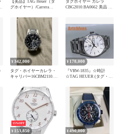
ー
【美品】TAG Heuer（タ
タグホイヤー カレラ
フ
グホイヤー）/Carrera
CBG2010.BA0662 美品 保
Calibre 16
証書付
342,000
178,000
¥
¥
カ
タグ・ホイヤーカレラ・
『VRW-1835』☆時計
キャリバー16CBM2110.
☆TAG HEUER (タグ・ホ
BA0651自動巻
イヤ
ー)☆WAR201B.BA0723☆
カレラ キャリバー5 デイ
デイト☆SL文字盤 メン
ズ 自動巻き 稼働品☆
15%OFF
153,850
490,000
¥
¥