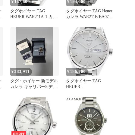
167,600
194,000
¥
¥
ヤ
タグホイヤー TAG
タグホイヤー TAG Heuer
・
HEUER WAR211A-1 カレ
カレラ WAR211B BA0782
ラ キャリバー5 デイト 自
時計 メンズ ブランド デ
計
動巻き メンズ 良品
イト キャリバー5 自動巻
_967707
き AT ステンレス SS シル
中
バー ホワイト 裏スケ 磨
き済み【中古】
383,911
186,700
¥
¥
ヤ
タグ・ホイヤー 新モデル
タグホイヤー TAG
腕
カレラ キャリバー5 デイ
HEUER
デイト オート 黒文字盤
WAR201B.BA0723 カレラ
ローズゴールド 41mm メ
キャリバー5 デイデイト
タル 時計 WBN2013
自動巻き メンズ _952761
15%OFF