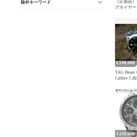
《正規品》TA
除外キーワード
グホイヤー
バー1887
198,000
¥
TAG Heuer
Calibre 5
220,000
¥