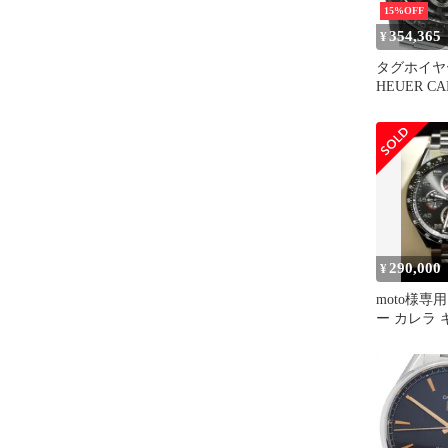
15%OFF
354,365
¥
タグホイヤー
HEUER C
キャリバー 
クロノグラ
メンズ_915
290,000
¥
moto様専
ー カレラ 
CV2A1U.BA