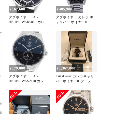
167,600
405,900
¥
¥
タグホイヤー TAG
タグホイヤー カレラ キ
ラ
HEUER WAR5010 カレラ
ャリバー ホイヤー01 ク
ラ
グランドデイト GMT キ
ロノグラフ
ャリバー8 自動巻き メン
CAR2A1W.BA0703 TAG
ズ _931845
Heuer 腕時計 黒文字盤
179,000
1,367,000
¥
¥
r
タグホイヤー TAG
TAGHeuer カレラキャリ
HEUER WAS2110 カレラ
バーホイヤー01クロノグ
ク
キャリバー6 デイト 自動
ラフ（ローズゴールド）
巻き メンズ 保証書付き
_969023