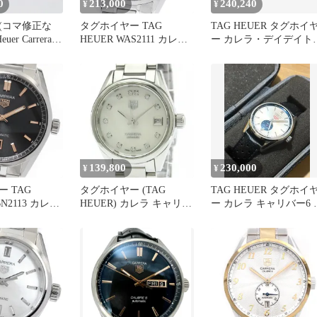
0
213,000
240,240
¥
¥
(コマ修正な
タグホイヤー TAG
TAG HEUER タグホイ
uer Carrera
HEUER WAS2111 カレラ
ー カレラ・デイデイト
ヘリテージ キャリバー6
キャリバー5
デイト 自動巻き メンズ
WAR201A.BA0723 腕時
良品 保証書付き_974276
ステンレス 自動巻き ブ
ラック文字盤 メンズ【
古】【473】
139,800
230,000
¥
¥
 TAG
タグホイヤー (TAG
TAG HEUER タグホイ
BN2113 カレラ
HEUER) カレラ キャリバ
ー カレラ キャリバー6 
 デイト 自動
ー 9 ダイヤモンド シェル
時計 WV5111
_870669
文字盤 ステンレススチー
ル 自動巻き レディース
時計 WAR2414 (外装仕上
げ済み)