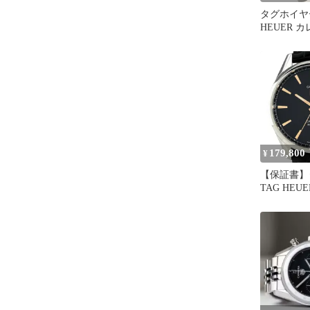
タグホイヤー
HEUER 
CV201P.B
シェル SS
バー16 ク
時計 メンズ
101863834
179,800
¥
【保証書】
TAG HEU
リバー5 WA
計 SS レ
ラック メ