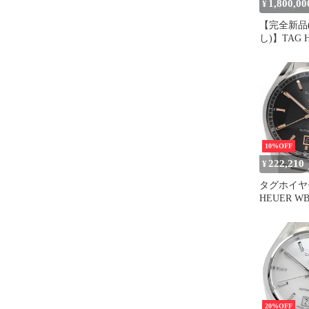
1,800,00
¥
【完全新品
し)】TAG He
Fragment
10%OFF
222,210
¥
タグホイヤー
HEUER W
キャリバー5
巻き メンズ 
20%OFF