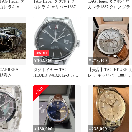
G Heuer タ
TAG Heuer タグホイヤー
TAG Heuer/タグホイヤ
カレラキャリ
カレラ キャリバー1887
カレラ1887 クロノグラ
美品 正規品
20%OFF
162,960
279,400
¥
¥
 CARRERA
タグホイヤー TAG
【美品】TAG HEUER 
 自動巻き
HEUER WAR2012-0 カレ
レラ キャリバー1887 ク
ラ ツインタイム キャリ
ロノグラフ 付属品完備
バー7 GMT 自動巻き メ
ンズ _883113
180,000
235,000
¥
¥