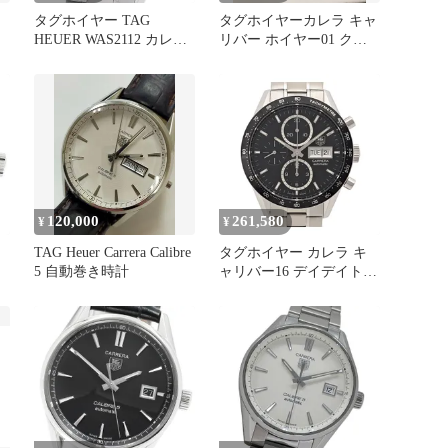
・
タグホイヤー TAG
タグホイヤーカレラ キャ
シ
HEUER WAS2112 カレラ
リバー ホイヤー01 クロ
ズ
ヘリテージ キャリバー6
ノグラフ
自動巻き メンズ _914176
120,000
261,580
¥
¥
TAG Heuer Carrera Calibre
タグホイヤー カレラ キ
5 自動巻き時計
ャリバー16 デイデイト
メ
CV201AG 自動巻き ステ
ンレススティール メンズ
TAG HEUER【中古】
【時計】