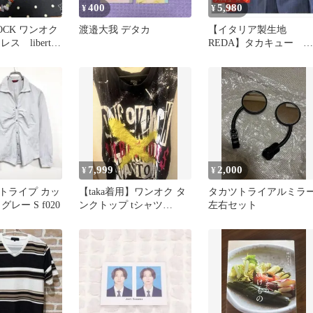
400
5,980
¥
¥
ROCK ワンオク
渡邉大我 デタカ
【イタリア製生地
レス liberte
REDA】タカキュー ス
ーツ ストライプ AB5 春
夏素材
7,999
2,000
¥
¥
 ストライプ カッ
【taka着用】ワンオク タ
タカツトライアルミラ
レー S f020
ンクトップ tシャツ
左右セット
Ambitions Sサイズ