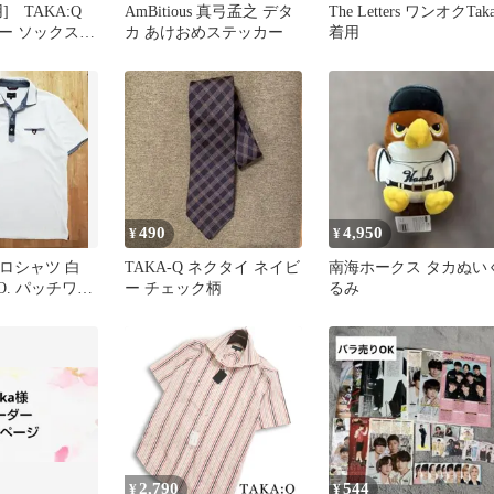
] TAKA:Q
AmBitious 真弓孟之 デタ
The Letters ワンオクTak
 ソックス 3
カ あけおめステッカー
着用
ソックス1足
490
4,950
¥
¥
 ポロシャツ 白
TAKA-Q ネクタイ ネイビ
南海ホークス タカぬい
CO. パッチワー
ー チェック柄
るみ
やか
2,790
544
¥
¥