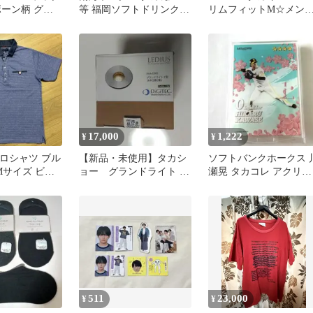
ボーン柄 グレ
等 福岡ソフトドリンクホ
リムフィットM☆メン
ークス ぬいぐるみ
半袖シャツ2枚セット☆
サイズ
17,000
1,222
¥
¥
 ポロシャツ ブル
【新品・未使用】タカシ
ソフトバンクホークス 
Mサイズ ビジ
ョー グランドライト 7
瀬晃 タカコレ アクリル
アル
型 水中仕様
スタンド
511
23,000
¥
¥