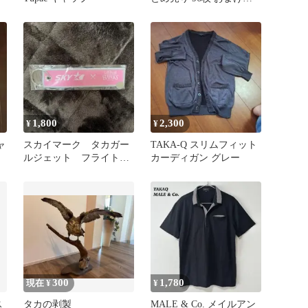
き
1,800
2,300
¥
¥
ャ
スカイマーク タカガー
TAKA-Q スリムフィット
ルジェット フライトタ
カーディガン グレー
グ
300
1,780
現在 ¥
¥
ス
タカの剥製
MALE & Co. メイルアン