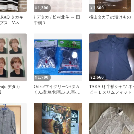
1,300
1,300
¥
¥
KAQ タカキ
‪꒰ デタカ / 松村北斗 ⇔ 田
横山タカ子の漬けもの
プス Vネッ
中樹 ꒱
ー 半袖 Tシャ
1,700
2,666
¥
¥
ojo デタカ
Oriko/マイグリーン/タカ
TAKA-Q 半袖シャツ ネ
号
くん/防鳥/獣害/ふん害/農
ビー L スリムフィット
業/畑作/なるほど展