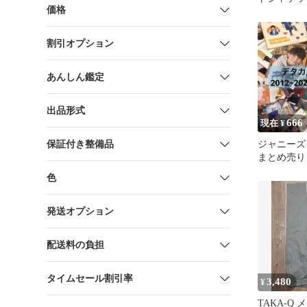
価格
割引オプション
あんしん鑑定
出品形式
666
現在 ¥
保証付き整備品
ジャニーズ
まとめ売り
色
発送オプション
配送料の負担
タイムセール割引率
3,480
¥
TAKA-Q