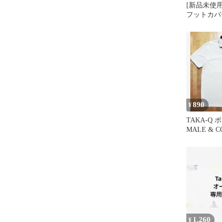
[新品未使用
フットカバー
足＋おまけ
890
¥
TAKA-Q
MALE & 
ク柄 L 爽
1,260
¥