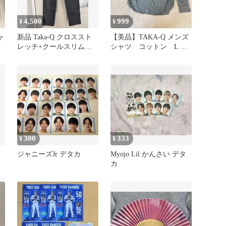
4,500
999
¥
¥
ャ
新品 Taka-Q クロススト
【美品】TAKA-Q メンズ
レッチ+クールスリムパ
シャツ コットン L 長
ンツ Lサイズ
袖 ブルー カジュアル
300
333
¥
¥
ジャニーズJr デタカ
Myojo Lil かんさい デタ
カ