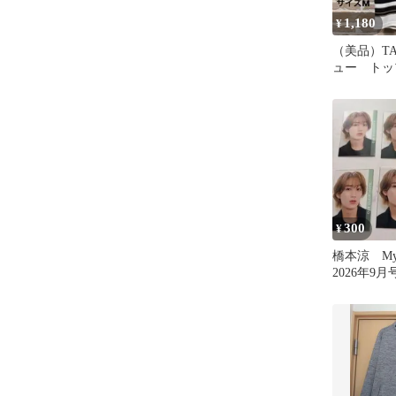
1,180
¥
（美品）TA
ュー トッ
ク ボーダ
ツ M
300
¥
橋本涼 My
2026年9月