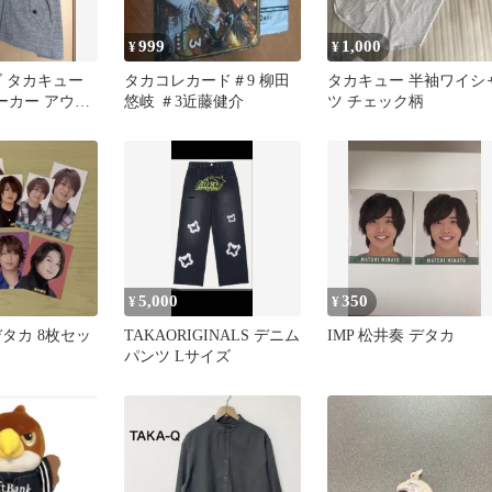
999
1,000
¥
¥
ズ タカキュー
タカコレカード＃9 柳田
タカキュー 半袖ワイシ
パーカー アウタ
悠岐 ＃3近藤健介
ツ チェック柄
5,000
350
¥
¥
タカ 8枚セッ
TAKAORIGINALS デニム
IMP 松井奏 デタカ
パンツ Lサイズ