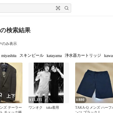
A の検索結果
中のみ表示
スキンピール
浄水器カートリッジ
miyashita
katayama
kawa
11,111
880
¥
¥
 メンズ テーラー
ワンオク taka着用
TAKA-Q メンズ ハーフ
ト チェック柄
ンツ ブラック L