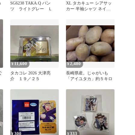
a
SG6238 TAKA.Q パン
XL タカキュー シアサッ
ツ ライトグレー Ｌ
カー 半袖シャツ ネイビ
ー ボタンダウン軽量 ビ
ジネス
11,600
2,480
¥
¥
ぐ
タカコレ 2026 大津亮
長崎県産。じゃがいも
介 １９／２５
「アイユタカ」約５キロ
300
333
¥
¥