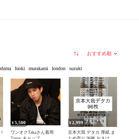
並び替え
shima
hioki
murakami
london
suzuki
5,500
2,999
¥
¥
パ
ワンオクTakaさん着用
京本大我 デタカ 厚紙 ま
Tupac キャップ
とめ売り 96枚 おまけつ