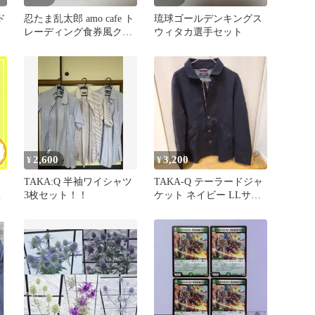
ド
忍たま乱太郎 amo cafe ト
琉球ゴールデンキングス
レーディング食券風クリ
ウィタカ選手セット
アカード 齋藤タカ丸
2,600
3,200
¥
¥
TAKA:Q 半袖ワイシャツ
TAKA-Q テーラードジャ
貴
3枚セット！！
ケット ネイビー LLサイ
ズ