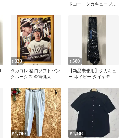
ズ
ドコー タカキューブ
M
ポロシャツ カジュアル
333
580
¥
¥
川
タカコレ 福岡ソフトバン
【新品未使用】タカキュ
クホークス 今宮健太 デ
ー ネイビー ダイヤモン
ジタルカード
ドパターン ネクタイ
1,700
4,300
¥
¥