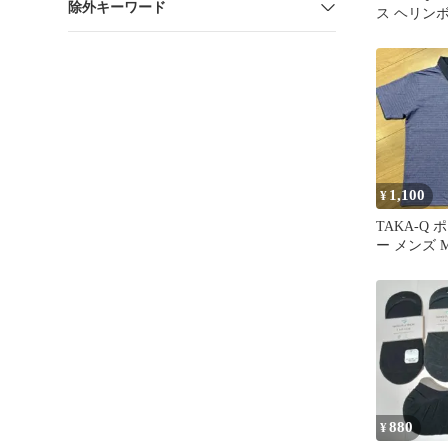
除外キーワード
ス ヘリン
ー
1,100
¥
TAKA-Q
ー メンズ 
ネスカジュ
880
¥