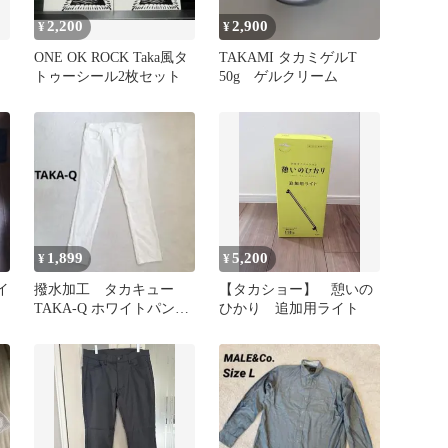
2,200
2,900
¥
¥
ONE OK ROCK Taka風タ
TAKAMI タカミゲルT
トゥーシール2枚セット
50g ゲルクリーム
1,899
5,200
¥
¥
イ
撥水加工 タカキュー
【タカショー】 憩いの
TAKA-Q ホワイトパンツ
ひかり 追加用ライト
スキニー XL ストレッチ
有