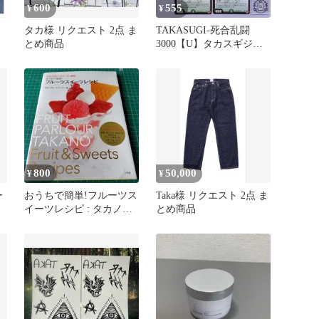
600
555
¥
¥
タカ様 リクエスト 2点 ま
TAKASUGI-死合乱闘
とめ商品
3000【U】タカスギジャ
イアント (DM25RP3
49/77)《自然》
800
50,000
¥
¥
ー
おうちで簡単!フルーツス
Taka様 リクエスト 2点 ま
イーツレシピ : タカノフ
とめ商品
ルーツパーラー直伝