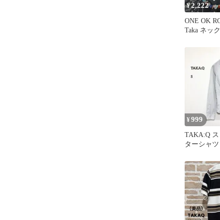
2,222
¥
ONE OK 
Taka ネック
風 ⭐︎
999
¥
TAKA:Q
ターシャツ グ