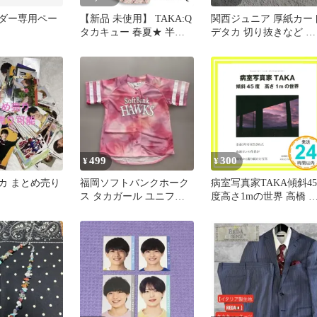
ーダー専用ペー
【新品 未使用】 TAKA:Q
関西ジュニア 厚紙カー
タカキュー 春夏★ 半袖
デタカ 切り抜きなど グ
ストライプ シャツ Sz.M
ッズまとめ売り
メンズ
499
300
¥
¥
デタカ まとめ売り
福岡ソフトバンクホーク
病室写真家TAKA傾斜45
ス タカガール ユニフォ
度高さ1mの世界 高橋 
ーム
久男_02