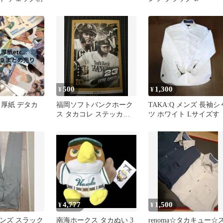
500
1,300
¥
¥
 厚紙 デタカ
福岡ソフトバンクホーク
TAKA:Q メンズ 長袖シ
ス タカコレ ステッカー
ツ ホワイト Lサイズす
周東佑京 23 デジタルカ
ード
4,777
1,500
¥
¥
 メンズ スラック
南海ホークス タカぬい 3
renoma☆タカキュー☆