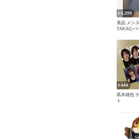
4,399
¥
美品 メン
TAKAQ 
ー 服 羽織
444
¥
髙木雄也 デ
ト