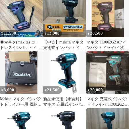
み) TD002GZB
11,500
13,900
28,500
¥
¥
¥
◆マキタ(makita) コー
【中古】makita/マキタ
マキタ TD002GZAP イ
ドレスインパクトドラ
充電式インパクトドラ
ンパクトドライバ 紫 限
イバー TD002GZAP
イバ TD002GZ
定色 新品
【中古】 【船橋馬込
40Vmax【204】
店】
3,000
21,500
20,000
¥
¥
¥
Makita マキタ インパク
新品未使用【未開封】
マキタ 充電式インパク
トドライバー用 収納ケ
マキタ 充電式インパク
トドライバ TD002GZ＋
ース 18V工具対応
トドライバー TD002GZ
ケース
本体のみ