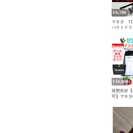
6,700
¥
マキタ TD
パクトドラ
ング ブラ
16,800
¥
状態良好【
可】マキタ(M
電式インパ
18Ｖ TD
TD172DZ 