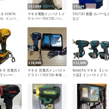
13,000
6,500
¥
¥
 619678-
マキタ電動インパクトド
TD172D 基盤 カバーな
8A4）インパク
ライバー TD172D バッテ
など
 純正 部品 機
リー2つセット
具 メンテナン
換 消耗 予備
26,000
11,000
¥
¥
キタ 充電式イ
マキタ 充電式インパクト
MAKITA マキタ 【ジャ
ライバー
ドライバ TD172D 本体 充
ク品】インパクトドラ
1860B
電器
バ 本体のみ 3点セット
TD172D