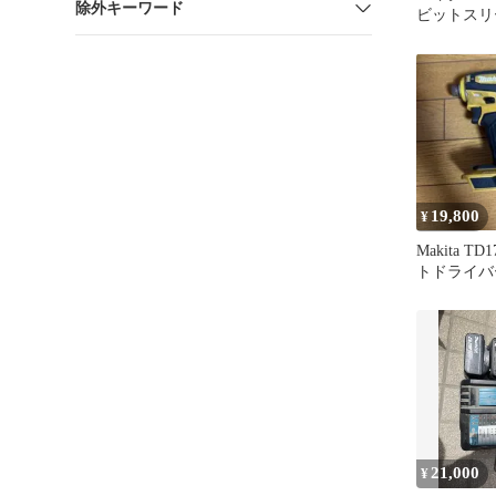
除外キーワード
ビットスリ
19,800
¥
Makita T
トドライバ
ス、充電器
21,000
¥