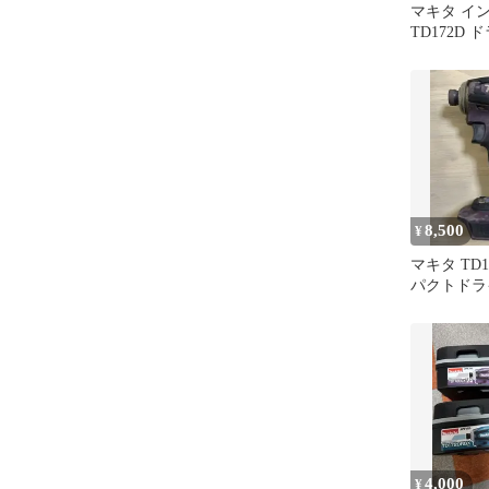
マキタ イ
TD172D 
6.0Ah バ
8,500
¥
マキタ TD
パクトドライ
体のみ
4,000
¥