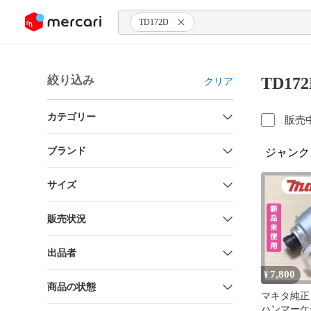
ンツにスキップ
TD172D
絞り込み
TD17
クリア
カテゴリー
販売
ブランド
ジャンク
サイズ
販売状況
出品者
7,800
¥
商品の状態
マキタ純正
ハンマーケ