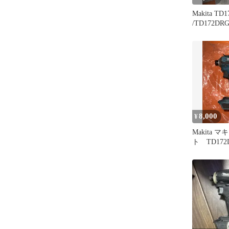
Makita TD
/TD172D
2個セット
8,000
¥
Makita 
ト TD17
ト抜けあり