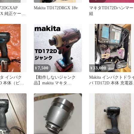
172DGXAP
Makita TD172DRGX 18v
マキタTD172Dハンマー
RGX 純正ケース
組
7,500
33,000
¥
¥
マキタ インパク
【動作しないジャンク
Makita インパクトドラ
2D 本体（ビッ
品】makita マキタ
バ TD172D 本体 充電器
）
TD172D インパクトドラ
バッテリー
イバー