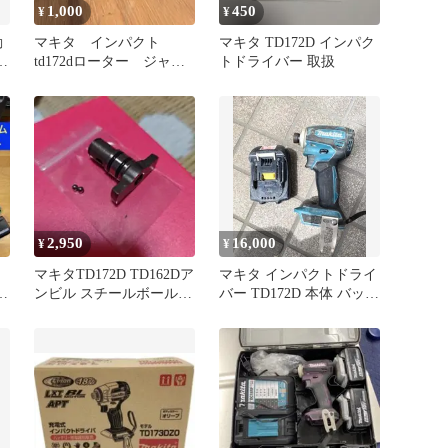
1,000
450
¥
¥
動
マキタ インパクト
マキタ TD172D インパク
本
td172dローター ジャン
トドライバー 取扱
ク
2,950
16,000
¥
¥
マキタTD172D TD162Dア
マキタ インパクトドライ
ク
ンビル スチールボール2
バー TD172D 本体 バッテ
フ
個付き
リー2個付