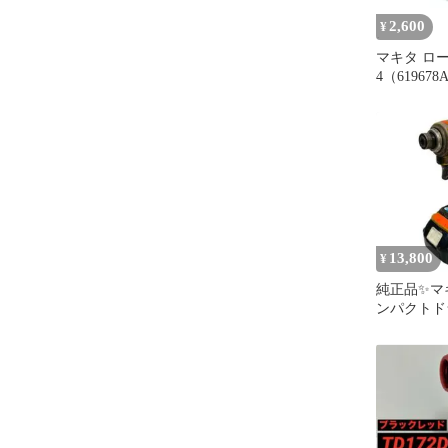
2,600
¥
マキタ ロータ
4（61967
ト ドライバ
械 電動 工
ス 修理 交
13,800
¥
純正品✨マ
ンパクトド
TD172D BL