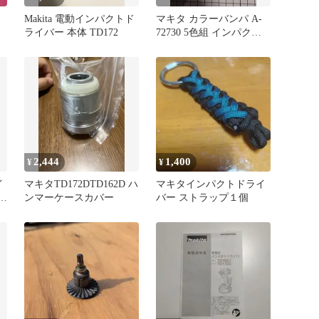
Makita 電動インパクトド
マキタ カラーバンパ A-
ライバー 本体 TD172
72730 5色組 インパクト
ドライバー
2,444
1,400
¥
¥
イ
マキタTD172DTD162D ハ
マキタインパクトドライ
ンマーケースカバー
バー ストラップ１個