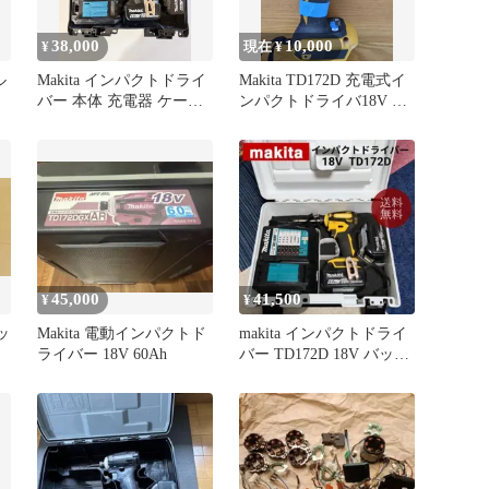
38,000
10,000
¥
現在 ¥
ル
Makita インパクトドライ
Makita TD172D 充電式イ
バー 本体 充電器 ケース
ンパクトドライバ18V 本
セット
体のみ
45,000
41,500
¥
¥
ッ
Makita 電動インパクトド
makita インパクトドライ
ライバー 18V 60Ah
バー TD172D 18V バッテ
リー付 純正