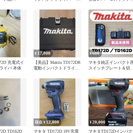
TD162D ✴新品
体
レート TD172D／
TD162D
17,000
680
¥
¥
D172D 充電式イ
【美品】Makita TD172DR
マキタ純正インパクト
ライバ 本体
電動インパクトドライバ
スイッチプレート＆切
ー
レバー TD172D／
TD162D
12,800
20,000
現在 ¥
¥
2D TD162D
マキタ TD172D 18V充電
マキタTD172Dインパク