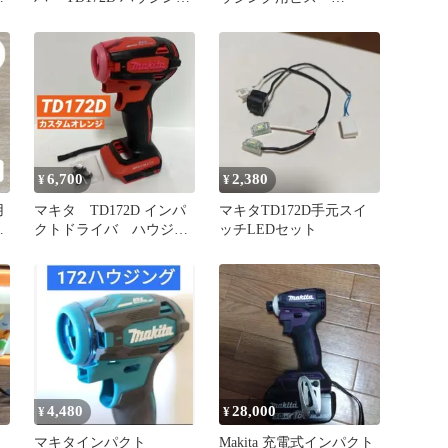
セット
TD173D／TD172D／
TD162D
6,700
2,380
¥
¥
用
マキタ TD172D インパ
マキタTD172D手元スイ
替
クトドライバ ハウジン
ッチLEDセット
グ カスタムオレンジ
4,480
28,000
¥
¥
マキタインパクト
Makita 充電式インパクト