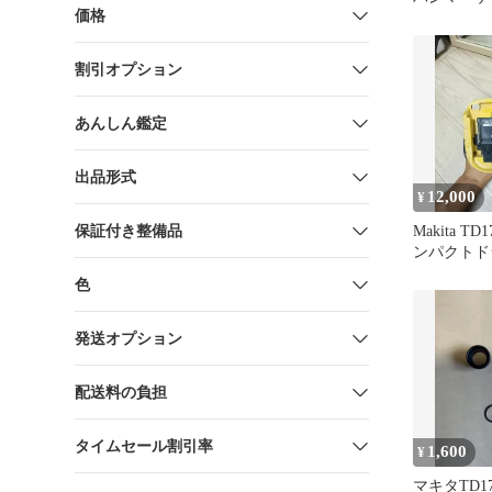
価格
TD172D／
✴
割引オプション
あんしん鑑定
出品形式
12,000
¥
保証付き整備品
Makita T
ンパクトド
色
発送オプション
配送料の負担
タイムセール割引率
1,600
¥
マキタTD17