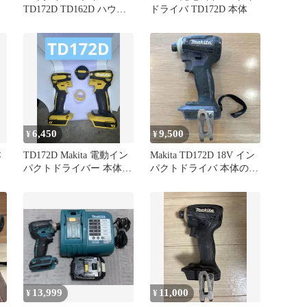
TD172D TD162D ハウジ
ドライバ TD172D 本体
ング マキタブルー
6,450
9,500
¥
¥
本
TD172D Makita 電動イン
Makita TD172D 18V イン
パクトドライバー 本体
パクトドライバ 本体のみ
イエロー
動作確認済
13,999
11,000
¥
¥