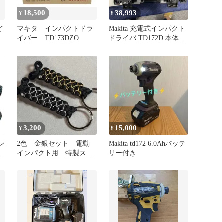
18,500
38,993
¥
¥
ど
マキタ インパクトドラ
Makita 充電式インパクト
イバー TD173DZO
ドライバ TD172D 本体セ
ット動作確認済み。
3,200
15,000
¥
¥
ン
2色 金銀セット 電動
Makita td172 6.0Ahバッテ
イ
インパクト用 特製スト
リー付き
ラップ パラコード