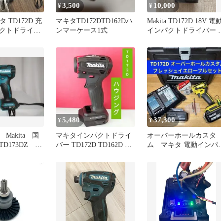
3,500
10,000
¥
¥
キタ TD172D 充
マキタTD172DTD162Dハ
Makita TD172D 18V 電
クトドライバ
ンマーケース1式
インパクトドライバー 
体
5,480
37,300
¥
¥
Makita 国
マキタインパクトドライ
オーバーホールカスタ
D173DZ
バー TD172D TD162D ハ
ム マキタ 電動インパ
ウジング
トドライバー TD172D
ルセット