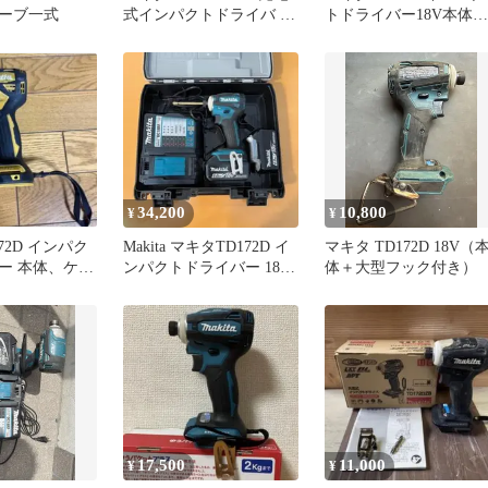
ーブ一式
式インパクトドライバ 本
トドライバー18V本体、
体のみ
電池1個
34,200
10,800
¥
¥
D172D インパク
Makita マキタTD172D イ
マキタ TD172D 18V（
ー 本体、ケー
ンパクトドライバー 18V
体＋大型フック付き）
付き
6.0Ah
17,500
11,000
¥
¥