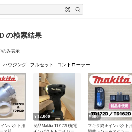
2D の検索結果
中のみ表示
ハウジング
フルセット
コントローラー
12,000
680
¥
¥
 インパクト用
良品Makita TD172D充電
マキタ純正インパクト
ース組
インパクトドライバー 本
切替レバー＆スイッチ