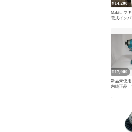
14,200
¥
Makita マ
電式インパ
本体
17,000
¥
新品未使用 
内純正品 T
Blue