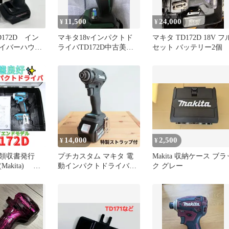
11,500
24,000
¥
¥
172D イン
マキタ18vインパクトド
マキタ TD172D 18V フ
イバーハウジ
ライバTD172D中古美品
セット バッテリー2個
ックレッド
オリジナルハウジング、
本体のみ
14,000
2,500
¥
¥
領収書発行
プチカスタム マキタ 電
Makita 収納ケース ブラ
akita) 充
動インパクトドライバー
ク グレー
クトドライバ
TD172D 本体のみ 中古
172D 青
0721