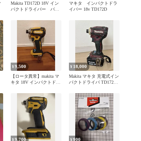
ク
Makita TD172D 18V イン
マキタ インパクトドラ
パクトドライバー バッ
イバー 18v TD172D
テリー1個
9,500
18,000
¥
¥
【ロータ異常】makita マ
Makita マキタ 充電式イン
キタ 18V インパクトドラ
パクトドライバ TD172D
イバー TD172D
本体
9,700
900
¥
¥