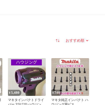
並び替え
5,480
740
¥
¥
用
マキタインパクトドライ
マキタ純正インパクト ハ
プ
バー TD172D ハウジング
ウジング用ビス