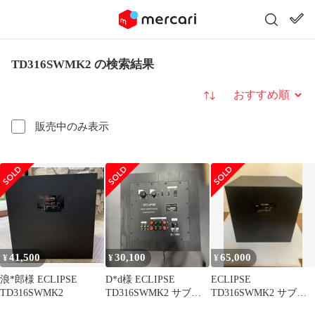
TD316SWMK2 の検索結果
並び替え
販売中のみ表示
41,500
30,100
65,000
¥
¥
¥
浪*郎様 ECLIPSE
D*d様 ECLIPSE
ECLIPSE
TD316SWMK2
TD316SWMK2 サブウ
TD316SWMK2 サブウ
ーファー現状ジャンク
ーファー 本体