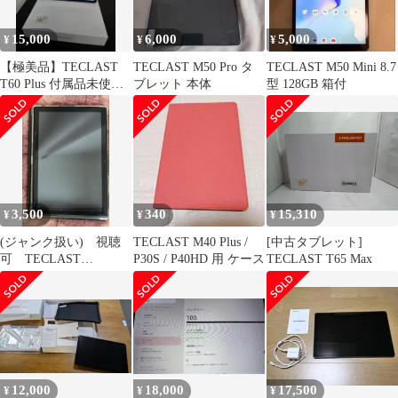
15,000
6,000
5,000
¥
¥
¥
【極美品】TECLAST
TECLAST M50 Pro タ
TECLAST M50 Mini 8.7
T60 Plus 付属品未使
ブレット 本体
型 128GB 箱付
用・新品ガラスフィル
ム付
3,500
340
15,310
¥
¥
¥
(ジャンク扱い) 視聴
TECLAST M40 Plus /
[中古タブレット]
可 TECLAST
P30S / P40HD 用 ケース
TECLAST T65 Max
M40Pro 10インチタブ
レット
12,000
18,000
17,500
¥
¥
¥