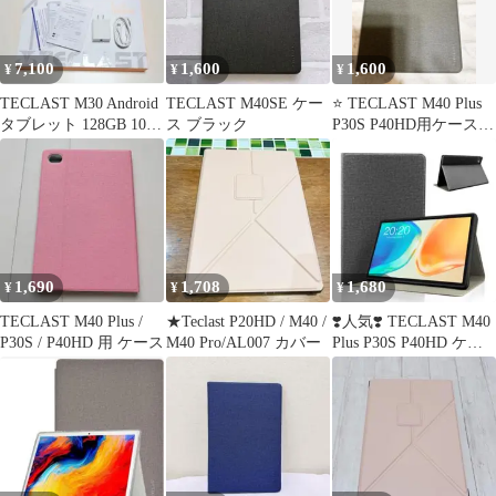
7,100
1,600
1,600
¥
¥
¥
TECLAST M30 Android
TECLAST M40SE ケー
⭐️ TECLAST M40 Plus
タブレット 128GB 10.1
ス ブラック
P30S P40HD用ケースカ
インチ
バー
1,690
1,708
1,680
¥
¥
¥
TECLAST M40 Plus /
★Teclast P20HD / M40 /
❣️人気❣️ TECLAST M40
P30S / P40HD 用 ケース
M40 Pro/AL007 カバー
Plus P30S P40HD ケー
ス