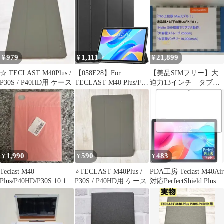
979
1,111
21,899
¥
¥
¥
☆ TECLAST M40Plus /
【058E28】For
【美品SIMフリー】大
P30S / P40HD用 ケース
TECLAST M40 Plus/For
迫力13インチ タブレ
TECLAST
ット TECLAST T65
Max
1,990
590
483
¥
¥
¥
Teclast M40
⭐️TECLAST M40Plus /
PDA工房 Teclast M40Air
Plus/P40HD/P30S 10.1
P30S / P40HD用 ケース
対応PerfectShield Plus
ピンク