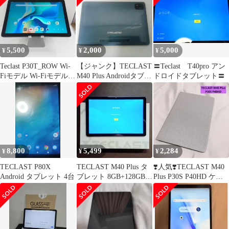
5,500
2,000
5,000
¥
¥
¥
Teclast P30T_ROW Wi-
【ジャンク】TECLAST
〓Teclast T40pro アン
Fiモデル Wi-Fiモデル
M40 Plus Androidタブレ
ドロイドタブレット〓
グレー 送料無料 本体
ット
c20402
8,800
5,499
2,284
¥
¥
¥
TECLAST P80X
TECLAST M40 Plus タ
❣️人気❣️TECLAST M40
Android タブレット 4台
ブレット 8GB+128GB
Plus P30S P40HD ケー
本体
ス