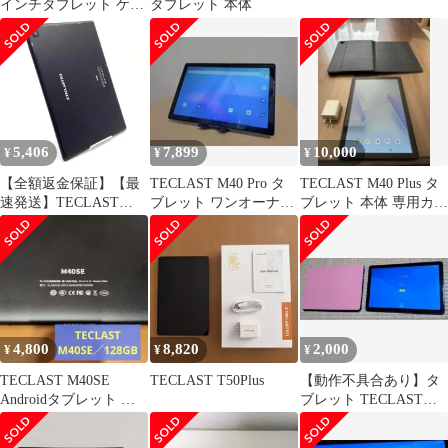
インチタブレット ケー
タブレット 本体
ス付き
5,406
7,899
10,000
¥
¥
¥
【全額返金保証】【最
TECLAST M40 Pro タ
TECLAST M40 Plus タ
速発送】TECLAST
ブレット ワンオーナー
ブレット 本体 専用カバ
M40 ROW 10インチ
品 （+オマケ）
ー付き
128GB SIMフリー 白ロ
ム 美品 動作確認済
4,800
8,820
2,000
¥
¥
¥
TECLAST M40SE
TECLAST T50Plus
【動作不具合あり】タ
Androidタブレット 本
ブレット TECLAST
体
M40 Plus ケースカバー
付き