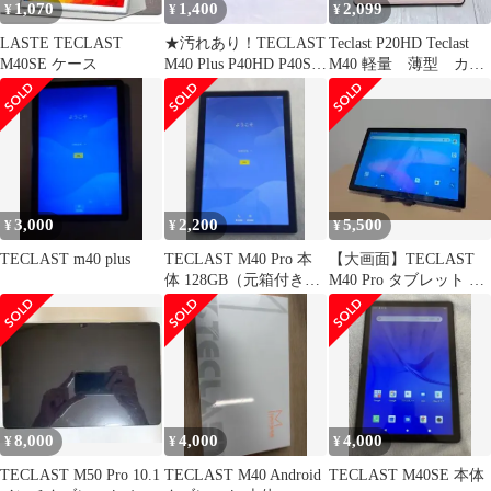
1,070
1,400
2,099
¥
¥
¥
LASTE TECLAST
★汚れあり！TECLAST
Teclast P20HD Teclast
M40SE ケース
M40 Plus P40HD P40S
M40 軽量 薄型 カバ
用 ケース
ー
3,000
2,200
5,500
¥
¥
¥
TECLAST m40 plus
TECLAST M40 Pro 本
【大画面】TECLAST
体 128GB（元箱付き、
M40 Pro タブレット ワ
ジャンク）
ンオーナー品（+オマ
ケ）
8,000
4,000
4,000
¥
¥
¥
TECLAST M50 Pro 10.1
TECLAST M40 Android
TECLAST M40SE 本体