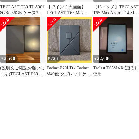
TECLAST T60 TLA001
【13インチ大画面】
【13インチ】TECLAST
8GB/256GB ケース2個
TECLAST T65 Max
T65 Max Android14 SIM
付
256GB SIMフリー
フリー
2,500
723
22,000
¥
¥
¥
(説明文ご確認お願いし
Teclast P20HD / Teclast
Teclast T65MAX ほぼ未
ます)TECLAST P30 タ
M40他 タブレットケー
使用
ブレット
ス 黒