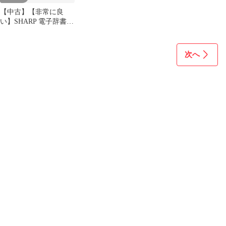
【中古】【非常に良
い】SHARP 電子辞書
Brain (ブレーン) PW-
A7000 ホワイト PW-
A7000-W 生活総合 120
次へ
コンテンツ 100動画 カ
ラ-液晶 Wタッチ画面
Power Body 5.6型タッ
wgteh8f