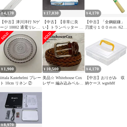
4,170
17,030
4,170
¥
¥
¥
【中古】津川洋行 Nゲ
【中古】【非常に良
【中古】「全鋼鋸鎌」
ージ 10002 通電リレー
い】トランペッター ア
刃渡り１００ｍｍ /62-
ラー ステッカータイプ/
メリカ空軍 F-100F スー
2248-28 wgteh8f
トミー製リレーラー専
パーセイバー 1/72
用 wgteh8f
01650 プラモデル
wgteh8f
1,900
10,500
4,170
¥
¥
¥
iittala Kastehelmi プレー
美品☆ Whitehouse Cox
【中古】おりがみ 収
ト 10cm リネン ②
レザー 編み込みベルト
納ケース wgteh8f
30/75
8,970
¥