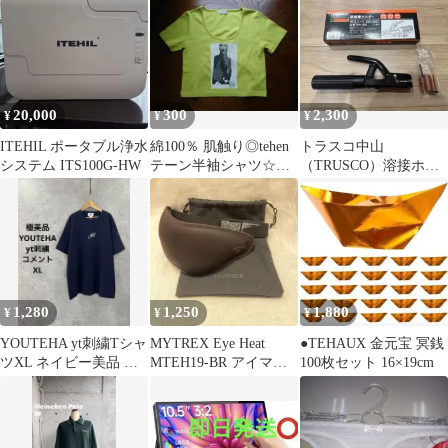
20,000
300
2,300
¥
¥
¥
ITEHIL ポータブル浄水
綿100％ 肌触り◎tehen
トラスコ中山
システム ITS100G-HW
テーン半袖シャツ☆彡
（TRUSCO）溶接ホル
未使用品
ダー 300A TEH-300 未
使用品！
1,280
1,250
1,880
¥
¥
¥
YOUTEHA yt刺繍Tシャ
MYTREX Eye Heat
●TEHAUX 金元宝 冥銭
ツXL ネイビー美品 男
MTEH19-BR アイマス
100枚セット 16×19cm
女兼用 シンプル綿
ク
100%