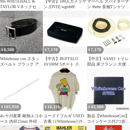
90s WHITEHALL &
【中古】100人カメラマ
マーベル スパイダーマ
TAYLOR Vネックセー
ン [DVD] wgteh8f
ン #tehe 長袖Tシャツ
ター レッド 22
ロンT US古着 M相当
8,500
7,170
7,170
¥
¥
¥
Whitehouse cox スタッ
【中古】BUFFALO
【中古】SANEI トイレ
ズベルト ブラック アメ
10/100M 5ポート スイ
部品 床フランジ 大便器
カジ バイカー
ッチングHub ブラック
用 呼び75・100兼用
LSW3-TX-5EPL/B
H800-8 wgteh8f
wgteh8f
105,950
10,110
43,300
¥
¥
¥
ds-十川産業 耐熱エコホ
ユーズドフルギ USED
新品【WhitehouseCox】
ース 内径25mm 外径
古着 {{Whitehouse}}90s
コインケース付2つ折り
33mm 長さ40m TEH-25
USA製 キャラクタープ
財布、S7532、紺タン