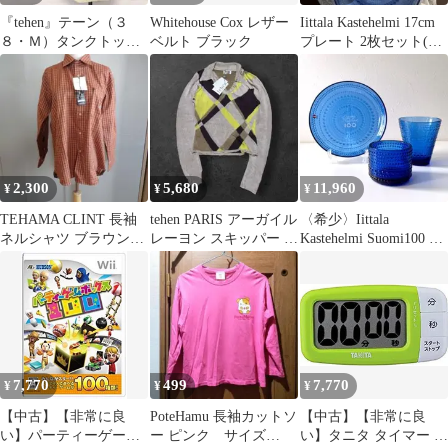
『tehen』テーン（３
Whitehouse Cox レザー
Iittala Kastehelmi 17cm
８・Ｍ）タンクトップ
ベルト ブラック
プレート 2枚セット(お
胸元ギャザー サラッと
まけ付き)
生地
2,300
5,680
11,960
¥
¥
¥
TEHAMA CLINT 長袖
tehen PARIS アーガイル
〈希少〉Iittala
ネルシャツ ブラウン系
レーヨン スキッパー ニ
Kastehelmi Suomi100 3
M-78
ット 38
点セット
7,770
499
7,770
¥
¥
¥
【中古】【非常に良
PoteHamu 長袖カットソ
【中古】【非常に良
い】パーティーゲーム
ー ピンク サイズ
い】タニタ タイマー 大