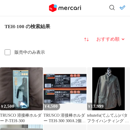
TEH-100 の検索結果
並び替え
販売中のみ表示
2,500
4,500
17,999
¥
¥
¥
TRUSCO 溶接棒ホルダ
TRUSCO 溶接棒ホルダ
tehutefu(てふてふ)バタ
ー P-TEH-300
ー TEH-300 300A 2個セ
フライハンティング ジ
ット 新品
ャケット 2nd