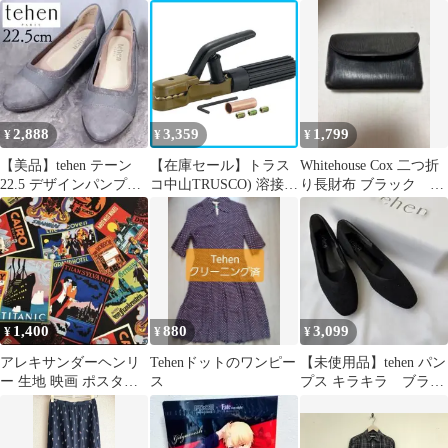
ボックス100 - Wii
140 (b741)
画面 100分 グリーン
wgteh8f
TD-394 GR でか見えタ
イマー wgteh8f
2,888
3,359
1,799
¥
¥
¥
【美品】tehen テーン
【在庫セール】トラス
Whitehouse Cox 二つ折
22.5 デザインパンプス
コ中山TRUSCO) 溶接棒
り長財布 ブラック
レザー アーモンドトゥ
ホルダー 300A 全長
3140-09-3
225mm TEH-300
1,400
880
3,099
¥
¥
¥
アレキサンダーヘンリ
Tehenドットのワンピー
【未使用品】tehen パン
ー 生地 映画 ポスター
ス
プス キラキラ ブラッ
柄 FavouriteHaunts
ク 24.0cm