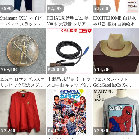
990
2,599
3,580
¥
¥
¥
Stehmann [XL] ネイビ
TEHAUX 透明ゴム 髪
EXCITEHOME 自動水
ー パンツ スラックス
500本 大容量 クリア ヘ
やり器 植物 自動給水器
紺
アバンド 小さい 弾性
留守中も安心 ペットボ
髪を傷めない ヘアアレ
トル対応 陶器 簡単 挿
ンジ 目立たない 大人
すだけ 鉢植え プランタ
子供 ボックス付き
ー 取扱説明書付 4本セ
ット(ブラウン,
16cmx5cm)
69,800
29,040
14,200
¥
¥
¥
1932年 ロサンゼルスオ
【 新品 未開封 】 トラ
ウェスタンハット
リンピック記念メダル
スコ中山 キャップタイ
GoldGateHatCo X-
Whitehead & Hoag
ヤケーブル2次線ホルダ
LARGE
ー付き 10m
TWC2210KH 未使用 送
料無料
2,200
4,170
2,980
¥
¥
¥