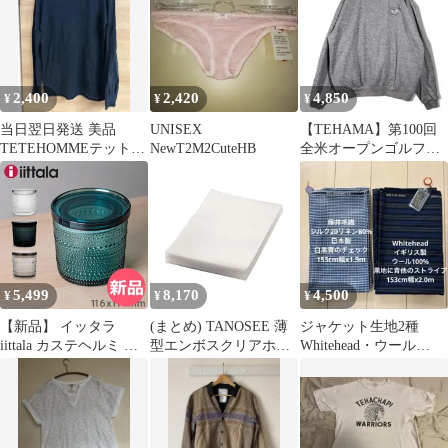
RF100V54WD wgteh8f
2,400
2,420
4,850
¥
¥
¥
当日翌日発送 美品
UNISEX
【TEHAMA】第100回
TETEHOMMEテットオ
NewT2M2CuteHB
全米オープンゴルフ刺
ム ニットサマーセータ
繡ロゴプルオーバー
ー Lネイビー
5,499
8,170
4,500
¥
¥
¥
【新品】 イッタラ
(まとめ) TANOSEE 薄
ジャケット生地2種
iittala カステヘルミ ジ
型エンボスクリアホル
Whitehead・ウール
ャー 116 × 114mm 北欧
ダー A4 1パック(100枚)
100%、藤井毛織・シル
ガラス Kastehelmi Jar 蓋
〔×5セット〕
クリネン
付き 保存容器 キャニス
ター フィンランド キッ
チン [ITT-AW]