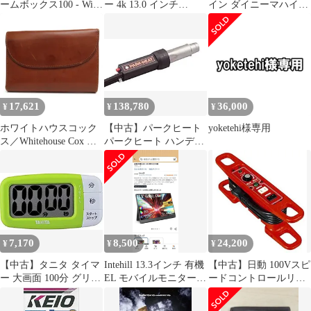
ームボックス100 - Wii
ー 4k 13.0 インチ
イン ダイニーマハイパ
wgteh8f
U13NA
ワー天糸 12m 0.6号
wgteh8f
17,621
138,780
36,000
¥
¥
¥
ホワイトハウスコック
【中古】パークヒート
yoketehi様専用
ス／Whitehouse Cox 財
パークヒート ハンディ
布 ウォレット メンズ
熱風ヒーター PHW7型
男性 男性用レザー 革
100V PHW71 wgteh8f
本革 ブラウン 茶 S7660
3FOLD WALLET /
BRIDLE 小銭入れあり
三つ折り 定番
7,170
8,500
24,200
¥
¥
¥
【中古】タニタ タイマ
Intehill 13.3インチ 有機
【中古】日動 100Vスピ
ー 大画面 100分 グリー
EL モバイルモニター
ードコントロールリー
ン TD-394 GR でか見え
F13NA
ル SH-032 wgteh8f
タイマー wgteh8f