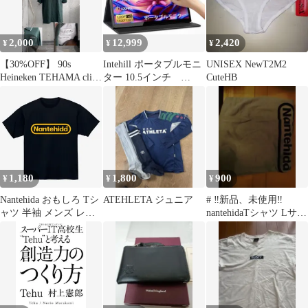
2,000
12,999
2,420
¥
¥
¥
【30%OFF】 90s
Intehill ポータブルモニ
UNISEX NewT2M2
Heineken TEHAMA clint
ター 10.5インチ
CuteHB
M
T10PA 新品未開封
1,180
1,800
900
¥
¥
¥
Nantehida おもしろ Tシ
ATEHLETA ジュニア
# ‼️新品、未使用‼️
ャツ 半袖 メンズ レデ
nantehidaTシャツ Lサイ
ィース ユニセックス プ
ズアツシ様専用ご出品
レゼント 【 155black 】
物