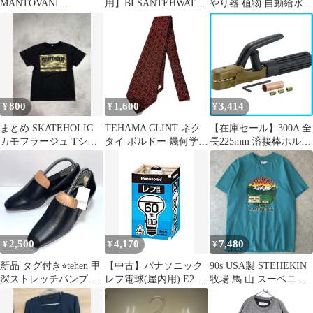
MANTOVANI
用】BI SANTEHWATER
やり器 植物 自動給水器
COLLECTON
美活ウォーターライフ
ペットボトル 陶器 簡
単
800
1,600
3,414
¥
¥
¥
まとめ SKATEHOLIC
TEHAMA CLINT ネク
【在庫セール】300A 全
カモフラージュ Tシャ
タイ ボルドー 幾何学
長225mm 溶接棒ホルダ
ツキッズ150 B07
柄 総柄 シルク混 日
ー TEH-300 トラスコ中
本製
山TRUSCO)
2,500
4,170
7,480
¥
¥
¥
新品 タグ付き⭐︎tehen 甲
【中古】パナソニック
90s USA製 STEHEKIN
深ストレッチパンプス
レフ電球(屋内用) E26
牧場 馬 山 スーベニアT
スクエアトゥ 23.5
口金 100V60形 散光形
シャツ
(ビーム角=60°)