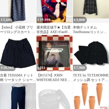
5,600
29,999
3,800
¥
¥
¥
【tehen】 小花柄 プリ
週末限定値下★【当選
本物テットオム
ーツロングスカート ネ
非売品】AXE×FateHF
TeteHommeコットンチ
イビー M
コラボキャンペーンク
ェック柄長袖シャツメ
リアファイル
ンズサーフアメカジワ
ークミリタリーストリ
ートスケータービジネ
ススーツモードゴルフ
ドレスグレー5M
10,560
511
7,900
¥
¥
¥
古着 TEHAMA ドット
【R15174】JOHN
TETE by TETEHOMME
柄 ツータック ショーツ
WHITEHEAD/I NEED
メッシュ調 セットアッ
ショートパンツ USA製
MONEY BAD
プ ネイビー L相当
レディースL(w28)相
当/eaa572829