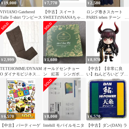
19,000
7,770
2,580
¥
¥
¥
VIVIANO Gatehered
【中古】スイート
ロング巻きスカート
Tulle T-shirt ワンピース
SWEETのNANAちゃん
PARIS tehen テーン 麻
と黒ネコのラッキー
混♪♪最終価格！
NASA-100 wgteh8f
2,999
1,600
8,970
¥
¥
¥
TETEHOMME/DYNAM
オールドセンチョー
【中古】【非常に良
O ダイナモビジネスカ
ン 紅茶 シンガポー
い】ねんどろいど ブラ
ーゴパンツ ブラウン
ル
ックゴールドソー (ノ
ンスケール ABS&PVC
塗装済み可動フィギュ
ア) wgteh8f
6,570
8,000
6,570
¥
¥
¥
【中古】パーティーゲ
Intehill モバイルモニタ
【中古】ダン(DAN) ラ