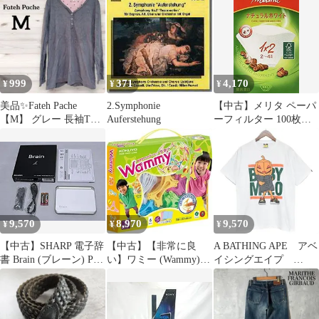
1巻
リントS/Sカットソー
メンズ ONE SIZE
999
371
4,170
¥
¥
¥
美品✨Fateh Pache
2.Symphonie
【中古】メリタ ペーパ
【M】 グレー 長袖Tシ
Auferstehung
ーフィルター 100枚入
ャツ 暖かい 起毛素材
ホワイト PA1×2G
wgteh8f
9,570
8,970
9,570
¥
¥
¥
【中古】SHARP 電子辞
【中古】【非常に良
A BATHING APE アベ
書 Brain (ブレーン) PW-
い】ワミー (Wammy)
イシングエイプ
A7000 ホワイト PW-
ベーシック100 6色 100
2021AW
A7000-W 生活総合 120
ピース KCT-BC111
HALLOWEEN BABY
コンテンツ 100動画 カ
wgteh8f
MILO TEE ハロウィ
ラ-液晶 Wタッチ画面
ンベイビーマイロTシ