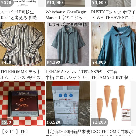
578
13,000
1,000
¥
¥
¥
スーパーIT高校生
Whitehouse Cox×Begin
RUSTY Tシャツ ホワイ
Tehu"と考える 創造力
Market L字ミニジップ
ト WHITEHAVENロゴ
のつくり方"
ウォレット
450
4,399
4,800
¥
¥
¥
TETEHOMME テット
TEHAMA シルク 100%
SS269 US古着
オム メンズ 長袖 スト
半袖 アロハシャツ ヤシ
TEHAMA CLINT 刺繍
ライプシャツ M
の木 総柄 青 ブルー
半袖 天竺 ポロシャツ
599
8,520
2,200
¥
¥
¥
【K6144】TEH
【定価39800円新品未使
EXCITEHOME 自動水