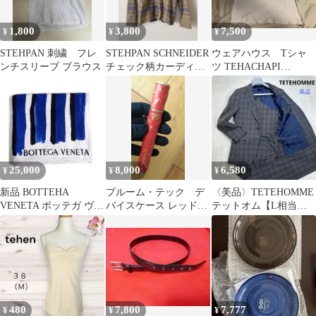
1,800
3,800
7,500
¥
¥
¥
STEHPAN 刺繍 フレ
STEHPAN SCHNEIDER
ウェアハウス Tシャ
ンチスリーブ ブラウス
チェック柄カーディガ
ツ TEHACHAPI
ン
WARRIORS M
25,000
8,000
6,580
¥
¥
¥
新品 BOTTEHA
プルーム・テック デ
〈美品〉TETEHOMME
VENETA ボッテガ ヴェ
バイスケース レッド
テットオム【L相当】
ネタ ストライプ ビーチ
（NORITAKA
セットアップスーツ チ
タオル
TATEHANA）
ェック
480
7,800
7,777
¥
¥
¥