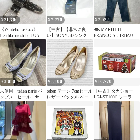
Power Body 5.6型タッ
ャツ
wgteh8f
002TEH701003F
8054000209583
21,700
7,770
7,022
¥
¥
¥
《Whitehouse Cox》
【中古】【非常に良
90s MARITEH
Leathbr mesh belt UA別
い】SONY 3Dシンクロ
FRANCOIS GIRBAUD
注
トランスミッター
デニムパンツ N470
TMR-BR100 wgteh8f
3,080
1,100
16,770
¥
¥
¥
未使用 tehen paris パ
tehen テーン 7cmヒール
【中古】タカショー
ンプス ヒール サイ
レザー バックル ベージ
LGI-ST100C ソーラー
ズ22.5
ュ 22.5cm 婦人
イルミネーション100球
シャンパンG 46776100
wgteh8f