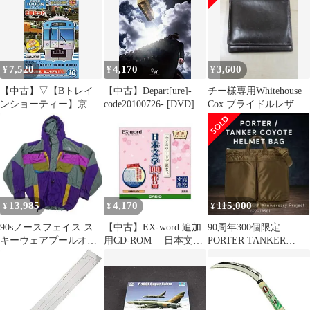
7,520
4,170
3,600
¥
¥
¥
【中古】▽【Bトレイ
【中古】Depart[ure]-
チー様専用Whitehouse
ンショーティー】京王
code20100726- [DVD]
Cox ブライドルレザー
電鉄1000系°(ライトブ
wgteh8f
三つ折り財布
ルー)2両セット(10)【初
回限定】BANDAIバン
ダイ101004 wgteh8f
13,985
4,170
115,000
¥
¥
¥
90sノースフェイス ス
【中古】EX-word 追加
90周年300個限定
キーウェアプールオー
用CD-ROM 日本文学
PORTER TANKER
バーフードパーカージ
100作品 wgteh8f
COYOTEHelm
ャケットXL