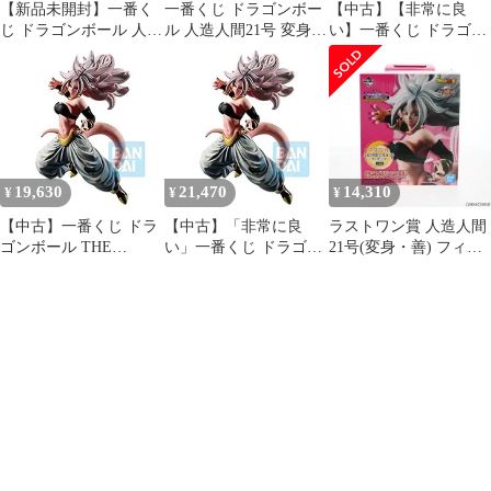
【新品未開封】一番く
一番くじ ドラゴンボー
【中古】【非常に良
じ ドラゴンボール 人造
ル 人造人間21号 変身
い】一番くじ ドラゴン
人間21号 変身 スペシャ
スペシャルコラボ賞
ボール THE ANDROID
ルコラボ賞
BATTLE with ドラゴン
ボール ファイターズ ス
ペシャルコラボ賞 人造
人間21号変身 フィギュ
ア
19,630
21,470
14,310
¥
¥
¥
【中古】一番くじ ドラ
【中古】「非常に良
ラストワン賞 人造人間
ゴンボール THE
い」一番くじ ドラゴン
21号(変身・善) フィギ
ANDROID BATTLE
ボール THE ANDROID
ュア 一番くじ ドラゴン
with ドラゴンボール フ
BATTLE with ドラゴン
ボール THE ANDROID
ァイターズ スペシャル
ボール ファイターズ ス
BATTLE with ドラゴン
コラボ賞 人造人間21号
ペシャルコラボ賞 人造
ボール ファイターズ プ
変身 フィギュア
人間21号変身 フィギュ
ライズ(292) バンダイス
ア
ピリッツ