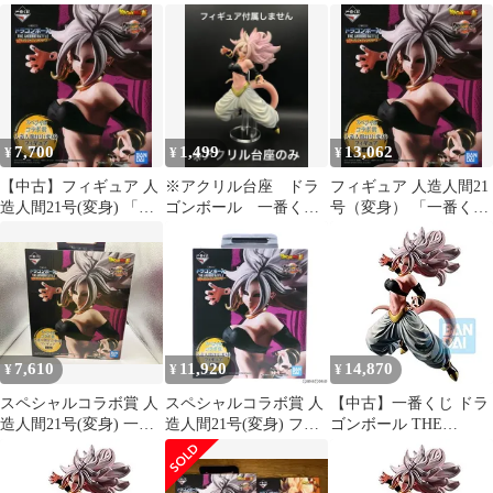
フィギュア
ギュア ラストワン
間21号 フィギュア 2体
セット
7,700
1,499
13,062
¥
¥
¥
【中古】フィギュア 人
※アクリル台座 ドラ
フィギュア 人造人間21
造人間21号(変身) 「一
ゴンボール 一番く
号（変身） 「一番くじ
番くじ ドラゴンボール
じ 人造人間21号（変
ドラゴンボール THE
THE ANDROID
身）
ANDROID BATTLE
BATTLE with ドラゴン
with ドラゴンボール フ
ボール ファイターズ」
ァイターズ」 スペシャ
スペシャルコラボ賞 フ
ルコラボ賞 フィギュア
ィギュア
【10日以内発送】
7,610
11,920
14,870
¥
¥
¥
スペシャルコラボ賞 人
スペシャルコラボ賞 人
【中古】一番くじ ドラ
造人間21号(変身) 一番
造人間21号(変身) フィ
ゴンボール THE
くじ ドラゴンボール
ギュア 一番くじ ドラゴ
ANDROID BATTLE
THE ANDROID
ンボール THE
with ドラゴンボール フ
BATTLE with ドラゴン
ANDROID BATTLE
ァイターズ スペシャル