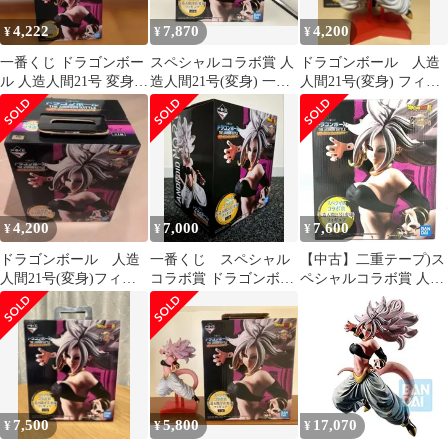
4,222
7,870
4,200
¥
¥
¥
一番くじ ドラゴンボー
スペシャルコラボ賞 人
ドラゴンボール 人造
ル 人造人間21号 変身
造人間21号(変身) 一番
人間21号(変身) フィギ
フィギュア
くじ ドラゴンボｰル
ュア
THE ANDROID
BATTLE with ドラゴン
ボｰル ファイタｰズ
4,200
7,000
7,600
¥
¥
¥
ドラゴンボール 人造
一番くじ スペシャル
【中古】二重テープ)ス
人間21号(変身)フィギ
コラボ賞 ドラゴンボー
ペシャルコラボ賞 人造
ュア 一番くじ
ル 人造人間21号 変身
人間21号(変身) ｢ドラゴ
ンボール THE
ANDROID BATTLE
with DB ファイターズ｣
[69]
7,500
5,800
17,070
¥
¥
¥