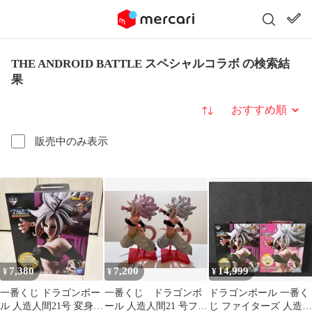
THE ANDROID BATTLE スペシャルコラボ の検索結
果
並び替え
販売中のみ表示
7,380
7,200
14,999
¥
¥
¥
一番くじ ドラゴンボー
一番くじ ドラゴンボ
ドラゴンボール 一番く
ル 人造人間21号 変身
ール 人造人間21 号フィ
じ ファイターズ 人造人