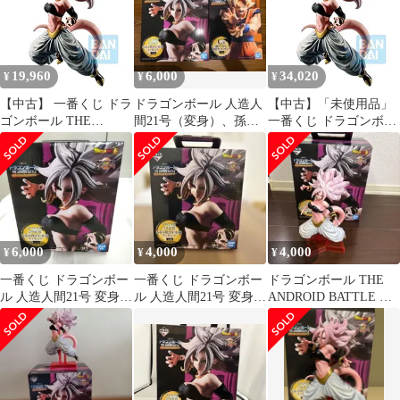
ボール ファイターズ ド
with ドラゴンボール フ
コラボ賞 人造人間21号
ラゴンボール
ァイターズ プライズ
変身 フィギュア
(292) バンダイスピリッ
ツ
19,960
6,000
34,020
¥
¥
¥
【中古】 一番くじ ドラ
ドラゴンボール 人造人
【中古】「未使用品」
ゴンボール THE
間21号（変身）、孫悟
一番くじ ドラゴンボー
ANDROID BATTLE
空 フィギュア（おま
ル THE ANDROID
with ドラゴンボール フ
け付き）
BATTLE with ドラゴン
ァイターズ スペシャル
ボール ファイターズ ス
コラボ賞 人造人間21号
ペシャルコラボ賞 人造
変身 フィギュア
人間21号変身 フィギュ
ア
6,000
4,000
4,000
¥
¥
¥
一番くじ ドラゴンボー
一番くじ ドラゴンボー
ドラゴンボール THE
ル 人造人間21号 変身
ル 人造人間21号 変身
ANDROID BATTLE 人
フィギュア
フィギュア
造人間21号 フィギュア