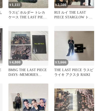
1,111
2,500
¥
¥
ん
ラスピ ホルダー トレカ
RUI ルイ THE LAST
ケース THE LAST PIECE
PIECE STARGLOW トレ
BMSG
カ 6枚セット
4,800
3,666
¥
¥
E
BMSG THE LAST PIECE
THE LAST PIECE ラスピ
DAYS -MEMORIES
ライキ アクスタ RAIKI
BOOK-