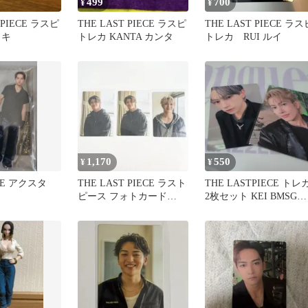
499
700
¥
¥
 PIECE ラスピ
THE LAST PIECE ラスピ
THE LAST PIECE ラス
イキ
トレカ KANTA カンタ
トレカ RUI ルイ
1,170
550
¥
¥
ECE アクスタ
THE LAST PIECE ラスト
THE LASTPIECE トレ
ピース フォトカード
2枚セット KEI BMSG
COTA RAIKI
TRAINEE