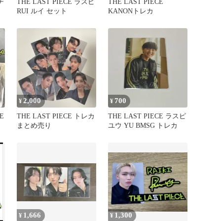
チ
THE LAST PIECE ラスピ
THE LAST PIECE
RUI ルイ セット
KANONトレカ
2,000
700
¥
¥
E
THE LAST PIECE トレカ
THE LAST PIECE ラスピ
まとめ売り
ユウ YU BMSG トレカ
1,666
1,300
¥
¥