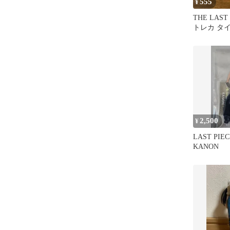
555
¥
THE LAST
トレカ タ
2,500
¥
LAST PI
KANON