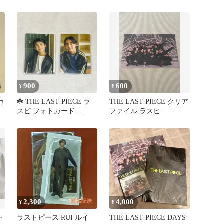
【完売品】
900
600
¥
¥
カ
☘️ THE LAST PIECE ラ
THE LAST PIECE クリア
スピ フォトカード
ファイル ラスピ
【HAL】【AOI】
2,300
4,000
¥
¥
ト
ラストピース RUI ルイ
THE LAST PIECE DAYS