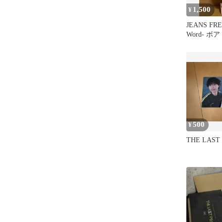
1,500
¥
JEANS FRE
Word- 
500
¥
THE LAST