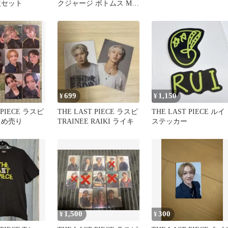
枚セット
クジャージ ボトムス Mサ
イズ
699
1,150
¥
¥
 PIECE ラスピ
THE LAST PIECE ラスピ
THE LAST PIECE ルイ
とめ売り
TRAINEE RAIKI ライキ
ステッカー
1,500
300
¥
¥