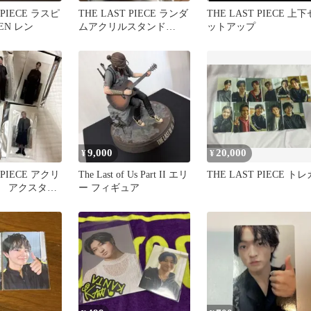
 PIECE ラスピ
THE LAST PIECE ランダ
THE LAST PIECE 上下
EN レン
ムアクリルスタンド
ットアップ
TAIKI
9,000
20,000
¥
¥
 PIECE アクリ
The Last of Us Part II エリ
THE LAST PIECE トレ
 アクスタセ
ー フィギュア