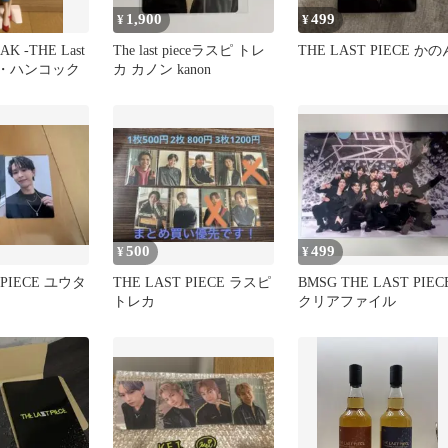
1,900
499
¥
¥
AK -THE Last
The last pieceラスピ トレ
THE LAST PIECE かの
ボア・ハンコック
カ カノン kanon
500
499
¥
¥
 PIECE ユウタ
THE LAST PIECE ラスピ
BMSG THE LAST PIEC
トレカ
クリアファイル