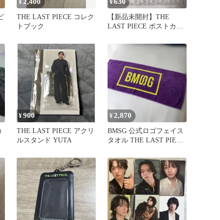
2,400
630
¥
¥
ピ
THE LAST PIECE コレク
【新品未開封】THE
トブック
LAST PIECE ポストカー
ドセット(B)
900
2,870
¥
¥
カ
THE LAST PIECE アクリ
BMSG 公式ロゴフェイス
ルスタンド YUTA
タオル THE LAST PIECE
紫 黄色