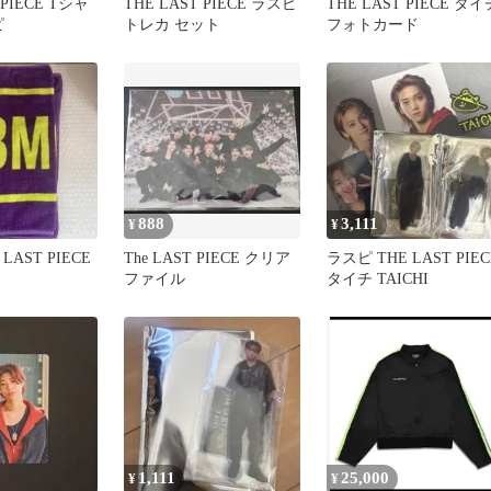
 PIECE Tシャ
THE LAST PIECE ラスピ
THE LAST PIECE タイ
ピ
トレカ セット
フォトカード
888
3,111
¥
¥
 LAST PIECE
The LAST PIECE クリア
ラスピ THE LAST PIEC
ファイル
タイチ TAICHI
1,111
25,000
¥
¥