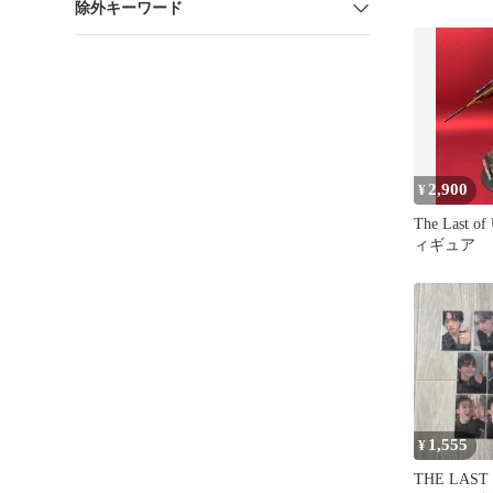
除外キーワード
2,900
¥
The Last 
ィギュア
1,555
¥
THE LAST