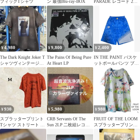
フィックTシャツ
ン 最強Blu-ray-BOX
PARADE レコード 2LP
未開封
4,980
9,800
2,400
¥
¥
¥
The Dark Knight Joker T
The Pains Of Being Pure
IN THE PAINT バスケ
シャツヴィンテージ加
At Heart LP
ットボールパンツ ブル
工 ムービーT
ー 総柄
930
5,980
980
¥
¥
¥
スプラッタープリント
CRB Servants Of The
FRUIT OF THE LOOM
Tシャツ ストリート カ
Sun 2LP 二枚組レコー
スプラッタープリント
ジュアル【M】レッド
ド
VネックTシャツ L