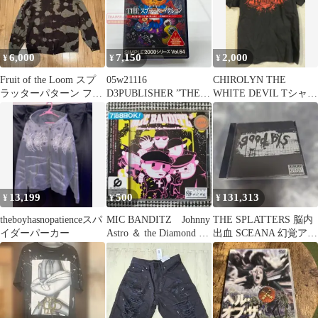
6,000
7,150
2,000
¥
¥
¥
Fruit of the Loom スプ
05w21116
CHIROLYN THE
ラッターパターン フー
D3PUBLISHER ”THE
WHITE DEVIL Tシャツ
ディー
スプラッターアクショ
ブラック
ン SIMPLE2000シリ
ーズ vol.64” プレイステ
ーション2 ゲームソフ
ト SLPM62545 【中古
品】
13,199
500
131,313
¥
¥
¥
theboyhasnopatienceスパ
MIC BANDITZ Johnny
THE SPLATTERS 脳内
イダーパーカー
Astro ＆ the Diamond …
出血 SCEANA 幻覚アレ
ルギー