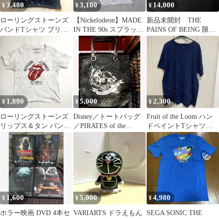
3,480
3,100
14,000
¥
¥
¥
ローリングストーンズ
【Nickelodeon】MADE
新品未開封 THE
バンドTシャツ ブリー
IN THE 90s スプラッタ
PAINS OF BEING 限定
チ加工 スプラッシュペ
ープリントT
版 レコード
イント 黒 S
1,880
5,000
2,300
¥
¥
¥
ローリングストーンズ
Disney／トートバッグ
Fruit of the Loom ハン
リップス＆タン バンド
／PIRATES of the
ドペイントTシャツネ
Tシャツ ペイント
CARIBBEAN
イビー XL 1点物
1,600
5,000
4,980
¥
¥
¥
ホラー映画 DVD 4本セ
VARIARTS ドラえもん
SEGA SONIC THE