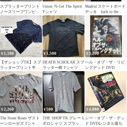
スプラッタープリント
Union 76 Get The Spirit
Madrid スケートボード
ノースリーブワンピー
Tシャツ
デッキ back to the
ス 95cm未満
future
1,180
1,500
3,200
¥
¥
¥
【ザショップTK】スプ
DEATH SCHOLAR スプ
ヘル・オブ・ザ・リビ
ラッタープリント半袖
ラッター柄 Tシャツ
ングデッド DVD
Tシャツ/M/ネイビー/ブ
ラック
2,260
500
4,880
¥
¥
¥
The Stone Roses ザスト
THE SHOP TK グレー L
シー・オブ・ザ・デッ
ーンローゼズ Tシャツ
ポロシャツ スプラッタ
ド DVDレンタル落ち