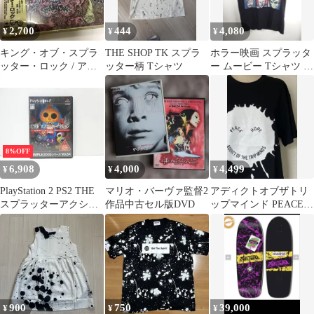
2,700
444
4,080
¥
¥
¥
キング・オブ・スプラ
THE SHOP TK スプラ
ホラー映画 スプラッタ
ッター・ロック / アキ
ッター柄 Tシャツ
ー ムービー Tシャツ 黒
ューズド The Accüsed
S チャッキー ジェイソ
ン
8%OFF
6,908
4,000
4,499
¥
¥
¥
PlayStation 2 PS2 THE
マリオ・バーヴァ監督2
アディクトオブザトリ
スプラッターアクショ
作品中古セル版DVD
ップマインド PEACE
ン レトロ ゲームソフト
HOPE Tシャツ ブラッ
△WE2962
ク
900
750
39,000
¥
¥
¥