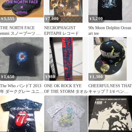
5,555
7,000
5,200
¥
¥
¥
THE NORTH FACE
NECROPHAGIST
90s Moon Dolphin Ocean
emmi スノーブーツ ブ
EPITAPH レコード
art tee
ラック
1,650
980
1,300
¥
¥
¥
The Who バンドT 2013
ONE OK ROCK EYE
CHEERFULNESS THAT
年 ダークグレー ユニク
OF THE STORM タオル
キャップ 7 1/4 ペンキ
ロ UNIQLO
カラー