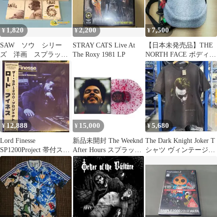
1,820
2,200
7,500
¥
¥
¥
SAW ソウ シリー
STRAY CATS Live At
【日本未発売品】THE
ズ 洋画 スプラッタ
The Roxy 1981 LP
NORTH FACE ボディバ
ー ホラー DVD 1
ッグ スリリングバッグ
～6 + ザ・ファイナ
ル まとめ売り
12,888
15,000
5,680
¥
¥
¥
Lord Finesse
新品未開封 The Weeknd
The Dark Knight Joker T
SP1200Project 帯付スプ
After Hours スプラッタ
シャツ ヴィンテージ加
ラッターカラー
ー レコード
工ムービーT