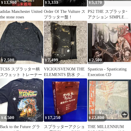
13,900
3,333
5,170
¥
¥
¥
adidas Manchester United
Order Of The Vulture ス
PS2 THE スプラッタｰ
the stone roses
プラッター盤！
アクション SIMPLE
2000シリｰズVOL.64
2,500
7,499
2,500
¥
¥
¥
TCSS スプラッター柄
VICIOUSVENOM THE
Spasticus - Spasticating
スウェット トレーナー
ELEMENTS 防水 クラ
Execution CD
ッチバッグ
4,500
17,250
22,800
¥
¥
¥
Back to the Future グラ
スプラッターアクショ
THE MILLENNIUM