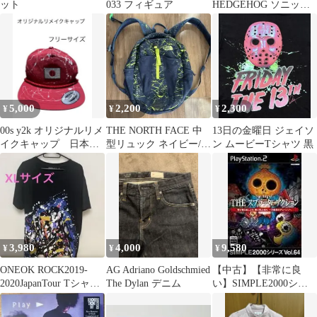
ット
033 フィギュア
HEDGEHOG ソニッ
ク Tシャツ
5,000
2,200
2,300
¥
¥
¥
00s y2k オリジナルリメ
THE NORTH FACE 中
13日の金曜日 ジェイソ
イクキャップ 日本国
型リュック ネイビー/イ
ン ムービーTシャツ 黒
旗 スプラッターペイ
エロー
ント
3,980
4,000
9,580
¥
¥
¥
ONEOK ROCK2019-
AG Adriano Goldschmied
【中古】【非常に良
2020JapanTour Tシャツ
The Dylan デニム
い】SIMPLE2000シリ
XLサイズ
ーズ Vol.64 THE スプラ
ッターアクション