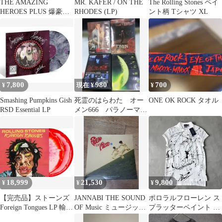
THE AMAZING
MR. KAFER / ON THE
The Rolling Stones ペイ
HEROES PLUS 爆豪勝
RHODES (LP)
ント柄 Tシャツ XL
己 318
7,800
980
700
¥
現在 ¥
¥
Smashing Pumpkins Gish
死霊のはらわた オー
ONE OK ROCK タオル
RSD Essential LP
メン666 パラノーマル
アクティビティ第2章
エイリアン
18,999
21,530
9,800
¥
¥
¥
【完売品】ストーンズ
JANNABI THE SOUND
ポロラルフローレン ス
Foreign Tongues LP 輸入
OF Music ミュージック
プラッターペイント ボ
盤 限定カラー盤
pt 2 ： LIFE クリア 飛
ーイフレンドポロシャ