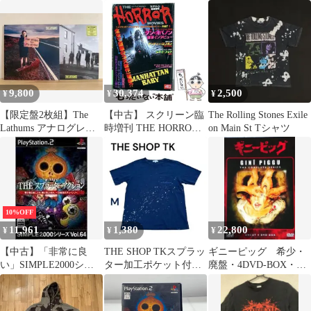
グレー LLサイズ
ープリント
9,800
30,374
2,500
¥
¥
¥
【限定盤2枚組】The
【中古】 スクリーン臨
The Rolling Stones Exile
Lathums アナログレコ
時増刊 THE HORROR
on Main St Tシャツ
ードセット / 美品
MOVIES ~スプラッタ
ーからSFまで、B級怪
奇映画のすべて PART2
/ 近代映画社 / 近代映画
社
10%OFF
11,961
1,380
22,800
¥
¥
¥
【中古】「非常に良
THE SHOP TKスプラッ
ギニーピッグ 希少・
い」SIMPLE2000シリ
ター加工ポケット付T
廃盤・4DVD-BOX・海
ーズ Vol.64 THE スプラ
シャツネイビーM
外版
ッターアクション