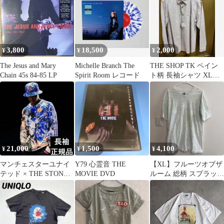
3,800
18,500
2,000
¥
¥
¥
The Jesus and Mary
Michelle Branch The
THE SHOP TK ペイン
Chain 45s 84-85 LP
Spirit Room レコード
ト柄 長袖シャツ XLサ
イズ
21,000
1,500
4,100
¥
¥
¥
マンチェスターユナイ
Y79 心霊音 THE
【XL】フルーツオブザ
テッド × THE STONE
MOVIE DVD
ルーム 総柄 スプラッタ
ROSES 長袖 Mサイズ
ー Tシャツ ブリーチ加
工 古着