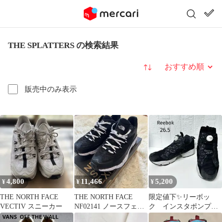
THE SPLATTERS の検索結果
並び替え
販売中のみ表示
4,800
11,466
5,200
¥
¥
¥
THE NORTH FACE
THE NORTH FACE
限定値下✨リーボッ
VECTIV スニーカー
NF02141 ノースフェイ
ク インスタポンプフ
ス 27.5センチ
ューリー スプラッタ