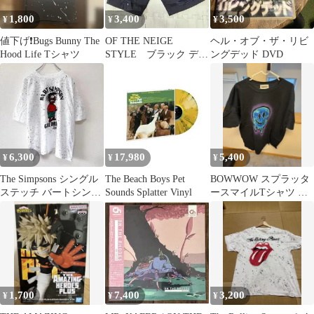
1,800
3,400
3,500
¥
¥
¥
値下げ❗️Bugs Bunny The
OF THE NEIGE
ヘル・オブ・ザ・リビ
Hood Life Tシャツ
STYLE ブラック デニ
ングデッド DVD
ム ショートパンツ ダメ
ージ
6,300
17,980
5,400
¥
¥
¥
The Simpsons シングル
The Beach Boys Pet
BOWWOW スプラッタ
ステッチ バートシンプ
Sounds Splatter Vinyl
ースマイルTシャツ ブ
ソン XL相当
ラック
1,700
7,400
3,200
¥
¥
¥