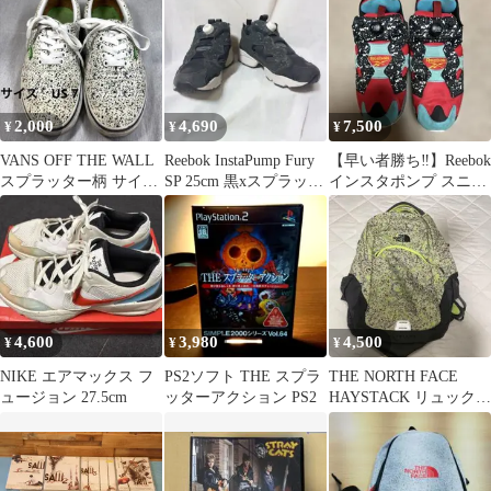
ー 黒
2,000
4,690
7,500
¥
¥
¥
VANS OFF THE WALL
Reebok InstaPump Fury
【早い者勝ち‼️】Reebok
スプラッター柄 サイズ
SP 25cm 黒xスプラッタ
インスタポンプ スニー
US 7
ー柄
カー 28.5cm
4,600
3,980
4,500
¥
¥
¥
NIKE エアマックス フ
PS2ソフト THE スプラ
THE NORTH FACE
ュージョン 27.5cm
ッターアクション PS2
HAYSTACK リュック
バックパック