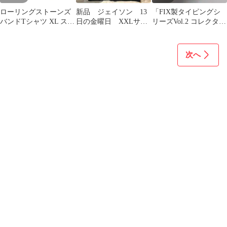
ローリングストーンズ
新品 ジェイソン 13
「FIX製タイピングシ
バンドTシャツ XL スプ
日の金曜日 XXLサイ
リーズVol.2 コレクター
ラッターデザイン 黒
ズ Tシャツ 管4204
必見」 超メルカリ祭
【4676】
割引中
次へ