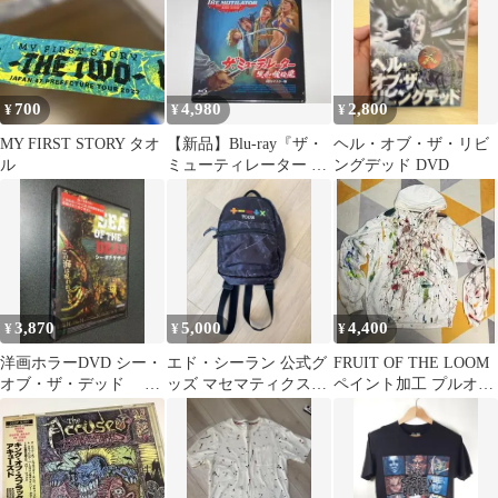
700
4,980
2,800
¥
¥
¥
MY FIRST STORY タオ
【新品】Blu-ray『ザ・
ヘル・オブ・ザ・リビ
ル
ミューティレーター 猟
ングデッド DVD
奇!惨殺魔 HDリマスタ
ー版』
3,870
5,000
4,400
¥
¥
¥
洋画ホラーDVD シー・
エド・シーラン 公式グ
FRUIT OF THE LOOM
オブ・ザ・デッド レ
ッズ マセマティクス・
ペイント加工 プルオー
ンタル落
ツアー ミニリュック バ
バーパーカー ホワイト
ックパック