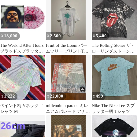
び散る ミックス MIX lp
ツ ポニー刺繍
未開封
13,000
2,500
5,400
¥
¥
¥
The Weeknd After Hours
Fruit of the Loom パー
The Rolling Stones ザ・
ブラッドスプラッター
ムツリー プリントTシ
ローリングストーン
ヴァイナル
ャツ XL
ズ バンT Tシャツ
スプラッター柄
1,222
22,000
499
¥
¥
¥
ペイント柄 Vネック T
millennium parade ミレ
Nike The Nike Tee スプ
シャツ M
ニアムパレード アナロ
ラッター柄 Tシャツ
グ盤