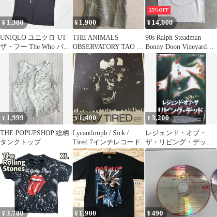
25%OFF
1,380
1,900
14,000
¥
¥
¥
UNIQLO ユニクロ UT
THE ANIMALS
90s Ralph Steadman
ザ・フー The Who バン
OBSERVATORY TAO T
Bonny Doon Vineyard
ドTシャツ M 黒
シャツ 10y
CARDINAL ZIN アート
Tシャツ XXL FRUIT
OF THE LOOM ワイン
Tシャツ 素材USA製 ヴ
ィンテージ ビンテージ
1,999
1,400
3,200
¥
¥
¥
THE POPUPSHOP 総柄
Lycanthroph / Sick /
レジェンド・オブ・
タンクトップ
Tired 7インチレコード
ザ・リビング・デッド
[DVD]
3,780
1,900
490
¥
¥
¥