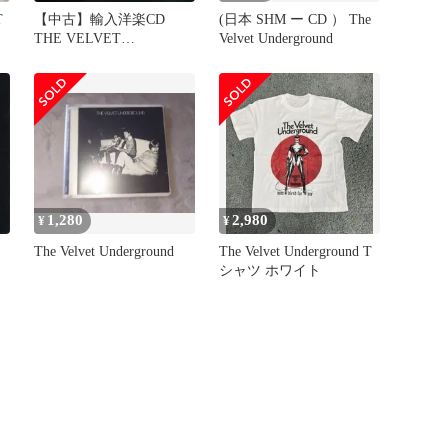
T
【中古】輸入洋楽CD
(日本 SHM ー CD ） The
THE VELVET
Velvet Underground
UNDERGROUND /
VELVET
UNDERGROUND[輸入盤]
1,280
2,980
¥
¥
The Velvet Underground
The Velvet Underground T
シャツ ホワイト