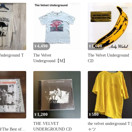
4,490
1,600
¥
¥
Underground T
The Velvet
The Velvet Underground
Underground【M】
CD
1,200
500
¥
¥
THE VELVET
the velvet underground 
/The Best of
UNDERGROUND CD
ャツ