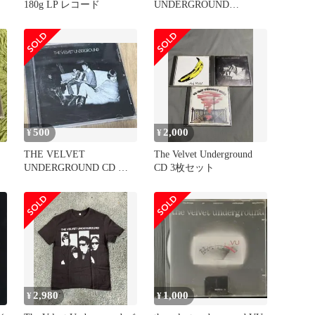
180g LP レコード
UNDERGROUND
LOADED CD
500
2,000
¥
¥
THE VELVET
The Velvet Underground
UNDERGROUND CD 輸
CD 3枚セット
入盤
2,980
1,000
¥
¥