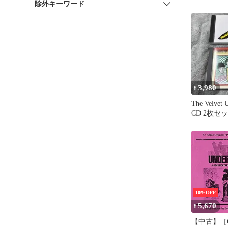
除外キーワード
...
3,980
¥
The Velvet 
CD 2枚セ
10%OFF
5,670
¥
【中古】［C