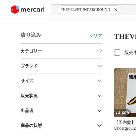
ンツにスキップ
THEVELVETUNDERGROUND
絞り込み
THEV
クリア
カテゴリー
販売
ブランド
サイズ
販売状況
出品者
4,600
¥
【国内盤】The
商品の状態
Undergro