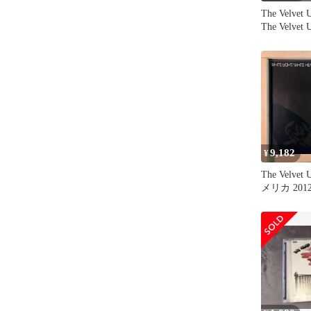
The Velvet 
The Velvet
コード
9,182
¥
The Velvet
メリカ 2012