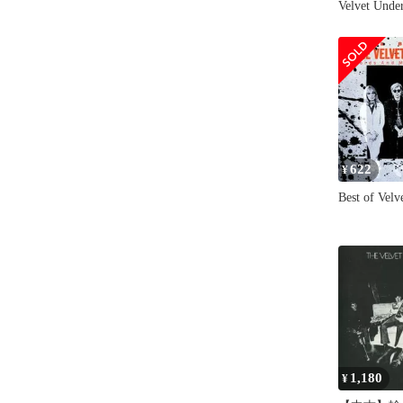
Velvet Unde
Documentar
Haynes ? Mu
Motion Pict
622
¥
Best of Vel
1,180
¥