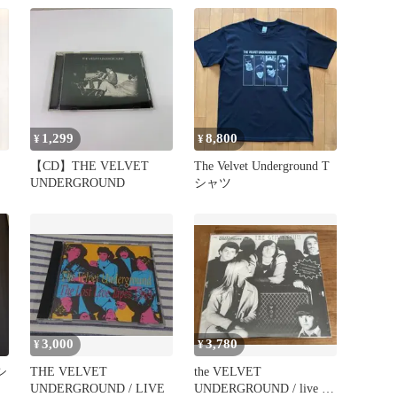
ANOTHERVIEW[輸入盤]
1,299
8,800
¥
¥
【CD】THE VELVET
The Velvet Underground T
UNDERGROUND
シャツ
3,000
3,780
¥
¥
Tシ
THE VELVET
the VELVET
UNDERGROUND / LIVE
UNDERGROUND / live at