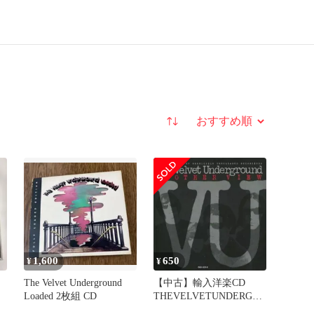
並び替え
1,600
650
¥
¥
The Velvet Underground
【中古】輸入洋楽CD
Loaded 2枚組 CD
THEVELVETUNDERGRO
UND /