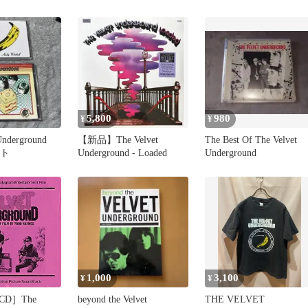
5,800
980
¥
¥
Underground
【新品】The Velvet
The Best Of The Velvet
ット
Underground - Loaded
Underground
1,000
3,100
¥
¥
D］The
beyond the Velvet
THE VELVET