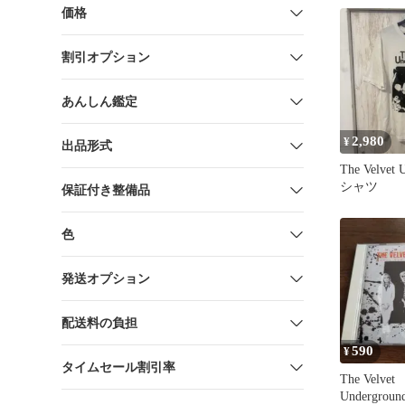
価格
割引オプション
あんしん鑑定
2,980
¥
出品形式
The Velvet 
シャツ
保証付き整備品
色
発送オプション
配送料の負担
590
¥
タイムセール割引率
The Velvet
Underground