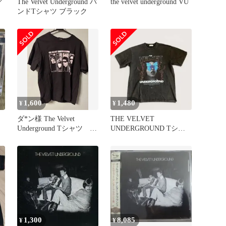
／
The Velvet Underground バ
the velvet underground VU
ンドTシャツ ブラック
1,600
1,480
¥
¥
ダ*ン様 The Velvet
THE VELVET
Underground Tシャツ ブ
UNDERGROUND Tシャ
ラック M
ツ XL ユニセックス
1,300
8,085
¥
¥