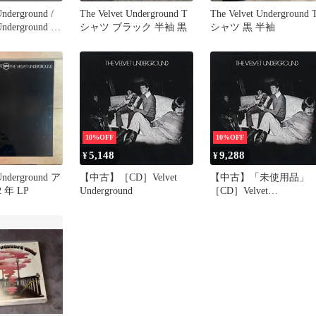
Underground /
The Velvet Underground T
The Velvet Underground 
 Underground レ
シャツ ブラック 半袖 黒
シャツ 黒 半袖
10%OFF
10%OFF
5,148
9,288
¥
¥
 Underground ア
【中古】［CD］Velvet
【中古】「未使用品」
 年 LP
Underground
［CD］Velvet
Underground