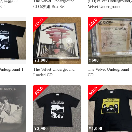
入洋楽CD
The Velvet Underground
(CD)Velvet Underground
ET
CD 5枚組 Box Set
Velvet Underground
UND / THE
OUND[輸入盤]
1,000
600
¥
¥
Underground T
The Velvet Underground
The Velvet Underground
Loaded CD
CD
2,900
1,000
¥
¥