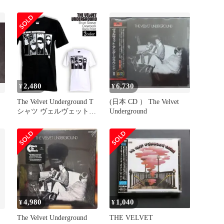
. . .
2,480
6,730
¥
¥
The Velvet Underground T
(日本 CD ） The Velvet
シャツ ヴェルヴェットア
Underground
ンダーグラウンド ロック
Tシャツ バンドTシャツ
メンズ レディース Tシャ
ツ ロゴ 衣装 ダンス ミュ
ージック M LXL ブラッ
ク ホワイト 黒 白 コット
ン 綿
4,980
1,040
¥
¥
The Velvet Underground
THE VELVET