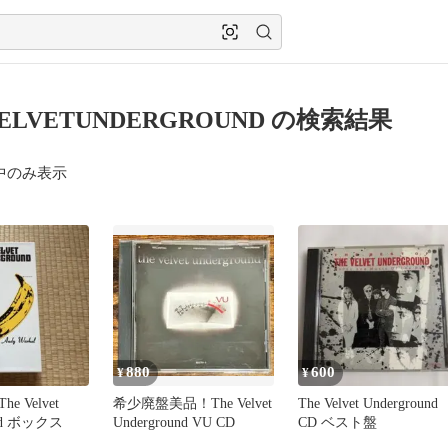
ELVETUNDERGROUND の検索結果
中のみ表示
880
600
¥
¥
 Velvet
希少廃盤美品！The Velvet
The Velvet Underground
und ボックス
Underground VU CD
CD ベスト盤