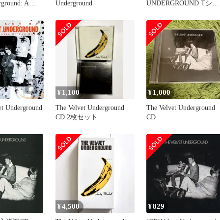
rground: A
Underground
UNDERGROUND Tシャ
y Film By Todd
ツ ブラック
sic From The
ure Soundtrack
1,100
1,000
¥
¥
vet Underground
The Velvet Underground
The Velvet Underground
CD 2枚セット
CD
4,500
829
¥
¥