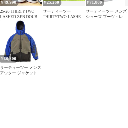
49,990
25,260
71,800
¥
¥
¥
25-26 THIRTYTWO
サーティーツー
サーティーツー メンズ
LASHED ZEB DOUBLE
THIRTYTWO LASHED
シューズ ブーツ・レイ
BOA カラー:BLK RED
22-23 25cm スノーボー
ンブーツ thirtytwo
26.5cm サーティーツー
ド ブーツ スノボ ウィ
Lashedouble Boa 24
レースドゼブ メンズ ス
ンター ギア
BlackGrey ブラック
ノーボードブーツ 型落
ち 日本正規品
60,800
¥
サーティーツー メンズ
アウター ジャケット・
ブルゾン thirtytwo
Lashed Insulated Jacket
Mens Blue ブルー