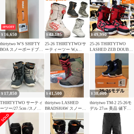
10%OFF
16,650
42,185
49,990
¥
¥
¥
thirtytwo W'S SHIFTY
25-26 THIRTYTWO/サ
25-26 THIRTYTWO
BOA スノーボードブー
ーティーツー W,s
LASHED ZEB DOUBLE
ツ
LASHED BOA ラッシュ
BOA カラー:BLK RED
メンズ レディース ブー
27cm サーティーツー
ツ 熱成型 ダブルボア
レースドゼブ メンズ ス
スノーボード 2026
ノーボードブーツ 型落
ち 日本正規品
17,850
41,500
38,000
¥
¥
¥
THIRTYTWO サーティ
thirtytwo LASHED
thirtytwo TM-2 25-26モ
ーツー/27.5cm /スノー
BRADSHAW スノーボ
デル 27㎝ 美品 値下げ
ボードブーツ
ードブーツ 27㎝
不可