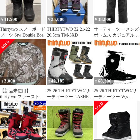
11,500
25,000
38,800
¥
¥
¥
Thirtytwo スノーボード
THIRTYTWO 32 21-22
サーティーツー メンズ
ブーツ Stw Double Boa
26.5cm TM-3XD
ボトムス カジュアルパ
ンツ thirtytwo Sweeper
Pants Mens Black ブラッ
ク
3,000
42,185
68,200
¥
¥
¥
【新品未使用】
25-26 THIRTYTWO/サ
25-26 THIRTYTWO/サ
thirtytwo ファーストレ
ーティーツー LASHED
ーティーツー W,s
イヤー
DOUBLE BOA ラッシ
LASHED DOUBLE
ュ メンズ レディース
BOA VOLCOM ラッシ
ブーツ 熱成型 ダブルボ
ュ ボルコム メンズ レ
ア スノーボード 2026
ディース ブーツ 熱成型
ダブルボア スノーボー
ド 2026