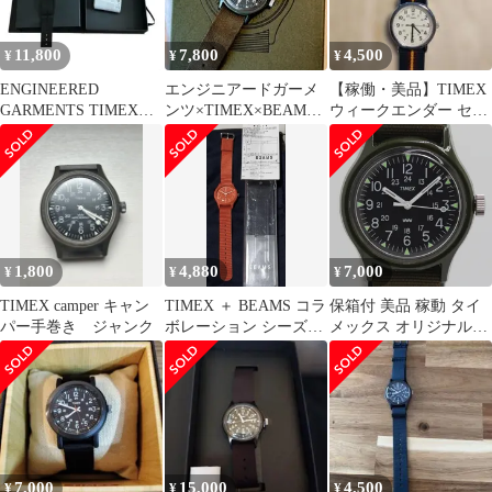
11,800
7,800
4,500
¥
¥
¥
ENGINEERED
エンジニアードガーメ
【稼働・美品】TIMEX
GARMENTS TIMEX
ンツ×TIMEX×BEAMS
ウィークエンダー セン
BEAMS BOY 未使用
オリジナル キャンパー
トラルパーク 清掃・整
備済
1,800
4,880
7,000
¥
¥
¥
TIMEX camper キャン
TIMEX ＋ BEAMS コラ
保箱付 美品 稼動 タイ
パー手巻き ジャンク
ボレーション シーズナ
メックス オリジナルキ
ル限定カラーウオッチ
ャンパー TW2R13800
QZ ブラック文字盤 メ
ンズ腕時計 NAM
ABC23250
7,000
15,000
4,500
¥
¥
¥