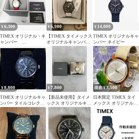
6,300
6,980
14,000
¥
¥
¥
TIMEX オリジナル・キ
【TIMEX タイメックス
TIMEX オリジナルキャ
ャンパー
オリジナルキャンパー
ンパー ネイビー
TW2U84300 美品
タイルコレクション】
8,800
7,800
3,500
¥
¥
現在 ¥
TIMEX オリジナルキャ
【新品未使用】タイメ
日本限定 TIMEX タイ
ンパー タイルコレクシ
ックス オリジナルキャ
メックス オリジナルキ
ョン TW2V19800
ンパー 29mm 腕時計
ャンパー トータス べっ
甲