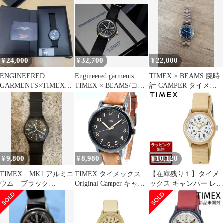
24,000
32,700
22,000
¥
¥
¥
ENGINEERED
Engineered garments
TIMEX × BEAMS 腕時
GARMENTS×TIMEX×B
TIMEX × BEAMS/コラ
計 CAMPER タイメッ
EAMS BOY 未使用品
ボ時計
クス キャンパー
9,800
8,980
10,120
¥
¥
¥
TIMEX MK1 アルミニ
TIMEX タイメックス
【在庫残り１】タイメ
ウム ブラック
Original Camper キャン
ックス キャンパー レデ
（tw2r37400VQ)
パー Quartz クォーツ
ィース 腕時計 TIMEX
Watch ウォッチ 腕時計
日本限定 オリジナルキ
インディグロ夜光 30m
ャンパー 29mm クリー
防水 Men's メンズ 男性
ム TW2T33900