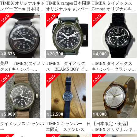
TIMEX オリジナルキャ
TIMEX camper日本限定
TIMEX タイメックス
ンパー 29mm 日本限定
オリジナルキャンパー
Camper オリジナルキャ
モデル 電池新品
ンパー ブラック クォー
ツ
8,333
20,790
4,000
¥
¥
¥
美品 TIMEX(タイメッ
TIMEX タイメック
TIMEX タイメックス
クス)]キャンパー
ス BEAMS BOY ビー
キャンパー クラシック
TW2R13800 ブラック
ムスボーイ 50周年別注
タイル メンズ腕時計
【美品】
TW2Y41000SW Camper
Ring Watch キャンパー
リングウォッチ 9号
5,000
12,500
4,000
¥
¥
¥
タイメックス キャンパ
TIMEX キャンパー 日
【日本限定・美品】
ー
本限定 ステンレス
TIMEX オリジナルキャ
ンパー 29mm トータス