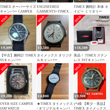
TIMEX オーバーサイズ
ENGINEERED
TIMEX 腕時計 本体 ネ
キャンパー CAMPER
GARMENTS×TIMEX×B
イビー ミリタリー
EAMS BOY 未使用品
9,999
3,500
16,500
¥
¥
¥
【中古】腕時計 TIMEX
タイメックス オリジナ
美品！ TIMEX ステン
SSキャンパー
ルキャンパー
レス SSTキャンパー ベ
36mm【ベルトなし】
ルト ブラック 箱あり
9,200
4,800
9,900
¥
¥
¥
OVER SIZE CAMPER
★TIMEX タイメックス
y*s様 【希少・美品】
JAM WATCH
/ オリジナルキャンパー
TIMEX タイメックス