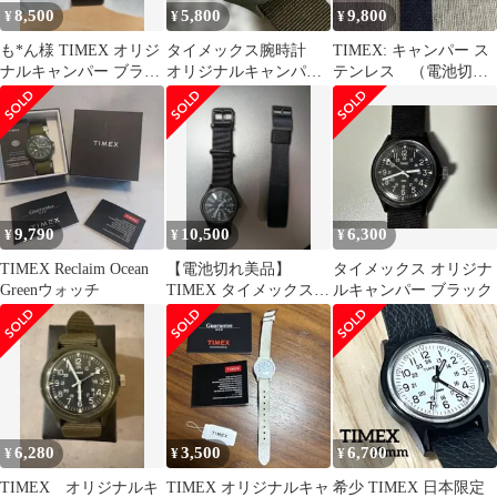
8,500
5,800
9,800
¥
¥
¥
も*ん様 TIMEX オリジ
タイメックス腕時計
TIMEX: キャンパー ス
ナルキャンパー ブラッ
オリジナルキャンパ
テンレス （電池切
ク
ー 【動作品】
れ）
9,790
10,500
6,300
¥
¥
¥
TIMEX Reclaim Ocean
【電池切れ美品】
タイメックス オリジナ
Greenウォッチ
TIMEX タイメックス
ルキャンパー ブラック
SSキャンパー 日本企画
ミリタリー
6,280
3,500
6,700
¥
¥
¥
TIMEX オリジナルキ
TIMEX オリジナルキャ
希少 TIMEX 日本限定