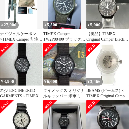
27,000
5,500
5,000
¥
¥
¥
ナイジェルケーボン
TIMEX Camper
【美品】TIMEX
×TIMEX Camper 別注ミ
TW2P88400 ブラック
Original Camper Black
リタリーウォッチ
オリーブ 復刻版 稼
36mm
働品
3,900
6,000
3,466
¥
¥
¥
希少 ENGINEERED
タイメックス オリジナ
BEAMS (ビームス) ×
GARMENTS ×TIMEX×
ルキャンパー 米軍ミリ
TIMEX Original Camper
BEAMS BOY
タリーウォッチ TIMEX
タイメックス オリジナ
腕時計
ル カンペール 腕時計
クリア