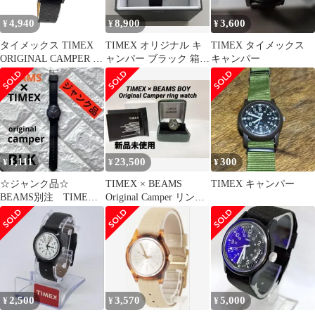
4,940
8,900
3,600
¥
¥
¥
タイメックス TIMEX
TIMEX オリジナル キ
TIMEX タイメックス
ORIGINAL CAMPER オ
ャンパー ブラック 箱付
キャンパー
リジナルキャンパー レ
き
ディース 表記無
1,111
23,500
300
¥
¥
¥
☆ジャンク品☆
TIMEX × BEAMS
TIMEX キャンパー
BEAMS別注 TIMEX
Original Camper リング
original camper
ウォッチ
2,500
3,570
5,000
¥
¥
¥