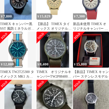
黒文字盤 レザーベルト
稼働品
7,800
15,829
7,300
¥
¥
¥
TIMEX キャンパー黒
【新品】 TIMEX タイ
新品未使用 TIMEX オ
SST 風防ミネラルガラ
メックス オリジナルキ
リジナルキャンパー レ
ス
ャンパー TW2Y19800
ッド アイボリー 腕時計
アウトドア キャンプ 腕
終売
時計 タン 1
12,000
8,400
15,000
¥
¥
¥
TIMEX TW2T25300 タ
TIMEX オリジナルキ
【新品】TIMEX キャン
イメックス MK1 カリ
ャンパーTW2P88400
パー ステンレスモデル
フォルニア
+ 予備電池１個