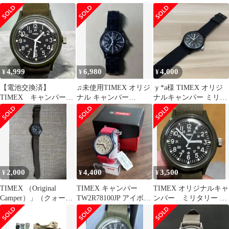
ブラック 日本限定カラ
キャンパー ミリタリー
ー
ウォッチ
4,999
6,980
4,000
¥
¥
¥
【電池交換済】
♫未使用TIMEX オリジ
ｙ*a様 TIMEX オリジ
TIMEX キャンパー
ナル キャンパー
ナルキャンパー ミリタ
TW2P88400 カーキ
TW2V19800
リーウォッチ クォーツ
ミリタリー
ブラッ
2,000
4,400
3,500
¥
¥
¥
TIMEX （Original
TIMEX キャンパー
TIMEX オリジナルキャ
Camper）」（クォー
TW2R78100JP アイボリ
ンパー ミリタリー ウ
ツ・樹脂ケース・オリ
ー/レッド 箱・保証書付
ォッチ 時計 防水
ーブ