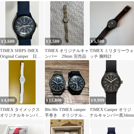
Camper
アナログ腕時計
ォッチ
3,680
3,500
5,500
¥
¥
¥
TIMEX SHIPS IMEX
TIMEX オリジナルキャ
TIMEX ミリタリーウォ
Original Camper 日本
ンパー 29mm 完売品
ッチ 腕時計
限定
4,000
15,800
9,999
¥
¥
¥
TIMEX タイメックス
80s-90s TIMEX camper
TIMEX Camper オリジ
オリジナルキャンパー
手巻き オリジナル
ナルキャンパー黒34mm
29mm
２個セット