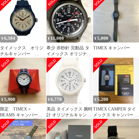
べっ甲柄
6,384
11,000
5,000
¥
¥
¥
タイメックス オリジ
希少 赤秒針 完動品 タ
TIMEX キャンパー
ナルキャンパー
イメックス オリジナル
TW2R78000 クォー
キャンパー ミリタリ
ツ 時計 腕時計 メ
ーウォッチ
ンズ
5,900
6,770
5,200
¥
¥
¥
限定 TIMEX ×
美品 タイメックス 腕時
TIMEX CAMPER タイ
BEAMS キャンパー
計 オリジナルキャンパ
メックス キャンパー 別
希少
ー TW2T96200 クオー
注 ナノユニバース 腕時
ツ ホワイト レディース
計
TIMEX