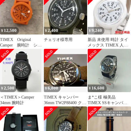
12,500
2,400
9,240
¥
¥
¥
TIMEX Original
チェリオ様専用
新品 未使用 時計 タイ
Camper 腕時計 シー
メックス TIMEX 人気
ズナル限定カラー
腕時計 TW2T96200
2,500
6,800
16,600
¥
¥
¥
＜TIMEX＞Camper
TIMEX キャンパー
ま*こ様 極美品
34mm 腕時計
36mm TW2P88400 クオ
TIMEX SSキャンパ
ーツ おまけ付き
ー ステンレス 日本
限定品 完売品