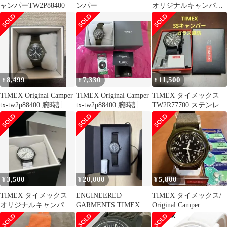
ャンパーTW2P88400
ンパー
オリジナルキャンパー
29mm クォーツ 稼働
8,499
7,330
11,500
¥
¥
¥
TIMEX Original Camper
TIMEX Original Camper
TIMEX タイメックス
tx-tw2p88400 腕時計
tx-tw2p88400 腕時計
TW2R77700 ステンレス
キャンパー
3,500
20,000
5,800
¥
¥
¥
TIMEX タイメックス
ENGINEERED
TIMEX タイメックス/
オリジナルキャンパー
GARMENTS TIMEX
Original Camper
TW2V19800 QZ 腕時計
BEAMS BOY 未使用
TW2P88400