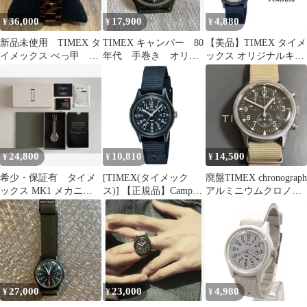
36,000
17,900
4,880
¥
¥
¥
新品未使用 TIMEX タ
TIMEX キャンパー 80
【美品】TIMEX タイメ
イメックス べっ甲 キ
年代 手巻き オリジ
ックス オリジナルキャ
ャンパー
ナル
ンパー ネイビー 腕時計
24,800
10,810
14,500
¥
¥
¥
希少・保証有 タイメ
[TIMEX(タイメック
廃盤TIMEX chronograph
ックス MK1 メカニカ
ス)] 【正規品】Camper
アルミニウムクロノミ
ルキャンパー ＋ 純正ス
オリジナルキャンパー
リタリー電池交換済み
トラップ２本
29mm ネイビー【日本
限定】
27,000
23,000
4,980
¥
¥
¥