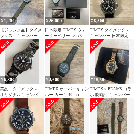
1,200
26,000
8,500
¥
¥
¥
【ジャンク品】タイメ
日本限定 TIMEX ウォ
TIMEX タイメックス
ックス キャンパー
ーターベリー レガシー
キャンパー 日本限定
カーキ
36mm ターコイズブル
ー
6,300
2,600
15,500
¥
¥
¥
美品 タイメックス
TIMEX オーバーキャン
TIMEX x BEAMS コラ
オリジナルキャンパー
パー カーキ 40mm
ボ 腕時計 キャンパー
ブラックxグリーン ＋
迷彩ストラップ