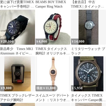
更に値下げ貴重TIMEX
BEAMS BOY TIMEX
【倉吉店】 中古
キャンパー手巻時計 グ
Camper Ring Watch
TIMEX | タイメックス
リーン ナイロンストラ
腕時計 Camper 29mm オ
ップused
リジナルキャンパー ア
ナログクォーツ
TW2T96200 ホワイト
【131】
20,000
4,000
14,000
¥
¥
¥
新品希少 Timex MK1
TIMEX タイメックス
ミリタリーウォッチ ブ
Aluminum ネイビー
腕時計 オリジナルキャ
ラック
アルミニウム
ンパー クォーツ/SS×ナ
イロン/ ブラック×マル
チカラー レディース /
240001209109
9,800
11,800
5,950
¥
現在 ¥
¥
TIMEX ブラックレザー
スイムスーツ デパート
タイメックス TIMEX
アナログ腕時計
メント ：リストウオッ
キャンパー Camper腕時
チケース 新品
計34mmクォーツ稼働