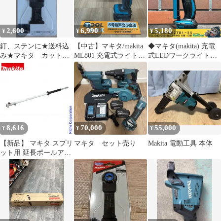
2,600
6,990
5,180
¥
¥
¥
釘、ステンに★送料込
【中古】マキタ/makita
◆マキタ(makita) 充電
み★マキタ カットソ
ML801 充電式ライト
式LEDワークライト
ー TMA061HM（A-
（14.4V/18V兼用）＋バ
ML801 【中古】 【市川
65171）
ッテリ【204】
行徳店】
8,616
70,000
55,000
¥
¥
¥
【新品】 マキタ スプリ
マキタ セット売り
Makita 電動工具 本体
ット用 延長ポールアタ
ッチメント makita
LE400MP A-71794 多目
的工具 スプリット 延長
スプリットモータ