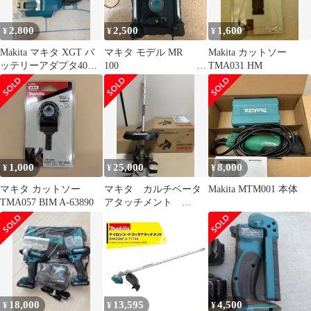
2,800
2,500
1,600
¥
¥
¥
Makita マキタ XGT バ
マキタ モデル MR
Makita カットソー
ッテリーアダプタ40V
100
TMA031 HM
A-77394 1.6m
M159
1,000
25,000
8,000
¥
¥
¥
マキタ カットソー
マキタ カルチベータ
Makita MTM001 本体
TMA057 BIM A-63890
アタッチメント
KR401MP
18,000
13,595
4,500
¥
¥
¥