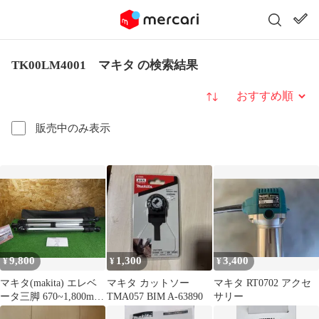
TK00LM4001 マキタ の検索結果
並び替え
販売中のみ表示
9,800
1,300
3,400
¥
¥
¥
マキタ(makita) エレベ
マキタ カットソー
マキタ RT0702 アクセ
ータ三脚 670~1,800mm
TMA057 BIM A-63890
サリー
TK00LM4001 レーザー