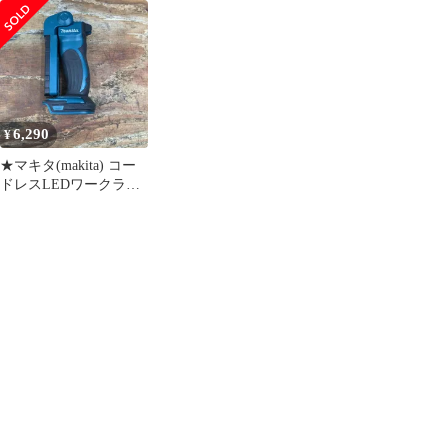
イロンコードカッタア
(延長ポール) A-71794
ト ML801【川崎店】
タッチメントEM408MP
LE400MP makita
A-71744【東大和店】
6,290
¥
★マキタ(makita) コー
ドレスLEDワークライ
ト ML801【柏店】