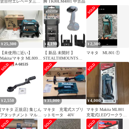
雲台付エレベータ三脚
脚 TK00LM4001 中古品
TK00LM4001
25,300
4,190
2,300
¥
¥
¥
【未使用に近い】
【 新品 未開封 】
マキタ ML801 ①
Makita/マキタ ML809
STEALTHMOUNTS
☆ 14.4V/18Vバッテ
ツールマウントマキタ
リ・AC100V両用スタン
LXT用(4個入り) ブラッ
ドライト [IT_19IP4][岡
ク TMMK18BLK4 未
岩][M05]
使用 送料無料
2,550
35,000
4,000
¥
¥
¥
[マキタ 正規店] 集じん
マキタ 充電式スプリ
マキタ Makita ML801
アタッチメント マルチ
ットモータ 40V
充電式LEDワークライ
ツール TM30D用
ト