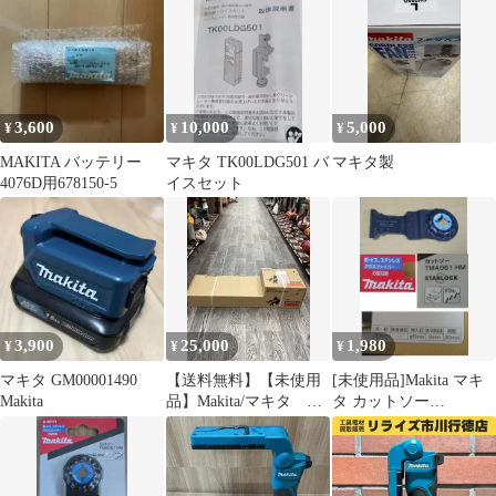
墨出し器に 中古品
3,600
10,000
5,000
¥
¥
¥
MAKITA バッテリー
マキタ TK00LDG501 バ
マキタ製
4076D用678150-5
イスセット
3,900
25,000
1,980
¥
¥
¥
マキタ GM00001490
【送料無料】【未使用
[未使用品]Makita マキ
Makita
品】Makita/マキタ
タ カットソー
KR401MP カルチベー
TMA061HM(バラ1枚)
タアタッチメント【ハ
ンズクラフト島根出
雲】