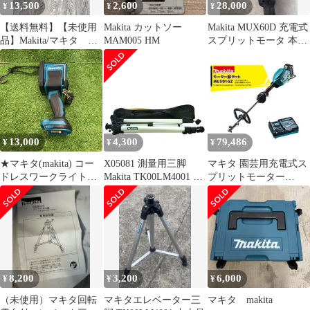
13,500
2,600
28,000
¥
¥
¥
【送料無料】【未使用
Makita カットソー
Makita MUX60D 充電式
品】Makita/マキタ
MAM005 HM
スプリットモータ 本体
EM408MP ナイロンコ
のみ
ードカッタアタッチメ
ント【ハンズクラフト
島根出雲】
13,000
4,300
79,486
¥
¥
¥
★マキタ(makita) コー
X05081 測量用三脚
マキタ 園芸用充電式ス
ドレスワークライト
Makita TK00LM4001 マ
プリットモーター
ML812【川崎店】
キタ 測量機器用三脚 エ
MUX01GZモーター部
レベータ三脚
+バッテリBL4040+充電
器DC40RAセット品 分
割式
8,200
3,200
6,000
¥
¥
¥
（未使用）マキタ回転
マキタエレベーター三
マキタ makita