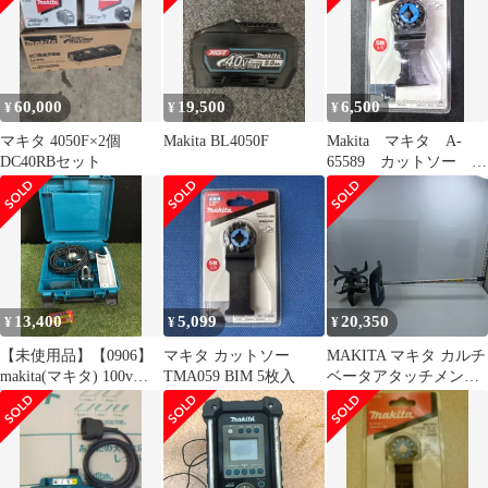
60,000
19,500
6,500
¥
¥
¥
マキタ 4050F×2個
Makita BL4050F
Makita マキタ A-
DC40RBセット
65589 カットソー
TMA061HM
13,400
5,099
20,350
¥
¥
¥
【未使用品】【0906】
マキタ カットソー
MAKITA マキタ カルチ
makita(マキタ) 100vイ
TMA059 BIM 5枚入
ベータアタッチメント
ンパクトドライバ 青
KR401MP グレー
6955 IT43GCPAVJ62