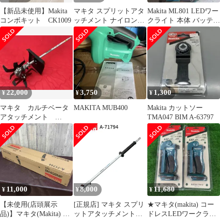
【新品未使用】Makita
マキタ スプリットアタ
Makita ML801 LEDワー
コンボキット CK1009
ッチメント ナイロンコ
クライト 本体 バッテリ
ードカッタアタッチメ
ー4個付 マキタ
ント EM408MP A-71744
36V充電式スプリット
モータ用 分割式
22,000
3,750
1,300
¥
¥
¥
マキタ カルチベータ
MAKITA MUB400
Makita カットソー
アタッチメント
TMA047 BIM A-63797
KR401MP
11,000
8,000
11,680
¥
¥
¥
【未使用(店頭展示
[正規店] マキタ スプリ
★マキタ(makita) コー
品)】マキタ(Makita) ナ
ットアタッチメント
ドレスLEDワークライ