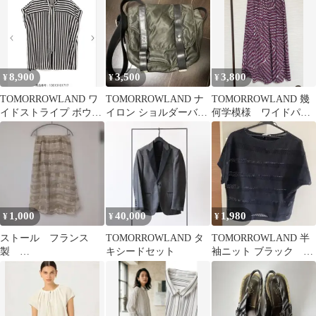
8,900
3,500
3,800
¥
¥
¥
TOMORROWLAND ワ
TOMORROWLAND ナ
TOMORROWLAND 幾
イドストライプ ボウタ
イロン ショルダーバッ
何学模様 ワイドパン
イブラウス
グ カーキ
ツ
1,000
40,000
1,980
¥
¥
¥
ストール フランス
TOMORROWLAND タ
TOMORROWLAND 半
製
キシードセット
袖ニット ブラック S
TOMORROWLAND
サイズ