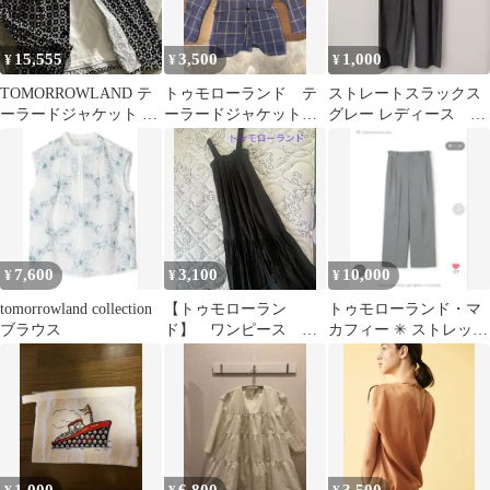
15,555
3,500
1,000
¥
¥
¥
TOMORROWLAND テ
トゥモローランド テ
ストレートスラックス
ーラードジャケット 総
ーラードジャケット
グレー レディース
柄
ヘンプ生地 チェック
TOMORROWLAND
7,600
3,100
10,000
¥
¥
¥
tomorrowland collection
【トゥモローラン
トゥモローランド・マ
ブラウス
ド】 ワンピース ブ
カフィー ✳︎ ストレッチ
ラック
トロピカルストレート
パンツ