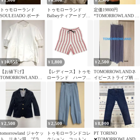
1,000
6,800
3,500
¥
¥
¥
トゥモローランド
トゥモローランド
定価19800円
SOULEIADO ポーチ
Ballseyティアードブラ
*TOMORROWLAND バ
ウス 五分袖 ホワイト
ックレースアップブラ
ウス
10,555
1,800
2,500
¥
¥
¥
【お値下げ】
【レディース】トゥモ
TOMORROWLANDネ
TOMORROWLAND
ローランド ハーフパ
イビーストライプ柄 レ
Ballsey ホワイト トップ
ンツ ストライプ柄
ーヨンワイドイージー
ス
サイズ３６ 白赤
パンツ 美品
2,500
2,500
8,000
¥
¥
¥
tomorrowland ジャケッ
トゥモローランドコレ
PT TORINO
ト リネン混 ブラッ
クション コットンパ
✖️TOMORROWLAND