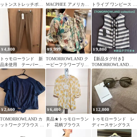
ットンストレッチポプ
MACPHEE アメリカン
トライプ ワンピース 36
リンフロントマルチタ
スリーブタンクトップ
ブラウン×ホワイト
ックパンツ
4,800
9,999
9,800
¥
¥
¥
トゥモローランド 新
TOMORROWLAND ク
【新品タグ付き】
品未使用 テーパード
ーピーフラワープリン
TOMORROWLAND
パンツ
ト ボウタイギャザー
collectionボーダー ジレ
ブラウス
2,600
6,400
12,000
¥
¥
¥
TOMORROWLAND カ
美品★トゥモローラン
トゥモローランド レ
ットワークブラウス サ
ド 花柄ブラウス
ディースサングラス
イズ36 ネイビー