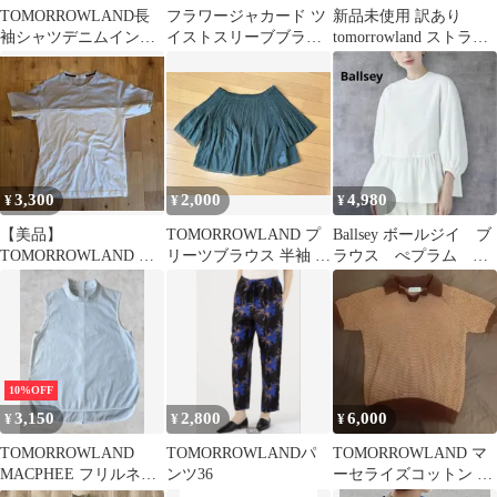
TOMORROWLAND長
フラワージャカード ツ
新品未使用 訳あり
袖シャツデニムインデ
イストスリーブブラウ
tomorrowland ストライ
ィゴブルー
ス size36 Ballsey
プ スカート
3,300
2,000
4,980
¥
¥
¥
【美品】
TOMORROWLAND プ
Ballsey ボールジイ ブ
TOMORROWLAND コ
リーツブラウス 半袖 グ
ラウス ぺプラム
ットン Tシャツ S
リーン 36
白
TOMORROWLAND
10%OFF
3,150
2,800
6,000
¥
¥
¥
TOMORROWLAND
TOMORROWLANDパ
TOMORROWLAND マ
MACPHEE フリルネッ
ンツ36
ーセライズコットン ハ
クノースリーブブラウ
ーフスリーブプルオー