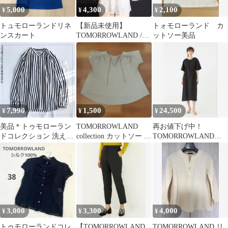
5,000
4,300
2,100
¥
¥
¥
トュモローランドリネ
【新品未使用】
トォモローランド カ
ンスカート
TOMORROWLAND /
ットソー美品
MACPHEE コットンブ
ラウス
7,990
1,500
24,500
¥
¥
¥
美品＊トゥモローラン
TOMORROWLAND
再お値下げ中！
ドコレクション 洗える
collection カットソー ベ
TOMORROWLANDリ
シルク混 ストライプ ブ
ージュ 38
ネン100% Vネックワン
ラウス
ピース
3,000
3,300
4,000
¥
¥
¥
トゥモローランドコレ
【TOMORROWLAND
TOMORROWLAND リ