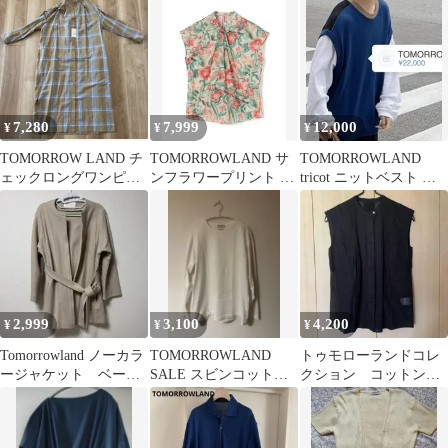
ス
バーニット
7,280
7,999
12,000
¥
¥
¥
TOMORROW LAND チ
TOMORROWLAND サ
TOMORROWLAND
ェックロングワンピー
ンフラワープリント ネ
tricot ニットベスト ブ
ス 薄手
ックタックブラウス
ルー×ブラック
36
2,999
3,100
4,200
¥
¥
¥
Tomorrowland ノーカラ
TOMORROWLAND
トゥモローランドコレ
ージャケット ベージ
SALE スビンコットン
クション コットンボ
ュ
クルーネックプルオー
イルピンタックブラウ
バー
ス