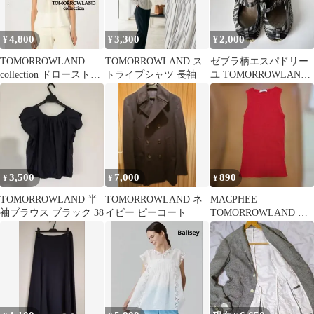
4,800
3,300
2,000
¥
¥
¥
TOMORROWLAND
TOMORROWLAND ス
ゼブラ柄エスパドリー
collection ドローストリ
トライプシャツ 長袖
ユ TOMORROWLAND
ングブラウス
37
3,500
7,000
890
¥
¥
¥
TOMORROWLAND 半
TOMORROWLAND ネ
MACPHEE
袖ブラウス ブラック 38
イビー ピーコート
TOMORROWLAND リ
ブ ノースリーブ トップ
ス