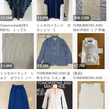
5,500
2,999
500
¥
¥
現在 ¥
Tomorrowland(DES
トゥモローランド ポ
TOMORROWLAND
PRES) トップス
ロシャツ L
MACPHEE リブ 半袖
カーディガン
1,000
5,380
7,700
¥
¥
¥
トゥモローランド シ
TOMORROWLAND 近
[新品]
ルク ホワイト ノース
年モデル リネン 麻 コ
TOMORROWLAND メ
リーブ ブラウス レース
ットンリネンテーラー
ンズ 半袖シャツ ホワイ
切り替え
ド 3B
ト