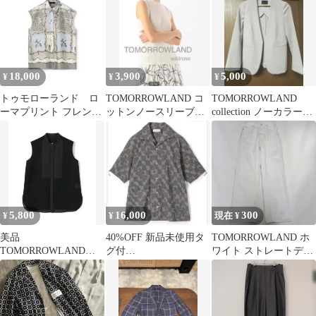
18,000
3,900
5,000
¥
¥
¥
トゥモローランド ロ
TOMORROWLAND コ
TOMORROWLAND
ーマプリント フレンチ
ットンノースリーブプ
collection ノーカラージ
スリーブブラウス
ルオーバー 定価11,000
ャケット
円
5,800
16,000
300
¥
¥
現在 ¥
美品
40%OFF 新品未使用タ
TOMORROWLAND ホ
TOMORROWLAND
グ付
ワイト ストレートデニ
collection ブラウス 黒
TOMORROWLAND 半
ム パンツ
袖シャツ S