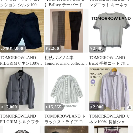
クション シルク100%
】Ballsey テーパードパ
ングニット キーネック
ドレープシャツ フレン
ンツ
プルオーバー ウール
チスリーブ黒M
77%
3,000
2,200
2,600
現在 ¥
¥
¥
TOMORROWLAND
初秋パンツ４本
TOMORROWLAND
PILGRIMリネン100%
Tomorrowland collection
tricot 半袖ニット ホワ
ショートパンツ ブラッ
・INCOTEX
イト Sサイズ
ク
17,000
15,555
2,000
¥
¥
¥
TOMORROWLAND
TOMORROWLAND ト
TOMORROWLAND リ
PILGRIM シルクフライ
ラックストライプ ヨー
ネン100% 長袖シャツ
トジャケット
クスリーブブラウス
M ラベンダー 麻100%