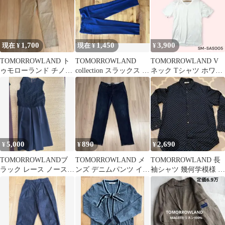
1,700
1,450
3,900
現在 ¥
現在 ¥
¥
TOMORROWLAND ト
TOMORROWLAND
TOMORROWLAND V
ゥモローランド チノパ
collection スラックス 38
ネック Tシャツ ホワイ
ン
ブルー
ト M
5,000
890
2,690
¥
¥
¥
TOMORROWLANDブ
TOMORROWLAND メ
TOMORROWLAND 長
ラック レース ノースリ
ンズ デニムパンツ イン
袖シャツ 幾何学模様 日
ーブ ワンピース 36
ディゴブルー
本製