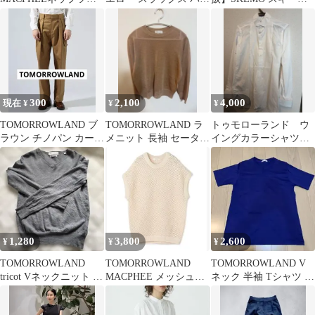
ード マキシスカート
ツ
2wayクラッチバッグ
300
2,100
4,000
現在 ¥
¥
¥
TOMORROWLAND ブ
TOMORROWLAND ラ
トゥモローランド ウ
ラウン チノパン カーゴ
メニット 長袖 セーター
イングカラーシャツ
ユニクロならMサイズ
ベージュ ゴールド
PILGLIM 結婚式 披露
相当
宴
1,280
3,800
2,600
¥
¥
¥
TOMORROWLAND
TOMORROWLAND
TOMORROWLAND V
tricot Vネックニット グ
MACPHEE メッシュコ
ネック 半袖 Tシャツ ブ
レー XS
ットン クルーネックベ
ルー
スト