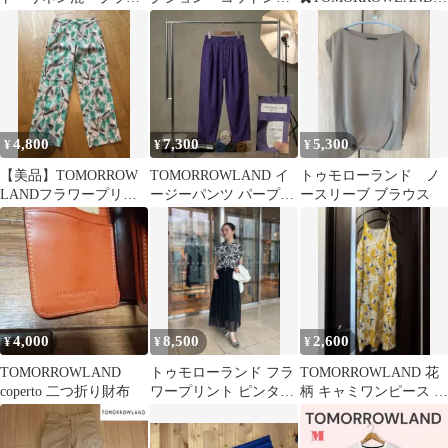
ク 36
ンツ
デニムパンツ【32サイ
ズ】
4,800
7,300
5,300
¥
¥
¥
【美品】TOMORROW
TOMORROWLAND イ
トゥモローランド ノ
LANDフラワープリン
ージーパンツ パープル
ースリーブ ブラウス
ト カジュアルパンツ
S
4,000
8,500
2,600
¥
¥
¥
TOMORROWLAND
トゥモローランド フラ
TOMORROWLAND 花
coperto 二つ折り財布
ワープリント ピンタッ
柄 キャミワンピース 36
ク フレンチスリーブブ
SOULEIADO
ラウス