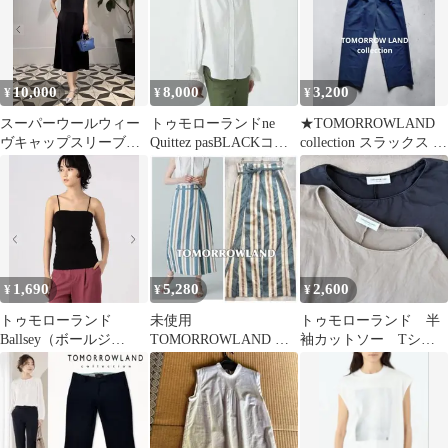
10,000
8,000
3,200
¥
¥
¥
スーパーウールウィー
トゥモローランドne
★TOMORROWLAND
ヴキャップスリーブワ
Quittez pasBLACKコッ
collection スラックス ネ
ンピース ネイビー S
トンフリルカフブラウ
イビー
ス
1,690
5,280
2,600
¥
¥
¥
トゥモローランド
未使用
トゥモローランド 半
Ballsey（ボールジ
TOMORROWLAND ス
袖カットソー Tシャ
ィ） キャミソールS
トライプ柄 光沢 ラ
ツ2枚セット 黒 カー
ブラック
ップロングスカート S
キ