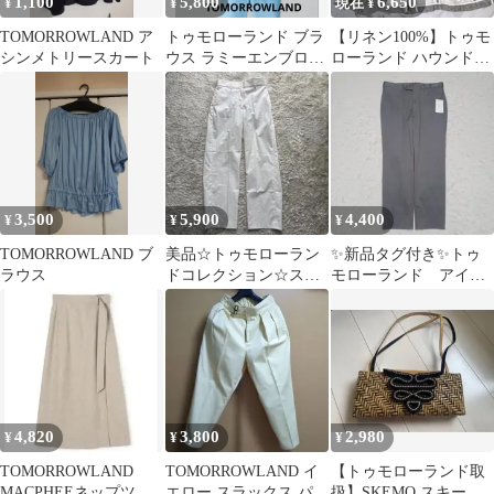
1,100
5,800
6,650
¥
¥
現在 ¥
TOMORROWLAND ア
トゥモローランド ブラ
【リネン100%】トゥモ
シンメトリースカート
ウス ラミーエンブロイ
ローランド ハウンドト
ダリー Vネック ブラウ
ゥース テーラード ジャ
ス
ケット
3,500
5,900
4,400
¥
¥
¥
TOMORROWLAND ブ
美品☆トゥモローラン
✨️新品タグ付き✨️トゥ
ラウス
ドコレクション☆スラ
モローランド アイス
ックスパンツ☆トラウ
コットン スラック
ザーズ☆ホワイト
ス グレー 44
4,820
3,800
2,980
¥
¥
¥
TOMORROWLAND
TOMORROWLAND イ
【トゥモローランド取
MACPHEEネップツイ
エロー スラックス パン
扱】SKEMO スキーモ