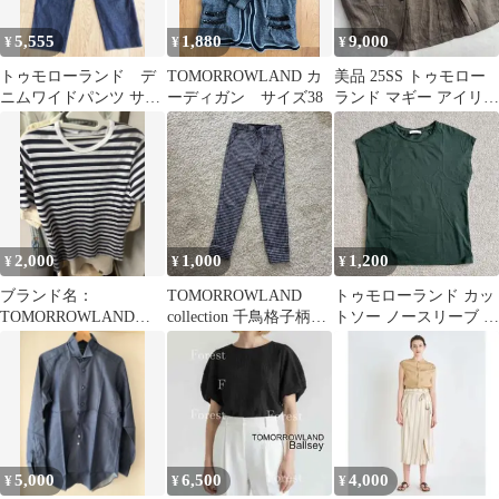
5,555
1,880
9,000
¥
¥
¥
トゥモローランド デ
TOMORROWLAND カ
美品 25SS トゥモロー
ニムワイドパンツ サイ
ーディガン サイズ38
ランド マギー アイリッ
ズXS
シュリネン ジャケット
44現行
2,000
1,000
1,200
¥
¥
¥
ブランド名：
TOMORROWLAND
トゥモローランド カッ
TOMORROWLAND（
collection 千鳥格子柄パ
トソー ノースリーブ ダ
トゥモローランド）
ンツ 34
ークグリーン S ユーズ
ド品
5,000
6,500
4,000
¥
¥
¥