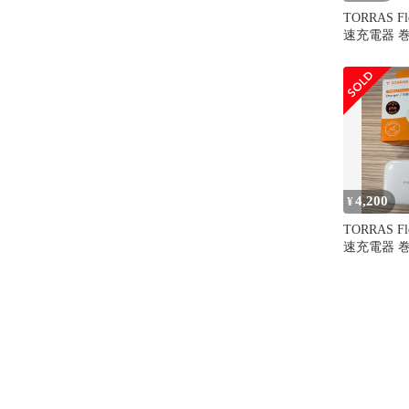
TORRAS Fl
速充電器 
ード内蔵】ty
ケーブル ー体
技術 折畳
PD/QC3.0
iPhone/iPad
h/ノートP
4,200
¥
TORRAS Fl
速充電器 