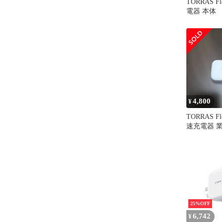
TORRAS Fl
電器 本体
4,800
¥
TORRAS Fl
速充電器 
り式
25%OFF
6,742
¥