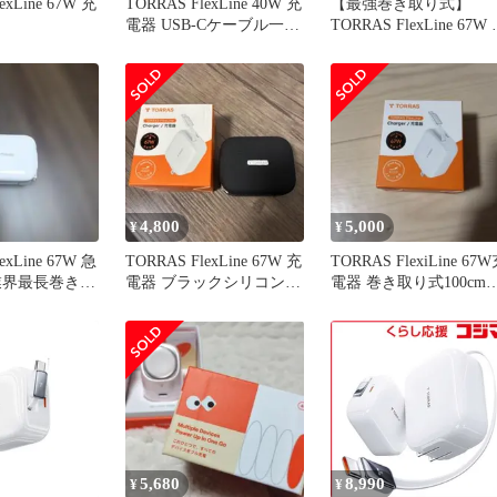
exLine 67W 充
TORRAS FlexLine 40W 充
【最強巻き取り式】
電器 USB-Cケーブル一体
TORRAS FlexLine 67W
型
電器 type-c
4,800
5,000
¥
¥
exLine 67W 急
TORRAS FlexLine 67W 充
TORRAS FlexiLine 67
業界最長巻き取
電器 ブラックシリコンカ
電器 巻き取り式100cm
バーケース付き
ーブル内蔵
5,680
8,990
¥
¥