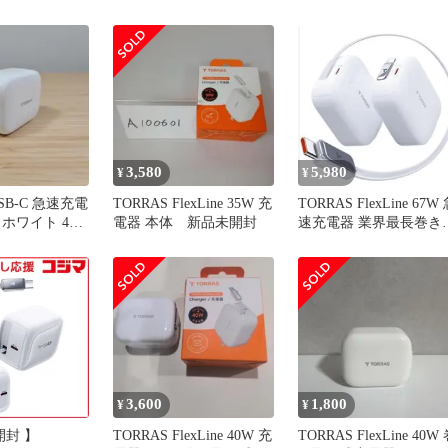
type-c
業界最長巻き100
3,580
5,980
¥
¥
USB-C 急速充電
TORRAS FlexLine 35W 充
TORRAS FlexLine 67W
ホワイト 40w
電器 本体 新品未開封
速充電器 業界最長巻き
100CMコード
3,600
1,800
¥
¥
開封 】
TORRAS FlexLine 40W 充
TORRAS FlexLine 40W