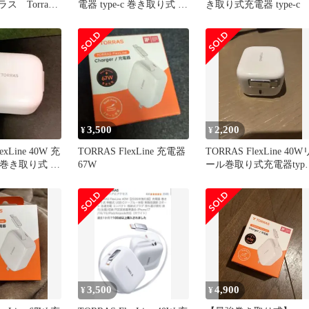
ス Torras -
電器 type-c 巻き取り式 タ
き取り式充電器 type-c
ries 40W
イプ
hite
48 未使用 送料
3,500
2,200
¥
¥
exLine 40W 充
TORRAS FlexLine 充電器
TORRAS FlexLine 40W
-c 巻き取り式 タ
67W
ール巻取り式充電器type
タイプC
3,500
4,900
¥
¥