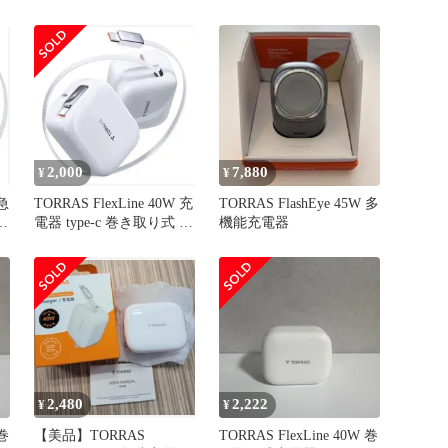
り式 type-c 2ポート ケー
ブル ー体型 GaNIII技術
折畳み式プラグ
PD/QC3.0/PPS規格対応
iPhone/iPad/Android/Switc
h など対応
2,000
7,880
¥
¥
 急
TORRAS FlexLine 40W 充
TORRAS FlashEye 45W 多
電器 type-c 巻き取り式 タ
機能充電器
イプ
2,480
2,222
¥
¥
 巻
【美品】TORRAS
TORRAS FlexLine 40W 巻