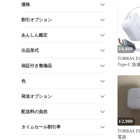
価格
割引オプション
あんしん鑑定
6,800
¥
出品形式
TORRAS Fl
Type-C 急
保証付き整備品
色
発送オプション
配送料の負担
2,900
¥
タイムセール割引率
TORRAS Fl
電器