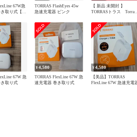
exLine 67W急
TORRAS FlashEyes 45w
【 新品 未開封 】
巻き取り式【コ
急速充電器 ピンク
TORRASトラス Torras 
pe-c 2ポート
FlexLine 67W Charger
型 GaNIII
White X00FX2952 未使
み式プラグ
用 送料無料
/PPS規格対応
/Android/Switc
C ホワイト
4,580
4,580
¥
¥
exLine 67W 急
TORRAS FlexLine 67W 急
【美品】TORRAS
巻き取り式
速充電器 巻き取り式
FlexLine 67W 急速充電