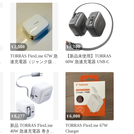
式
合
2,500
6,700
¥
¥
TORRAS FlexLine 67W 急
【新品未使用】TORRAS
充
速充電器（ジャンク扱
60W 急速充電器 USB-C
い）
8,277
6,000
¥
¥
新品 TORRAS FlexLine
TORRAS FlexLine 67W
器
40W 急速充電器 巻き取
Charger