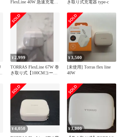
FlexLine 40W 急速充電器
き取り式充電器 type-c
【値下げ】
2,999
3,500
¥
¥
リ
TORRAS FlexLine 67W 巻
[未使用] Torras flex line
C
き取り式【100CMコード
40W
内蔵】
4,050
3,000
¥
¥