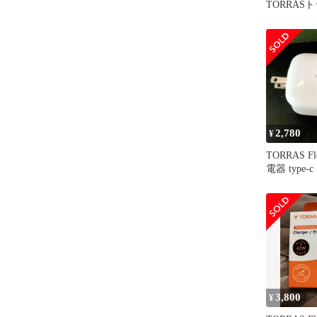
TORRASトラ
FlexLine se
Charger W
X00FX20
無料
2,780
¥
TORRAS Fl
電器 type
イプ
3,800
¥