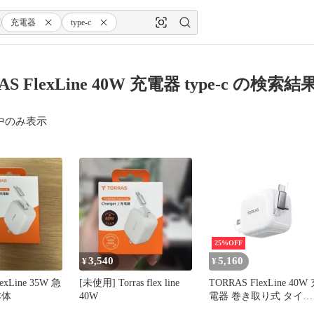
充電器
type-c
AS FlexLine 40W 充電器 type-c の検索結
中のみ表示
25%OFF
3,540
5,160
¥
¥
exLine 35W 急
[未使用] Torras flex line
TORRAS FlexLine 40W
本体
40W
電器 巻き取り式 タイプ
ケーブルー体型 2ポー