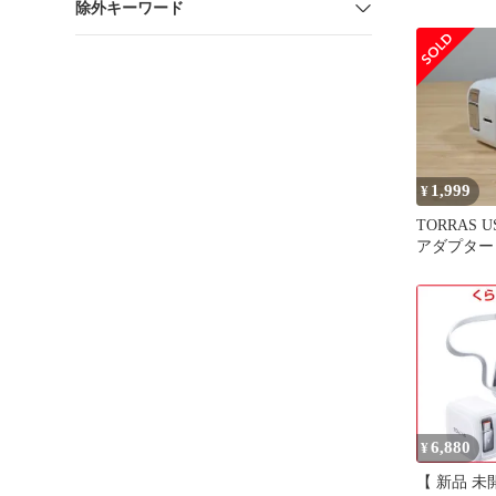
除外キーワード
1,999
¥
TORRAS 
アダプター 
充電器
6,880
¥
【 新品 未