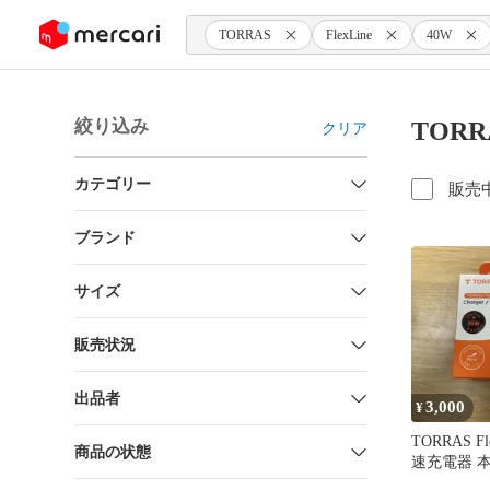
ンツにスキップ
TORRAS
FlexLine
40W
絞り込み
TORR
クリア
カテゴリー
販売
ブランド
サイズ
販売状況
出品者
3,000
¥
TORRAS Fl
商品の状態
速充電器 