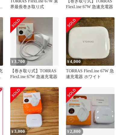
TORRAS FlexLine 67W 業
【巻き取り式】TORRAS
 充
界最長巻き取り式
FlexLine 67W 急速充電器
3,700
4,000
¥
¥
W充
【巻き取り式】TORRAS
TORRAS FlexLine 67W 急
ケ
FlexLine 67W 急速充電器
速充電器 ホワイト
3,000
2,800
¥
¥