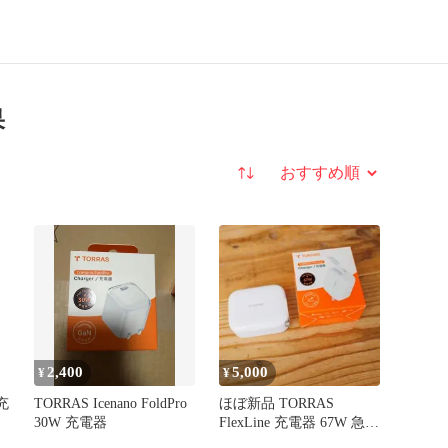
果
並び替え
2,400
5,000
¥
¥
 充
TORRAS Icenano FoldPro
ほぼ新品 TORRAS
c
30W 充電器
FlexLine 充電器 67W 急速
ト
充電器