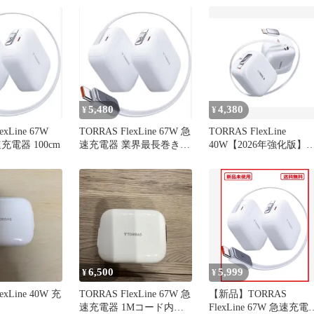
急速充電 無階段調節 コ
ンパクト 持ち運び便利
旅行/出張/収納 折畳み
プラグ PSE技術基準適
iPhone17
/16/15/iPad/Airpods対応
5,480
4,380
¥
¥
exLine 67W
TORRAS FlexLine 67W 急
TORRAS FlexLine
速充電器 100cm
速充電器 業界最長巻き
40W【2026年強化版】
100CMコード
電器 巻き取り式
6,500
5,999
¥
¥
exLine 40W 充
TORRAS FlexLine 67W 急
【新品】TORRAS
速充電器 1Mコード内蔵
FlexLine 67W 急速充電