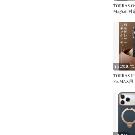
TORRAS Ost
MagSafe対応
5,700
¥
TORRAS iP
ProMAX
覚レザー】