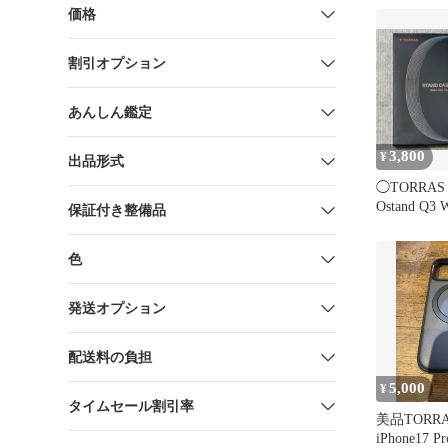
価格
割引オプション
あんしん鑑定
3,800
¥
出品形式
◯TORRAS 
Ostand Q
保証付き整備品
ース◯
色
発送オプション
配送料の負担
5,000
¥
タイムセール割引率
美品TORRAS
iPhone17 