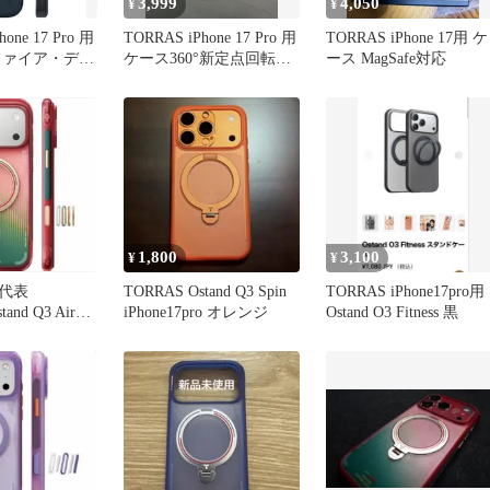
3,999
4,050
¥
¥
one 17 Pro 用
TORRAS iPhone 17 Pro 用
TORRAS iPhone 17用 ケ
ファイア・ディ
ケース360°新定点回転ス
ース MagSafe対応
タンド
1,800
3,100
¥
¥
ル代表
TORRAS Ostand Q3 Spin
TORRAS iPhone17pro用
and Q3 Air
iPhone17pro オレンジ
Ostand O3 Fitness 黒
o