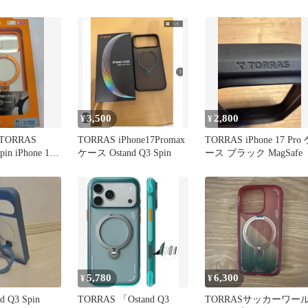
Spin】
き
3,500
2,800
¥
¥
ORRAS
TORRAS iPhone17Promax
TORRAS iPhone 17 Pro
pin iPhone 17
ケース Ostand Q3 Spin
ース ブラック MagSafe
5,780
6,300
¥
¥
nd Q3 Spin
TORRAS 「Ostand Q3
TORRASサッカーワー