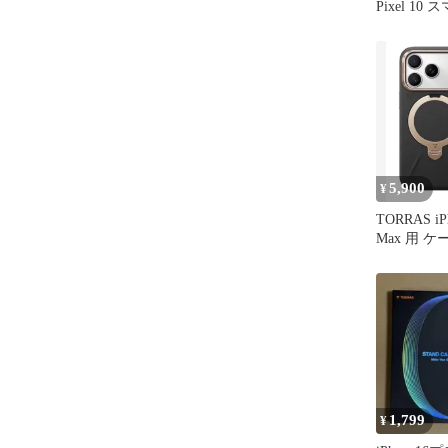
Pixel 10
5,900
¥
TORRAS iPh
Max 用 ケー
1,799
¥