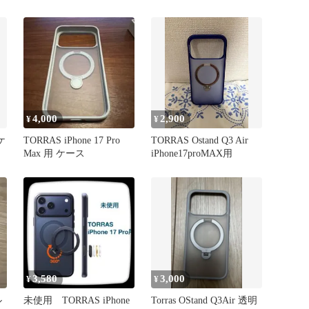
4,000
2,900
¥
¥
 ケ
TORRAS iPhone 17 Pro
TORRAS Ostand Q3 Air
Max 用 ケース
iPhone17proMAX用
3,580
3,000
¥
¥
ル
未使用 TORRAS iPhone
Torras OStand Q3Air 透明