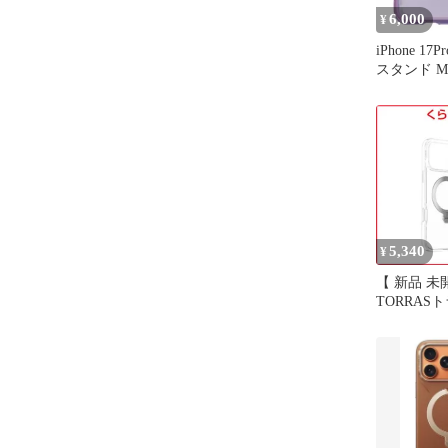
6,000
¥
iPhone 17
スタンド Ma
5,340
¥
【 新品 未
TORRASトラ
Ostand Q3 S
iPhone 1
X00FX29
無料