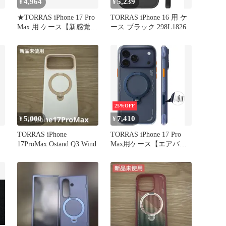
4,964
5,239
¥
¥
★TORRAS iPhone 17 Pro
TORRAS iPhone 16 用 ケ
Max 用 ケース【新感覚レ
ース ブラック 298L1826
ザー・スキンタッチ】
Ostand Q3 レザートーン
MagSafe対応 リング スタ
ンド 360°定点回転 縦横
両対応 マグネット搭載
革 パール・グレー
25%OFF
5,000
7,410
¥
¥
TORRAS iPhone
TORRAS iPhone 17 Pro
17ProMax Ostand Q3 Wind
Max用ケース【エアバッ
グ 超強保護・米軍 MIL規
格 】リング スタンド
MagSafe対応 Ostand Q3
Air 360°定点回転 縦横両
対応 MagSafe対応 ワイヤ
レス充電 カメラコントロ
ールボタン付き