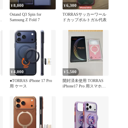
8,000
6,300
¥
¥
Ostand Q3 Spin for
TORRASサッカーワール
Samsung Z Fold 7
ドカップポルトガル代表
4,000
5,500
¥
¥
●TORRAS iPhone 17 Pro
開封済未使用 TORRAS
用 ケース
iPhone17 Pro 用スマホケ
ース