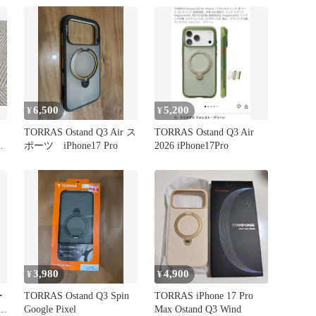
6,500
5,200
¥
¥
リ
TORRAS Ostand Q3 Air ス
TORRAS Ostand Q3 Air
ポーツ iPhone17 Pro
2026 iPhone17Pro
3,980
4,900
¥
¥
ー
TORRAS Ostand Q3 Spin
TORRAS iPhone 17 Pro
ン付
Google Pixel
Max Ostand Q3 Wind