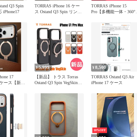
and Q3 Spin
TORRAS iPhone 16 ケー
TORRAS iPhone 15
 iPhone17
ス Ostand Q3 Spin リング
Pro【多機能一体・360°
スタンド MagSafe対応 ブ
定点回転スタント】米
ラック
規格 縦横両対応 リンク
付き マク?ネット搭載 
イヤレス充電対応 耐衝
防指紋 半透明 Ostand
Spin クリア
5,999
8,500
¥
¥
hone 17
【新品】 トラス Torras
TORRAS Ostand Q3 Air
用 ケース【新感
Ostand Q3 Spin VegSkin
iPhone 17 ケース
iPhoneケース スマホケー
ス iPhone 17 Pro Max シリ
コンレザー 回転スタンド
マグネット搭載 360度回
転 iPhone17ProMax [TRS-
91]
10%OFF