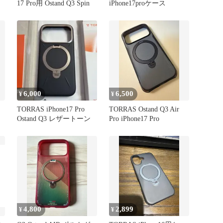
17 Pro用 Ostand Q3 Spin
iPhone17proケース
6,000
6,500
¥
¥
TORRAS iPhone17 Pro
TORRAS Ostand Q3 Air
Ostand Q3 レザートーン
Pro iPhone17 Pro
4,800
2,899
¥
¥