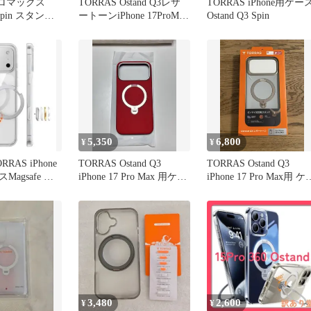
16プロマックス
TORRAS Ostand Q3レザ
TORRAS iPhone用ケー
 Spin スタンド
ートーンiPhone 17ProMax
Ostand Q3 Spin
ケース
5,350
6,800
¥
¥
RAS iPhone
TORRAS Ostand Q3
TORRAS Ostand Q3
スMagsafe ク
iPhone 17 Pro Max 用ケー
iPhone 17 Pro Max用 ケ
ス
ス
3,480
2,600
¥
¥