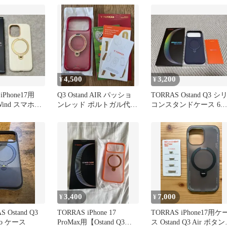
4,500
3,200
¥
¥
iPhone17用
Q3 Ostand AIR パッショ
TORRAS Ostand Q3 シ
3 Wind スマホケ
ンレッド ポルトガル代表
コンスタンドケース 6.9
ProMax
インチ ブルー
3,400
7,000
¥
¥
 Ostand Q3
TORRAS iPhone 17
TORRAS iPhone17用ケ
Pro ケース
ProMax用【Ostand Q3
ス Ostand Q3 Air ボタ