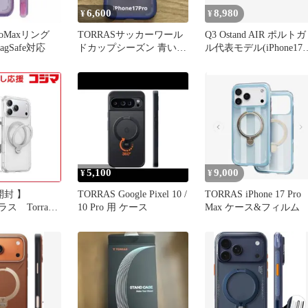
6,600
8,980
¥
¥
ProMaxリング
TORRASサッカーワール
Q3 Ostand AIR ポルトガ
gSafe対応
ドカップシーズン 青い挑
ル代表モデル(iPhone17
戦
PRO用)
5,100
9,000
¥
¥
開封 】
TORRAS Google Pixel 10 /
TORRAS iPhone 17 Pro
ス Torras -
10 Pro 用 ケース
Max ケース&フィルム
pin Case for
7 Pro クリア
13 未使用 送料